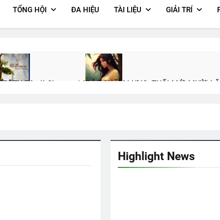
TỔNG HỘI
ĐA HIỆU
TÀI LIỆU
GIẢI TRÍ
TBCTY Tập II Chương 14
TÓC CHẤM LƯNG, TUỔI MỚI MƯỜI L
Years Ago
3 Years Ago
4-2026
CHỖ Ở CAO SANG (Rabindranath Tagore)
HVB Nam Cali 
3 Years Ago
2 Years Ago
Highlight News
hiến Sĩ
CÂY SÁO MÙA THU (Rabindranath Tagore)
CTBCTY Tập
3 Years Ago
3 Years Ago