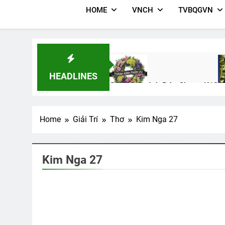
HOME
VNCH
TVBQGVN
HEADLINES
CSVSQ Quách Đức Chung K10
C
2 Years Ago
3 
Home
Giải Trí
Thơ
Kim Nga 27
Văn Thư 004/TH Nhiệm Kỳ 202
2 Years Ago
Kim Nga 27
Một Ngày Tôi Đi Qua
Xuân Nhớ C
2 Years Ago
2 Years Ago