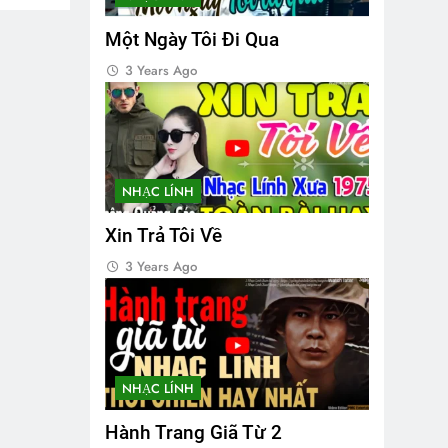
Một Ngày Tôi Đi Qua
3 Years Ago
NHẠC LÍNH
Xin Trả Tôi Về
3 Years Ago
NHẠC LÍNH
Hành Trang Giã Từ 2