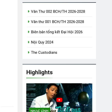
Văn Thư 002 BCH/TH 2026-2028
CTBCTY – Tập I – Chương 8
3 Years Ago
Văn thư 001 BCH/TH 2026-2028
Biên bản tổng kết Đại Hội 2026
 Vơ
XIN HÃY YÊU TÔI
MÙA THU VÀ TÌNH YÊU
Nội Quy 2024
ars Ago
3 Years Ago
2 Years Ago
The Custodians
Hội
Highlights
NHẠC LÍNH