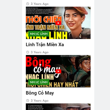
3 Years Ago
NHẠC LÍNH
Lính Trận Miền Xa
3 Years Ago
NHẠC LÍNH
Bông Cỏ May
3 Years Ago