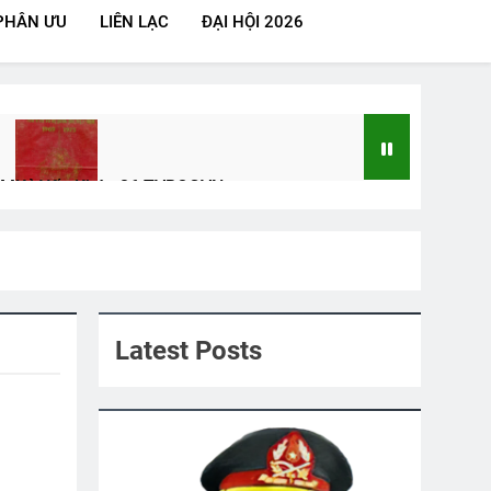
PHÂN ƯU
LIÊN LẠC
ĐẠI HỘI 2026
ĂM
Kỷ Yếu Khóa 26 TVBQGVN
2 Years Ago
– Thiệp Mời
Thông Tin Về ĐH ĐK VB TC 2024
2 Years Ago
Latest Posts
 IV Chương 39