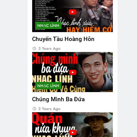
NHẠC LÍNH
Chuyến Tầu Hoàng Hôn
3 Years Ago
NHẠC LÍNH
Chúng Mình Ba Đứa
3 Years Ago