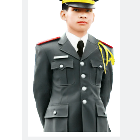
Đào Tiềm)
CSVSQ Nguyễn Ngọc K30
3 Years Ago
0
TRĂNG DỆT NGUỒN THƠ
HỎI LÀM QUEN
3 Years Ago
3 Years Ago
ăm Phu Nhân NT Võ Thành Khiết K10
ears Ago
gore)
CSVSQ Nguyễn Văn Hải K20
2 Years Ago
 HẦU ĐẠI VƯƠNG (Rabindranath Tagore)
s Ago