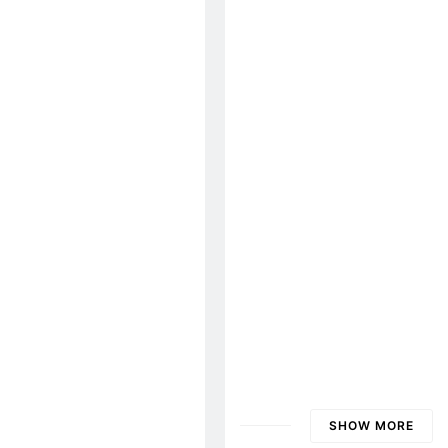
Văn Thư 001 BCH/TH
2026-2028
húc Nhạc Mừng Xuân
Thư Mời Tham Dự Xuất Bản Đa Hiệu 127
 Years Ago
3 Years Ago
ÁO TÔI YÊU
Thăm CSVSQ Trần Ngọc Lạc K30
Đoản Ca Xuân
Vẫn
n
 Ago
2 Years Ago
2 Years Ago
2 Ye
ĐẠI HỘI 2026
TỔNG HỘI
Biên Bản Tổng Kết Đại 
th Tagore)
Mùa Xuân Lá Khô
2026
2 Years Ago
ời
SHOW MORE
ĐẠI HỘI 2024