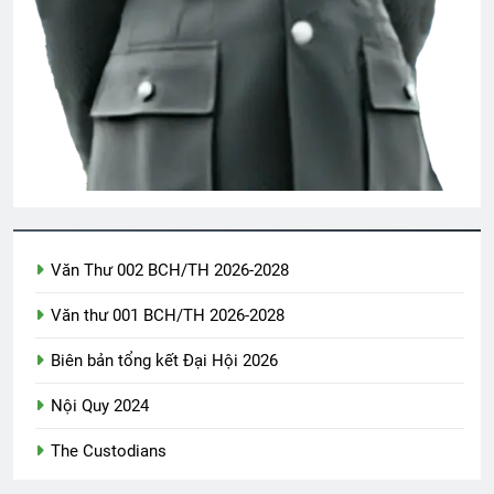
CSVSQ Trương Quang Tùng K25
2 Years Ago
Hội Võ Bị OREGON thăm NT Trần Văn
Thư K13
2 Years Ago
Văn Thư 002 BCH/TH 2026-2028
CSVSQ Vũ Khắc Hồng K30
3 Years Ago
Văn thư 001 BCH/TH 2026-2028
Biên bản tổng kết Đại Hội 2026
Quán Nửa Khuya
CHỈ LÀ MƠ
Nội Quy 2024
2 Years Ago
2 Years Ago
The Custodians