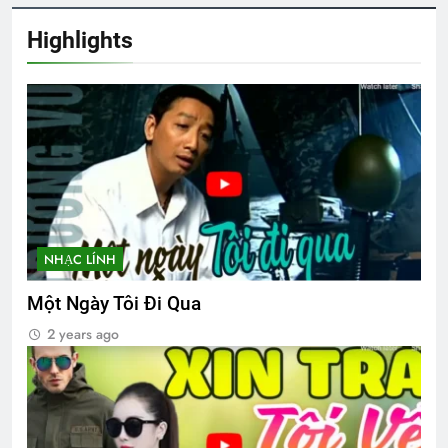
Cuộc chiến không muốn thắng
2 Years Ago
Highlights
THÊM XUÂN NÀY, TA NGỒI CHỜ ĐỢI
THỬ
3 Years Ago
Thiệp mời tham dự ĐH ĐKVBTC 2024
3 Years Ago
NHẠC LÍNH
Một Ngày Tôi Đi Qua
CSVSQ Lê Văn Lệ K22
2 years ago
2 Years Ago
Nơi đầu đời dạy tôi yêu Tổ Quốc
3 Years Ago