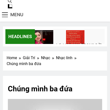
MENU
HEADLINES
Đêm buồn phố thị
CÓ ANH TRONG ĐỜI
2 Years Ago
3 Years Ago
Home
Giải Trí
Nhạc
Nhạc lính
Chúng mình ba đứa
Ý nghĩa tên các khóa
3 Years Ago
Chúng mình ba đứa
English For Today book 5
1 Year Ago