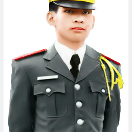
TT Nguyễn Văn Thiệu nhậm chức 1967
2 Years Ago
Thăm QP Dư Ngọc Thanh K14/1
2 Years Ago
Thăm QP Phan Trọng Chinh K5/1
2 Years Ago
CTBCTY – Tập I – Chương 4
3 Years Ago
ĐẦU NĂM NGUYỆN ƯỚC
3 Years Ago