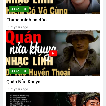
2 Years Ago
NHẠC LÍNH
Chúng mình ba đứa
MỘT NỤ HỒNG (Unknown)
2 years ago
3 Years Ago
Kịch chiến Pleime
2 Years Ago
Thăm QP Lâm Quy Tiên K12
NHẠC LÍNH
2 Years Ago
Quán Nửa Khuya
2 years ago