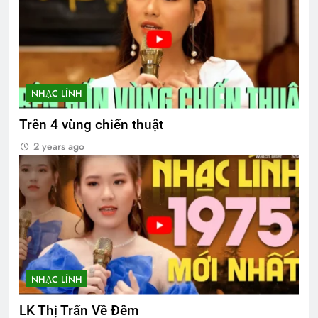
NHẠC LÍNH
Trên 4 vùng chiến thuật
2 years ago
NHẠC LÍNH
LK Thị Trấn Về Đêm