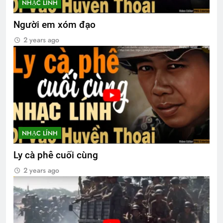
NHẠC LÍNH
Người em xóm đạo
2 years ago
NHẠC LÍNH
Ly cà phê cuối cùng
2 years ago