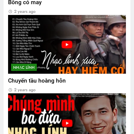
Bông cỏ may
Cựu CVSQ Bùi Dzinh K3
2 years ago
3 Years Ago
Tâm Thư của Ban Tổ Chức ĐH 2026
1 Year Ago
NHẠC LÍNH
SỰ THẬT BỊ CHE GIẤU (Rabindranath
Tagore)
Chuyến tầu hoàng hôn
3 Years Ago
2 years ago
Liên Đoàn 81 Biệt Cách Nhảy Dù
2 Years Ago
Tiểu Đoàn 2 TQLC VNCH