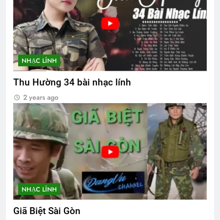
NHẠC LÍNH
Thu Hường 34 bài nhạc lính
2 years ago
NHẠC LÍNH
Giã Biệt Sài Gòn