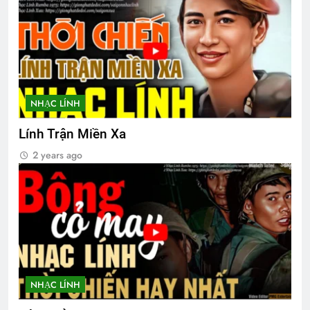
2 Years Ago
CTBCTY Tập II Chương 12
NỤ HÔN ĐẦU
3 Years Ago
3 Years Ago
NHẠC LÍNH
Sống cuộc đời ý nghĩa
Xuân 1973
Lính Trận Miền Xa
3 Years Ago
2 Years Ago
2 years ago
CSVSQ Bùi Quang Mẫn K6
2 Years Ago
CTBCTY – Tập I – Chương 10
3 Years Ago
NHẠC LÍNH