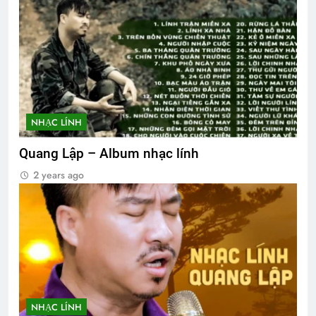
NHẠC LÍNH
Quang Lập – Album nhạc lính
2 years ago
NHẠC LÍNH