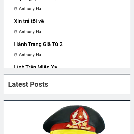
Anthony Ha
Đêm Xuân – Phạm Duy – Thái Hiền
Xin trả tôi về
2 Years Ago
Anthony Ha
Hành Trang Giã Từ 2
TÌNH YÊU LẶNG LẼ
TẾT ĐẾN LÀ VUI
Anthony Ha
3 Years Ago
2 Years Ago
Lính Trận Miền Xa
Anthony Ha
CSVSQ Nguyễn Văn Sĩ K8
Latest Posts
3 Years Ago
CSVSQ Nguyễn Văn Hải K20
2 Years Ago