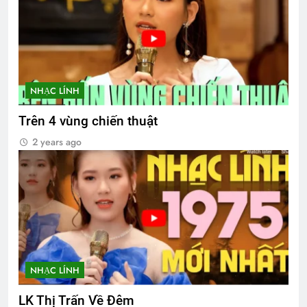
NHẠC LÍNH
Trên 4 vùng chiến thuật
2 years ago
NHẠC LÍNH
LK Thị Trấn Về Đêm