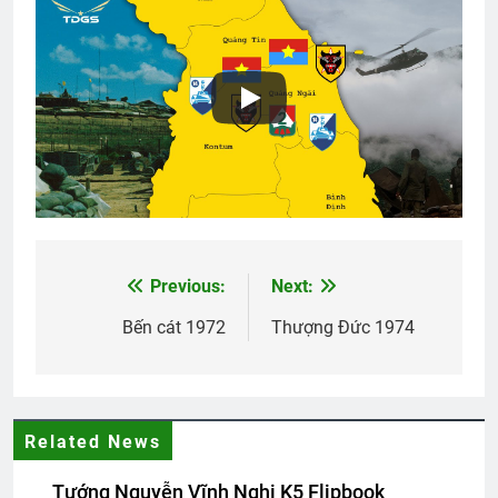
MÙA THU
3 Years Ago
Phân Ưu CSVSQ Lương Huỳnh Hương
K16
2 Years Ago
Thăm CSVCQ Nguyễn Hữu Thuyết K20
Previous:
Next:
Post
2 Years Ago
navigation
Bến cát 1972
Thượng Đức 1974
English For Today book 3
1 Year Ago
Related News
Quảng Trị 1972
Tướng Nguyễn Vĩnh Nghi K5 Flipbook