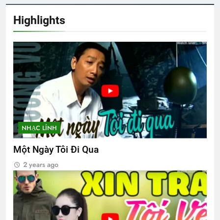
Highlights
CÂY SÁO MÙA THU (Rabindranath
Tagore)
3 Years Ago
Creat new account
2 Years Ago
NHẠC LÍNH
Một tài liệu về TVBQGVN
3 Years Ago
Một Ngày Tôi Đi Qua
2 years ago
TAY ANH EM HÃY TỰA ĐẦU
3 Years Ago