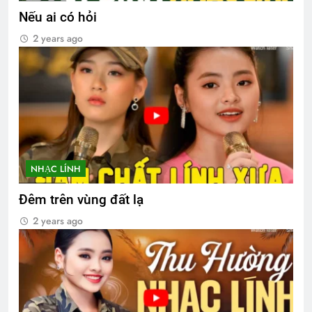
Nếu ai có hỏi
2 years ago
NHẠC LÍNH
Đêm trên vùng đất lạ
2 years ago