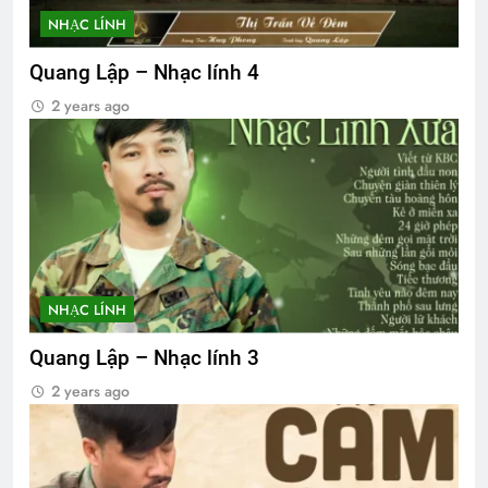
NHẠC LÍNH
Quang Lập – Nhạc lính 4
2 years ago
NHẠC LÍNH
Quang Lập – Nhạc lính 3
2 years ago