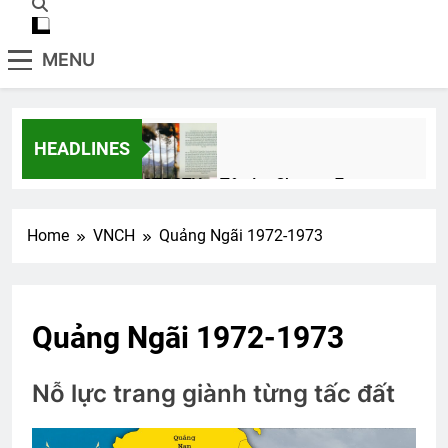
MENU
HEADLINES
CTBCTY – Tập I – Chương 7
3 Years Ago
Home
VNCH
Quảng Ngãi 1972-1973
PHONG THƯ ĐỦ Ý (Lưu Hiểu Ba)
3 Years Ago
Quảng Ngãi 1972-1973
HVB Nam Cali – Thiệp Mời
Nỗ lực trang giành từng tấc đất
2 Years Ago