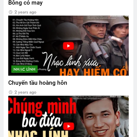
Bông cỏ may
3 Years Ago
2 Years Ago
2 years ago
CÀNH LÊ GỢI NHỚ
3 Years Ago
KẺ ĂN MÀY TRONG TÔI (Rabindranath
Tagore)
NHẠC LÍNH
3 Years Ago
Chuyến tầu hoàng hôn
2 years ago
Tâm Thư của Ban Tổ Chức ĐH 2026
1 Year Ago
CTBCTY Tập III chương 23
3 Years Ago