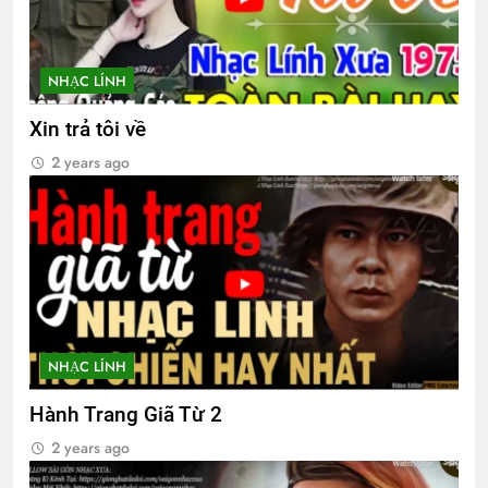
Xuân 1973
Phóng Sự Vùng IV
2 Years Ago
2 Years Ago
NHẠC LÍNH
CHUYỆN TÌNH XỨ HOA ANH ĐÀO
Xin trả tôi về
3 Years Ago
2 years ago
Lực Lượng Xung Kích QĐ 3 VNCH
2 Years Ago
CSVSQ Vũ Khắc Hồng K30
3 Years Ago
NHẠC LÍNH
Hành Trang Giã Từ 2
Đại Hội Đoàn Kết Võ Bị Toàn Cầu 2024
2 years ago
3 Years Ago