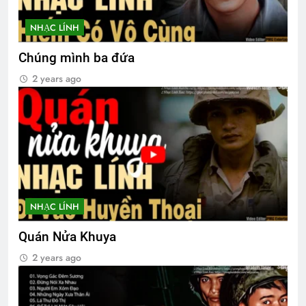
NHẠC LÍNH
Mùa xuân đó có em
2 Years Ago
Chúng mình ba đứa
2 years ago
CSVSQ Quách Đức Chung K10
2 Years Ago
NƠI TÂM TRÍ KHÔNG CÓ NỖI SỢ
(Rabindranath Tagore)
2 Years Ago
NHẠC LÍNH
Quán Nửa Khuya
Quảng Ngãi 1972-1973
MÙA XUÂN
2 years ago
2 Years Ago
3 Years Ago