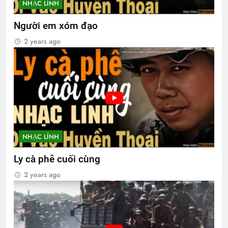
NHẠC LÍNH
Người em xóm đạo
2 years ago
NHẠC LÍNH
Ly cà phê cuối cùng
2 years ago