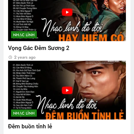
SỰ TÍCH TÌNH YÊU
3 Years Ago
LỜI HỨA (Rabindranath Tagore)
NHẠC LÍNH
3 Years Ago
Vọng Gác Đêm Sương 2
2 years ago
NHẠC LÍNH
Đêm buồn tỉnh lẻ