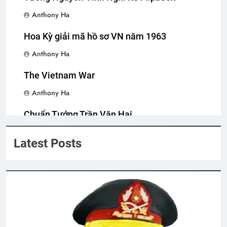
2 Years Ago
Anthony Ha
Hoa Kỳ giải mã hồ sơ VN năm 1963
CHÚ CHUỘT TRONG TÙ (Lưu Hiểu Ba)
Anthony Ha
3 Years Ago
The Vietnam War
Tình Tự Mùa Xuân
Anthony Ha
2 Years Ago
Chuẩn Tướng Trần Văn Hai
Anthony Ha
Lữ Đoàn 3 Nhảy Dù VNCH
Latest Posts
2 Years Ago
NÉT ĐẸP PHỤ NỮ VIỆT NAM
3 Years Ago