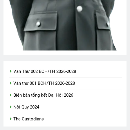
3 Years Ago
2 Years Ago
NHỮNG VÌ SAO (Aphonse Daudet)
3 Years Ago
BÀI CA “TRANH LUẬN CHỮ NGHĨA” (Lỗ
Tấn)
3 Years Ago
Văn Thư 002 BCH/TH 2026-2028
Văn thư 001 BCH/TH 2026-2028
Một Ngày Tôi Đi Qua
Tình em rứa đó
2 Years Ago
3 Years Ago
Biên bản tổng kết Đại Hội 2026
Nội Quy 2024
Thông Báo HĐ/ĐDCK nhiệm kỳ 2024-
2026
The Custodians
2 Years Ago