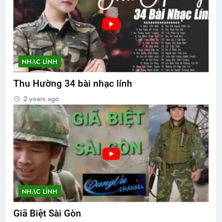
NHẠC LÍNH
Thu Hường 34 bài nhạc lính
2 years ago
NHẠC LÍNH
Giã Biệt Sài Gòn