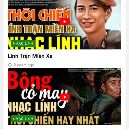
Phân Ưu CSVSQ Hoàng Đình Hiệp K20
2 Years Ago
NHẠC LÍNH
MÙA XUÂN ĐANG VỀ
3 Years Ago
Lính Trận Miền Xa
2 years ago
Sư Đoàn 18 Bộ Binh VNCH
2 Years Ago
NỖI ĐAU CON TIM TAN VỠ (Erika Jong)
3 Years Ago
NHẠC LÍNH
Album 1
Liên Đoàn 31 BDQ VNCH