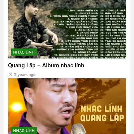
NHẠC LÍNH
Quang Lập – Album nhạc lính
2 years ago
NHẠC LÍNH