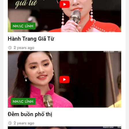
NHẠC LÍNH
Hành Trang Giã Từ
2 years ago
NHẠC LÍNH
Đêm buồn phố thị
2 years ago