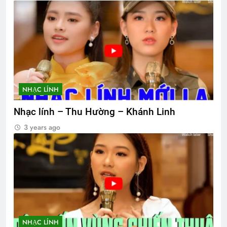
NHẠC LÍNH
Nhạc lính – Thu Hường – Khánh Linh
3 years ago
NHẠC LÍNH