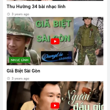
Thu Hường 34 bài nhạc lính
3 years ago
NHẠC LÍNH
Giã Biệt Sài Gòn
3 years ago