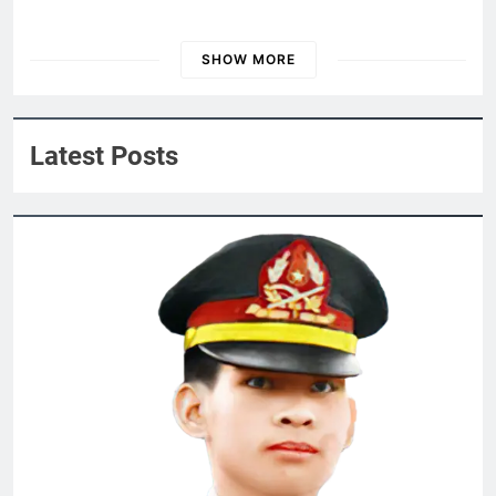
XIN HÃY YÊU TÔI
3 Years Ago
SHOW MORE
ĐẠI HỘI 2024
Nội Quy 2024
Nắng Đông Trên Ngọn Cỏ Sầu
3 Years Ago
Latest Posts
CTBCTY Tập IV chương 42
3 Years Ago
CSVSQ Võ Trâm K23
3 Years Ago
Bài Thơ Đau Thương Đầu Tháng 9
3 Years Ago