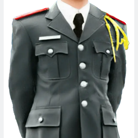
HẠNH PHÚC ĐƠN SƠ
3 Years Ago
Xuân về: Nhớ em, nhớ “poncho” và
“cơm sấy”
3 Years Ago
Đón Xuân
Tình Anh Lính Chiến
2 Years Ago
2 Years Ago
TÁM BỢM RƯỢU (Đỗ Phủ)
3 Years Ago
MUA GÁI (Bạch Cư Dị)