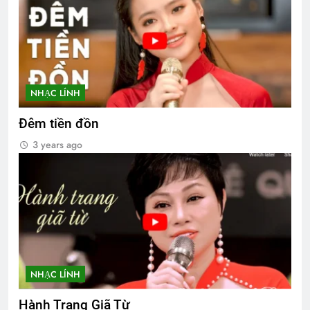
NHẠC LÍNH
Đêm tiền đồn
3 years ago
NHẠC LÍNH
Hành Trang Giã Từ