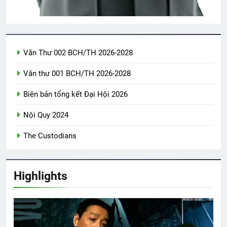
3 Years Ago
Thăm CSVSQ Lê Văn Thời K20
Văn Thư 002 BCH/TH 2026-2028
2 Years Ago
Văn thư 001 BCH/TH 2026-2028
Biên bản tổng kết Đại Hội 2026
CTBCTY Tập III chương 25
3 Years Ago
Nội Quy 2024
The Custodians
LÁ THƯ KHÓ HIỂU (Rabindranath
Tagore)
3 Years Ago
Highlights
Truyện ngắn tuyển tập 1
3 Years Ago