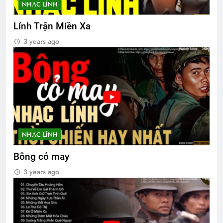
NHẠC LÍNH
TIẾNG SÚNG CUỐI CÙNG
Lính Trận Miền Xa
3 Years Ago
3 years ago
Thư mời tham dự xuất bản Đa Hiệu 127
3 Years Ago
Thu Hường 34 bài nhạc lính
2 Years Ago
NHẠC LÍNH
Bông cỏ may
3 years ago