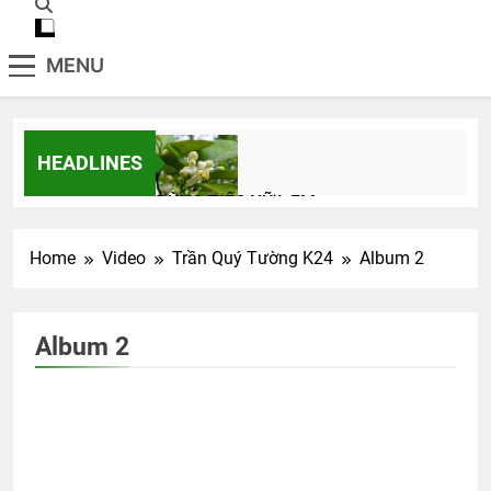
MENU
HEADLINES
ĐỪNG TIẾC NỮA EM
3 Years Ago
Home
Video
Trần Quý Tường K24
Album 2
MÙA XUÂN MUỐN NÓI
3 Years Ago
Album 2
CTBCTY Tập IV chương 43
3 Years Ago