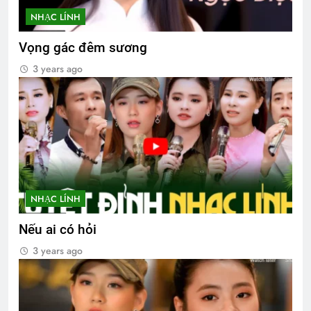
NHẠC LÍNH
Vọng gác đêm sương
3 years ago
NHẠC LÍNH
Nếu ai có hỏi
3 years ago