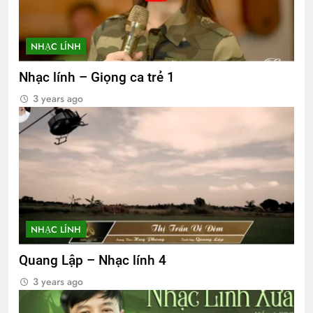
NHẠC LÍNH
Nhạc lính – Giọng ca trẻ 1
3 years ago
NHẠC LÍNH
Quang Lập – Nhạc lính 4
3 years ago