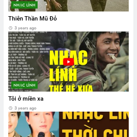
NHẠC LÍNH
Thiên Thần Mũ Đỏ
3 years ago
NHẠC LÍNH
Tôi ở miền xa
3 years ago