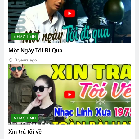
Khóa 20 mãn khóa
Ca Khúc Mừng Xuân
8 Months Ago
2 Years Ago
NHẠC LÍNH
Cựu SVSQ Nguyễn Văn Hậu K16
Một Ngày Tôi Đi Qua
3 Years Ago
3 years ago
Ban Chấp Hành Tổng Hội
Đêm Xuân
3 Years Ago
2 Years Ago
Lá thư cho người thầy cũ
ĐÔI MẮT
2 Years Ago
3 Years Ago
NHẠC LÍNH
Xin trả tôi về
Bình Dương 1970
MÀU ÁO TÔI YÊU