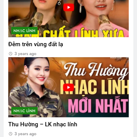
NHẠC LÍNH
Đêm trên vùng đất lạ
3 years ago
NHẠC LÍNH
Thu Hường – LK nhạc lính
3 years ago