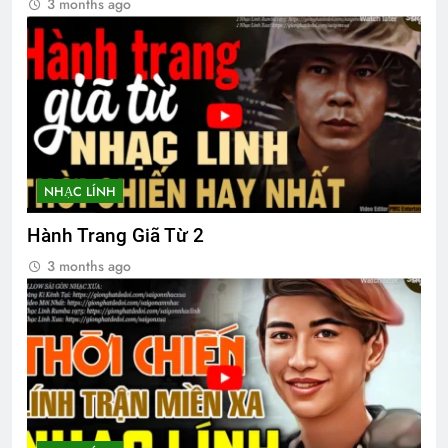
3 months ago
2 Years Ago
2 Years Ago
ÁNH SÁNG HIỆN CÓ TRONG MÙA
XUÂN (Emily Dickinson)
3 Years Ago
NHẠC LÍNH
Văn Thư 001 & 002/TH nhiệm kỳ 2024-
2026
Hành Trang Giã Từ 2
2 Years Ago
3 months ago
Introduction TVBQGVN Facebook alike
2 Years Ago
THT Nguyễn Huệ chúc mừng ĐH 2026
1 Year Ago