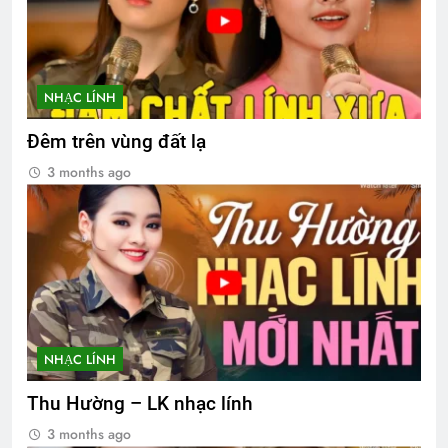
NHẠC LÍNH
Đêm trên vùng đất lạ
3 months ago
NHẠC LÍNH
Thu Hường – LK nhạc lính
3 months ago