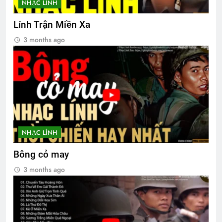
NHẠC LÍNH
Lính Trận Miền Xa
Thư mời tham dự xuất bản Đa Hiệu 127
3 months ago
3 Years Ago
CTBCTY Tập III chương 33
3 Years Ago
Tâm thu gửi quý phu nhân Võ Bị
NHẠC LÍNH
2 Years Ago
Bông cỏ may
3 months ago
DỪNG BÊN RỪNG ĐÊM TUYẾT GIÁ
(Robert Frost)
3 Years Ago