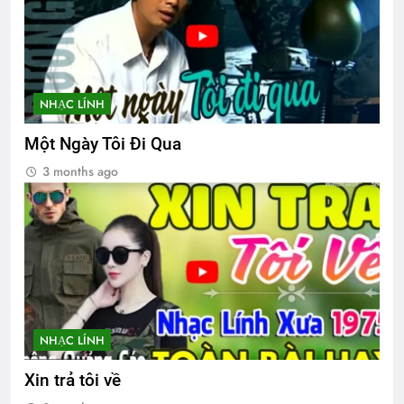
2 Years Ago
SỰ THẬT BỊ CHE GIẤU (Rabindranath
Tagore)
NHẠC LÍNH
3 Years Ago
Một Ngày Tôi Đi Qua
3 months ago
TRÁI TIM HÀNH KHẤT (Rabindranath
Tagore)
3 Years Ago
VUA THẬT CỦA TÔI (Rabindranath
Tagore)
3 Years Ago
NHẠC LÍNH
Xin trả tôi về
Ly rượu mừng
TƯỞNG CHỪNG CA DAO