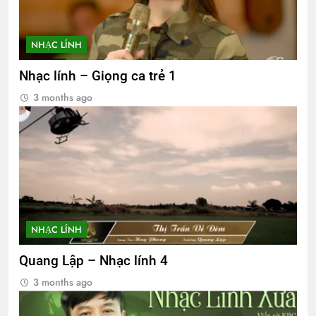
NHẠC LÍNH
Nhạc lính – Giọng ca trẻ 1
3 months ago
NHẠC LÍNH
Quang Lập – Nhạc lính 4
3 months ago