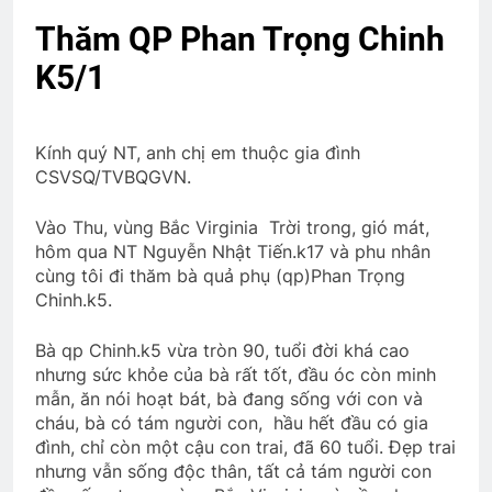
3 Years Ago
3 Years Ago
Thăm QP Phan Trọng Chinh
K5/1
Tết Mậu Thân 1968
2 Years Ago
Kính quý NT, anh chị em thuộc gia đình
CSVSQ/TVBQGVN.
CSVSQ Trần Duy Xinh K10
2 Years Ago
Vào Thu, vùng Bắc Virginia Trời trong, gió mát,
hôm qua NT Nguyễn Nhật Tiến.k17 và phu nhân
cùng tôi đi thăm bà quả phụ (qp)Phan Trọng
ĐẦU NĂM NGUYỆN ƯỚC
Chinh.k5.
3 Years Ago
Bà qp Chinh.k5 vừa tròn 90, tuổi đời khá cao
nhưng sức khỏe của bà rất tốt, đầu óc còn minh
mẫn, ăn nói hoạt bát, bà đang sống với con và
CTBCTY Tập IV chương 38
cháu, bà có tám người con, hầu hết đầu có gia
3 Years Ago
đình, chỉ còn một cậu con trai, đã 60 tuổi. Đẹp trai
nhưng vẫn sống độc thân, tất cả tám người con