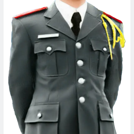
2 Years Ago
Trảng Bàng 1972
2 Years Ago
Ủng hộ Đại Hội Đoàn Kết Võ Bị Toàn
Cầu 2024
3 Years Ago
CTBCTY – Tập I – Chương 5
3 Years Ago
HOA ĐÀO (Lỗ Tấn)
3 Years Ago