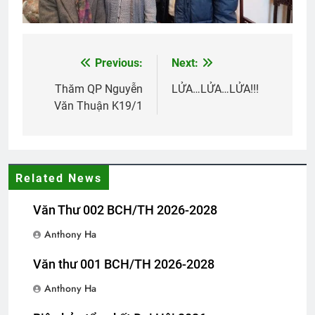
3 Years Ago
Previous:
Next:
Post
CSVSQ Quách Đức Chung K10
2 Years Ago
navigation
Thăm QP Nguyễn
LỬA…LỬA…LỬA!!!
Văn Thuận K19/1
SẼ CÓ MỘT NGÀY (Rabindranath
Tagore)
3 Years Ago
Related News
Văn Thư 002 BCH/TH 2026-2028
Thăm QP Trần Thiện Đâu K19/1
2 Years Ago
Anthony Ha
Văn thư 001 BCH/TH 2026-2028
MUA GÁI (Bạch Cư Dị)
Lá rụng về cội
Anthony Ha
3 Years Ago
2 Years Ago