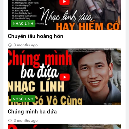
MÙA XUÂN, NGHĨ VỀ DALAT
3 Years Ago
NHẠC LÍNH
Xuân và tuổi trẻ
Chuyến tầu hoàng hôn
2 Years Ago
3 months ago
Thăm CSVSQ Nguyễn Minh Quan K17
2 Years Ago
NHẠC LÍNH
Chúng mình ba đứa
3 months ago