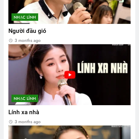
NHẠC LÍNH
Người đầu gió
3 months ago
NHẠC LÍNH
Lính xa nhà
3 months ago