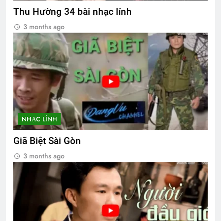
Thu Hường 34 bài nhạc lính
3 months ago
NHẠC LÍNH
Giã Biệt Sài Gòn
3 months ago