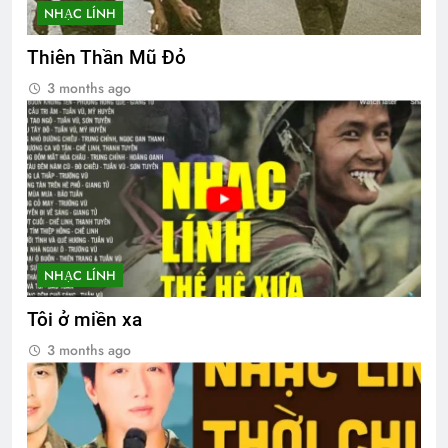
NHẠC LÍNH
Thiên Thần Mũ Đỏ
3 months ago
NHẠC LÍNH
Tôi ở miền xa
3 months ago