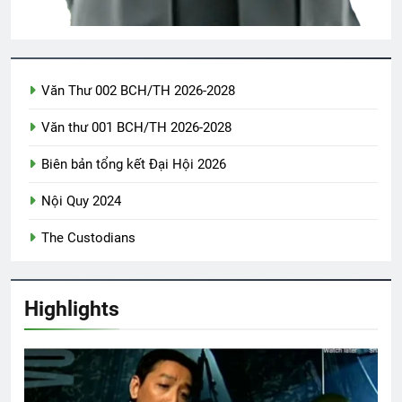
Lời Tâm Huyết của Khóa 20
3 Years Ago
Văn Thư 002 BCH/TH 2026-2028
Văn thư 001 BCH/TH 2026-2028
Vĩnh Long 1965
Ngủ Đi Em!
2 Years Ago
2 Years Ago
Biên bản tổng kết Đại Hội 2026
Nội Quy 2024
Đón Xuân
CSVSQ Cao Văn Tài K25
2 Years Ago
3 Years Ago
The Custodians
ĐỒI CỎ HOA VÀNG
Highlights
3 Years Ago
Thăm QP Phan Trọng Chinh K5/1