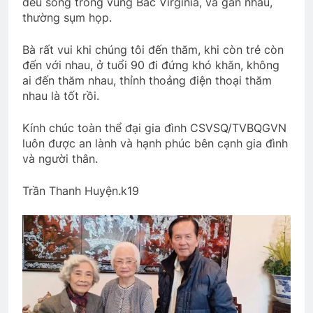
đều sống trong vùng Bắc Virginia, và gần nhau,
LÁ THƯ KHÓ HIỂU (Rabindranath
thường sụm họp.
Tagore)
3 Years Ago
Bà rất vui khi chúng tôi đến thăm, khi còn trẻ còn
đến với nhau, ở tuổi 90 đi đứng khó khăn, không
ai đến thăm nhau, thỉnh thoảng điện thoại thăm
YÊU NGHĨA LÀ YÊU?
nhau là tốt rồi.
3 Years Ago
Kính chúc toàn thể đại gia đình CSVSQ/TVBQGVN
luôn được an lành và hạnh phúc bên cạnh gia đình
và người thân.
HOÀNG HÔN TRÊN BIỂN (Rabindranath
Tagore)
Trần Thanh Huyện.k19
3 Years Ago
MÙA XUÂN MUỐN NÓI
3 Years Ago
CTBCTY Tập III chương 34