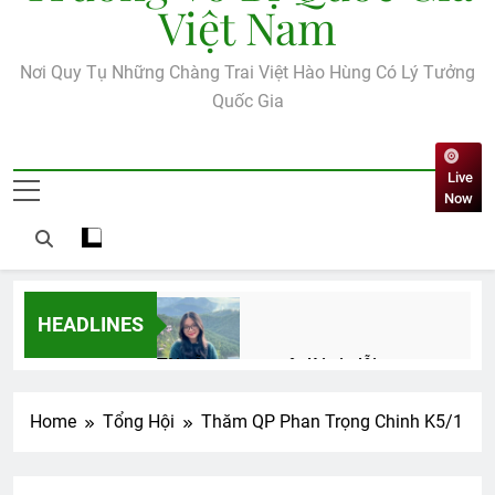
Việt Nam
Nơi Quy Tụ Những Chàng Trai Việt Hào Hùng Có Lý Tưởng
Quốc Gia
Live
Now
HEADLINES
Tôi vẫn nợ em một lời xin lỗi
3 Years Ago
Home
Tổng Hội
Thăm QP Phan Trọng Chinh K5/1
HVB/BCL Tân Niên 2024
HOA GIẤY