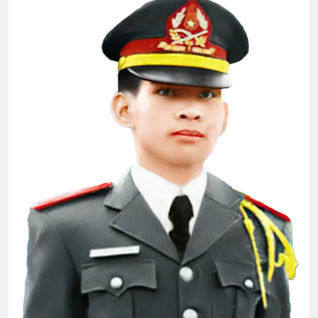
Ra đi là hết rồi
Vietnam War
3 Years Ago
2 Years Ago
Ý NGHĨ ĐÊM TRĂNG (Lý Bạch)
3 Years Ago
Thư Kêu Gọi Yểm Trợ Đa Hiệu 128
2 Years Ago
Tình Anh Lính Chiến
Album 1
2 Years Ago
3 Years Ago
Tâm Sự Ngày Xuân