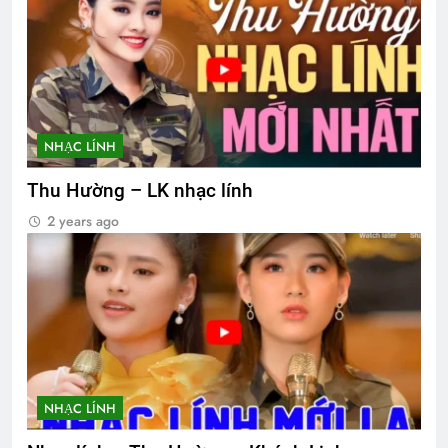
NHẠC LÍNH
Thu Hường – LK nhạc lính
2 years ago
NHẠC LÍNH