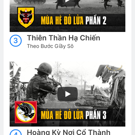
3 Years Ago
CSVSQ Phan Thanh Miên K20
2 Years Ago
Thiên Thần Hạ Chiến
3
Theo Bước Giầy Sô
CSVSQ Đặng Ngọc Thêm K25
2 Years Ago
Cựu SVSQ Đặng Quốc Trụ K20
3 Years Ago
CSVSQ Nguyễn Ngọc K30
3 Years Ago
Hoàng Kỳ Nơi Cổ Thành