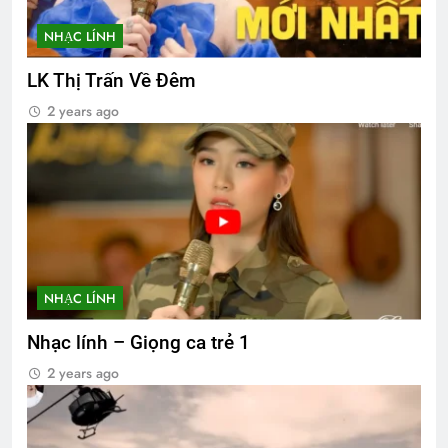
NHẠC LÍNH
LK Thị Trấn Về Đêm
2 years ago
NHẠC LÍNH
Nhạc lính – Giọng ca trẻ 1
2 years ago