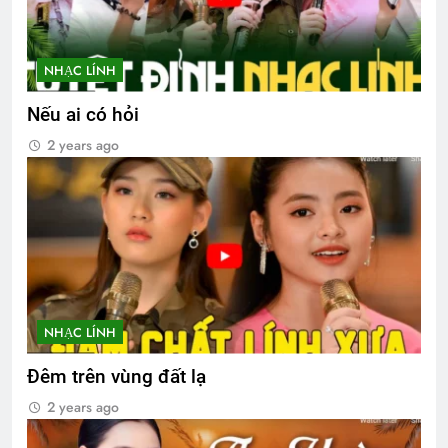
NHẠC LÍNH
Nếu ai có hỏi
2 years ago
NHẠC LÍNH
Đêm trên vùng đất lạ
2 years ago