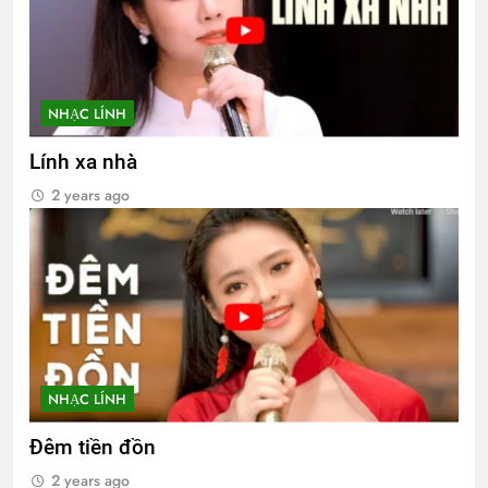
NHẠC LÍNH
Lính xa nhà
2 years ago
NHẠC LÍNH
Đêm tiền đồn
2 years ago