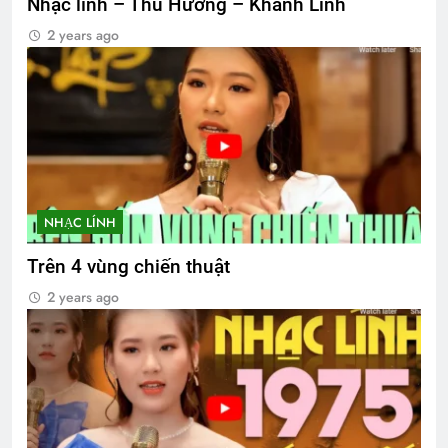
Nhạc lính – Thu Hường – Khánh Linh
2 years ago
NHẠC LÍNH
Trên 4 vùng chiến thuật
2 years ago