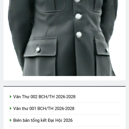
2 Years Ago
MỘT NGÀY MÙA XUÂN (Rabindranath
Tagore)
3 Years Ago
Ủy viên Xã Hội chúc Giáng Sinh & năm
mới
3 Years Ago
LỜI HỨA (Rabindranath Tagore)
3 Years Ago
Văn Thư 002 BCH/TH 2026-2028
Văn thư 001 BCH/TH 2026-2028
Tướng Ngô Quang Trưởng
Biên bản tổng kết Đại Hội 2026
2 Years Ago