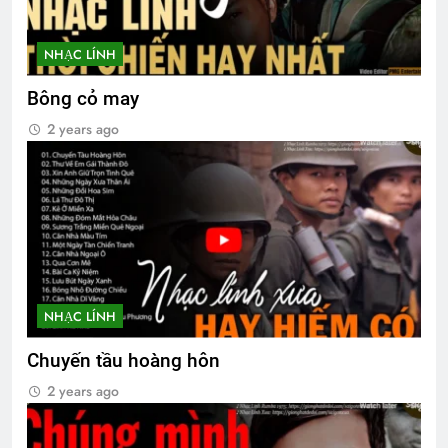
MÙA XUÂN ĐANG TRỞ LẠI
3 Years Ago
NHẠC LÍNH
Bông cỏ may
Lược ghi các khóa
Tình em rứa đó
2 years ago
3 Years Ago
3 Years Ago
NHẠC LÍNH
Chuyến tầu hoàng hôn
2 years ago