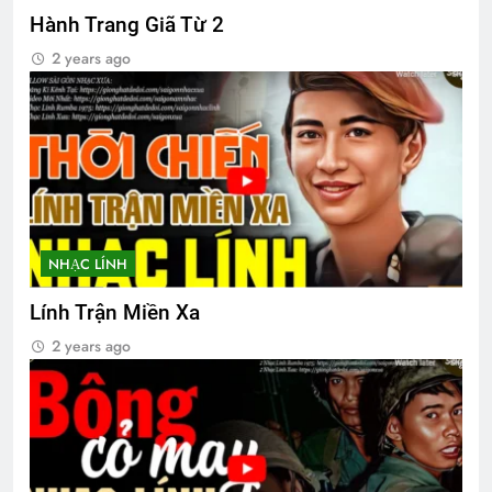
Hành Trang Giã Từ 2
2 years ago
CSVSQ Nguyễn Văn Quý K19
2 Years Ago
English For Today book 2
1 Year Ago
NHẠC LÍNH
CSVSQ Nguyễn Văn Dũng K17
Lính Trận Miền Xa
2 Years Ago
2 years ago
Creat new account
2 Years Ago