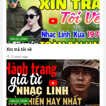
CSVSQ Nguyễn Hữu Cước K21
1 Year Ago
HỒNG ÂN VÔ TẬN (Rabindranath
Tagore)
2 Years Ago
NHẠC LÍNH
Xin trả tôi về
ĐỪNG TIẾC NỮA EM
2 years ago
3 Years Ago
Phiên Gác Đêm Xuân
2 Years Ago
Biên bản tổng kết Đại Hội 2026
NHẠC LÍNH
1 Month Ago