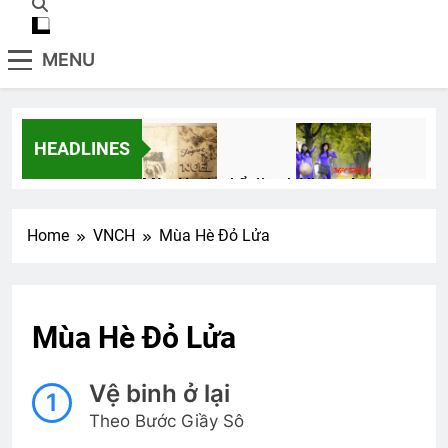
MENU
HEADLINES
Mùa Noel … kể đi anh
Album 4
3 Years Ago
3 Years Ago
Home
VNCH
Mùa Hè Đỏ Lửa
ÁO TÍM HOA CÀ
3 Years Ago
Mùa Hè Đỏ Lửa
CTBCTY Tập II chương 21
Vệ binh ở lại
1
3 Years Ago
Theo Bước Giầy Sô