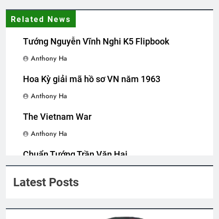
BÀI CA “NGƯỜI TỐT” (Lỗ Tấn)
3 Years Ago
Related News
Tướng Nguyễn Vĩnh Nghi K5 Flipbook
Lễ Truy Điệu Truyền Thống
Anthony Ha
3 Years Ago
Hoa Kỳ giải mã hồ sơ VN năm 1963
Anthony Ha
CTBCTY Tập IV chương 35
3 Years Ago
The Vietnam War
Anthony Ha
Xuân và tuổi trẻ
Chuẩn Tướng Trần Văn Hai
2 Years Ago
Anthony Ha
Latest Posts
MỘT CHIẾC LÁ (Mae Stein)
3 Years Ago