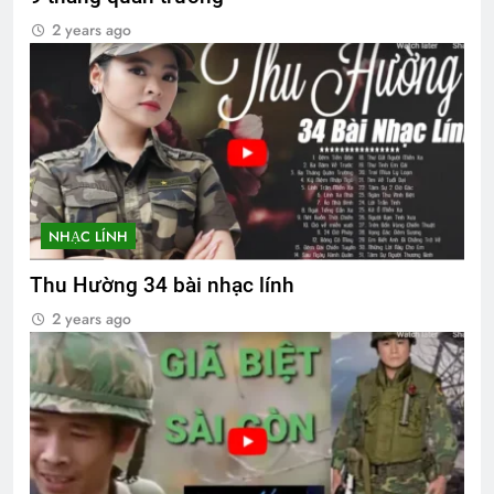
2 years ago
NHẠC LÍNH
Thu Hường 34 bài nhạc lính
2 years ago