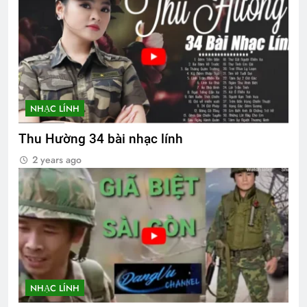
NHẠC LÍNH
Thu Hường 34 bài nhạc lính
2 years ago
NHẠC LÍNH