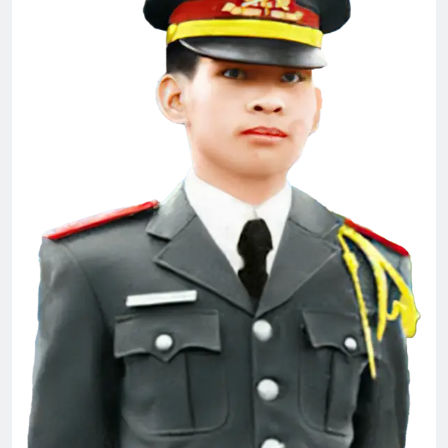
KẺ ĂN MÀY TRONG TÔI (Rabindranath
Tagore)
3 Years Ago
CTBCTY Tập IV
3 Years Ago
QUÀ TẶNG (Rabindranath Tagore)
3 Years Ago
Đón Xuân Này Nhớ Xuân Xưa
2 Years Ago