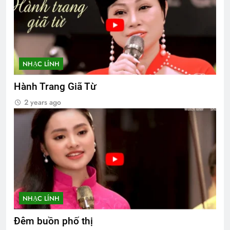
NHẠC LÍNH
Hành Trang Giã Từ
2 years ago
NHẠC LÍNH
Đêm buồn phố thị