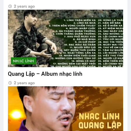
2 years ago
NHẠC LÍNH
Quang Lập – Album nhạc lính
2 years ago