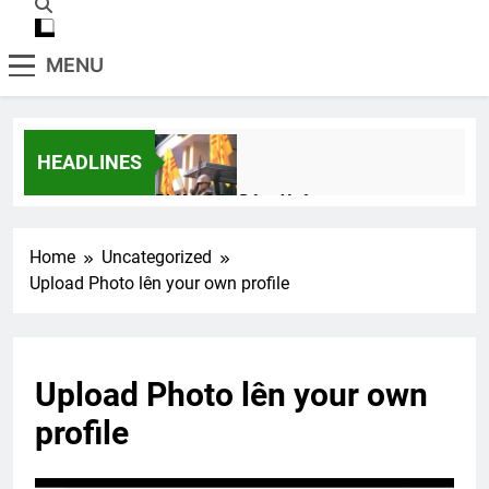
MENU
HEADLINES
Phiên Gác Đêm Xuân
2 Years Ago
Home
Uncategorized
Upload Photo lên your own profile
CSVSQ Quách Đức Chung K10
2 Years Ago
Upload Photo lên your own
Thăm chị QP NGUYỄN THANH KHIẾT
profile
K15
2 Years Ago