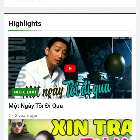
Tagore)
3 Years Ago
Highlights
SỰ THẬT BỊ CHE GIẤU (Rabindranath
Tagore)
3 Years Ago
VỀ ĐI, ĐỪNG CHỜ NỮA!
3 Years Ago
NHẠC LÍNH
Nhớ Thông đầu núi
Một Ngày Tôi Đi Qua
3 Years Ago
2 years ago
BỤI TUYẾT (Robert Frost)