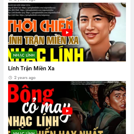
YÊU NGHĨA LÀ YÊU?
3 Years Ago
MỘT NỤ HỒNG (Unknown)
3 Years Ago
NHẠC LÍNH
Thơ Nhạc … của Đỗ Trọng Đạt K29
Lính Trận Miền Xa
2 Years Ago
2 years ago
KHÁT KHAO MÙA XUÂN VĨNH CỬU
(Rabindranath Tagore)
3 Years Ago
CSVSQ Võ Công Khánh K19
NHẠC LÍNH