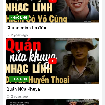
English For Today book 6
1 Year Ago
NHẠC LÍNH
Chúng mình ba đứa
Các CHT Trường VBQGVN
2 years ago
3 Years Ago
Phóng Sự Vùng IV
2 Years Ago
NHẠC LÍNH
Thông Báo HĐ/ĐDCK nhiệm kỳ 2024-
2026
Quán Nửa Khuya
2 Years Ago
2 years ago