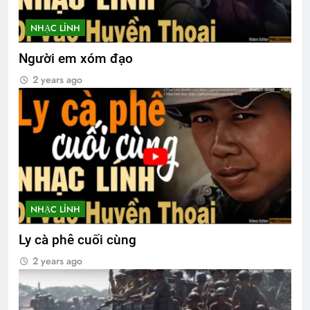
NHẠC LÍNH
Người em xóm đạo
2 years ago
NHẠC LÍNH
Ly cà phê cuối cùng
2 years ago