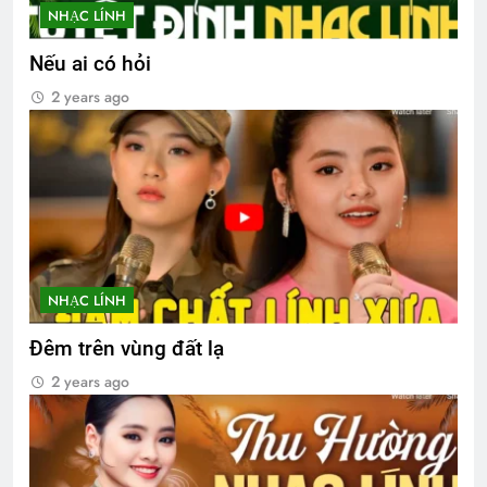
NHẠC LÍNH
Nếu ai có hỏi
2 years ago
NHẠC LÍNH
Đêm trên vùng đất lạ
2 years ago