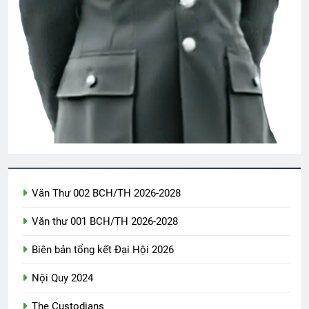
XIN GIẢI PHÓNG CON (Rabindranath
Tagore)
3 Years Ago
MỘT THỜI ĐỂ TIN (B.J. Morbitzer)
3 Years Ago
Văn thư bổ nhiệm BTC ĐH Toàn cầu
2026
1 Year Ago
Văn Thư 002 BCH/TH 2026-2028
Văn thư 001 BCH/TH 2026-2028
DẬY ĐI, CƠN ĐAU TÌNH ÁI!
(Rabindranath Tagore)
Biên bản tổng kết Đại Hội 2026
3 Years Ago
Nội Quy 2024
The Custodians
MỘT ĐỜI DÂNG HIẾN (Rabindranath