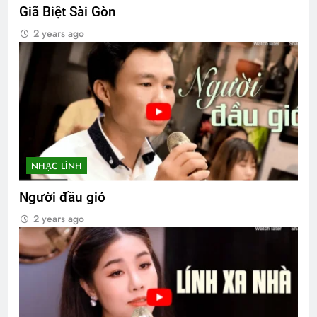
Giã Biệt Sài Gòn
2 years ago
NHẠC LÍNH
Người đầu gió
2 years ago