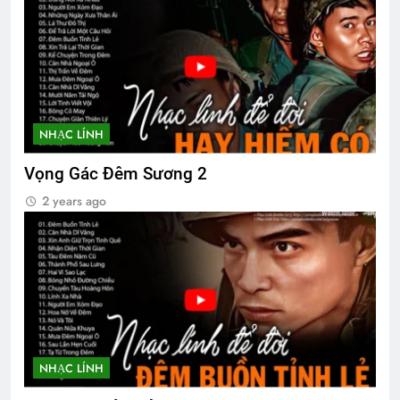
Thu Hường 34 bài nhạc lính
2 Years Ago
English For Today book 4
1 Year Ago
NHẠC LÍNH
Vọng Gác Đêm Sương 2
HOA CÒN ĐÓ, NGƯỜI NAY ĐÂU (Thôi
Hộ)
2 years ago
3 Years Ago
CTBCTY Tập III chương 23
3 Years Ago
NHẠC LÍNH