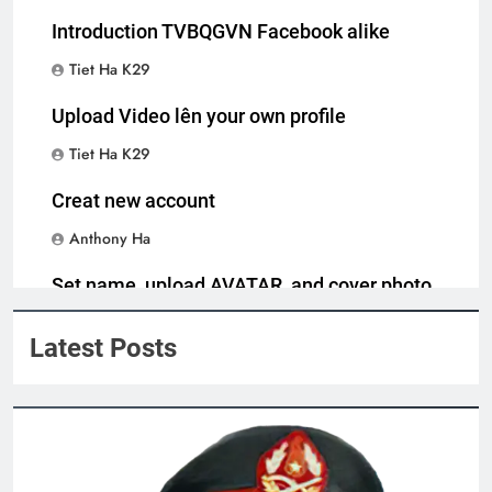
Giác)
Introduction TVBQGVN Facebook alike
3 Years Ago
Tiet Ha K29
Tình Xuân Cho Quê Hương
Upload Video lên your own profile
2 Years Ago
Tiet Ha K29
Creat new account
HOA ĐÀO CHÙA ĐẠI LÂM (Bạch Cư Dị)
Anthony Ha
3 Years Ago
Set name, upload AVATAR, and cover photo
Anthony Ha
MÀU ÁO TÔI YÊU
Xuân nhớ chiến sĩ
Latest Posts
3 Years Ago
2 Years Ago
Liên Đoàn 2 BĐQ VNCH
Xuân tha hương
2 Years Ago
2 Years Ago