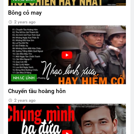
2 Years Ago
Bông cỏ may
2 years ago
TÌNH YÊU BẤT TẬN (Rabindranath
Tagore)
3 Years Ago
Ly rượu mừng
2 Years Ago
NHẠC LÍNH
CSVSQ Bùi Quang Mẫn K6
Chuyến tầu hoàng hôn
2 Years Ago
2 years ago
Phóng sự Ấp Bắc 1963
2 Years Ago