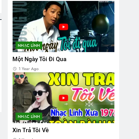
NHẠC LÍNH
Một Ngày Tôi Đi Qua
1 Year Ago
NHẠC LÍNH
Xin Trả Tôi Về