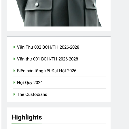
7
MƯA XUÂN (Sara Teasdale)
3 Years Ago
u Animation
Văn Thư 002 BCH/TH 2026-2028
Văn thư 001 BCH/TH 2026-2028
ôi
CÀNH LÊ GỢI NHỚ
Biên bản tổng kết Đại Hội 2026
3 Years Ago
Nội Quy 2024
The Custodians
Highlights