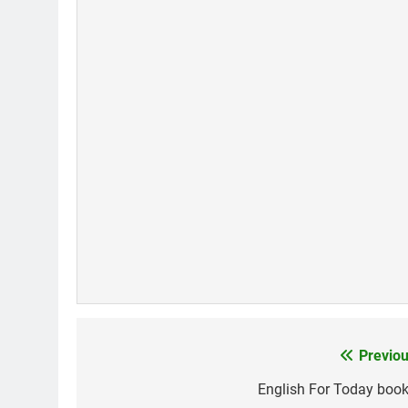
CSVSQ Ngô Thanh Vân K10
Nắn
2 Years Ago
3 Yea
Điệp Khúc Mùa Xuân
English Fo
2 Years Ago
1 Year Ago
SỐNG LÀ PHỤC VỤ (Rabindranat
3 Years Ago
Previou
Post
navigation
English For Today book