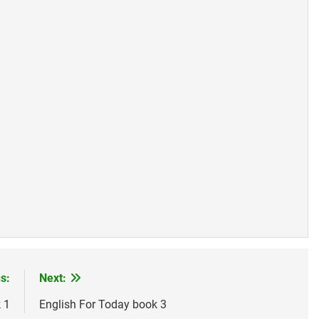
g Đông Trên Ngọn Cỏ Sầu
Thăm CSVSQ Nguyễn Minh Quan K1
rs Ago
2 Years Ago
r Today Book 1
CTBCTY Tập IV Chương 37
Huy Hiệu Và Phù Hiệ
3 Years Ago
3 Months Ago
h Tagore)
Introduction TVBQGVN Facebook Alike
Chuyện Của T
2 Years Ago
3 Years Ago
s:
Next:
 1
English For Today book 3