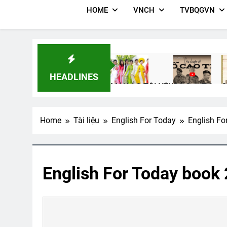
HOME
VNCH
TVBQGVN
HEADLINES
MÀU ÁO TÔI YÊU
Đỗ Cao Trí
G
3 Years Ago
2 Years Ago
3
Home
Tài liệu
English For Today
English Fo
CŨNG BỞI EM MẶC CHIẾC ÁO B
3 Years Ago
English For Today book 
Thăm CSVSQ PHẠM VĂN MAI 
2 Years Ago