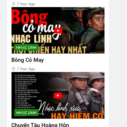
1 Year Ago
NHẠC LÍNH
Bông Cỏ May
1 Year Ago
NHẠC LÍNH
Chuyến Tầu Hoàng Hôn