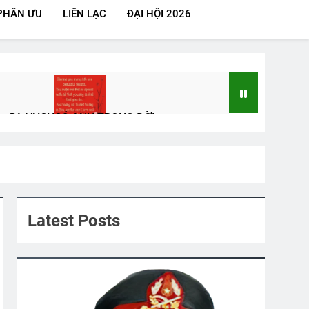
PHÂN ƯU
LIÊN LẠC
ĐẠI HỘI 2026
ảy Dù VNCH
CÓ ANH TRONG ĐỜI
3 Years Ago
le
ĐÔI MẮT (The Eyes)
3 Years Ago
Latest Posts
Q Đặng Dân An K25
Liên Đoàn 2 BĐQ VNCH
rs Ago
2 Years Ago