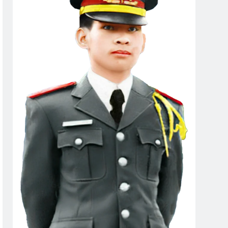
ày Cuối Năm
1972
CSVSQ Vũ Khắc Hồng K30
Lộc Ninh 1972
o
3 Years Ago
2 Years Ago
 ĐỜI ĐÃ SỐNG (Rabindranath Tagore)
rs Ago
ị
NT Lê Minh Khải K14
Lá Rụng Về Cội
2 Years Ago
2 Years Ago
CÂY SÁO MÙA THU (Rabindranath Tagore)
3 Years Ago