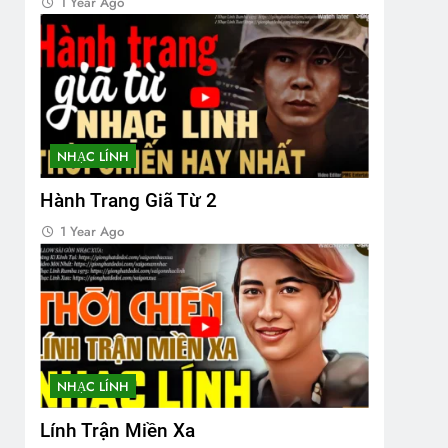
1 Year Ago
NHẠC LÍNH
Hành Trang Giã Từ 2
1 Year Ago
NHẠC LÍNH
Lính Trận Miền Xa