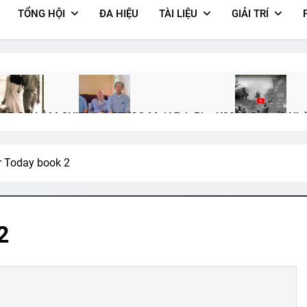
TỔNG HỘI
ĐA HIỆU
TÀI LIỆU
GIẢI TRÍ
ẶP GỠ LÀM CHI
Thăm CSVSQ Mai Vĩnh Phu K22
Lữ Đoàn 3 Nh
 Years Ago
2 Years Ago
2 Years Ago
r Today book 2
À BA
Trên 4 Vùng Chiến Thuật
Upload Video Lên Your Own Profi
2 Years Ago
2 Years Ago
2
K20
Hành Trang Giã Từ 2
TIỆC ĐÊM Ở TRẠI HỌ TẢ (Đỗ Phủ)
CSVS
2 Years Ago
3 Years Ago
2 Yea