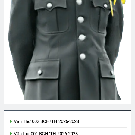
Ngày Xuân Tái Ngộ
HỎI LÀM QUEN
2 Years Ago
3 Years Ago
Vietnam War – Tiếng Việt
2 Years Ago
LỬA…LỬA…LỬA!!!
2 Years Ago
BÀI CA “NGƯỜI TỐT” (Lỗ Tấn)
3 Years Ago
Văn Thư 002 BCH/TH 2026-2028
Văn thư 001 BCH/TH 2026-2028