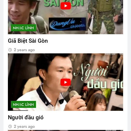
NHẠC LÍNH
Giã Biệt Sài Gòn
2 years ago
NHẠC LÍNH
Người đầu gió
2 years ago