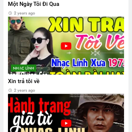
Một Ngày Tôi Đi Qua
Hoài Niệm Một Thời
2 years ago
3 Years Ago
MÙA XUÂN, NGHĨ VỀ HẠNH PHÚC
3 Years Ago
NHẠC LÍNH
K28 VN thăm CSVSQ Long K25
2 Years Ago
Xin trả tôi về
2 years ago
Chương Trình Tri Ân Tác Giả
2 Years Ago
Tướng Nguyễn Vĩnh Nghi K5 Flipbook