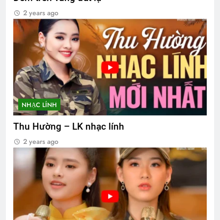
2 years ago
NHẠC LÍNH
Thu Hường – LK nhạc lính
2 years ago