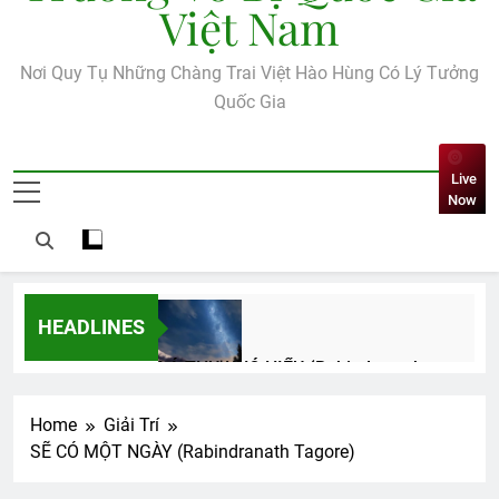
Việt Nam
Nơi Quy Tụ Những Chàng Trai Việt Hào Hùng Có Lý Tưởng
Quốc Gia
Live
Now
HEADLINES
LÁ THƯ KHÓ HIỂU (Rabindranath
Tagore)
3 Years Ago
Home
Giải Trí
SẼ CÓ MỘT NGÀY (Rabindranath Tagore)
CŨNG BỞI EM MẶC CHIẾC ÁO BÀ BA