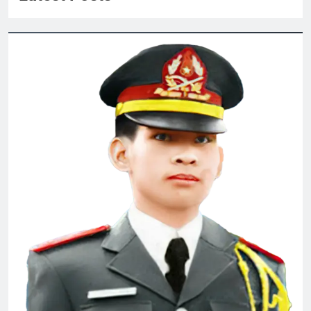
Thăm NT Phạm Dương Đạt K17
2 Years Ago
CTBCTY Tập III chương 26
3 Years Ago
THIÊN CHÚA NỞ HOA (Rabindranath
Tagore)
3 Years Ago
Hồi Ký
CSVSQ Nguyễn Văn Quý K19
2 Years Ago
2 Years Ago
Ý NGHĨ ĐÊM TRĂNG (Lý Bạch)
3 Years Ago