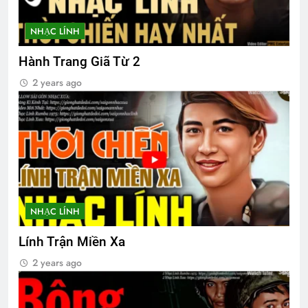
1 Year Ago
NHẠC LÍNH
Phóng sự Ấp Bắc 1963
Ra đi là hết rồi
Hành Trang Giã Từ 2
2 Years Ago
3 Years Ago
2 years ago
Thăm CSVCQ Nguyễn Hữu Thuyết K20
2 Years Ago
TÌNH YÊU LẶNG LẼ
3 Years Ago
NHẠC LÍNH
Lính Trận Miền Xa
CSVSQ Võ Công Khánh K19
2 years ago
2 Years Ago