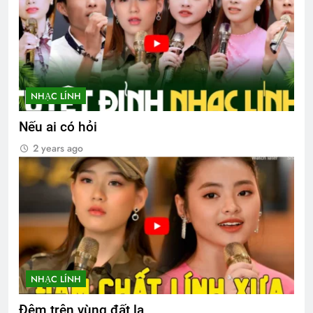
NHẠC LÍNH
Nếu ai có hỏi
2 years ago
NHẠC LÍNH
Đêm trên vùng đất lạ