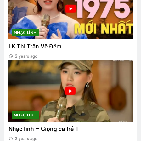
NHẠC LÍNH
LK Thị Trấn Về Đêm
2 years ago
NHẠC LÍNH
Nhạc lính – Giọng ca trẻ 1
2 years ago