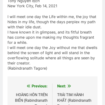
Tony Nguyễn dịch
2 Years Ago
New York City, Feb 14, 2021
I will meet one day the Life within me, the joy that
Thăm Bạn TẠ MẠNH HUY K19
hides in my life, though the days perplex my path
with their idle dust.
2 Years Ago
I have known it in glimpses, and its fitful breath
has come upon me making my thoughts fragrant
for a while.
HOA DÂM BỤT TRẮNG
I will meet one day the Joy without me that dwells
3 Years Ago
behind the screen of light and will stand in the
overflowing solitude where all things are seen by
their creator.
CTBCTY Tập III chương 24
(Rabindranath Tagore)
3 Years Ago
Previous:
Next:
Post
Tình Xuân
Dựng lại niềm tin
navigation
HOÀNG HÔN TRÊN
TRÁI TIM HÀNH
2 Years Ago
3 Years Ago
BIỂN (Rabindranath
KHẤT (Rabindranath