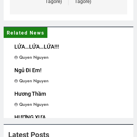
Tagore)
Tagore)
NƠI TÂM TRÍ KHÔNG CÓ NỖI SỢ
(Rabindranath Tagore)
3 Years Ago
Related News
CON DÊ CỦA ÔNG SEGUIN (Alphonse
LỬA…LỬA…LỬA!!!
Daudet)
Quyen Nguyen
3 Years Ago
Ngủ Đi Em!
Quyen Nguyen
Lá thư cho người thầy cũ
2 Years Ago
Hương Thầm
Quyen Nguyen
CSVSQ Phan Thanh Miên K20
HƯƠNG XƯA
2 Years Ago
Quyen Nguyen
Latest Posts