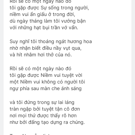
Rồi sẽ có một ngày nào đó
tôi gặp được Sự sống trong người,
niềm vui ẩn giấu ở trong đời,
TIẾNG ĐÀN TRONG ĐÊM (Bạch Cư Dị)
dù ngày tháng làm tôi vướng bận
3 Years Ago
với những hạt bụi trần vớ vẩn.
Suy nghĩ tôi thoáng ngát hương hoa
Sống cuộc đời ý nghĩa
nhờ nhận biết điều nầy vụt qua,
3 Years Ago
và hít nhằm hơi thở của nó.
Rồi sẽ có một ngày nào đó
tôi gặp được Niềm vui tuyệt vời
Thăm NT Huỳnh Ngọc Vang K25
một Niềm vui không có người tôi
2 Years Ago
ngự phía sau màn che ánh sáng
và tôi đứng trong sự lai láng
THT Nguyễn Huệ chúc mừng ĐH 2026
tràn ngập bởi tuyệt tận cô đơn
1 Year Ago
nơi mọi thứ được thấy rõ hơn
như bởi đấng tạo dựng ra chúng.
CSVSQ Dương Công Phó K22