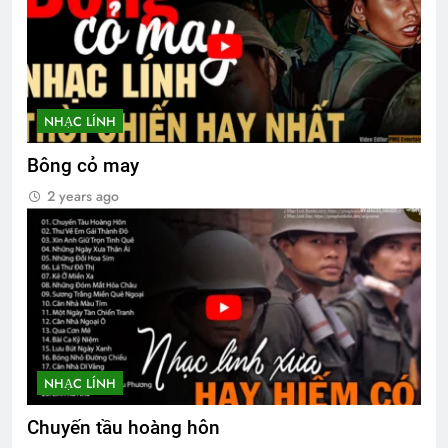
PHONG THƯ ĐỦ Ý (Lưu Hiểu Ba)
3 Years Ago
Thăm chị QP Nguyễn Chánh Dật K18
NHẠC LÍNH
2 Years Ago
Bông cỏ may
2 years ago
Ban Chấp Hành Tổng Hội
3 Years Ago
NHẠC LÍNH
Chuyến tầu hoàng hôn