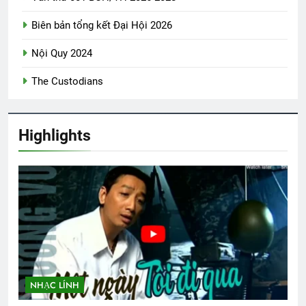
Trăng tàn trên hè phố
2 Years Ago
Biên bản tổng kết Đại Hội 2026
Nội Quy 2024
CTBCTY – Tập I – Chương 1
The Custodians
3 Years Ago
Highlights
SVSQ công tác CTCT Quân Khu I
2 Years Ago
Phiên Gác Đêm Xuân
2 Years Ago
HẠNH PHÚC ĐƠN SƠ
Kịch chiến Pleime
NHẠC LÍNH
3 Years Ago
2 Years Ago