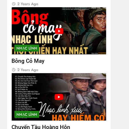
2 Years Ago
NHẠC LÍNH
Bông Cỏ May
2 Years Ago
NHẠC LÍNH
Chuyến Tầu Hoàng Hôn