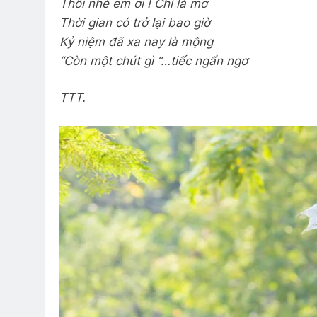
Thôi nhé em ơi ! Chỉ là mơ
Thời gian có trở lại bao giờ
CSVSQ Đinh Viết Hạp K13
GIỮ L
Kỷ niệm đã xa nay là mộng
2 Years Ago
3 Years
“Còn một chút gì “…tiếc ngẩn ngơ
TTT.
BÀI CA NGƯỜI TÔI TỚ (Rabindr
3 Years Ago
Hương Thầm
Quang Lập – Nhạc 
2 Years Ago
2 Years Ago