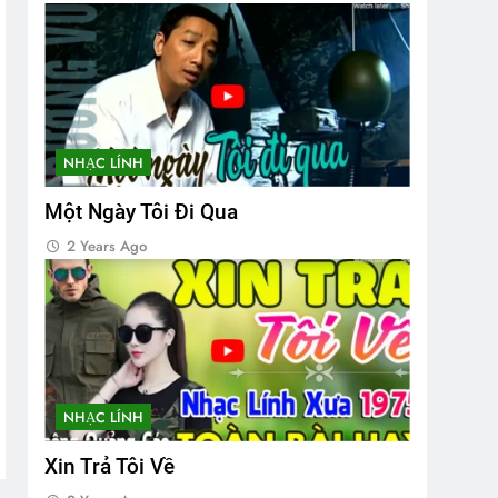
NHẠC LÍNH
Một Ngày Tôi Đi Qua
2 Years Ago
NHẠC LÍNH
Xin Trả Tôi Về