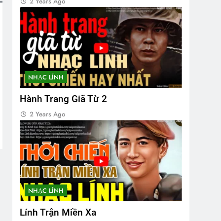
2 Years Ago
NHẠC LÍNH
Hành Trang Giã Từ 2
2 Years Ago
NHẠC LÍNH
Lính Trận Miền Xa