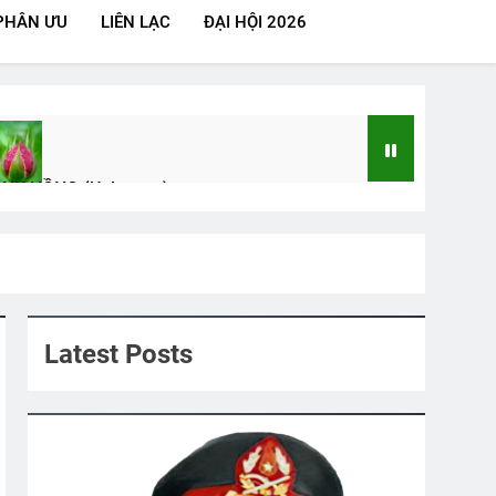
PHÂN ƯU
LIÊN LẠC
ĐẠI HỘI 2026
NỤ HỒNG (Unknown)
s Ago
26
Tiểu Đoàn 2 TQLC VNCH
MÃI MÃI (Forever)
2 Years Ago
3 Years Ago
Latest Posts
Khúc Nhạc Mừng Xuân
 Years Ago