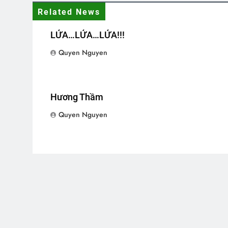
Related News
LỬA…LỬA…LỬA!!!
Quyen Nguyen
Hương Thầm
Quyen Nguyen