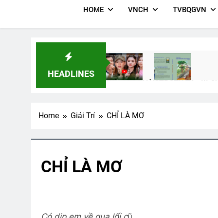
HOME
VNCH
TVBQGVN
HEADLINES
Nếu Ai Có Hỏi
CTBCTY Tập III C
2 Years Ago
3 Years Ago
Home
Giải Trí
CHỈ LÀ MƠ
CTBCTY Tập III Chương 26
CSVS
3 Years Ago
2 Year
CHỈ LÀ MƠ
Chiến Tranh Bên Cạnh, Tình Yê
3 Years Ago
Có dịp em về qua lối c
ũ