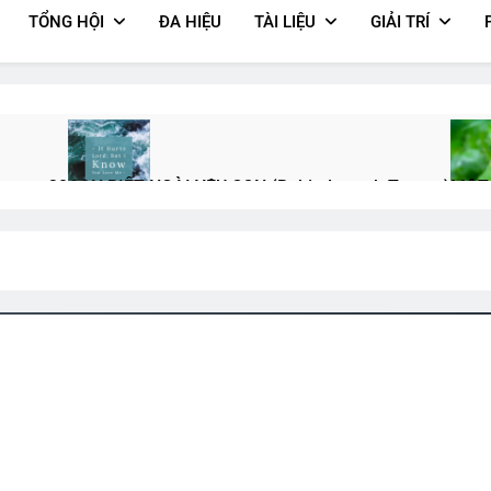
TỔNG HỘI
ĐA HIỆU
TÀI LIỆU
GIẢI TRÍ
hương 30
CON BIẾT NGÀI YÊU CON (Rabindranath Tagore)
MỘT 
3 Years Ago
3 Year
Q Trần Văn Tài K20
Văn Thư 001 & 002/TH Nhiệm Kỳ 2024-20
s Ago
2 Years Ago
u
THIÊN CHÚA NỞ HOA (Rabindranath Tagore)
Ra Đi Là Hết Rồi
3 Years Ago
3 Years Ago
2