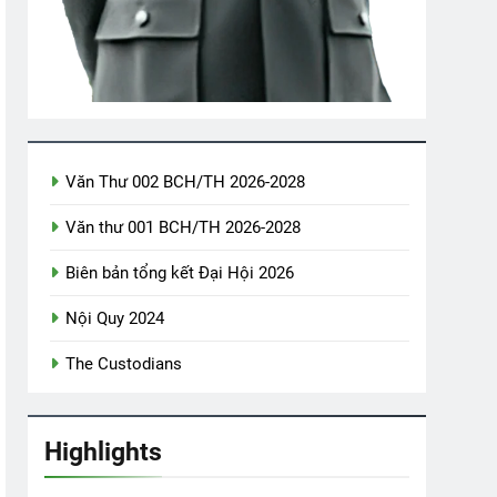
LỜI CON KHẨN CẦU (Rabindranath Tagore)
2 Years Ago
 Tay Ngậm Ngùi
Chiến Đoàn 52 SĐ 18 BB
Văn Thư 002 BCH/TH 2026-2028
ars Ago
2 Years Ago
Văn thư 001 BCH/TH 2026-2028
ỐI CÙNG
Biên bản tổng kết Đại Hội 2026
Nội Quy 2024
The Custodians
Highlights