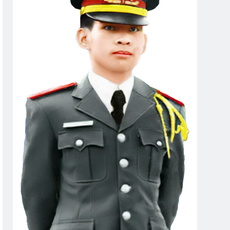
I! (Rabindranath Tagore)
Đức Cơ 1965
ĐÀO MAI DÀNH TẶNG
3 Years Ago
U BẤT TẬN (Rabindranath Tagore)
o
 Huỳnh Ngọc Vang K25
o
Thăm CSVSQ Nguyễn Công Hiệp K5
s Ago