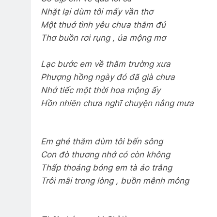
CTBCTY Tập III Chương 24
Lễ T
Nhặt lại dùm tôi mấy vần thơ
3 Years Ago
3 Year
Một thuở tình yêu chưa thắm đủ
Thơ buồn rơi rụng , úa mộng mơ
QUÀ TẶNG CỦA ANH LÍNH THỦ
Lạc bước em về thăm trường xưa
3 Years Ago
Phượng hồng ngày đó đã già chưa
Nhớ tiếc một thời hoa mộng ấy
Mộng Đêm Xuân
CTBCTY – Tập 
Hồn nhiên chưa nghĩ chuyện nắng mưa
2 Years Ago
3 Years Ago
Em ghé thăm dùm tôi bến sông
CTBCTY Tập III Chương 29
Mùa 
Con đò thương nhớ có còn không
3 Years Ago
2 Year
Thấp thoáng bóng em tà áo trắng
Trôi mãi trong lòng , buồn mênh mông
Ủng Hộ Đại Hội Đoàn Kết Võ Bị 
3 Years Ago