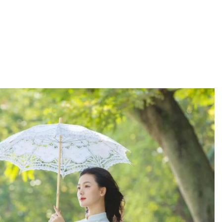
ẤY NỤ CƯỜI
Tưởng Niệm CSVSQ Cao Văn Lợi K21
Nhớ ĐỒI BẮC
 Ago
2 Years Ago
2 Years Ago
anath Tagore)
HỎI LÀM QUEN
CSVSQ Phan Thanh Miên K20
Vẫy
3 Years Ago
2 Years Ago
2 Ye
Lính 4
Người Ở Lại
CTBCTY Tập II Chương 19
TIẾNG SÚNG CU
3 Years Ago
3 Years Ago
3 Years Ago