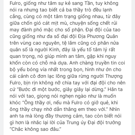
Fulro, giống như tâm sự kẻ sang Tần, tuy không
nói ra nhưng tao biết cả ba thầy trò đều lạnh
cẳng, cùng có một tâm trạng giống nhau, từ đây
giữa chốn gió cát mịt mù, chuyện sống chết rủi
may đành phó mặc cho số phận. Đại đội của tao
cũng giống như đa số đại đội Địa Phương Quân
trên vùng cao nguyên, tệ lắm cũng có phân nửa
quân số là người Kinh, đây là yếu tố tâm lý rất
quan trọng, nó giúp mình an tâm, gặp khi nguy
khốn còn có chỗ mà dựa. Anh chàng truyền tin coi
bộ yếu bóng vía nhất trong bọn, hình như ớn cho
cái cảnh cô đơn lạc lõng giữa rừng người Thượng
Fulro, bịn rịn không nỡ chia tay với đại đội cho nên
cứ “Bước đi một bước, giây giây lại dừng.” Hắn ta
nói với tao, giọng nói nghẹn ngào như là muốn
khóc “Ông thầy ơi, nếu mà Fulro có giở quẻ, khi
ông thầy chạy nhớ dẫn thằng em theo với.” Nhìn
anh ta mà lòng đầy thương cảm, tao còn biết nói
gì hơn là nhắc lại lời của Trung úy Đại đội trưởng
“Chắc không sao đâu.”