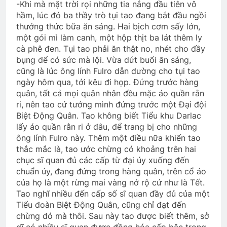
-Khi mà mặt trời rọi những tia nắng đầu tiên vô
hầm, lúc đó ba thầy trò tụi tao đang bắt đầu ngồi
thưởng thức bữa ăn sáng. Hai bịch cơm sấy lớn,
một gói mì làm canh, một hộp thịt ba lát thêm ly
cà phê đen. Tụi tao phải ăn thật no, nhét cho đầy
bụng để có sức mà lội. Vừa dứt buổi ăn sáng,
cũng là lúc ông lính Fulro dẫn đường cho tụi tao
ngày hôm qua, tới kêu đi họp. Đứng trước hàng
quân, tất cả mọi quân nhân đều mặc áo quần rằn
ri, nên tao cứ tưởng mình đứng trước một Đại đội
Biệt Động Quân. Tao không biết Tiểu khu Darlac
lấy áo quần rằn ri ở đâu, để trang bị cho những
ông lính Fulro này. Thêm một điều nữa khiến tao
thắc mắc là, tao ước chừng có khoảng trên hai
chục sĩ quan đủ các cấp từ đại úy xuống đến
chuẩn úy, đang đứng trong hàng quân, trên cổ áo
của họ là một rừng mai vàng nở rộ cứ như là Tết.
Tao nghĩ nhiều đến cấp số sĩ quan đầy đủ của một
Tiểu đoàn Biệt Động Quân, cũng chỉ đạt đến
chừng đó mà thôi. Sau này tao được biết thêm, sở
dĩ có nhiều sĩ quan được đồng hóa cấp bậc trong