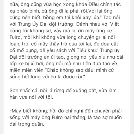
Thiệp mời tham dự ĐHĐKVBTC 2024
nữa, ông cũng vừa học xong khóa Điều chỉnh tác
2 Years Ago
xạ pháo binh, cử ông đi là phải rồi.Với lại ông
cũng nên biết, bồng em thì khỏi xay lúa.” Tao nói
với Trung Úy Đại đội trưởng “Đánh nhau với Việt
CTBCTY – Tập I – Chương 10
cộng tôi không sợ, vậy mà lại ớn mấy ông kẹ
Fulro, mỗi khi không vừa lòng chuyện gì lại nổi
3 Years Ago
loạn, trói cổ mấy thầy trò của tôi lại, đe dọa cắt
cổ mổ bụng, để yêu sách với Tiểu khu.” Trung úy
Đại đội trưởng an ủi tao, giọng nói yếu xìu như cái
AI NHỚ HƠN AI
Ý nghĩa tên các khóa
lốp xe bị xì hơi, ông nói mà như tiễn đưa tao về
3 Years Ago
3 Years Ago
miền miên viễn “Chắc không sao đâu, mình cứ
sống hết lòng với họ là được rồi.”
MÙA XUÂN ĐANG TRỞ LẠI
Sơn nhấc cái nồi lá rừng để xuống đất, vừa làm
3 Years Ago
hắn vừa nói với tôi.
-Mày biết không, hồi đó chỉ nghĩ đến chuyện phải
The Silent Night
sống với mấy ông Fulro hai tháng, là tao sợ muốn
đái trong quần.
3 Years Ago