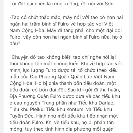
Tôi đặt cái chén lá rừng xuống, rồi nói với Sơn.
THP/TT chúc Giáng Sinh & năm mới
-Tao có chút thắc mắc, mày nói với tao có hơn hai
3 Years Ago
ngàn hai trăm binh sĩ Fulro về hợp tác với Việt
Nam Cộng Hòa. Mày đi tăng phái cho một đại đội
Fulro, vậy còn hơn hai ngàn binh sĩ Fulro nữa, họ ở
UỐNG RƯỢU MỘT MÌNH (Lý Bạch)
đâu?
3 Years Ago
-Chuyện đó tao không biết, tao chỉ nghe nói lại
thôi không tận mắt chứng kiến. Khi về hợp tác với
CHUYỆN TÌNH XỨ HOA ANH ĐÀO
mình, lực lượng Fulro được tái tổ chức theo kiểu
mẫu của Địa Phương Quân Quân Lực Việt Nam
3 Years Ago
Cộng Hòa. Họ bị chia thành bốn tiểu đoàn, một
tiểu đoàn có bốn đại đội. Sau khi gởi đi thụ huấn,
Địa Phương Quân Fulro được đưa về các tiểu khu
ở cao nguyên Trung phần như Tiểu khu Darlac,
Tiểu khu Pleiku, Tiểu khu Kontum, và Tiểu khu
Tuyên Đức. Hình như mỗi tiểu khu tiếp nhận một
tiểu đoàn Fulro. Khi về tiểu khu, họ bị phân tán
mỏng, tùy theo tình hình địa phương mỗi quận