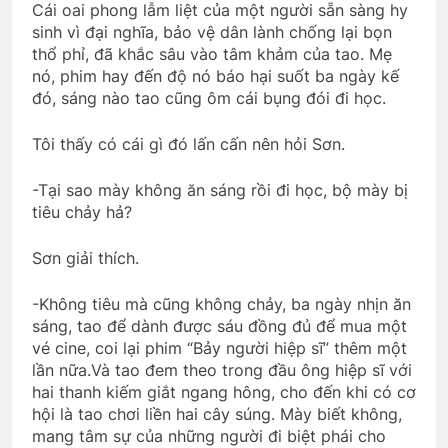
Cái oai phong lẫm liệt của một người sẵn sàng hy
sinh vì đại nghĩa, bảo vệ dân lành chống lại bọn
thổ phỉ, đã khắc sâu vào tâm khảm của tao. Mẹ
nó, phim hay đến độ nó báo hại suốt ba ngày kế
đó, sáng nào tao cũng ôm cái bụng đói đi học.
Tôi thấy có cái gì đó lấn cấn nên hỏi Sơn.
-Tại sao mày không ăn sáng rồi đi học, bộ mày bị
tiêu chảy hả?
Sơn giải thích.
-Không tiêu mà cũng không chảy, ba ngày nhịn ăn
sáng, tao để dành được sáu đồng đủ để mua một
vé cine, coi lại phim “Bảy người hiệp sĩ” thêm một
lần nữa.Và tao đem theo trong đầu ông hiệp sĩ với
hai thanh kiếm giắt ngang hông, cho đến khi có cơ
hội là tao chơi liền hai cây súng. Mày biết không,
mang tâm sự của những người đi biệt phái cho