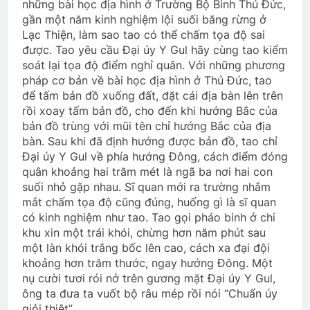
những bài học địa hình ở Trường Bộ Binh Thủ Đức,
gần một năm kinh nghiệm lội suối băng rừng ở
Lạc Thiện, làm sao tao có thể chấm tọa độ sai
được. Tao yêu cầu Đại úy Y Gul hãy cùng tao kiểm
soát lại tọa độ điểm nghỉ quân. Với những phương
pháp cơ bản về bài học địa hình ở Thủ Đức, tao
để tấm bản đồ xuống đất, đặt cái địa bàn lên trên
rồi xoay tấm bản đồ, cho đến khi hướng Bắc của
bản đồ trùng với mũi tên chỉ hướng Bắc của địa
bàn. Sau khi đã định hướng được bản đồ, tao chỉ
Đại úy Y Gul về phía hướng Đông, cách điểm đóng
quân khoảng hai trăm mét là ngã ba nơi hai con
suối nhỏ gặp nhau. Sĩ quan mới ra trường nhắm
mắt chấm tọa độ cũng đúng, huống gì là sĩ quan
có kinh nghiệm như tao. Tao gọi pháo binh ở chi
khu xin một trái khói, chừng hơn năm phút sau
một làn khói trắng bốc lên cao, cách xa đại đội
khoảng hơn trăm thước, ngay hướng Đông. Một
nụ cười tươi rói nở trên gương mặt Đại úy Y Gul,
ông ta đưa ta vuốt bộ râu mép rồi nói “Chuẩn úy
giỏi thiệt”.