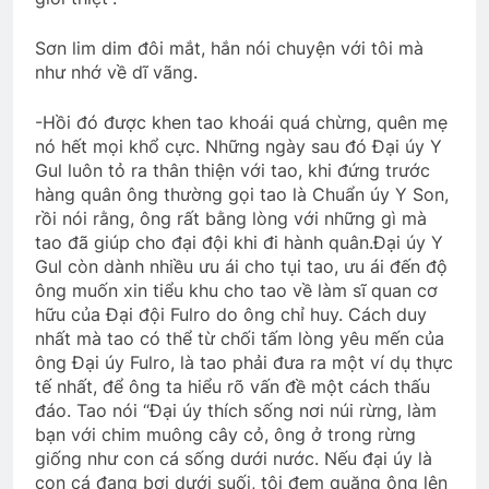
Sơn lim dim đôi mắt, hắn nói chuyện với tôi mà
như nhớ về dĩ vãng.
-Hồi đó được khen tao khoái quá chừng, quên mẹ
nó hết mọi khổ cực. Những ngày sau đó Đại úy Y
Gul luôn tỏ ra thân thiện với tao, khi đứng trước
hàng quân ông thường gọi tao là Chuẩn úy Y Son,
rồi nói rằng, ông rất bằng lòng với những gì mà
tao đã giúp cho đại đội khi đi hành quân.Đại úy Y
Gul còn dành nhiều ưu ái cho tụi tao, ưu ái đến độ
ông muốn xin tiểu khu cho tao về làm sĩ quan cơ
hữu của Đại đội Fulro do ông chỉ huy. Cách duy
nhất mà tao có thể từ chối tấm lòng yêu mến của
ông Đại úy Fulro, là tao phải đưa ra một ví dụ thực
tế nhất, để ông ta hiểu rõ vấn đề một cách thấu
đáo. Tao nói “Đại úy thích sống nơi núi rừng, làm
bạn với chim muông cây cỏ, ông ở trong rừng
giống như con cá sống dưới nước. Nếu đại úy là
con cá đang bơi dưới suối, tôi đem quăng ông lên