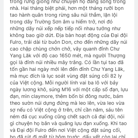
trong rừng giống như chuyện họ đang sống trong
nhà. Hai tháng biệt phái, hơn một tháng rưỡi bọn
tao hành quân trong rừng sâu núi thẳm, lặn lội
trong dãy Trường Sơn âm u hiểm trở, nơi đó
những dãy núi xếp nếp tiếp nối nhau tưởng như
không bao giờ dứt. Địa bàn hoạt động của Đại đội
Fulro, trải dài từ buôn Don, cho đến những dãy núi
cao chập chùng chớn chở, vây quanh đỉnh Chư
Yang Lăk với độ cao 1650 mét, mà người Thượng
gọi là đỉnh núi nhiều mây trắng. Có lần tụi tao đã
tốn gần hai ngày mới lên đến đỉnh Chư Yang Lăk,
mà mục đích là lục soát vùng đặt súng cối 82 ly
của Việt cộng. Mỗi người lính vai ba lô với bảy
ngày lương khô, súng M16 với một cấp số đạn, lựu
đạn, mìn claymore, thêm bốn bi đông nước, bám
theo sườn núi dựng đứng mà leo lên, vừa leo vừa
sợ nếu có Việt cộng ở trên, chỉ cần năm, sáu tên
ném đá cục xuống cũng chết sạch cả đại đội, nói
gì chuyện họ bắn và quăng lựu đạn xuống. Khi tao
và Đại đội Fulro đến nơi Việt cộng đặt súng cối,
họ đã rút đi mất từ hôm trước, dấu vết còn lại chỉ