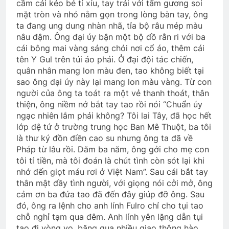
cầm cái kéo bé tí xíu, tay trái với tấm gương soi
mặt tròn và nhỏ nằm gọn trong lòng bàn tay, ông
ta đang ung dung nhàn nhã, tỉa bộ râu mép màu
nâu đậm. Ông đại úy bận một bộ đồ rằn ri với ba
cái bông mai vàng sáng chói nơi cổ áo, thêm cái
tên Y Gul trên túi áo phải. Ở đại đội tác chiến,
quân nhân mang lon màu đen, tao không biết tại
sao ông đại úy này lại mang lon màu vàng. Từ con
người của ông ta toát ra một vẻ thanh thoát, thân
thiện, ông niềm nở bắt tay tao rồi nói “Chuẩn úy
ngạc nhiên lắm phải không? Tôi lai Tây, đã học hết
lớp đệ tứ ở trường trung học Ban Mê Thuột, ba tôi
là thư ký đồn điền cao su nhưng ông ta đã về
Pháp từ lâu rồi. Dăm ba năm, ông gởi cho mẹ con
tôi tí tiền, mà tôi đoán là chút tình còn sót lại khi
nhớ đến giọt máu rơi ở Việt Nam”. Sau cái bắt tay
thân mật đầy tình người, với giọng nói cởi mở, ông
cảm ơn ba đứa tao đã đến đây giúp đỡ ông. Sau
đó, ông ra lệnh cho anh lính Fulro chỉ cho tụi tao
chỗ nghỉ tạm qua đêm. Anh lính yên lặng dẫn tụi
tao đi vòng vo, băng qua nhiều giao thông hào,