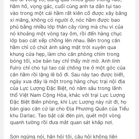
hầm hố, vọng gác, cuối cùng anh ta dẫn tụi tao
vào trong một cái hầm rất kiên cố được xây bằng
xi măng, không có người ở, nóc hầm được bao
phủ bằng nhiều lớp thân cây rừng mà chu vi của
nó khoảng một vòng tay ôm, rồi đến hàng chục
lớp bao cát xếp chồng lên nhau. Bên trong căn
hầm chỉ có chút ánh sáng mặt trời xuyên qua
khung cửa hẹp, làm cho căn phòng chìm trong
bóng tối, xòe bàn tay chỉ thấy mờ mờ. Anh lính
Fulro chỉ cho tụi tao cái chõng tre ở một góc của
căn hầm rồi lặng lẽ bỏ đi. Sau này tao được biết,
ngày xưa đây là một trong hàng chục trại nội địa
của Lực Lượng Đặc Biệt, nó nằm sâu trong lãnh
thổ Việt Nam Cộng Hòa, khác với trại Lực Lượng
Đặc Biệt Biên phòng, khi Lực Lượng này rút đi, họ
bàn giao căn cứ lại cho Địa Phương Quân của Tiểu
khu Darlac. Tao bật cái đèn pin, quét một vòng
quanh tường rồi đưa mắt quan sát khắp nơi.
Sơn ngừng nói, hắn hỏi tôi, câu hỏi không liên