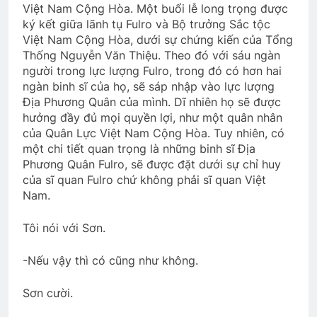
Việt Nam Cộng Hòa. Một buổi lễ long trọng được
Thông tin về ĐH ĐK VB TC 2024
ký kết giữa lãnh tụ Fulro và Bộ trưởng Sắc tộc
Việt Nam Cộng Hòa, dưới sự chứng kiến của Tổng
2 Years Ago
Thống Nguyễn Văn Thiệu. Theo đó với sáu ngàn
người trong lực lượng Fulro, trong đó có hơn hai
ngàn binh sĩ của họ, sẽ sáp nhập vào lực lượng
Sơ lược về trường Võ Bị Quốc Gia Việt
Địa Phương Quân của mình. Dĩ nhiên họ sẽ được
Nam
hưởng đầy đủ mọi quyền lợi, như một quân nhân
3 Years Ago
của Quân Lực Việt Nam Cộng Hòa. Tuy nhiên, có
một chi tiết quan trọng là những binh sĩ Địa
Phương Quân Fulro, sẽ được đặt dưới sự chỉ huy
KHI ĐỜI THÊM TUỔI (Không rõ tác giả)
của sĩ quan Fulro chứ không phải sĩ quan Việt
3 Years Ago
Nam.
Tôi nói với Sơn.
Thông Báo HĐ/ĐDCK nhiệm kỳ 2024-
2026
-Nếu vậy thì có cũng như không.
2 Years Ago
Sơn cười.