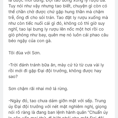
Nắng Đông Trên Ngọn Cỏ Sầu
Tuy nói như vậy nhưng tao biết, chuyện gì còn có
3 Years Ago
thể chần chờ được chứ gặp hung thần mà chậm
trễ, ổng đì cho sói trán. Tao đặt ly rượu xuống mà
như còn tiếc nuối cái gì đó, không có thì giờ suy
CHUYỆN TÌNH MÙA GIÁNG SINH
nghĩ, tao lại bưng ly rượu lên nốc một hơi rồi co
3 Years Ago
giò phóng như bay, quên mẹ nó luôn cái phao câu
béo ngậy của con gà.
Tôi đùa với Sơn.
TIẾNG SÚNG CUỐI CÙNG
3 Years Ago
-Trời đánh tránh bữa ăn, mày cứ từ từ cưa vài ly
rồi mới đi gặp Đại đội trưởng, không được hay
sao?
PHONG THƯ ĐỦ Ý (Lưu Hiểu Ba)
3 Years Ago
Sơn chậm rãi nhai mớ lá rừng.
-Ngày đó, tao chưa dám giỡn mặt với sếp. Trung
Lá thư trần thế
Liên Đoàn 31 BDQ VNCH
úy Đại đội trưởng với nét mặt nghiêm nghị, giọng
2 Years Ago
2 Years Ago
nói rõ ràng là đang ban lệnh hành quân “Chuẩn úy
lo sắp xếp mọi thứ, đi biệt phái cho một Đại đội