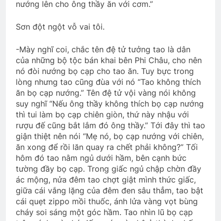
nướng lên cho ông thầy ăn với cơm.”
Sơn đột ngột vỗ vai tôi.
-Mày nghĩ coi, chắc tên đệ tử tưởng tao là dân
của những bộ tộc bán khai bên Phi Châu, cho nên
nó đòi nướng bọ cạp cho tao ăn. Tuy bực trong
lòng nhưng tao cũng đùa với nó “Tao không thích
ăn bọ cạp nướng.” Tên đệ tử vội vàng nói không
suy nghĩ “Nếu ông thầy không thích bọ cạp nướng
thì tui làm bọ cạp chiên giòn, thứ này nhậu với
rượu đế cũng bắt lắm đó ông thầy.” Tới đây thì tao
giận thiệt nên nói “Mẹ nó, bọ cạp nướng với chiên,
ăn xong để rồi lăn quay ra chết phải không?” Tối
hôm đó tao nằm ngủ dưới hầm, bên cạnh bức
tường đầy bọ cạp. Trong giấc ngủ chập chờn đầy
ác mộng, nửa đêm tao chợt giật mình thức giấc,
giữa cái vắng lặng của đêm đen sâu thẳm, tao bật
cái quẹt zippo mồi thuốc, ánh lửa vàng vọt bùng
cháy soi sáng một góc hầm. Tao nhìn lũ bọ cạp