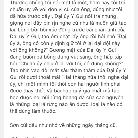
Thượng chúng tôi nói một là một, hôm nay tôi trả
chuẩn úy về với đơn vị cũ của ông, đúng như tôi
đã hứa trước đây”. Đại úy Y Gul nói trả nhưng
giọng nói đầy bịn rịn nghe cứ như là muốn giữ tao
lại. Lòng bồi hồi xúc động trước cái chân tình của
Đại úy Y Gul, tao ôm chặt lấy ông rồi hỏi nhỏ “Đại
úy à, ông có còn ý định giữ tôi ở lại đại đội này
với ông không?” Gương mặt của Đại úy Y Gul
đang buồn bã bỗng dưng vụt sáng, ông hấp tấp
hỏi “Chuẩn úy chịu ở lại với tôi, có đúng không?”
Tao nhìn vào đôi mắt sâu thăm thẳm của Đại úy Y
Gul rồi cười thoải mái “Hai tháng nữa thôi nghe đại
úy, chỉ một mình tôi thôi còn hai người lính phải
được thay thế”. Và bài học quý giá nhất mà tao
học được nơi núi rừng hoang dã của cao nguyên
là những loại lá rừng nào ăn được, loại lá nào có
thể dùng làm thuốc.
Sơn cúi đầu như nhớ về những ngày tháng cũ.