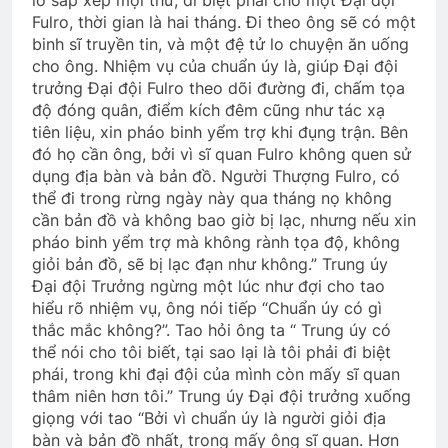
Fulro, thời gian là hai tháng. Đi theo ông sẽ có một
Cao Nguyên 1973
binh sĩ truyền tin, và một đệ tử lo chuyện ăn uống
cho ông. Nhiệm vụ của chuẩn úy là, giúp Đại đội
2 Years Ago
trưởng Đại đội Fulro theo dõi đường đi, chấm tọa
độ đóng quân, điểm kích đêm cũng như tác xạ
tiên liệu, xin pháo binh yểm trợ khi đụng trận. Bên
Đại Hội Đoàn Kết Võ Bị Toàn Cầu 2024
đó họ cần ông, bởi vì sĩ quan Fulro không quen sử
3 Years Ago
dụng địa bàn và bản đồ. Người Thượng Fulro, có
thể đi trong rừng ngày này qua tháng nọ không
cần bản đồ và không bao giờ bị lạc, nhưng nếu xin
Văn thư bổ nhiệm BTC ĐH Toàn cầu
pháo binh yểm trợ mà không rành tọa độ, không
2026
giỏi bản đồ, sẽ bị lạc đạn như không.” Trung úy
1 Year Ago
Đại đội Trưởng ngừng một lúc như đợi cho tao
hiểu rõ nhiệm vụ, ông nói tiếp “Chuẩn úy có gì
thắc mắc không?”. Tao hỏi ông ta “ Trung úy có
thể nói cho tôi biết, tại sao lại là tôi phải đi biệt
QUÊ HƯƠNG
phái, trong khi đại đội của mình còn mấy sĩ quan
2 Years Ago
thâm niên hơn tôi.” Trung úy Đại đội trưởng xuống
giọng với tao “Bởi vì chuẩn úy là người giỏi địa
bàn và bản đồ nhất, trong mấy ông sĩ quan. Hơn