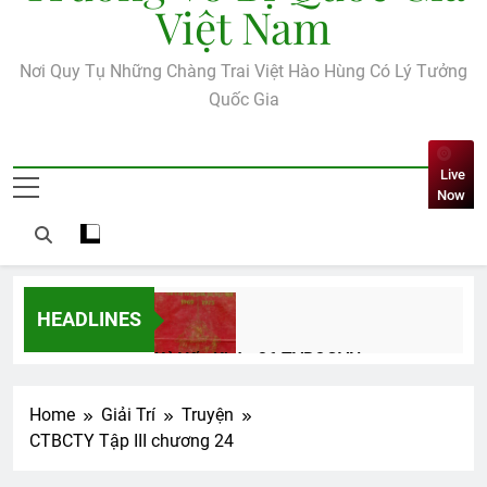
Việt Nam
Nơi Quy Tụ Những Chàng Trai Việt Hào Hùng Có Lý Tưởng
Quốc Gia
Live
Now
HEADLINES
Kỷ Yếu Khóa 26 TVBQGVN
2 Years Ago
Home
Giải Trí
Truyện
CTBCTY Tập III chương 24
The Custodians
EM ĐÃ ĐẾN