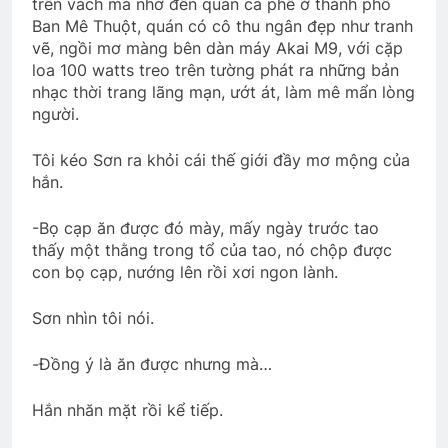
trên vách mà nhớ đến quán cà phê ở thành phố
Ban Mê Thuột, quán có cô thu ngân đẹp như tranh
vẽ, ngồi mơ màng bên dàn máy Akai M9, với cặp
loa 100 watts treo trên tường phát ra những bản
nhạc thời trang lãng mạn, ướt át, làm mê mẩn lòng
người.
Tôi kéo Sơn ra khỏi cái thế giới đầy mơ mộng của
hắn.
-Bọ cạp ăn được đó mày, mấy ngày trước tao
thấy một thằng trong tổ của tao, nó chộp được
con bọ cạp, nướng lên rồi xơi ngon lành.
Sơn nhìn tôi nói.
-Đồng ý là ăn được nhưng mà…
Hắn nhăn mặt rồi kể tiếp.