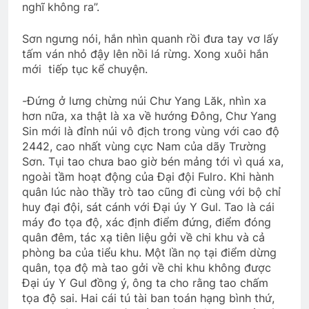
nghĩ không ra”.
Sơn ngưng nói, hắn nhìn quanh rồi đưa tay vơ lấy
tấm ván nhỏ đậy lên nồi lá rừng. Xong xuôi hắn
mới tiếp tục kể chuyện.
-Đứng ở lưng chừng núi Chư Yang Lăk, nhìn xa
hơn nữa, xa thật là xa về hướng Đông, Chư Yang
Sin mới là đỉnh núi vô địch trong vùng với cao độ
2442, cao nhất vùng cực Nam của dãy Trường
Sơn. Tụi tao chưa bao giờ bén mảng tới vì quá xa,
ngoài tầm hoạt động của Đại đội Fulro. Khi hành
quân lúc nào thầy trò tao cũng đi cùng với bộ chỉ
huy đại đội, sát cánh với Đại úy Y Gul. Tao là cái
máy đo tọa độ, xác định điểm đứng, điểm đóng
quân đêm, tác xạ tiên liệu gởi về chi khu và cả
phòng ba của tiểu khu. Một lần nọ tại điểm dừng
quân, tọa độ mà tao gởi về chi khu không được
Đại úy Y Gul đồng ý, ông ta cho rằng tao chấm
tọa độ sai. Hai cái tú tài ban toán hạng bình thứ,