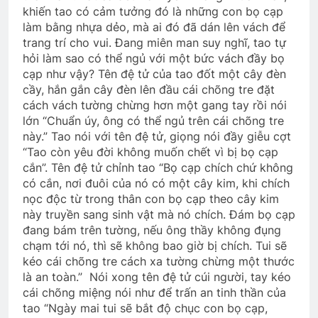
khiến tao có cảm tưởng đó là những con bọ cạp
làm bằng nhựa dẻo, mà ai đó đã dán lên vách để
trang trí cho vui. Đang miên man suy nghĩ, tao tự
hỏi làm sao có thể ngủ với một bức vách đầy bọ
cạp như vậy? Tên đệ tử của tao đốt một cây đèn
cầy, hắn gắn cây đèn lên đầu cái chõng tre đặt
cách vách tường chừng hơn một gang tay rồi nói
lớn “Chuẩn úy, ông có thể ngủ trên cái chõng tre
này.” Tao nói với tên đệ tử, giọng nói đầy giễu cợt
“Tao còn yêu đời không muốn chết vì bị bọ cạp
cắn”. Tên đệ tử chỉnh tao “Bọ cạp chích chứ không
có cắn, nơi đuôi của nó có một cây kim, khi chích
nọc độc từ trong thân con bọ cạp theo cây kim
này truyền sang sinh vật mà nó chích. Đám bọ cạp
đang bám trên tường, nếu ông thầy không đụng
chạm tới nó, thì sẽ không bao giờ bị chích. Tui sẽ
kéo cái chõng tre cách xa tường chừng một thước
là an toàn.” Nói xong tên đệ tử cúi người, tay kéo
cái chõng miệng nói như để trấn an tinh thần của
tao “Ngày mai tui sẽ bắt độ chục con bọ cạp,