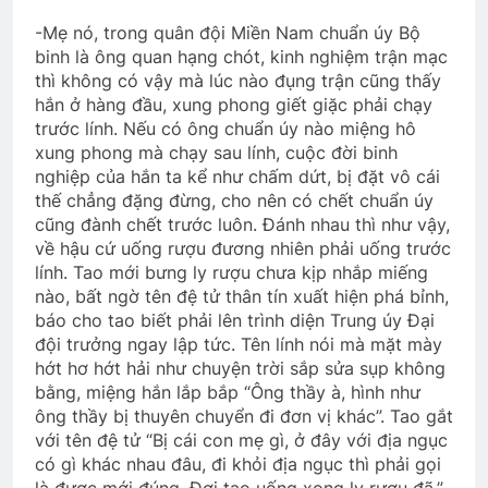
-Mẹ nó, trong quân đội Miền Nam chuẩn úy Bộ
binh là ông quan hạng chót, kinh nghiệm trận mạc
Thăm QP Nguyễn Văn Thuận K19/1
thì không có vậy mà lúc nào đụng trận cũng thấy
2 Years Ago
hắn ở hàng đầu, xung phong giết giặc phải chạy
trước lính. Nếu có ông chuẩn úy nào miệng hô
xung phong mà chạy sau lính, cuộc đời binh
nghiệp của hắn ta kể như chấm dứt, bị đặt vô cái
Đêm buồn phố thị
Cánh Thiệp Đầu Xuân
thế chẳng đặng đừng, cho nên có chết chuẩn úy
2 Years Ago
2 Years Ago
cũng đành chết trước luôn. Đánh nhau thì như vậy,
về hậu cứ uống rượu đương nhiên phải uống trước
lính. Tao mới bưng ly rượu chưa kịp nhắp miếng
MÃI MÃI TẠ ƠN (M.S. Lowndes)
nào, bất ngờ tên đệ tử thân tín xuất hiện phá bỉnh,
3 Years Ago
báo cho tao biết phải lên trình diện Trung úy Đại
đội trưởng ngay lập tức. Tên lính nói mà mặt mày
hớt hơ hớt hải như chuyện trời sắp sửa sụp không
HOA ĐÀO CHÙA ĐẠI LÂM (Bạch Cư Dị)
bằng, miệng hắn lắp bắp “Ông thầy à, hình như
ông thầy bị thuyên chuyển đi đơn vị khác”. Tao gắt
3 Years Ago
với tên đệ tử “Bị cái con mẹ gì, ở đây với địa ngục
có gì khác nhau đâu, đi khỏi địa ngục thì phải gọi
là được mới đúng. Đợi tao uống xong ly rượu đã.”