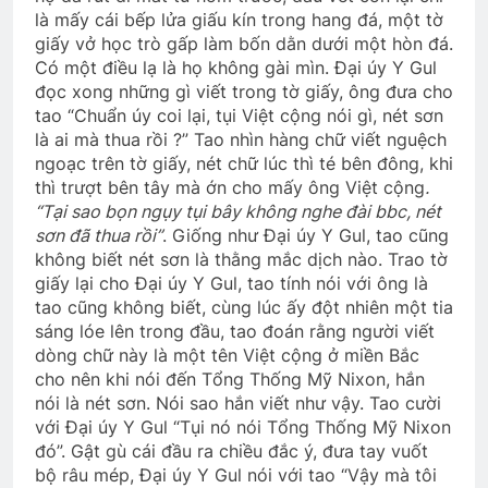
là mấy cái bếp lửa giấu kín trong hang đá, một tờ
giấy vở học trò gấp làm bốn dằn dưới một hòn đá.
Có một điều lạ là họ không gài mìn. Đại úy Y Gul
đọc xong những gì viết trong tờ giấy, ông đưa cho
tao “Chuẩn úy coi lại, tụi Việt cộng nói gì, nét sơn
là ai mà thua rồi ?” Tao nhìn hàng chữ viết nguệch
ngoạc trên tờ giấy, nét chữ lúc thì té bên đông, khi
thì trượt bên tây mà ớn cho mấy ông Việt cộng
.
“Tại sao bọn ngụy tụi bây không nghe đài bbc, nét
sơn đã thua rồi”
. Giống như Đại úy Y Gul, tao cũng
không biết nét sơn là thằng mắc dịch nào. Trao tờ
giấy lại cho Đại úy Y Gul, tao tính nói với ông là
tao cũng không biết, cùng lúc ấy đột nhiên một tia
sáng lóe lên trong đầu, tao đoán rằng người viết
dòng chữ này là một tên Việt cộng ở miền Bắc
cho nên khi nói đến Tổng Thống Mỹ Nixon, hắn
nói là nét sơn. Nói sao hắn viết như vậy. Tao cười
với Đại úy Y Gul “Tụi nó nói Tổng Thống Mỹ Nixon
đó”. Gật gù cái đầu ra chiều đắc ý, đưa tay vuốt
bộ râu mép, Đại úy Y Gul nói với tao “Vậy mà tôi