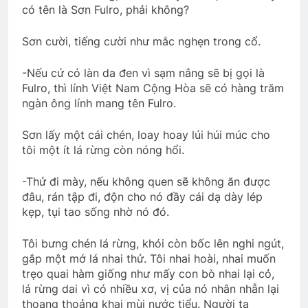
có tên là Sơn Fulro, phải không?
Đoàn PNLV thăm viếng quý NT Bắc Cali
2 Years Ago
Sơn cười, tiếng cười như mắc nghẹn trong cổ.
-Nếu cứ có làn da đen vì sạm nắng sẽ bị gọi là
Vĩnh Long 1965
Fulro, thì lính Việt Nam Cộng Hòa sẽ có hàng trăm
2 Years Ago
ngàn ông lính mang tên Fulro.
Sơn lấy một cái chén, loay hoay lúi húi múc cho
Hội VB.Oregon Thăm Viếng CSVSQ Cao
tôi một ít lá rừng còn nóng hổi.
Văn Lợi K21
2 Years Ago
-Thử đi mày, nếu không quen sẽ không ăn được
đâu, rán tập đi, độn cho nó đầy cái dạ dày lép
kẹp, tụi tao sống nhờ nó đó.
CSVSQ Lê Văn Lệ K22
2 Years Ago
Tôi bưng chén lá rừng, khói còn bốc lên nghi ngút,
gắp một mớ lá nhai thử. Tôi nhai hoài, nhai muốn
trẹo quai hàm giống như mấy con bò nhai lại cỏ,
lá rừng dai vì có nhiều xơ, vị của nó nhân nhẫn lại
CTBCTY Tập IV chương 42
thoang thoảng khai mùi nước tiểu. Người ta
3 Years Ago