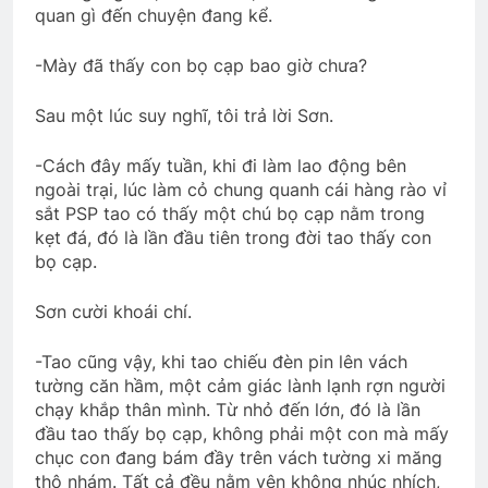
quan gì đến chuyện đang kể.
-Mày đã thấy con bọ cạp bao giờ chưa?
Sau một lúc suy nghĩ, tôi trả lời Sơn.
-Cách đây mấy tuần, khi đi làm lao động bên
ngoài trại, lúc làm cỏ chung quanh cái hàng rào vỉ
sắt PSP tao có thấy một chú bọ cạp nằm trong
kẹt đá, đó là lần đầu tiên trong đời tao thấy con
bọ cạp.
Sơn cười khoái chí.
-Tao cũng vậy, khi tao chiếu đèn pin lên vách
tường căn hầm, một cảm giác lành lạnh rợn người
chạy khắp thân mình. Từ nhỏ đến lớn, đó là lần
đầu tao thấy bọ cạp, không phải một con mà mấy
chục con đang bám đầy trên vách tường xi măng
thô nhám. Tất cả đều nằm yên không nhúc nhích,