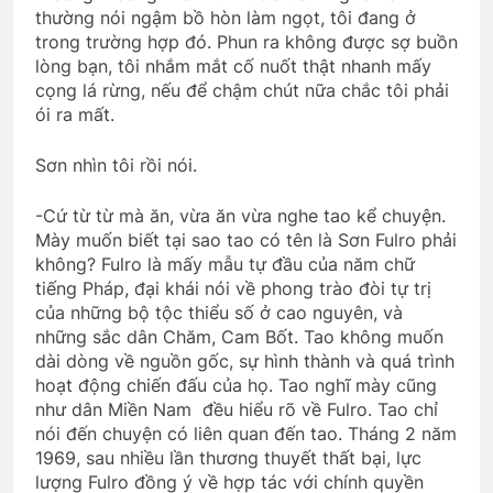
thường nói ngậm bồ hòn làm ngọt, tôi đang ở
trong trường hợp đó. Phun ra không được sợ buồn
lòng bạn, tôi nhắm mắt cố nuốt thật nhanh mấy
Bến Xuân Xanh
cọng lá rừng, nếu để chậm chút nữa chắc tôi phải
2 Years Ago
ói ra mất.
Sơn nhìn tôi rồi nói.
BÀI CA “TRANH LUẬN CHỮ NGHĨA” (Lỗ
Tấn)
-Cứ từ từ mà ăn, vừa ăn vừa nghe tao kể chuyện.
3 Years Ago
Mày muốn biết tại sao tao có tên là Sơn Fulro phải
không? Fulro là mấy mẫu tự đầu của năm chữ
tiếng Pháp, đại khái nói về phong trào đòi tự trị
của những bộ tộc thiểu số ở cao nguyên, và
Quân Kỳ – Quân Phục
những sắc dân Chăm, Cam Bốt. Tao không muốn
2 Years Ago
dài dòng về nguồn gốc, sự hình thành và quá trình
hoạt động chiến đấu của họ. Tao nghĩ mày cũng
như dân Miền Nam đều hiểu rõ về Fulro. Tao chỉ
Cuộc chiến không muốn thắng
nói đến chuyện có liên quan đến tao. Tháng 2 năm
2 Years Ago
1969, sau nhiều lần thương thuyết thất bại, lực
lượng Fulro đồng ý về hợp tác với chính quyền