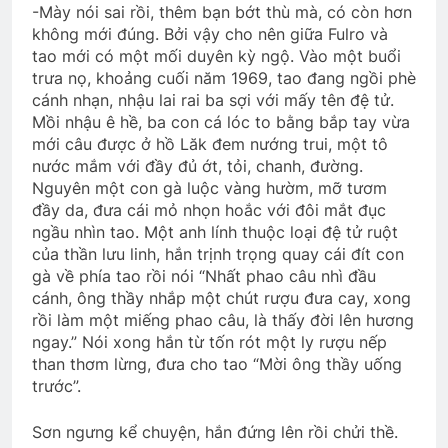
CSVSQ Vũ Vĩnh Thụy K17
-Mày nói sai rồi, thêm bạn bớt thù mà, có còn hơn
không mới đúng. Bởi vậy cho nên giữa Fulro và
2 Years Ago
tao mới có một mối duyên kỳ ngộ. Vào một buổi
trưa nọ, khoảng cuối năm 1969, tao đang ngồi phè
cánh nhạn, nhậu lai rai ba sợi với mấy tên đệ tử.
HVB Bắc Cali: Thư Mời họp khoáng đại
Mồi nhậu ê hề, ba con cá lóc to bằng bắp tay vừa
2 Years Ago
mới câu được ở hồ Lăk đem nướng trui, một tô
nước mắm với đầy đủ ớt, tỏi, chanh, đường.
Nguyên một con gà luộc vàng hườm, mỡ tươm
Trận đánh mấu chốt
đầy da, đưa cái mỏ nhọn hoắc với đôi mắt đục
2 Years Ago
ngầu nhìn tao. Một anh lính thuộc loại đệ tử ruột
của thần lưu linh, hắn trịnh trọng quay cái đít con
gà về phía tao rồi nói “Nhất phao câu nhì đầu
cánh, ông thầy nhắp một chút rượu đưa cay, xong
Lễ Phủ Cờ Tr Tướng Nguyễn Vĩnh Nghi
rồi làm một miếng phao câu, là thấy đời lên hương
K5
ngay.” Nói xong hắn từ tốn rót một ly rượu nếp
2 Years Ago
than thơm lừng, đưa cho tao “Mời ông thầy uống
trước”.
Thăm QP Lâm Quy Tiên K12
Sơn ngưng kể chuyện, hắn đứng lên rồi chửi thề.
2 Years Ago