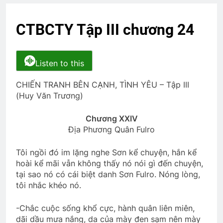
3 Months Ago
3 Years Ago
CTBCTY Tập III chương 24
TẾT, LẠI NHỚ ĐÀ LẠT
3 Years Ago
Listen to this
CHIẾN TRANH BÊN CẠNH, TÌNH YÊU – Tập III
MÃI MÃI (Forever)
Nhớ Thông đầu núi
(Huy Văn Trương)
3 Years Ago
3 Years Ago
Chương XXIV
Địa Phương Quân Fulro
Mùa Xuân Tình Yêu
2 Years Ago
Tôi ngồi đó im lặng nghe Sơn kể chuyện, hắn kể
hoài kể mãi vẫn không thấy nó nói gì đến chuyện,
tại sao nó có cái biệt danh Sơn Fulro. Nóng lòng,
Em vẫn là mùa Xuân
tôi nhắc khéo nó.
2 Years Ago
-Chắc cuộc sống khổ cực, hành quân liên miên,
dãi dầu mưa nắng, da của mày đen sạm nên mày