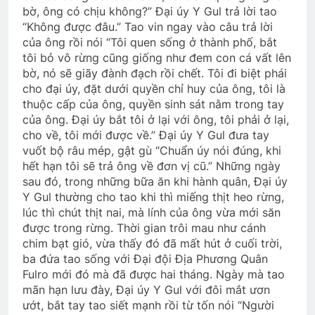
bờ, ông có chịu không?” Đại úy Y Gul trả lời tao
“Không được đâu.” Tao vin ngay vào câu trả lời
của ông rồi nói “Tôi quen sống ở thành phố, bắt
tôi bỏ vô rừng cũng giống như đem con cá vất lên
bờ, nó sẽ giãy đành đạch rồi chết. Tôi đi biệt phái
cho đại úy, đặt dưới quyền chỉ huy của ông, tôi là
thuộc cấp của ông, quyền sinh sát nằm trong tay
của ông. Đại úy bắt tôi ở lại với ông, tôi phải ở lại,
cho về, tôi mới được về.” Đại úy Y Gul đưa tay
vuốt bộ râu mép, gật gù “Chuẩn úy nói đúng, khi
hết hạn tôi sẽ trả ông về đơn vị cũ.” Những ngày
sau đó, trong những bữa ăn khi hành quân, Đại úy
Y Gul thường cho tao khi thì miếng thịt heo rừng,
lúc thì chút thịt nai, mà lính của ông vừa mới săn
được trong rừng. Thời gian trôi mau như cánh
chim bạt gió, vừa thấy đó đã mất hút ở cuối trời,
ba đứa tao sống với Đại đội Địa Phương Quân
Fulro mới đó mà đã được hai tháng. Ngày mà tao
mãn hạn lưu đày, Đại úy Y Gul với đôi mắt ươn
ướt, bắt tay tao siết mạnh rồi từ tốn nói “Người