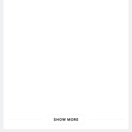
ĐẠI HỘI 2026
TỔNG HỘI
Biên bản tổng kết Đại Hội 2026
SHOW MORE
ĐẠI HỘI 2024
Nội Quy 2024