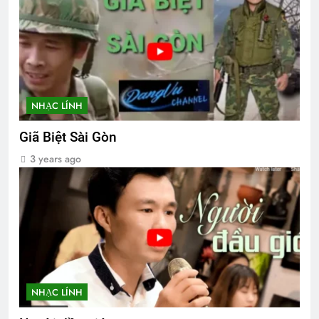
NHẠC LÍNH
Giã Biệt Sài Gòn
3 years ago
NHẠC LÍNH