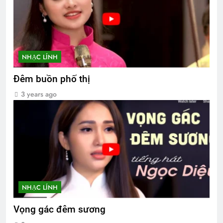
NHẠC LÍNH
Đêm buồn phố thị
3 years ago
NHẠC LÍNH
Vọng gác đêm sương