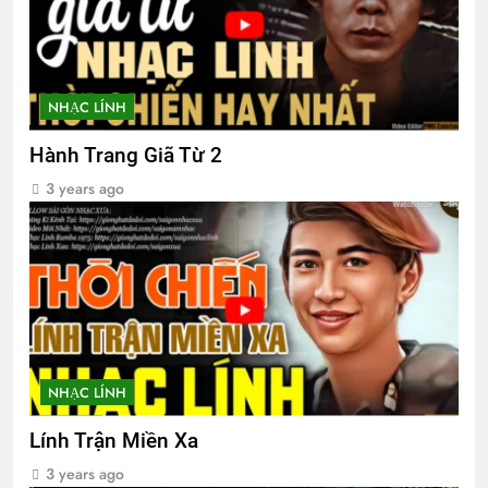
NHẠC LÍNH
Hành Trang Giã Từ 2
3 years ago
NHẠC LÍNH
Lính Trận Miền Xa
3 years ago