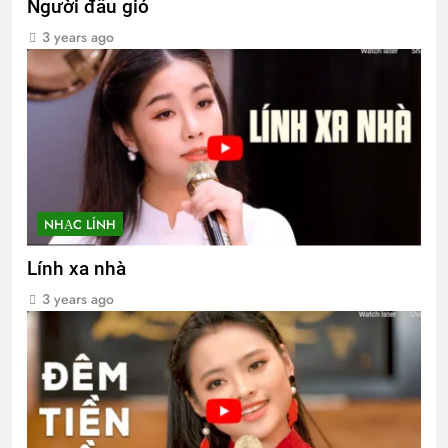
Người đầu gió
3 years ago
NHẠC LÍNH
Lính xa nhà
3 years ago