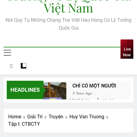
Việt Nam
Nơi Quy Tụ Những Chàng Trai Việt Hào Hùng Có Lý Tưởng
Quốc Gia
Live
Now
CHỈ CÓ MỘT NGƯỜI
HEADLINES
3 Years Ago
CSVSQ Nguyễn Hoài
Cát K17
3 Years Ago
Home
Giải Trí
Truyện
Huy Van Truong
Thăm CSVSQ Nguyễn Đạt Thịnh
Tập I: CTBCTY
K6
2 Years Ago