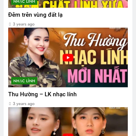
NHẠC LÍNH
Đêm trên vùng đất lạ
3 years ago
NHẠC LÍNH
Thu Hường – LK nhạc lính
3 years ago