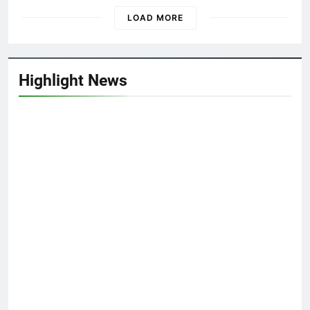
Văn Thư 003/TH nhiệm
TẬP I: CTBCTY
LOAD MORE
kỳ 2024-2026
TRUYỆN
2 Years Ago
Ủy viên Xã Hội chúc Giáng
Sinh & năm mới
Highlight News
3 Years Ago