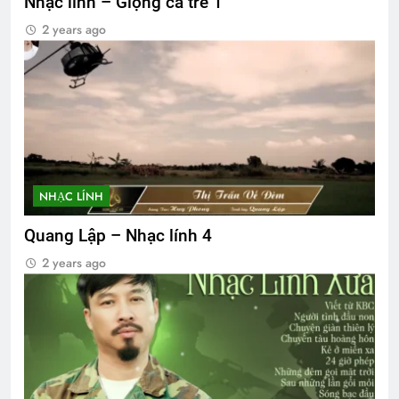
Nhạc lính – Giọng ca trẻ 1
2 years ago
NHẠC LÍNH
Quang Lập – Nhạc lính 4
2 years ago