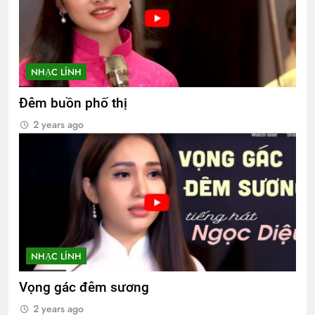
NHẠC LÍNH
Đêm buồn phố thị
2 years ago
NHẠC LÍNH
Vọng gác đêm sương
2 years ago