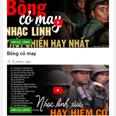
Ý NGHĨ ĐÊM TRĂNG (Lý Bạch)
3 Years Ago
Thăm QP Dư Ngọc Thanh K14/1
NHẠC LÍNH
2 Years Ago
Bông cỏ may
Thăm CSVSQ Nguyễn Công Hiệp K5
2 years ago
2 Years Ago
QUÊ HƯƠNG
TIẾC THƯƠNG
3 Years Ago
3 Years Ago
NHẠC LÍNH
Thăm QP Phan Trọng Chinh K5/1