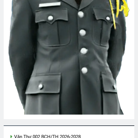
EM ĐÃ ĐẾN
3 Years Ago
CTBCTY Tập IV chương 42
3 Years Ago
Cựu CVSQ Bùi Dzinh K3
3 Years Ago
Thăm CSVSQ TRƯƠNG VĂN VÂN K20
2 Years Ago
NỖI ĐAU CON TIM TAN VỠ (Erika Jong)
Văn Thư 002 BCH/TH 2026-2028