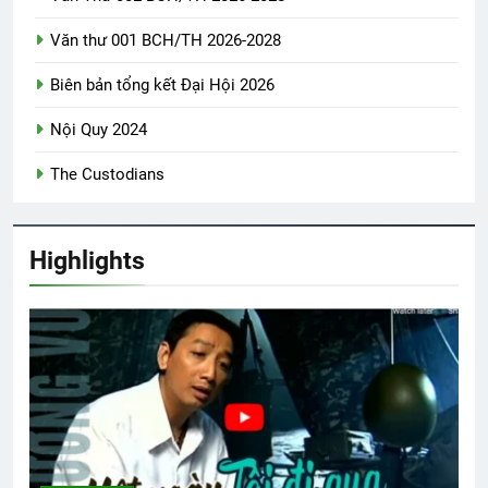
3 Years Ago
Văn thư 001 BCH/TH 2026-2028
Biên bản tổng kết Đại Hội 2026
LÁ THƯ KHÓ HIỂU (Rabindranath
Tagore)
Nội Quy 2024
3 Years Ago
The Custodians
NT Lê Minh Khải K14
2 Years Ago
Highlights
NƯỚC MẮT VÀ NỤ CƯỜI (Kahlil Gibran)
3 Years Ago
AI NHỚ HƠN AI
ƯỚC CÓ BỜ VAI ẤY
2 Years Ago
3 Years Ago