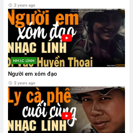
2 years ago
NHẠC LÍNH
Người em xóm đạo
2 years ago