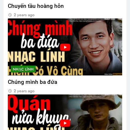
2 Years Ago
Chuyến tầu hoàng hôn
2 years ago
CSVSQ Phan Thanh Miên K20
2 Years Ago
Mùa xuân đầu tiên
2 Years Ago
NHẠC LÍNH
MƯA XUÂN (Spring Rain)
Chúng mình ba đứa
3 Years Ago
2 years ago
CŨNG BỞI EM MẶC CHIẾC ÁO BÀ BA
3 Years Ago