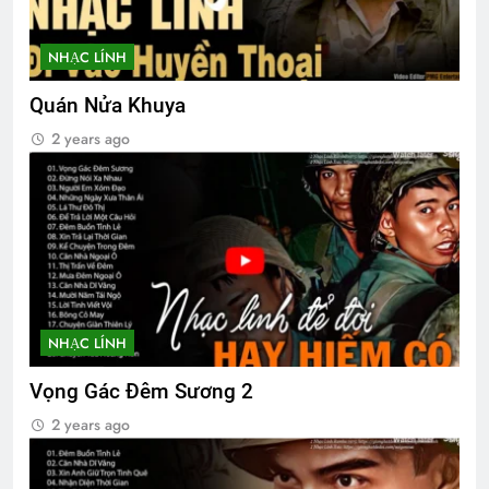
Văn thư số 009/BCH/TH/2024-2026
1 Year Ago
NHẠC LÍNH
Quán Nửa Khuya
GIỮ LẤY NỤ CƯỜI
2 years ago
3 Years Ago
Quang Lập – Album nhạc lính
2 Years Ago
How to copy an image on internet?
NHẠC LÍNH
2 Years Ago
Vọng Gác Đêm Sương 2
2 years ago
Liên Đoàn 81 Biệt Cách Nhảy Dù
2 Years Ago