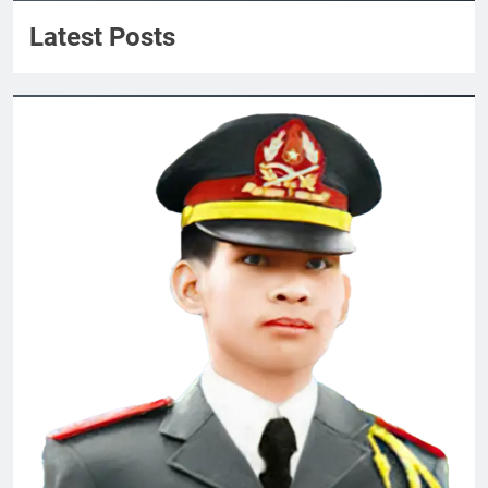
Anthony Ha
CTBCTY Tập IV chương 38
Latest Posts
3 Years Ago
CÓ MỘT TÌNH YÊU ĐẸP NHƯ SON
3 Years Ago
Mùa Hè Đỏ Lửa
2 Years Ago
Tướng Nguyễn Vĩnh Nghi K5 Flipbook
1 Year Ago
Bông cỏ may
Kẻ ở miền xa
2 Years Ago
2 Years Ago