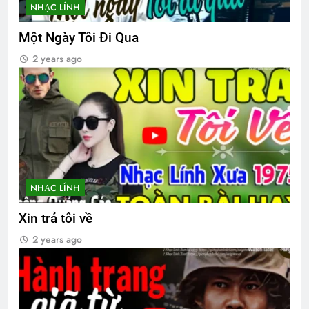
NHẠC LÍNH
English For Today book 2
Một Ngày Tôi Đi Qua
1 Year Ago
2 years ago
CTBCTY – Tập I – Chương 11
3 Years Ago
English For Today book 6
1 Year Ago
NHẠC LÍNH
Xin trả tôi về
MÙA XUÂN ĐANG VỀ
2 years ago
3 Years Ago
TRÁI TIM HÀNH KHẤT (Rabindranath