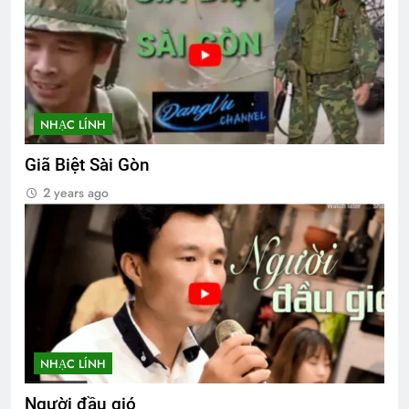
NHẠC LÍNH
Giã Biệt Sài Gòn
2 years ago
NHẠC LÍNH
Người đầu gió