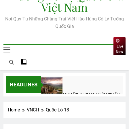
Việt Nam
Nơi Quy Tụ Những Chàng Trai Việt Hào Hùng Có Lý Tưởng
Quốc Gia
Live
Now
HEADLINES
CON ĐƯỜNG MẮT KHÔNG NHÌN THẤY
(Rabindranath Tagore)
3 Years Ago
Home
VNCH
Quốc Lộ 13
LÁ THƯ ĐÃ HIỂU (Rabindranath