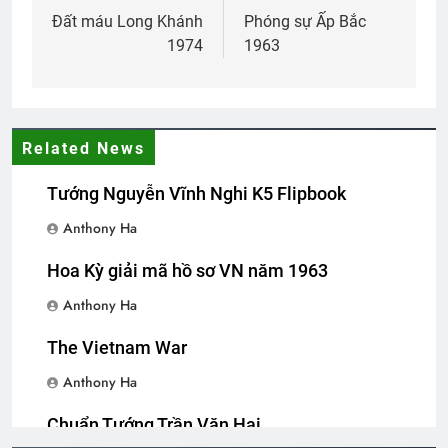
3 Years Ago
navigation
Đất máu Long Khánh
Phóng sự Ấp Bắc
1974
1963
Các CHT Trường VBQGVN
3 Years Ago
Related News
Thăm NT Mai Vĩnh Phú K22
Tướng Nguyễn Vĩnh Nghi K5 Flipbook
2 Years Ago
Anthony Ha
Sống trong hào khí
Hoa Kỳ giải mã hồ sơ VN năm 1963
3 Years Ago
Anthony Ha
The Vietnam War
Sống cuộc đời ý nghĩa
Anthony Ha
3 Years Ago
Chuẩn Tướng Trần Văn Hai