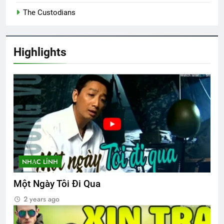
2 Years Ago
2 Years Ago
The Custodians
HƯƠNG XƯA
Hình ảnh ĐHĐKVBTC 2024
Highlights
2 Years Ago
2 Years Ago
Nhạc lính trước 1975
2 Years Ago
HẠNH PHÚC ĐƠN SƠ
Lược ghi các khóa
3 Years Ago
3 Years Ago
NHẠC LÍNH
Một Ngày Tôi Đi Qua
CTBCTY Tập IV chương 44
2 years ago
3 Years Ago