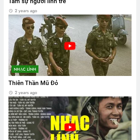
Tâm sự người lính trẻ
2 years ago
NHẠC LÍNH
Thiên Thần Mũ Đỏ
2 years ago