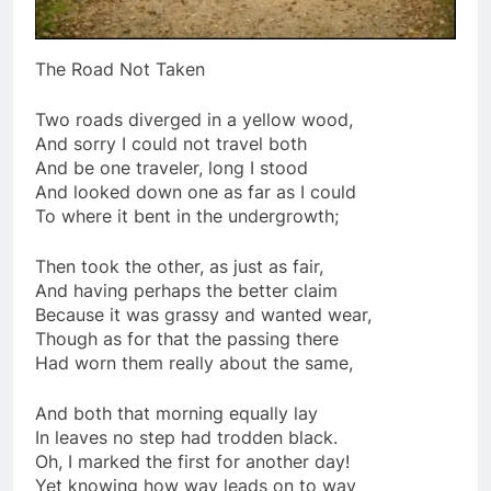
MỐI TÌNH ĐẦU VĨNH ĐIỆN
3 Years Ago
The Road Not Taken
Two roads diverged in a yellow wood,
Đưa Tiễn CSVSQ Võ Thiện Trung K24
And sorry I could not travel both
2 Years Ago
And be one traveler, long I stood
And looked down one as far as I could
To where it bent in the undergrowth;
Ban Trị Sự Đa Hiệu nhiệm kỳ 2022-
2024
Then took the other, as just as fair,
2 Years Ago
And having perhaps the better claim
Because it was grassy and wanted wear,
Though as for that the passing there
Had worn them really about the same,
Phân Ưu CSVSQ Nguyễn Vĩnh Nghi K5
2 Years Ago
And both that morning equally lay
In leaves no step had trodden black.
Oh, I marked the first for another day!
Ngủ Đi Em!
Yet knowing how way leads on to way