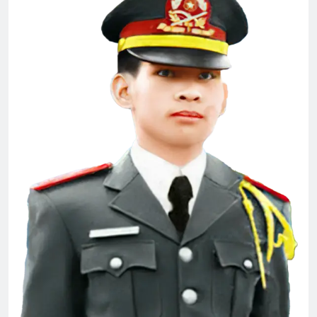
2 Years Ago
CSVSQ Trần Duy Xinh K10
2 Years Ago
Xuân Đất Khách
Sống ở đời
2 Years Ago
3 Years Ago
Phân Ưu CSVSQ Nguyễn Lạn K20
2 Years Ago
Tiểu Đoàn 2 TQLC VNCH
2 Years Ago