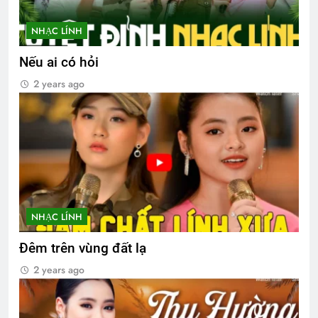
NHẠC LÍNH
Nếu ai có hỏi
2 years ago
NHẠC LÍNH
Đêm trên vùng đất lạ
2 years ago