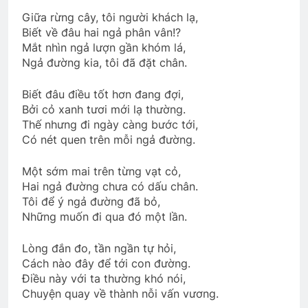
Giữa rừng cây, tôi người khách lạ,
Biết về đâu hai ngả phân vân!?
Vẫy tay ngậm ngùi
Mắt nhìn ngả lượn gần khóm lá,
2 Years Ago
Ngả đường kia, tôi đã đặt chân.
Biết đâu điều tốt hơn đang đợi,
LỜI CHIA TAY (Apollinaire)
Bởi cỏ xanh tươi mới lạ thường.
3 Years Ago
Thế nhưng đi ngày càng bước tới,
Có nét quen trên mỗi ngả đường.
Đồn Vắng Chiều Xuân
Quán Nửa Khuya
Một sớm mai trên từng vạt cỏ,
2 Years Ago
2 Years Ago
Hai ngả đường chưa có dấu chân.
Tôi để ý ngả đường đã bỏ,
Những muốn đi qua đó một lần.
Nam Việt Nam 1967
Lòng đắn đo, tần ngần tự hỏi,
2 Years Ago
Cách nào đây để tới con đường.
Điều này với ta thường khó nói,
Chuyện quay về thành nỗi vấn vương.
Bản thảo TVBQGVN theo dòng lịch sử