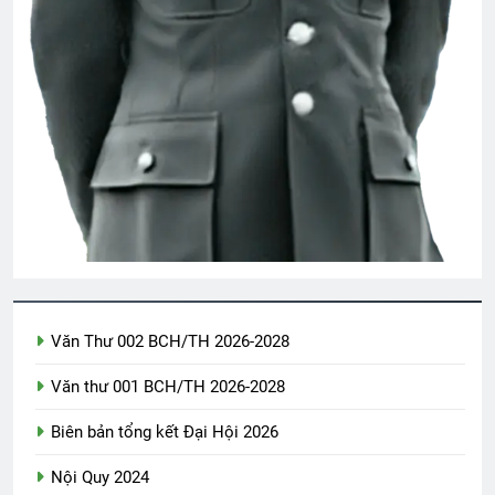
Văn Thư 002 BCH/TH 2026-2028
2 Weeks Ago
Sống cuộc đời ý nghĩa
3 Years Ago
Quảng Ngãi 1972-1973
2 Years Ago
Văn Thư 002 BCH/TH 2026-2028
CON DÊ CỦA ÔNG SEGUIN (Alphonse
Daudet)
Văn thư 001 BCH/TH 2026-2028
2 Years Ago
Biên bản tổng kết Đại Hội 2026
Nội Quy 2024
Nhớ ĐỒI BẮC
Đặc Khu Rừng Sát VNCH