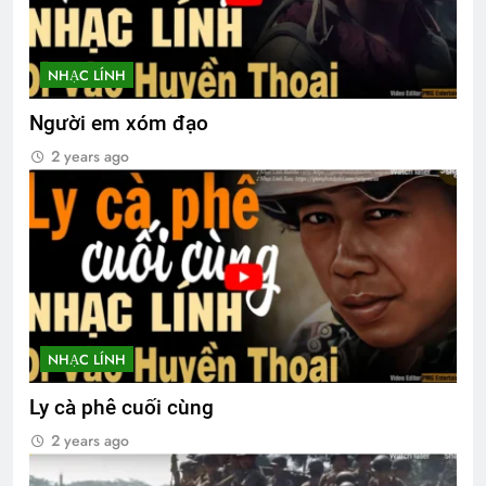
NHẠC LÍNH
Người em xóm đạo
2 years ago
NHẠC LÍNH
Ly cà phê cuối cùng
2 years ago