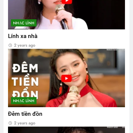
NHẠC LÍNH
Lính xa nhà
2 years ago
NHẠC LÍNH
Đêm tiền đồn
2 years ago