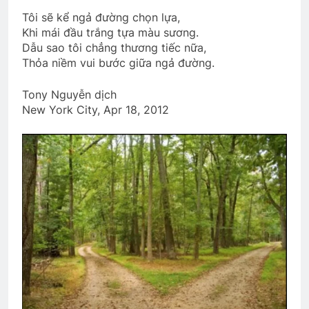
6 Months Ago
Tôi sẽ kể ngả đường chọn lựa,
Khi mái đầu trắng tựa màu sương.
Dẫu sao tôi chẳng thương tiếc nữa,
HOA DÂM BỤT TRẮNG
QUÊ HƯƠNG
Thỏa niềm vui bước giữa ngả đường.
3 Years Ago
2 Years Ago
Tony Nguyễn dịch
New York City, Apr 18, 2012
CHỊ CHẾT (Emily Dickinson)
3 Years Ago
CSVSQ Trương Quang Tùng K25
2 Years Ago
NỤ HÔN ĐẦU
BỤI HOA VÀNG
3 Years Ago
3 Years Ago