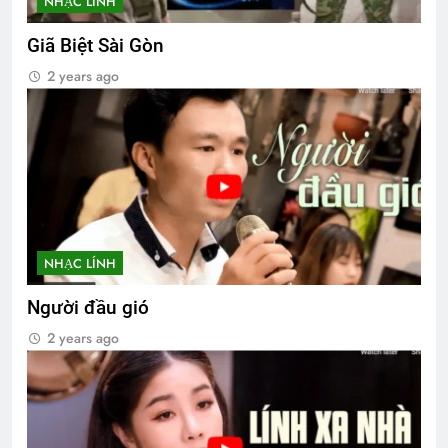
NHẠC LÍNH
Giã Biệt Sài Gòn
2 years ago
NHẠC LÍNH
Người đầu gió
2 years ago