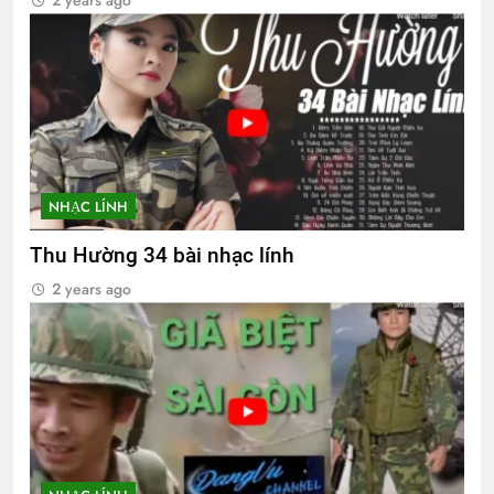
2 years ago
NHẠC LÍNH
Thu Hường 34 bài nhạc lính
2 years ago