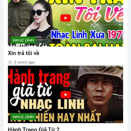
Tinh Hoa Tư Tưởng
3 Years Ago
NHẠC LÍNH
Xin trả tôi về
2 years ago
NHẠC LÍNH
Hành Trang Giã Từ 2