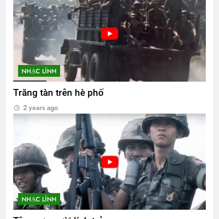
NHẠC LÍNH
Trăng tàn trên hè phố
2 years ago
NHẠC LÍNH