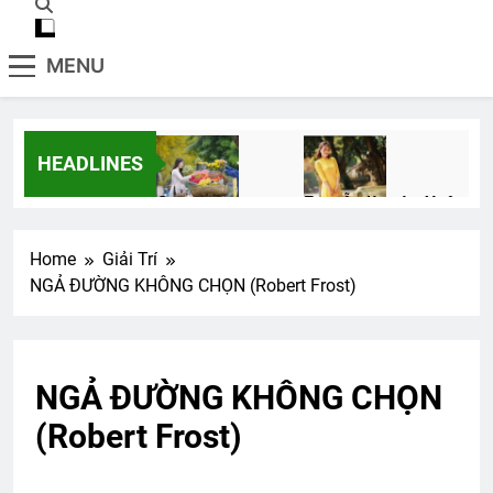
MENU
HEADLINES
Creat new account
Em vẫn là mùa Xuân
2 Years Ago
2 Years Ago
Home
Giải Trí
NGẢ ĐƯỜNG KHÔNG CHỌN (Robert Frost)
CÂY SÁO MÙA THU (Rabindranath
Tagore)
3 Years Ago
NGẢ ĐƯỜNG KHÔNG CHỌN
(Robert Frost)
CTBCTY Tập II chương 19
3 Years Ago