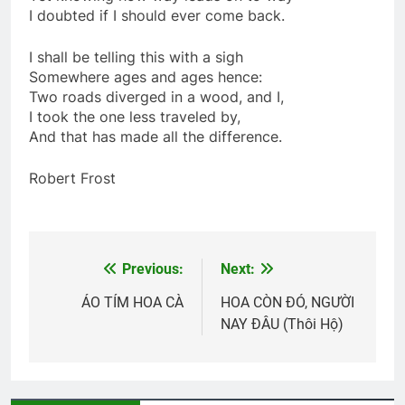
2 Years Ago
I doubted if I should ever come back.
I shall be telling this with a sigh
Thăm NT Tạ Trần Quân K17 và phu
Somewhere ages and ages hence:
nhân
Two roads diverged in a wood, and I,
2 Years Ago
I took the one less traveled by,
And that has made all the difference.
Tướng Ngô Quang Trưởng
EM ĐÃ ĐẾN
Robert Frost
2 Years Ago
3 Years Ago
YÊU EM …
Vọng gác đêm sương
Previous:
Next:
Post
3 Years Ago
2 Years Ago
navigation
ÁO TÍM HOA CÀ
HOA CÒN ĐÓ, NGƯỜI
NAY ĐÂU (Thôi Hộ)
Nỗi niềm cùng em
3 Years Ago