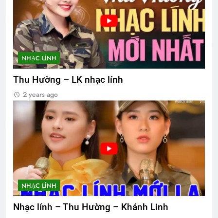
NHẠC LÍNH
Thu Hường – LK nhạc lính
2 years ago
NHẠC LÍNH
Nhạc lính – Thu Hường – Khánh Linh