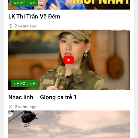
NHẠC LÍNH
LK Thị Trấn Về Đêm
2 years ago
NHẠC LÍNH
Nhạc lính – Giọng ca trẻ 1
2 years ago