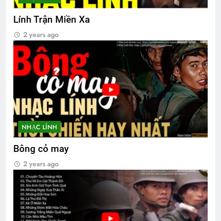
English For Today book 4
Lính Trận Miền Xa
1 Year Ago
2 years ago
MỘT NỤ HỒNG (Unknown)
3 Years Ago
TVBQGVN video collections
3 Years Ago
NHẠC LÍNH
Bông cỏ may
CSVSQ Lại Đình Đán K18
2 years ago
3 Years Ago
CSVSQ Cao Văn Tài K25
3 Years Ago