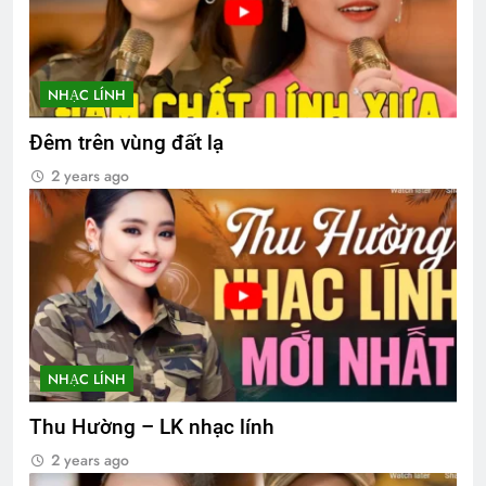
NHẠC LÍNH
Đêm trên vùng đất lạ
2 years ago
NHẠC LÍNH
Thu Hường – LK nhạc lính
2 years ago