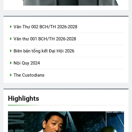
Ly rượu mừng
2 Years Ago
Văn Thư 002 BCH/TH 2026-2028
TIN VÀO MÙA XUÂN (Thiền Sư Mãn
Văn thư 001 BCH/TH 2026-2028
Giác)
Biên bản tổng kết Đại Hội 2026
3 Years Ago
Nội Quy 2024
MÙA XUÂN (William Blake)
The Custodians
3 Years Ago
Highlights
CSVSQ Nguyễn Hữu Cước K21
1 Year Ago
CTBCTY Tập II chương 14