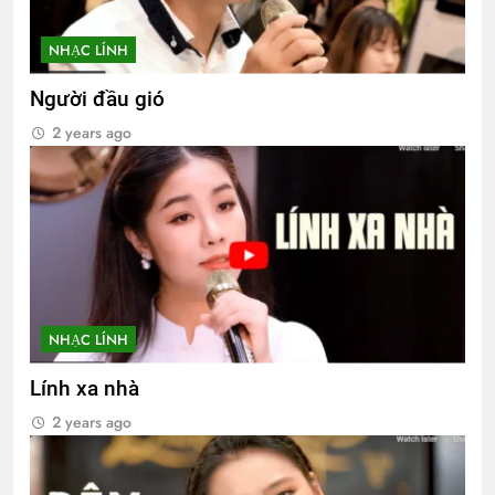
NHẠC LÍNH
Người đầu gió
2 years ago
NHẠC LÍNH
Lính xa nhà
2 years ago