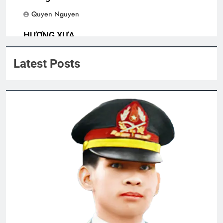
CSVSQ Võ Trâm K23
Quyen Nguyen
3 Years Ago
HƯƠNG XƯA
Quyen Nguyen
MỘT NGÀY MÙA XUÂN (Rabindranath
Latest Posts
Tagore)
3 Years Ago
NƠI TÂM TRÍ KHÔNG CÓ NỖI SỢ
(Rabindranath Tagore)
3 Years Ago
Đất máu Long Khánh 1974
2 Years Ago
Thăm CSVSQ Nguyễn Công Hiệp K5