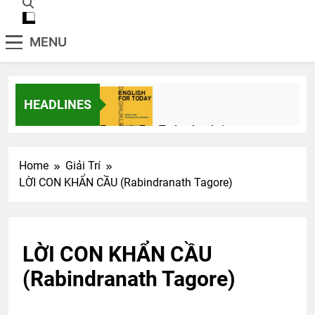
MENU
HEADLINES
English For Today book 1
1 Year Ago
Home
Giải Trí
LỜI CON KHẨN CẦU (Rabindranath Tagore)
CTBCTY Tập II chương 21
3 Years Ago
LỜI CON KHẨN CẦU
Liên Đoàn 2 BĐQ VNCH
(Rabindranath Tagore)
2 Years Ago