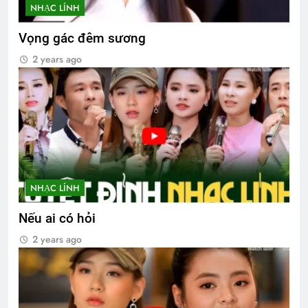
NHẠC LÍNH
Vọng gác đêm sương
2 years ago
NHẠC LÍNH
Nếu ai có hỏi
2 years ago