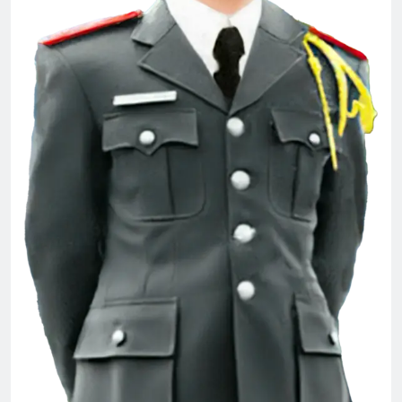
2 Years Ago
PHONG THƯ ĐỦ Ý (Lưu Hiểu Ba)
3 Years Ago
CTBCTY – Tập I – Chương 6
3 Years Ago
Huy hiệu và phù hiệu animation
3 Months Ago
CTBCTY – Tập I – Chương 8
3 Years Ago