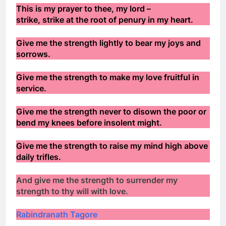
This is my prayer to thee, my lord –
Phân Ưu GS.VHV NGUYỄN VĂN THÙY
strike, strike at the root of penury in my heart.
2 Years Ago
Give me the strength lightly to bear my joys and
sorrows.
Lữ Đoàn 3 Nhảy Dù VNCH
2 Years Ago
Give me the strength to make my love fruitful in
service.
Give me the strength never to disown the poor or
Lễ Phủ Cờ Tr Tướng Nguyễn Vĩnh Nghi
K5
bend my knees before insolent might.
2 Years Ago
Give me the strength to raise my mind high above
daily trifles.
Mùa Xuân lá khô
Quang Lập – Nhạc lính
And give me the strength to surrender my
2 Years Ago
2 Years Ago
strength to thy will with love.
Rabindranath Tagore
YÊU KHÔNG DÁM NÓI