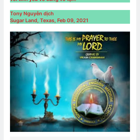
ĐỪNG TIẾC NỮA EM
Tony Nguyễn dịch
3 Years Ago
Sugar Land, Texas, Feb 09, 2021
Thiệp mời tham dự ĐH ĐKVBTC 2024
3 Years Ago
Đón Xuân
2 Years Ago
CSVSQ Hoàng Thu Phong K30
2 Years Ago
QUÀ TẶNG CỦA ANH LÍNH THỦY
3 Years Ago