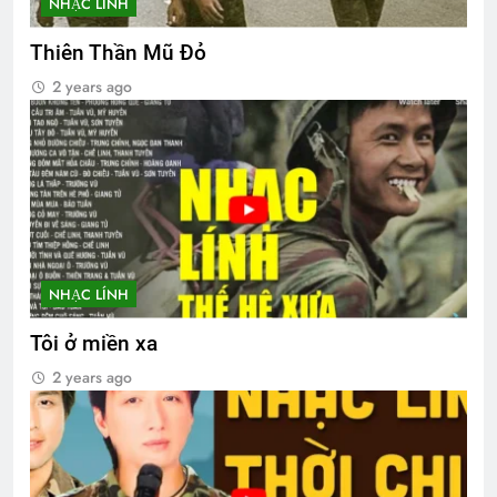
NHẠC LÍNH
Thiên Thần Mũ Đỏ
2 years ago
NHẠC LÍNH
Tôi ở miền xa
2 years ago