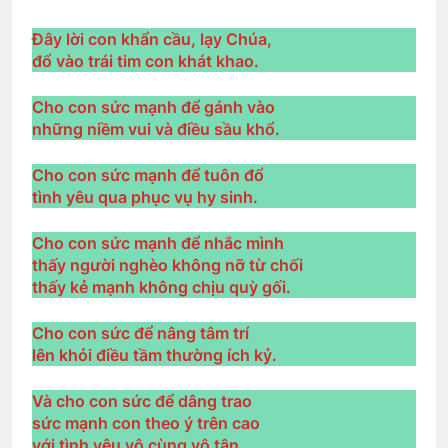
3 Years Ago
Đây lời con khẩn cầu, lạy Chúa,
đổ vào trái tim con khát khao.
Liên Đoàn 31 BDQ VNCH
Cho con sức mạnh để gánh vào
2 Years Ago
những niềm vui và điều sầu khổ.
Cho con sức mạnh để tuôn đổ
LÚC ANH LÌA BỎ (Lưu Hiểu Ba)
tình yêu qua phục vụ hy sinh.
3 Years Ago
Cho con sức mạnh để nhắc mình
thấy người nghèo không nỡ từ chối
Đưa Tiễn CSVSQ Võ Thiện Trung K24
thấy kẻ mạnh không chịu quỳ gối.
2 Years Ago
Cho con sức để nâng tâm trí
lên khỏi điều tầm thường ích kỷ.
CTBCTY Tập IV chương 37
3 Years Ago
Và cho con sức để dâng trao
sức mạnh con theo ý trên cao
với tình yêu vô cùng vô tận.