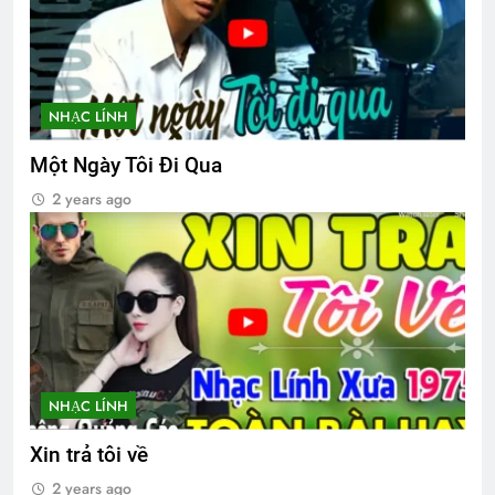
3 Years Ago
Tâm Sự Ngày Xuân
NHẠC LÍNH
2 Years Ago
Một Ngày Tôi Đi Qua
2 years ago
BÀI CA NGƯỜI TÔI TỚ (Rabindranath
Tagore)
3 Years Ago
Xuân Ca
2 Years Ago
NHẠC LÍNH
Đêm Xuân – Phạm Duy – Thái Hiền
Xin trả tôi về
2 Years Ago
2 years ago