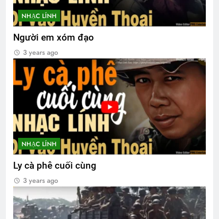
NHẠC LÍNH
Người em xóm đạo
3 years ago
NHẠC LÍNH
Ly cà phê cuối cùng
3 years ago