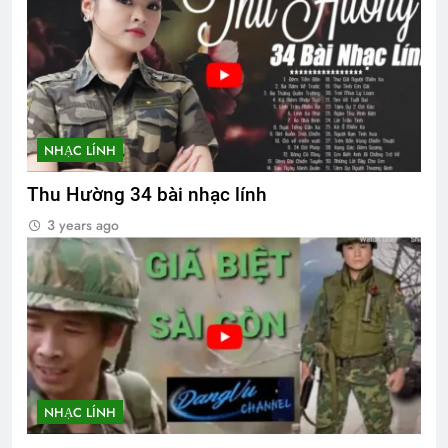
NHẠC LÍNH
Thu Hường 34 bài nhạc lính
3 years ago
NHẠC LÍNH