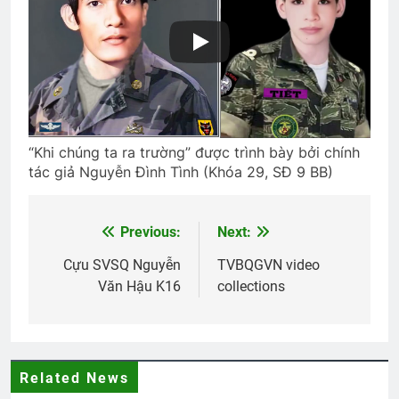
Thăm CSVSQ Trần Thụy Ly K13
2 Years Ago
HUỆ XƯA
Gái Xuân
3 Years Ago
2 Years Ago
“Khi chúng ta ra trường” được trình bày bởi chính
tác giả Nguyễn Đình Tình (Khóa 29, SĐ 9 BB)
CHUYỆN TÌNH BƯỚM TRẮNG
3 Years Ago
Previous:
Next:
Post
navigation
Cựu SVSQ Nguyễn
TVBQGVN video
Văn Hậu K16
collections
Tiểu Đoàn 36 BĐQ VNCH
2 Years Ago
Related News
VỀ ĐI, ĐỪNG CHỜ NỮA!