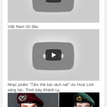
2 Years Ago
TRÁI SẦU RỤNG RƠI
Lễ mãn khóa
3 Years Ago
2 Years Ago
Việt Nam tôi đâu
Thơ Nhạc … của Đỗ Trọng Đạt K29
2 Years Ago
NƠI TÂM TRÍ KHÔNG CÓ NỖI SỢ
(Rabindranath Tagore)
3 Years Ago
Nhạc phẩm “Tấm thẻ bài rách nát” do Hoài Linh
sáng tác. Trình bày Khánh Ly.
CSVSQ Phan Văn Đồng K27
3 Years Ago