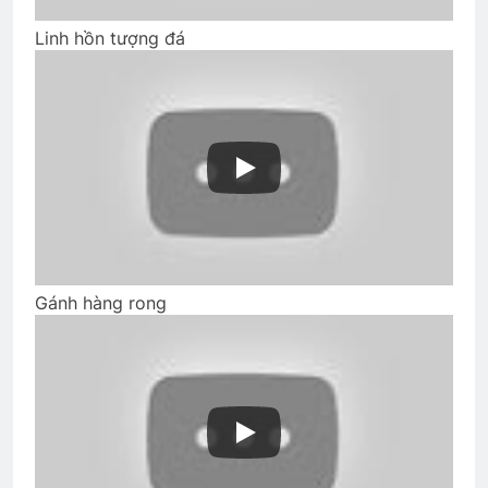
Linh hồn tượng đá
Đón Xuân
Lữ Đoàn 3 Nhảy Dù VNCH
2 Years Ago
2 Years Ago
CTBCTY Tập II Chương 17
3 Years Ago
Tình Ca Mùa Xuân
Gánh hàng rong
2 Years Ago
CSVSQ Phạm Bá Cát K13
2 Years Ago