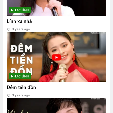
NHẠC LÍNH
Lính xa nhà
3 years ago
NHẠC LÍNH
Đêm tiền đồn
3 years ago