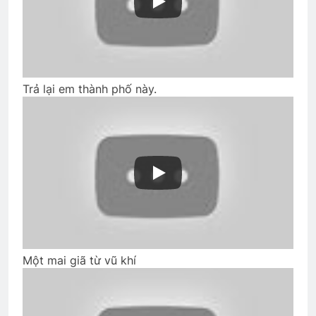
MỘT CHIẾC LÁ (Mae Stein)
3 Years Ago
Trả lại em thành phố này.
TÌNH YÊU BẤT TẬN (Rabindranath
Tagore)
3 Years Ago
Thăm CSVSQ PHẠM VĂN MAI K20
2 Years Ago
Nếu ai có hỏi
Trung Úy và thiếu nữ
Một mai giã từ vũ khí
2 Years Ago
2 Years Ago
Tưởng Niệm CSVSQ Cao Văn Lợi K21