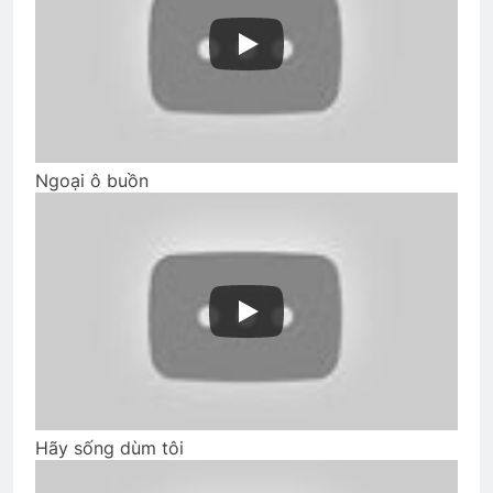
2 Years Ago
MÙA XUÂN ĐANG VỀ, VỀ CÙNG ANH,
EM NHÉ!
3 Years Ago
Ngoại ô buồn
CSVSQ Trần Duyên Sơn K23
3 Years Ago
Quân Trường Quang Trung
2 Years Ago
CTBCTY Tập II chương 16
Hãy sống dùm tôi
3 Years Ago