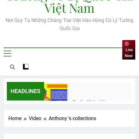
Việt Nam
Nơi Quy Tụ Những Chàng Trai Việt Hào Hùng Có Lý Tưởng
Quốc Gia
Live
Now
HEADLINES
Lời Tâm Huyết của Khóa 20
3 Years Ago
Home
Video
Anthony ‘s collections
SẼ CÓ MỘT NGÀY (Rabindranath
Tagore)