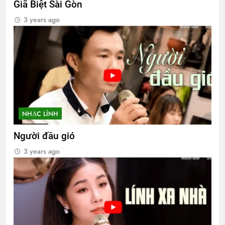
Giã Biệt Sài Gòn
3 years ago
NHẠC LÍNH
Người đầu gió
3 years ago