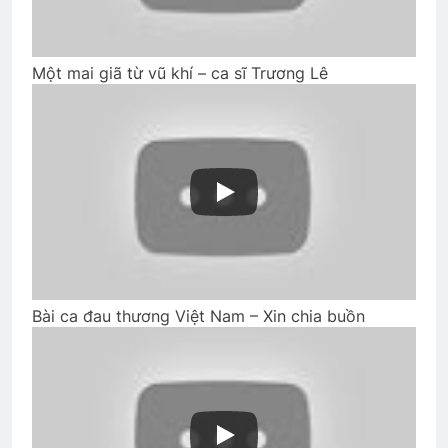
THIÊN CHÚA NỞ HOA (Rabindranath
Tagore)
3 Years Ago
Một mai giã từ vũ khí – ca sĩ Trương Lê
Chiến tranh bên cạnh, tình yêu
3 Years Ago
Thăm NT Lê Văn Tính K3
2 Years Ago
Bài ca đau thương Việt Nam – Xin chia buồn
Phân Ưu CSVSQ Cao Văn Hải K25
2 Years Ago
Hội Võ Bị OREGON thăm NT Trần Văn
Thư K13