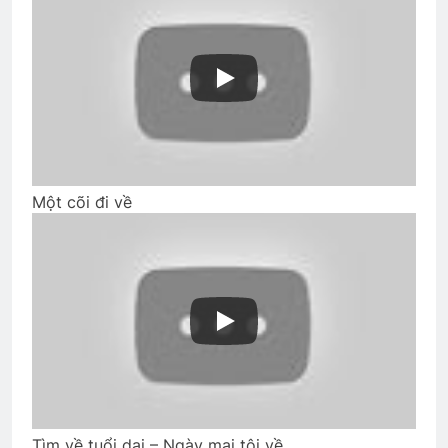
CSVSQ Nguyễn Văn Hải K20
2 Years Ago
Em còn nhớ mùa Xuân
2 Years Ago
Một cõi đi về
HVB Bắc Cali: Thư Mời họp khoáng đại
2 Years Ago
Chuyện của tôi
3 Years Ago
Trận đánh đầu tiên, trận đánh cuối
Tìm về tuổi dại – Ngày mai tôi về