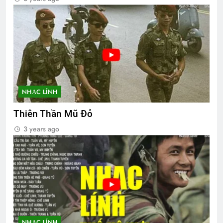
NHẠC LÍNH
Thiên Thần Mũ Đỏ
3 years ago
NHẠC LÍNH