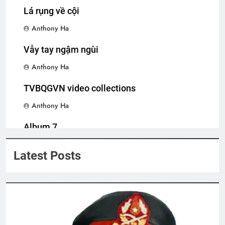
3 Years Ago
Lá rụng về cội
Anthony Ha
Thăm QP Lâm Quy Tiên K12
Vẫy tay ngậm ngùi
2 Years Ago
Anthony Ha
Mộng chiều xuân
TVBQGVN video collections
2 Years Ago
Anthony Ha
Album 7
Mừng ĐHĐKVBTC 2024
Anthony Ha
3 Years Ago
Latest Posts
TÔN CHỦ CỦA TÔI (Rabindranath
Tagore)
3 Years Ago