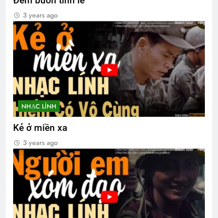
Đêm buồn tỉnh lẻ
3 years ago
NHẠC LÍNH
Kẻ ở miền xa
3 years ago