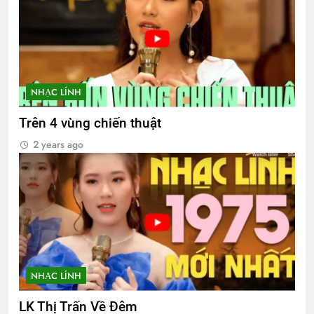
NHẠC LÍNH
Trên 4 vùng chiến thuật
2 years ago
NHẠC LÍNH
LK Thị Trấn Về Đêm