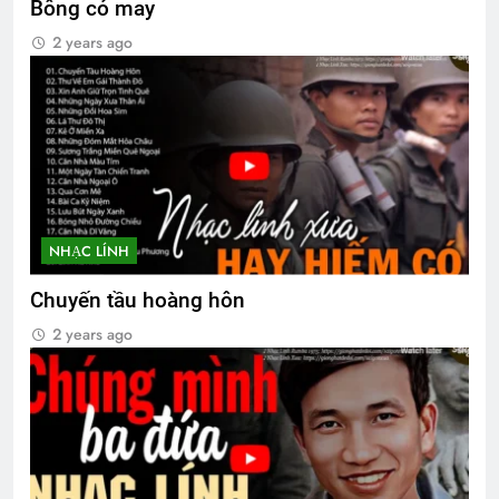
Bông cỏ may
1 Year Ago
2 years ago
How to copy an image on internet?
2 Years Ago
KHI ĐỜI THÊM TUỔI (Không rõ tác giả)
2 Years Ago
NHẠC LÍNH
Chuyến tầu hoàng hôn
HVB/BCL Tân Niên 2024
2 years ago
3 Years Ago
CSVSQ Vũ Khắc Hồng K30
3 Years Ago