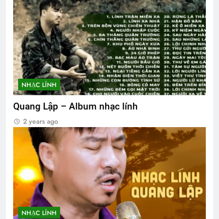
NHẠC LÍNH
Quang Lập – Album nhạc lính
2 years ago
NHẠC LÍNH