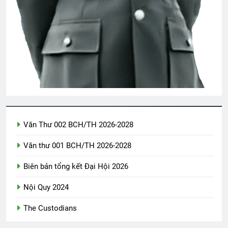
Vẫn Vơ
2 Years Ago
Phân Ưu CSVSQ Cao Văn Lợi K21
2 Years Ago
Văn Thư 002 BCH/TH 2026-2028
CTBCTY – Tập I – Chương 11
3 Years Ago
Văn thư 001 BCH/TH 2026-2028
Biên bản tổng kết Đại Hội 2026
CTBCTY Tập IV chương 39
Nội Quy 2024
3 Years Ago
The Custodians