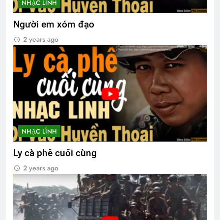
NHẠC LÍNH
Người em xóm đạo
2 years ago
NHẠC LÍNH
Ly cà phê cuối cùng
2 years ago