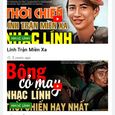
MUA GÁI (Bạch Cư Dị)
3 Years Ago
NHẠC LÍNH
MƯA ĐÊM (Bạch Cư Dị)
3 Years Ago
Lính Trận Miền Xa
2 years ago
Ngày này Năm Ấy 29-12-1972
3 Years Ago
Đêm Xuân
2 Years Ago
NHẠC LÍNH
Văn thư số 009/BCH/TH/2024-2026