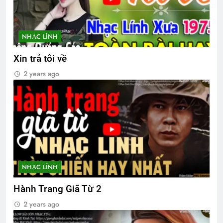
3 Years Ago
NHẠC LÍNH
Ủy viên Xã Hội chúc Giáng Sinh & năm
mới
Xin trả tôi về
3 Years Ago
2 years ago
Thông Báo HĐ/ĐDCK nhiệm kỳ 2024-
2026
2 Years Ago
Tiểu Đoàn 36 BĐQ VNCH
2 Years Ago
NHẠC LÍNH
Hành Trang Giã Từ 2
Nam Việt Nam 1967
2 years ago
2 Years Ago