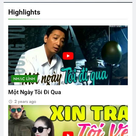
Tri Ân Thương Phế Binh Việt Nam Cộng
Hòa
Highlights
2 Years Ago
ĐỒI CỎ HOA VÀNG
3 Years Ago
CSVSQ Nguyễn Hữu Cước K21
1 Year Ago
NHẠC LÍNH
Một Ngày Tôi Đi Qua
MÙA XUÂN ĐANG TRỞ LẠI
2 years ago
3 Years Ago
BUỒN SẼ QUA, NÀO EM HÃY CƯỜI
TƯƠI!