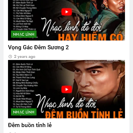
2 Years Ago
CSVSQ Võ Công Khánh K19
2 Years Ago
NHẠC LÍNH
Vọng Gác Đêm Sương 2
LÚC ANH LÌA BỎ (Lưu Hiểu Ba)
2 years ago
3 Years Ago
CSVSQ Nguyễn Hoài Cát K17
3 Years Ago
NHẠC LÍNH
Đêm buồn tỉnh lẻ