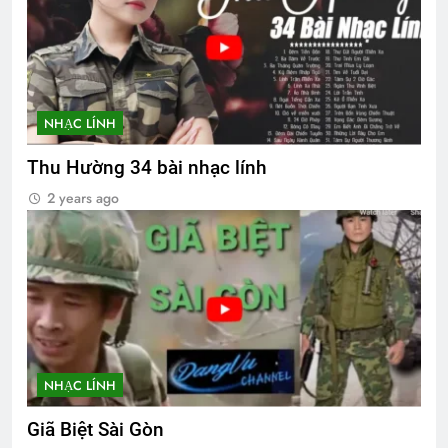
NHẠC LÍNH
Thu Hường 34 bài nhạc lính
2 years ago
NHẠC LÍNH
Giã Biệt Sài Gòn