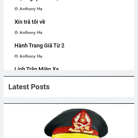
2 Years Ago
2 Years Ago
Anthony Ha
Xin trả tôi về
MỘT TRỜI KỶ NIỆM
Xuân Đất Khách
Anthony Ha
3 Years Ago
2 Years Ago
Hành Trang Giã Từ 2
MÙA XUÂN ĐANG VỀ
Anthony Ha
3 Years Ago
Lính Trận Miền Xa
Anthony Ha
Latest Posts
Tinh Hoa Tư Tưởng
3 Years Ago
HOA ĐÀO CHÙA ĐẠI LÂM (Bạch Cư Dị)
3 Years Ago