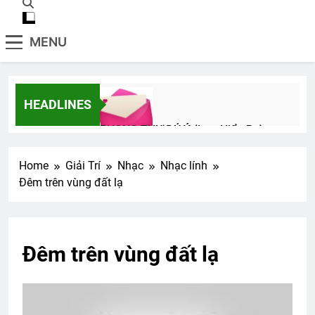
MENU
HEADLINES
PHONG THƯ ĐỦ Ý (Lưu Hiểu Ba)
3 Years Ago
Home
Giải Trí
Nhạc
Nhạc lính
Đêm trên vùng đất lạ
Xuân tươi
Ngày Xuân Tái Ngộ
2 Years Ago
2 Years Ago
Đêm trên vùng đất lạ
Cựu SVSQ Ngô Kỳ Dũng K14
3 Years Ago