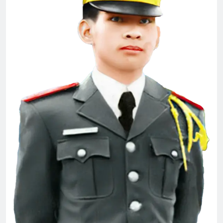
English For Today book 3
1 Year Ago
TÌNH YÊU & HOÀN CẢNH
3 Years Ago
TRĂNG NGOÀI QUAN ẢI (Lý Bạch)
3 Years Ago
Xuân nhớ chiến sĩ
2 Years Ago
Thăm CSVSQ MAI VĨNH PHU K22
2 Years Ago