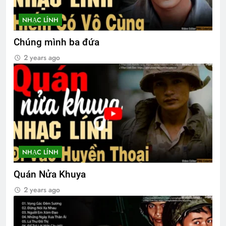
Hành Trang Giã Từ 2
NHẠC LÍNH
2 Years Ago
Chúng mình ba đứa
2 years ago
TÌNH YÊU MÙA XUÂN (Daniel Artemas
Harmon)
3 Years Ago
Thiệp mời tham dự ĐHĐKVBTC 2024
2 Years Ago
NHẠC LÍNH
THP/TT chúc Giáng Sinh & năm mới
Quán Nửa Khuya
3 Years Ago
2 years ago
Nhạc Xuân Hải Ngoại