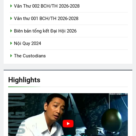
Văn Thư 002 BCH/TH 2026-2028
Văn thư 001 BCH/TH 2026-2028
CSVSQ Nguyễn Văn Hải K20
2 Years Ago
Biên bản tổng kết Đại Hội 2026
Nội Quy 2024
Lộc Ninh 1972
Em vẫn là mùa Xuân
The Custodians
2 Years Ago
2 Years Ago
Highlights
Bến Xuân Xanh – DTT – Mai Hương
2 Years Ago
TẾT, LẠI NHỚ SAIGON
3 Years Ago