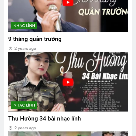
NHẠC LÍNH
9 tháng quân trường
2 years ago
NHẠC LÍNH
Thu Hường 34 bài nhạc lính
2 years ago