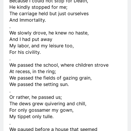
Because I could not stop for Death,
He kindly stopped for me;
CSVSQ Trần Văn Tài K20
The carriage held but just ourselves
2 Years Ago
And Immortality.
.
We slowly drove, he knew no haste,
Tôi vẫn nợ em một lời xin lỗi
And I had put away
3 Years Ago
My labor, and my leisure too,
For his civility.
.
We passed the school, where children strove
Kẻ ở miền xa
SỰ TÍCH TÌNH YÊU
At recess, in the ring;
2 Years Ago
3 Years Ago
We passed the fields of gazing grain,
We passed the setting sun.
.
DỪNG BÊN RỪNG ĐÊM TUYẾT GIÁ
Or rather, he passed us;
(Robert Frost)
The dews grew quivering and chill,
3 Years Ago
For only gossamer my gown,
My tippet only tulle.
.
GIỮ LẤY NỤ CƯỜI
We paused before a house that seemed