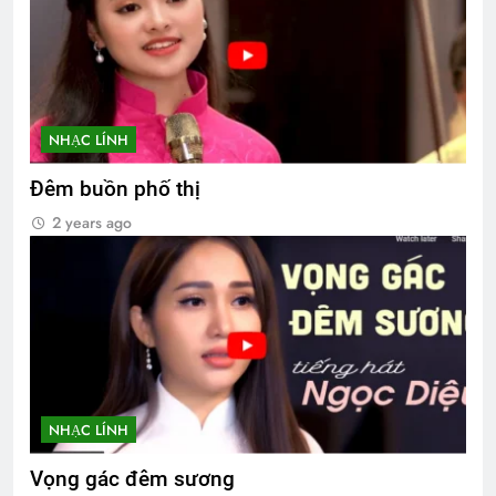
NHẠC LÍNH
Đêm buồn phố thị
2 years ago
NHẠC LÍNH
Vọng gác đêm sương