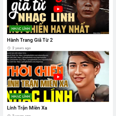
CSVSQ Lê Văn Lệ K22
2 Years Ago
NHẠC LÍNH
Hành Trang Giã Từ 2
Nhạc Khúc Mừng Xuân
2 years ago
2 Years Ago
NHẠC LÍNH
Lính Trận Miền Xa
2 years ago