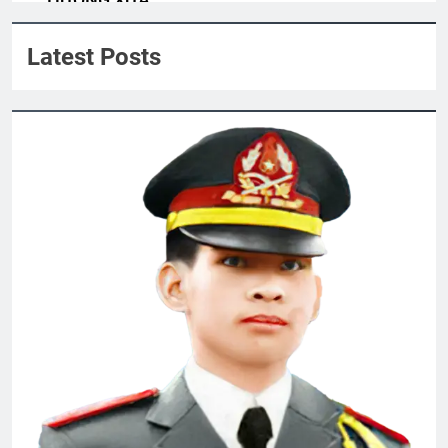
HƯƠNG XƯA
3 Years Ago
Quyen Nguyen
Latest Posts
Thăm chị QP Nguyễn Chánh Dật K18
2 Years Ago
Nhạc lính trước 1975
2 Years Ago
NHƯ CÀNH HOA LÊ
3 Years Ago
CSVSQ Phan Văn Đồng K27
3 Years Ago