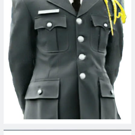
CSVSQ Nguyễn Như Chương K21
2 Years Ago
TẾT ĐẾN LÀ VUI
2 Years Ago
English For Today book 6
1 Year Ago
Phóng sự Ấp Bắc 1963
2 Years Ago
MÙA XUÂN ĐANG VỀ, VỀ CÙNG ANH,
EM NHÉ!
3 Years Ago