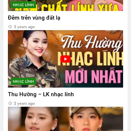
NHẠC LÍNH
Đêm trên vùng đất lạ
2 years ago
NHẠC LÍNH
Thu Hường – LK nhạc lính
2 years ago