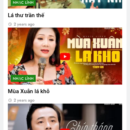
NHẠC LÍNH
Lá thư trần thế
2 years ago
NHẠC LÍNH
Mùa Xuân lá khô
2 years ago