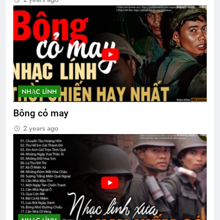
NHẠC LÍNH
Bông cỏ may
2 years ago