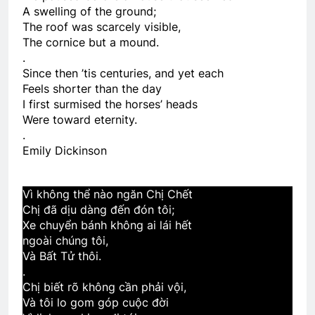
3 Years Ago
A swelling of the ground;
The roof was scarcely visible,
The cornice but a mound.
.
Huy hiệu và phù hiệu animation
Since then ’tis centuries, and yet each
3 Months Ago
Feels shorter than the day
I first surmised the horses’ heads
Were toward eternity.
LK Thị Trấn Về Đêm
.
2 Years Ago
Emily Dickinson
Vì không thể nào ngăn Chị Chết
BÀI CA “TRANH LUẬN CHỮ NGHĨA” (Lỗ
Tấn)
Chị đã dịu dàng đến đón tôi;
Xe chuyển bánh không ai lái hết
3 Years Ago
ngoài chúng tôi,
Và Bất Tử thôi.
.
Văn thư bổ nhiệm BTC ĐH Toàn cầu
Chị biết rõ không cần phải vội,
2026
Và tôi lo gom góp cuộc đời
1 Year Ago