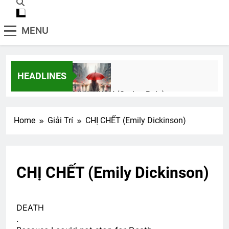
MENU
HEADLINES
MƯA XUÂN (Spring Rain)
3 Years Ago
Home
Giải Trí
CHỊ CHẾT (Emily Dickinson)
Hình ảnh TVBQGVN
EM ĐÃ ĐẾN
2 Years Ago
3 Years Ago
CHỊ CHẾT (Emily Dickinson)
TIỆC ĐÊM Ở TRẠI HỌ TẢ (Đỗ Phủ)
3 Years Ago
DEATH
.