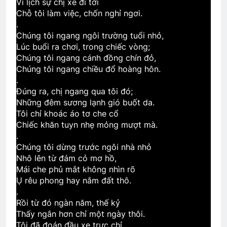
Vì lịch sự chị xe đi tới
Chỗ tôi làm việc, chốn nghỉ ngơi.
.
TÌNH YÊU & HOÀN CẢNH
Chúng tôi ngang ngôi trường tuổi nhỏ,
3 Years Ago
Lúc buổi ra chơi, trong chiếc vòng;
Chúng tôi ngang cánh đồng chín đỏ,
Chúng tôi ngang chiều đổ hoàng hôn.
.
TƯỞNG CHỪNG CA DAO
Đúng ra, chị ngang qua tôi đó;
2 Years Ago
Những đêm sương lạnh gió buốt da.
Tôi chỉ khoác áo tơ che cổ
Chiếc khăn tuyn nhẹ mỏng mượt mà.
Phân Ưu CSVSQ Hoàng Đình Hiệp K20
.
2 Years Ago
Chúng tôi dừng trước ngôi nhà nhỏ
Nhô lên từ đám cỏ mơ hồ,
Mái che phủ mắt không nhìn rõ
Album 1
Ụ rêu phong hay nắm đất thô.
.
3 Years Ago
Rồi từ đó ngàn năm, thế kỷ
Thấy ngắn hơn chỉ một ngày thôi.
Tôi đã đoán đầu xe trực chỉ