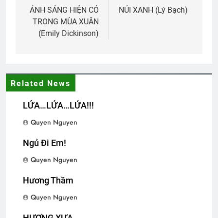
navigation
ÁNH SÁNG HIỆN CÓ
NÚI XANH (Lý Bạch)
CSVSQ TRẦN ĐĂNG PHONG K17
TRONG MÙA XUÂN
2 Years Ago
(Emily Dickinson)
Tâm sự người lính trẻ
2 Years Ago
Related News
LỬA…LỬA…LỬA!!!
MÙA XUÂN, NGHĨ VỀ DALAT
Quyen Nguyen
3 Years Ago
Ngủ Đi Em!
Quyen Nguyen
Gái Xuân
2 Years Ago
Hương Thầm
Quyen Nguyen
NƯỚC MẮT VÀ NỤ CƯỜI (Kahlil Gibran)