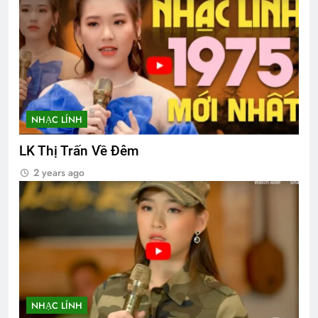
NHẠC LÍNH
LK Thị Trấn Về Đêm
2 years ago
NHẠC LÍNH