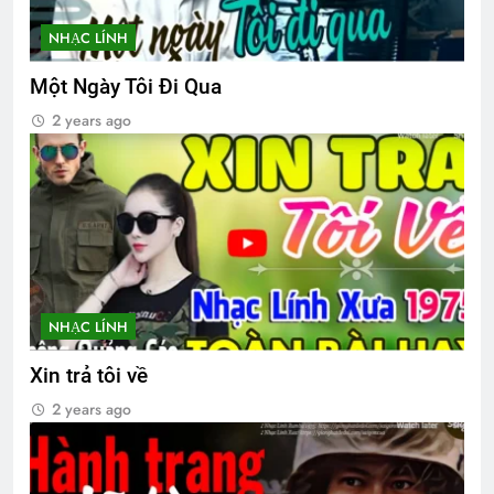
BÀI CA “GIÁO DỤC CÔNG DÂN” (Lỗ
Tấn)
NHẠC LÍNH
3 Years Ago
Một Ngày Tôi Đi Qua
2 years ago
Phân Ưu GS.VHV NGUYỄN VĂN THÙY
2 Years Ago
Ca Khúc Mừng Xuân
NGƯỜI ĐẸP
2 Years Ago
3 Years Ago
NHẠC LÍNH
CTBCTY Tập IV chương 43
Xin trả tôi về
3 Years Ago
2 years ago
Thăm CSVSQ Trương Văn Minh K22
2 Years Ago