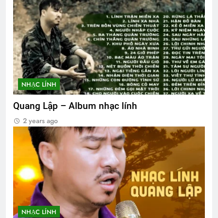
NHẠC LÍNH
Quang Lập – Album nhạc lính
2 years ago
NHẠC LÍNH