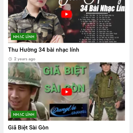
NHẠC LÍNH
Thu Hường 34 bài nhạc lính
2 years ago
NHẠC LÍNH
Giã Biệt Sài Gòn