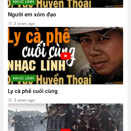
NHẠC LÍNH
Người em xóm đạo
2 years ago
NHẠC LÍNH
Ly cà phê cuối cùng
2 years ago