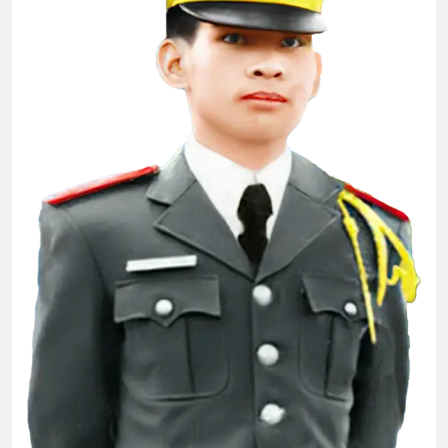
Cựu SVSQ Đặng Quốc Trụ K20
3 Years Ago
Anthony ‘s collections
2 Years Ago
Thông cáo BCH-TH
2 Years Ago
TIN VÀO MÙA XUÂN (Thiền Sư Mãn
Giác)
3 Years Ago