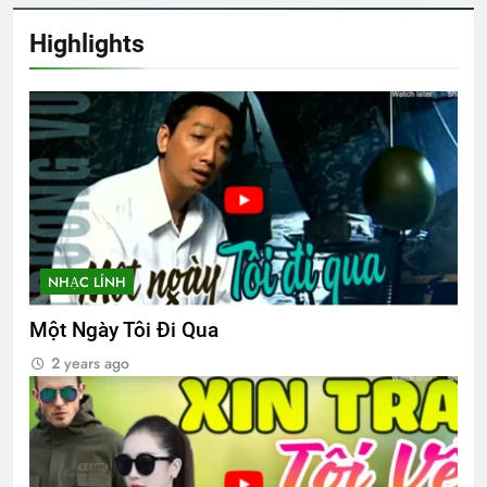
Highlights
Xuân về: Nhớ em, nhớ “poncho” và
“cơm sấy”
3 Years Ago
Lá rụng về cội
2 Years Ago
NHẠC LÍNH
CSVSQ Dư Ngọc Thanh K14
2 Years Ago
Một Ngày Tôi Đi Qua
2 years ago
Liên Khúc Xuân 2024
2 Years Ago