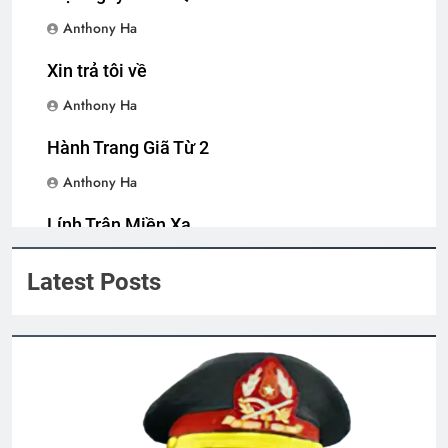
2 Years Ago
Anthony Ha
Xin trả tôi về
CON DÊ CỦA ÔNG SEGUIN (Alphonse
Daudet)
Anthony Ha
3 Years Ago
Hành Trang Giã Từ 2
Anthony Ha
Bình Dương 1970
Lính Trận Miền Xa
2 Years Ago
Anthony Ha
Latest Posts
Cựu CVSQ Bùi Dzinh K3
3 Years Ago
Tình Anh Lính Chiến
2 Years Ago