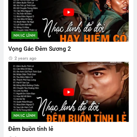
SẼ CÓ MỘT NGÀY (Rabindranath
Tagore)
3 Years Ago
NHẠC LÍNH
Vọng Gác Đêm Sương 2
Lữ Đoàn 3 Nhảy Dù VNCH
2 years ago
2 Years Ago
Happy New Year 2024
3 Years Ago
Thăm NT Mai Vĩnh Phú K22
NHẠC LÍNH
2 Years Ago
Đêm buồn tỉnh lẻ