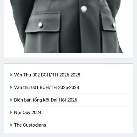
CSVSQ Phan Thanh Miên K20
2 Years Ago
NẾU ANH CHƯA NÓI
3 Years Ago
TÌNH YÊU MÙA XUÂN (Daniel Artemas
Harmon)
3 Years Ago
Văn Thư 002 BCH/TH 2026-2028
Văn thư 001 BCH/TH 2026-2028
CTBCTY – Tập I – Chương 5
Biên bản tổng kết Đại Hội 2026
3 Years Ago
Nội Quy 2024
Sống cuộc đời ý nghĩa
The Custodians
3 Years Ago