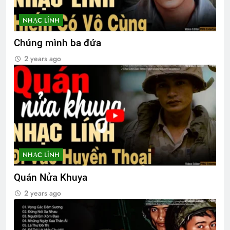
Vọng gác đêm sương
2 Years Ago
NHẠC LÍNH
Chúng mình ba đứa
CTBCTY Tập IV chương 43
2 years ago
3 Years Ago
MỘT NGÀY MÙA XUÂN (Rabindranath
Tagore)
3 Years Ago
NHẠC LÍNH
Xuân và tuổi trẻ
Quán Nửa Khuya
2 Years Ago
2 years ago
Lá thư cho người thầy cũ
2 Years Ago