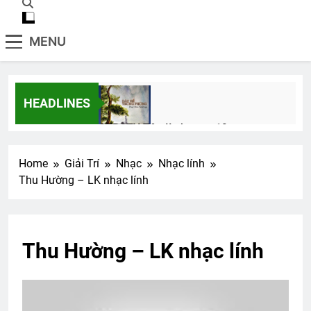
MENU
HEADLINES
CTBCTY Tập II chương 19
3 Years Ago
Home
Giải Trí
Nhạc
Nhạc lính
Thu Hường – LK nhạc lính
Hội VB.Oregon Thăm Viếng CSVSQ Cao
Văn Lợi K21
2 Years Ago
Thu Hường – LK nhạc lính
Đoàn PNLV thăm viếng quý NT Bắc Cali
2 Years Ago