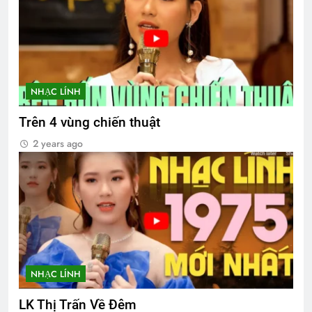
NHẠC LÍNH
Trên 4 vùng chiến thuật
2 years ago
NHẠC LÍNH
LK Thị Trấn Về Đêm