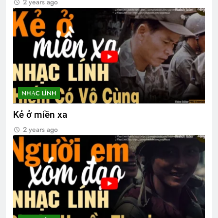
2 years ago
ÁO LỤA HÀ ĐÔNG
3 Years Ago
NHẠC LÍNH
Kẻ ở miền xa
2 years ago