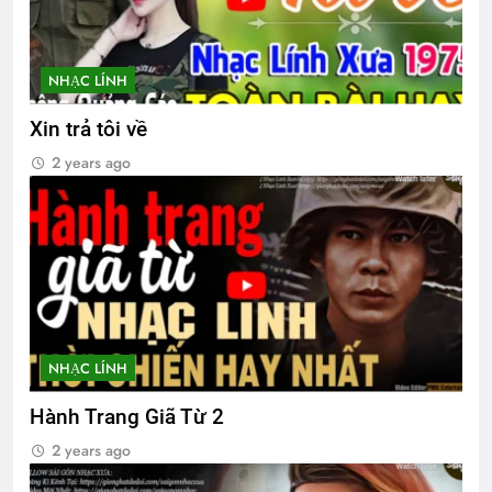
CTBCTY – Tập I – Chương 10
3 Years Ago
NHẠC LÍNH
Văn thư bổ nhiệm BTC ĐH Toàn cầu
Xin trả tôi về
2026
2 years ago
1 Year Ago
Ban Chấp Hành Tổng Hội
3 Years Ago
Ủng hộ Đại Hội Đoàn Kết Võ Bị Toàn
NHẠC LÍNH
Cầu 2024
3 Years Ago
Hành Trang Giã Từ 2
2 years ago
AI NHỚ HƠN AI
ÁO TÍM HOA CÀ