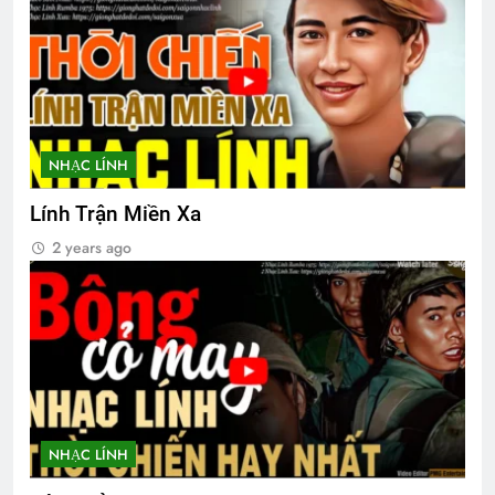
3 Years Ago
3 Years Ago
ƯỚC CÓ BỜ VAI ẤY
3 Years Ago
NHẠC LÍNH
CSVSQ Đặng Dân An K25
Lính Trận Miền Xa
2 Years Ago
2 years ago
Quang Lập – Nhạc lính 3
2 Years Ago
ĐI THEO TIẾNG GỌI (Rabindranath
Tagore)
NHẠC LÍNH
3 Years Ago