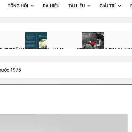
TỔNG HỘI
ĐA HIỆU
TÀI LIỆU
GIẢI TRÍ
BỤT TRẮNG
CTBCTY Tập IV Chương 37
Tiểu Đoàn 2 TQLC VNC
3 Years Ago
2 Years Ago
trước 1975
TÔI ĐÃ ĐẾN NƠI (Natasha Josefowitz)
Album 6
CSVSQ Trư
3 Years Ago
3 Years Ago
2 Years Ago
TY Tập IV Chương 44
Hành Trang Giã Từ
CSVSQ Nguyễn Văn T
s Ago
2 Years Ago
2 Years Ago