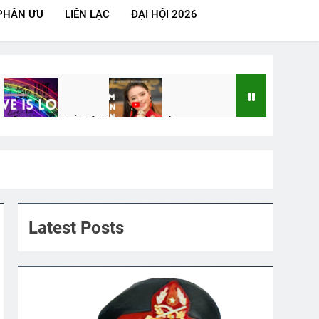
PHÂN ƯU
LIÊN LẠC
ĐẠI HỘI 2026
H
YÊU NGHĨA LÀ YÊU?
Đêm Tiền Đồn
3 Years Ago
2 Years Ago
ơng Quang Tùng K25
Latest Posts
ranh K23