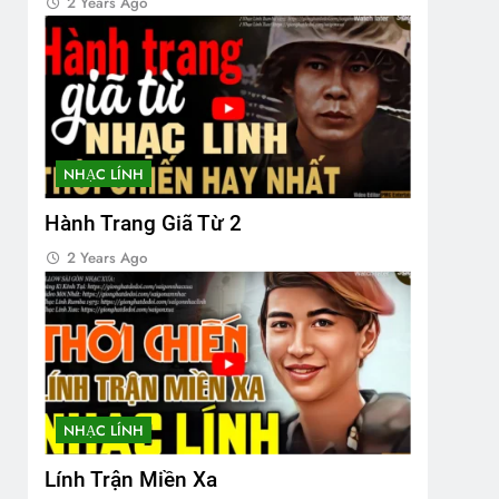
2 Years Ago
NHẠC LÍNH
Hành Trang Giã Từ 2
2 Years Ago
NHẠC LÍNH
Lính Trận Miền Xa