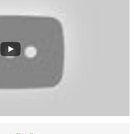
Năm Mới
Xuân Đất Khách
Cao Nguyên Sau Ngày Đình Chiến
Xuân
2 Years Ago
3 Years Ago
2 Year
nath Tagore)
CSVSQ Nguyễn Hoài Cát K17
Dựng Lại Niềm Tin
T
3 Years Ago
3 Years Ago
3 
 Linh
BÀI CA “GIÁO DỤC CÔNG DÂN” (Lỗ Tấn)
Thăm NT Huỳnh 
3 Years Ago
2 Years Ago
u Ba)
CSVSQ Võ Công Khánh K19
LỜI YÊU CHƯA ĐỦ (Michael 
2 Years Ago
3 Years Ago
Kỳ Giải Mã Hồ Sơ VN Năm 1963
MƯA XUÂN (Spring Rain)
Phân 
s Ago
3 Years Ago
2 Years