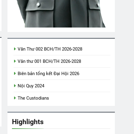
THẤY (Rabindranath Tagore)
ập III Chương 23
Lá Thư Cho Người Thầy Cũ
Văn Thư 002 BCH/TH 2026-2028
2 Years Ago
Văn thư 001 BCH/TH 2026-2028
 Duy – Thái Hiền
The Custodians
Biên bản tổng kết Đại Hội 2026
3 Months Ago
Nội Quy 2024
The Custodians
Highlights