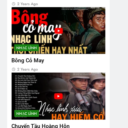
2 Years Ago
NHẠC LÍNH
Bông Cỏ May
2 Years Ago
NHẠC LÍNH
Chuyến Tầu Hoàng Hôn