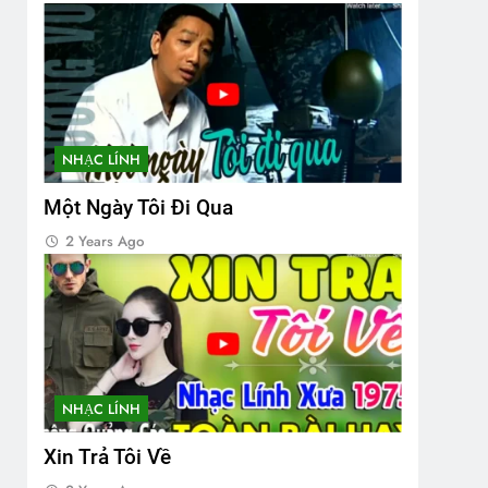
NHẠC LÍNH
Một Ngày Tôi Đi Qua
2 Years Ago
NHẠC LÍNH
Xin Trả Tôi Về