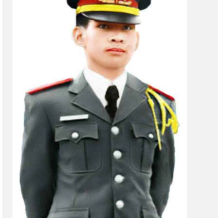
 Tươi
Vẫn Vơ
CSVSQ Trần Văn Tài K20
s Ago
2 Years Ago
2 Years Ago
inh Hoa Tư Tưởng
Tình Xuân
Years Ago
2 Years Ago
Ngọc Vang K25
Jackson)
Mùa Hè Đỏ Lửa
2 Years Ago
Ưu CSVSQ Nguyễn Lạn K20
 Ago