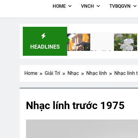
HOME
VNCH
TVBQGVN
HEADLINES
Phiên Gác Đêm Xuân
HOA DÂM 
2 Years Ago
3 Years Ago
Home
Giải Trí
Nhạc
Nhạc lính
Nhạc lính 
K28 VN Thăm CSVSQ Long K25
2 Years Ago
Nhạc lính trước 1975
CTBCTY Tập IV Chương 39
CTBC
3 Years Ago
3 Year