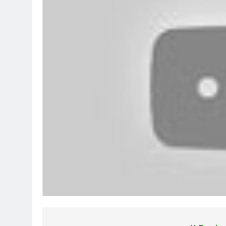
Nhị Vị THT Chúc Giáng Sinh & 
3 Years Ago
TỰ GIẢI THOÁT MÌNH (Rabindra
3 Years Ago
Nhạc Lính – Thu Hường – Khánh
2 Years Ago
CHÚ CHUỘT TRONG TÙ (Lưu Hiể
3 Years Ago
NHÀ TRÊN NÚI (Đào Tiềm)
Hoa 
3 Years Ago
2 Year