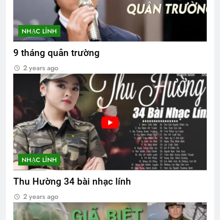
NHẠC LÍNH
9 tháng quân trường
2 years ago
NHẠC LÍNH
Thu Hường 34 bài nhạc lính
2 years ago