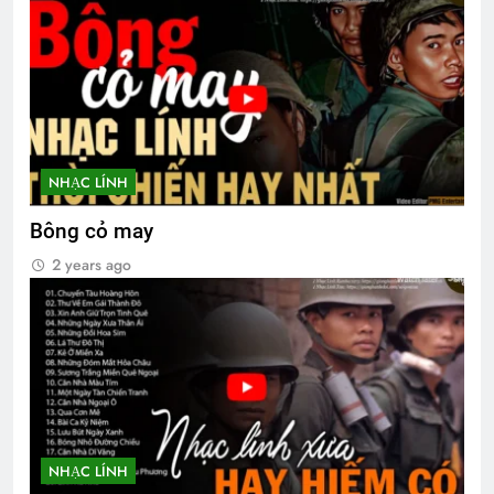
3 Years Ago
Sinh Viên Sĩ Quan TVBQGVN
2 Years Ago
NHẠC LÍNH
CTBCTY Tập III chương 25
Bông cỏ may
3 Years Ago
2 years ago
NHẠC LÍNH