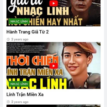
SỰ THẬT BỊ CHE GIẤU (Rabindranath
Tagore)
3 Years Ago
NHẠC LÍNH
Hành Trang Giã Từ 2
MÙA XUÂN (William Blake)
2 years ago
3 Years Ago
NÉT ĐẸP PHỤ NỮ VIỆT NAM
3 Years Ago
GIỮ LẤY NỤ CƯỜI
NHẠC LÍNH
3 Years Ago
Lính Trận Miền Xa
2 years ago
NHÀ TRÊN NÚI (Đào Tiềm)