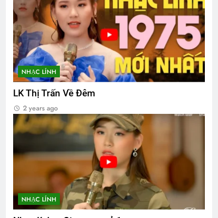
NHẠC LÍNH
LK Thị Trấn Về Đêm
2 years ago
NHẠC LÍNH