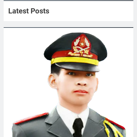
Quyen Nguyen
CSVSQ Đặng Dân An K25
Latest Posts
2 Years Ago
PHONG THƯ ĐỦ Ý (Lưu Hiểu Ba)
3 Years Ago
Ly rượu mừng
Lá thư cho người thầy cũ
2 Years Ago
2 Years Ago
CSVSQ Nguyễn Hoài Ân K22
2 Years Ago
HOA DÂM BỤT TRẮNG
Album 7
3 Years Ago
3 Years Ago