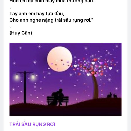
Hồn em đã chín mấy mùa thương đau.
.
Quân Kỳ – Quân Phục
Tay anh em hãy tựa đầu,
2 Years Ago
Cho anh nghe nặng trái sầu rụng rơi.”
.
(Huy Cận)
TIẾNG ĐÀN TRONG ĐÊM (Bạch Cư Dị)
3 Years Ago
Tiểu sử Khóa 28 TVBQGVN
2 Years Ago
LỜI CON KHẨN CẦU (Rabindranath
Tagore)
2 Years Ago
TRÁI SẦU RỤNG RƠI
Đêm buồn tỉnh lẻ