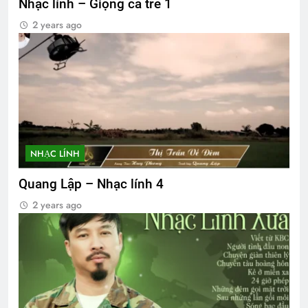
Nhạc lính – Giọng ca trẻ 1
2 years ago
NHẠC LÍNH
Quang Lập – Nhạc lính 4
2 years ago