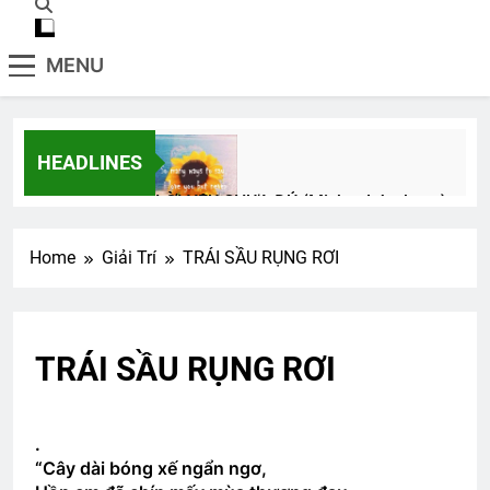
MENU
HEADLINES
LỜI YÊU CHƯA ĐỦ (Michael Jackson)
3 Years Ago
Home
Giải Trí
TRÁI SẦU RỤNG RƠI
Khóa 23 Đại Hội 50 năm 1966-2016
2 Years Ago
TRÁI SẦU RỤNG RƠI
CSVSQ Nguyễn Văn Long K22
3 Years Ago
.
“Cây dài bóng xế ngẩn ngơ,