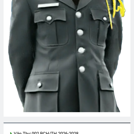
CSVSQ Nguyễn Văn Tranh K23
2 Years Ago
Thăm Bạn TẠ MẠNH HUY K19
2 Years Ago
MÃI MÃI (Forever)
3 Years Ago
Ủng Hộ Cây Mùa Xuân 2024
Mùa Thu
3 Years Ago
2 Years Ago
Trên 4 vùng chiến thuật
Văn Thư 002 BCH/TH 2026-2028