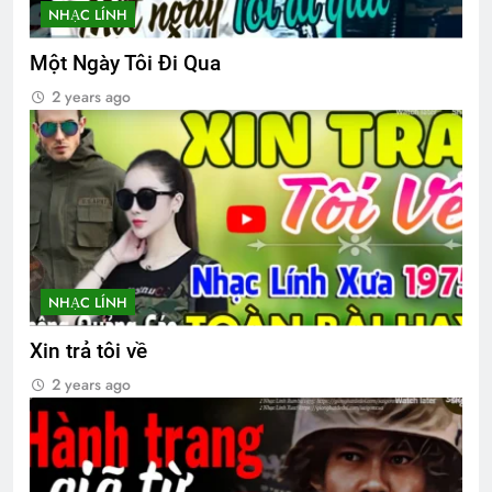
NHẠC LÍNH
Một Ngày Tôi Đi Qua
Nam Việt Nam 1967
2 years ago
2 Years Ago
Mừng ĐHĐKVBTC 2024
3 Years Ago
CŨNG BỞI EM MẶC CHIẾC ÁO BÀ BA
NHẠC LÍNH
3 Years Ago
Xin trả tôi về
2 years ago
KẺ ĂN MÀY TRONG TÔI (Rabindranath
Tagore)
3 Years Ago