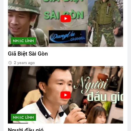
NHẠC LÍNH
Giã Biệt Sài Gòn
2 years ago
NHẠC LÍNH
Người đầu gió