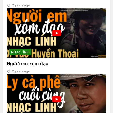
2 years ago
NHẠC LÍNH
Người em xóm đạo
2 years ago