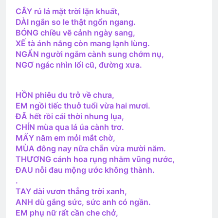
2 Years Ago
CÂY rủ lá mặt trời lặn khuất,
DÀI ngắn so le thật ngổn ngang.
BÓNG chiều vẽ cảnh ngày sang,
TIN VÀO MÙA XUÂN (Thiền Sư Mãn
XẾ tà ánh nắng còn mang lạnh lùng.
Giác)
NGẨN người ngắm cành sung chớm nụ,
3 Years Ago
NGƠ ngác nhìn lối cũ, đường xưa.
HỒN phiêu du trở về chưa,
CSVSQ Phan Văn Đồng K27
EM ngồi tiếc thuở tuổi vừa hai mươi.
3 Years Ago
ĐÃ hết rồi cái thời nhung lụa,
CHÍN mùa qua lá úa cành trơ.
MẤY năm em mỏi mắt chờ,
Giã Biệt Sài Gòn
MÙA đông nay nữa chẵn vừa mười năm.
2 Years Ago
THƯƠNG cánh hoa rụng nhằm vũng nước,
ĐAU nỗi đau mộng ước không thành.
.
TAY dài vươn thẳng trời xanh,
CSVSQ Đinh Viết Hạp K13
ANH dù gắng sức, sức anh có ngần.
2 Years Ago
EM phụ nữ rất cần che chở,