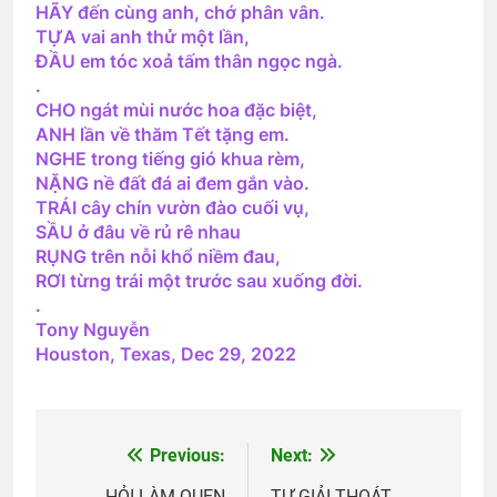
HÃY đến cùng anh, chớ phân vân.
TỰA vai anh thử một lần,
Quán Nửa Khuya
ĐẦU em tóc xoả tấm thân ngọc ngà.
2 Years Ago
.
CHO ngát mùi nước hoa đặc biệt,
ANH lần về thăm Tết tặng em.
CSVSQ Anthony Lã Huy Anh K14
NGHE trong tiếng gió khua rèm,
NẶNG nề đất đá ai đem gắn vào.
2 Years Ago
TRÁI cây chín vườn đào cuối vụ,
SẦU ở đâu về rủ rê nhau
RỤNG trên nỗi khổ niềm đau,
Lữ Đoàn 3 Nhảy Dù VNCH
RƠI từng trái một trước sau xuống đời.
2 Years Ago
.
Tony Nguyễn
Houston, Texas, Dec 29, 2022
MỘT CHIẾC LÁ (Mae Stein)
3 Years Ago
Previous:
Next:
Post
CTBCTY – Tập I – Chương 1
HỎI LÀM QUEN
TỰ GIẢI THOÁT