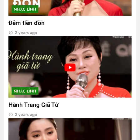
NHẠC LÍNH
Đêm tiền đồn
2 years ago
NHẠC LÍNH
Hành Trang Giã Từ
2 years ago