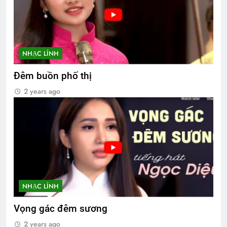
NHẠC LÍNH
Đêm buồn phố thị
2 years ago
NHẠC LÍNH
Vọng gác đêm sương
2 years ago