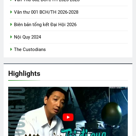
2 Years Ago
Văn thư 001 BCH/TH 2026-2028
Biên bản tổng kết Đại Hội 2026
Hội VB.Oregon Thăm Viếng CSVSQ Cao
Văn Lợi K21
Nội Quy 2024
2 Years Ago
The Custodians
LẠC LỐI GIỮA ĐƯỜNG (Rabindranath
Tagore)
Highlights
3 Years Ago
Thăm NT Phạm Dương Đạt K17
2 Years Ago
YÊU EM …
Cao Nguyên 1973
3 Years Ago
2 Years Ago