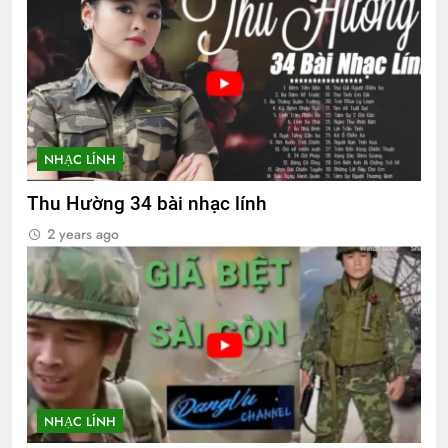
NHẠC LÍNH
Thu Hường 34 bài nhạc lính
2 years ago
NHẠC LÍNH