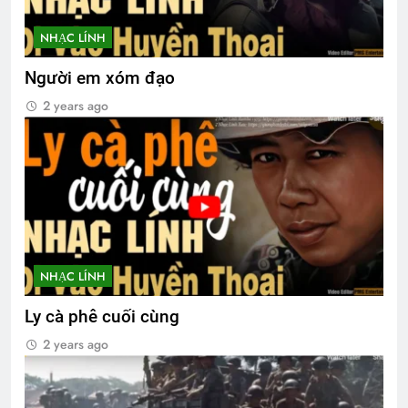
NHẠC LÍNH
Người em xóm đạo
2 years ago
NHẠC LÍNH
Ly cà phê cuối cùng
2 years ago