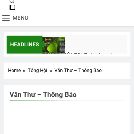
MENU
HEADLINES
TÔN CHỦ CỦA TÔI (Rabindranath
Tagore)
3 Years Ago
Home
Tổng Hội
Văn Thư – Thông Báo
Đêm tiền đồn
Văn Thư – Thông Báo
2 Years Ago
CTBCTY Tập III chương 24
3 Years Ago