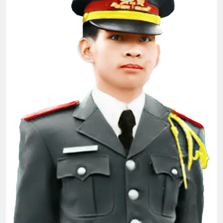
2 Years Ago
CSVSQ Đặng Ngọc Thêm K25
2 Years Ago
Nơi đầu đời dạy tôi yêu Tổ Quốc
3 Years Ago
Phân Ưu CSVSQ Võ Thiện Trung K24
2 Years Ago
Thăm NT Phạm Dương Đạt K17
2 Years Ago