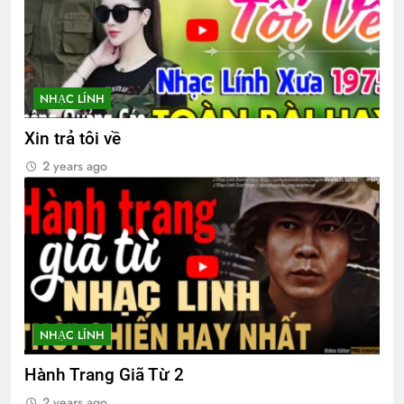
NHẠC LÍNH
Xin trả tôi về
2 years ago
NHẠC LÍNH
Hành Trang Giã Từ 2
2 years ago