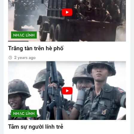
NHẠC LÍNH
Trăng tàn trên hè phố
2 years ago
NHẠC LÍNH
Tâm sự người lính trẻ