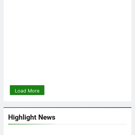
TỔNG HỘI
CTBCTY Tập IV chương 43
VĂN THƯ -
3 Years Ago
THÔNG BÁO
Văn Thư 004/TH nhiệm kỳ
XIN GIẢI PHÓNG CON (Rabindranath
Tagore)
2024-2026
3 Years Ago
Thăm CSVSQ Nguyễn Minh Quan K17
2 Years Ago
TỔNG HỘI
Load More
VĂN THƯ -
THÔNG BÁO
GỬI ĐÀ LẠT CỦA TÔI
2 Years Ago
Highlight News
ĐI THEO TIẾNG GỌI (Rabindranath