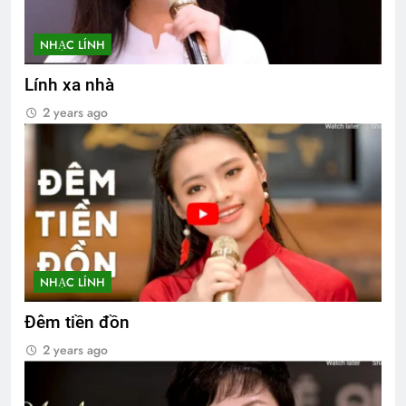
NHẠC LÍNH
Lính xa nhà
2 years ago
NHẠC LÍNH
Đêm tiền đồn
2 years ago