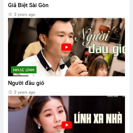
Giã Biệt Sài Gòn
2 years ago
NHẠC LÍNH
Người đầu gió
2 years ago