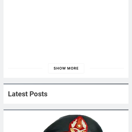
UỐNG RƯỢU MỘT MÌNH (Lý Bạch)
3 Years Ago
CTBCTY – Tập I – Chương 2
3 Years Ago
SHOW MORE
Mùa Xuân Tình Yêu
ĐẠI HỘI 2024
2 Years Ago
Nội Quy 2024
Latest Posts
CTBCTY Tập IV chương 39
3 Years Ago
Vẫy tay ngậm ngùi