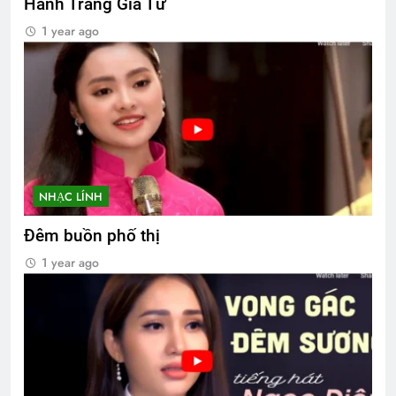
Hành Trang Giã Từ
1 year ago
NHẠC LÍNH
Đêm buồn phố thị
1 year ago