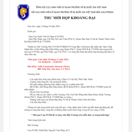
VUA THẬT CỦA TÔI (Rabindranath
Tagore)
3 Years Ago
Các Liên Hội, HVB, các khóa, PNLV và
TTNĐH
8 Months Ago
NỤ HÔN ĐẦU
3 Years Ago
Phân Ưu CSVSQ Nguyễn Vĩnh Nghi K5
2 Years Ago