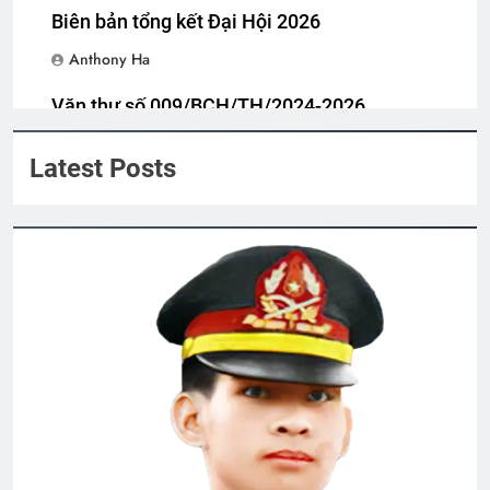
Biên bản tổng kết Đại Hội 2026
Anthony Ha
Tâm thư Tổng Hội Trưởng
2 Years Ago
Văn thư số 009/BCH/TH/2024-2026
Anthony Ha
Latest Posts
CTBCTY Tập II chương 19
3 Years Ago
CTBCTY Tập III chương 24
3 Years Ago
CTBCTY Tập III chương 31
3 Years Ago