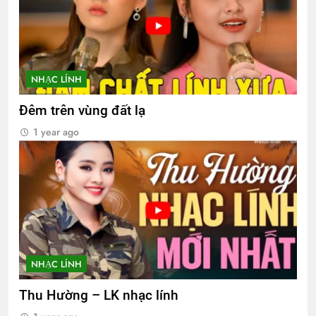
NHẠC LÍNH
Đêm trên vùng đất lạ
1 year ago
NHẠC LÍNH
Thu Hường – LK nhạc lính