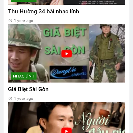
Thu Hường 34 bài nhạc lính
1 year ago
NHẠC LÍNH
Giã Biệt Sài Gòn
1 year ago