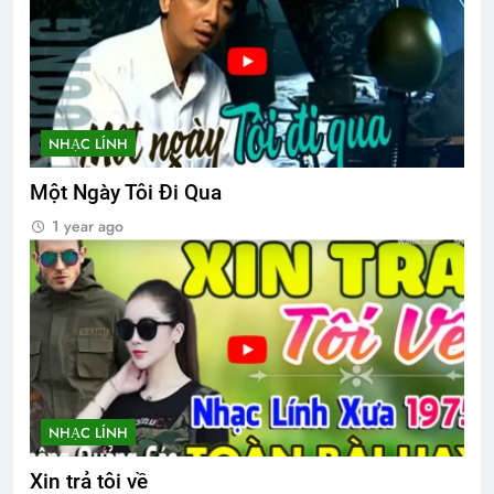
Cựu SVSQ Đặng Quốc Trụ K20
3 Years Ago
NHẠC LÍNH
CTBCTY Tập IV chương 41
3 Years Ago
Một Ngày Tôi Đi Qua
1 year ago
Lực Lượng Xung Kích QĐ 3 VNCH
2 Years Ago
HOA GIẤY
3 Years Ago
NHẠC LÍNH
TIỆC ĐÊM Ở TRẠI HỌ TẢ (Đỗ Phủ)
Xin trả tôi về