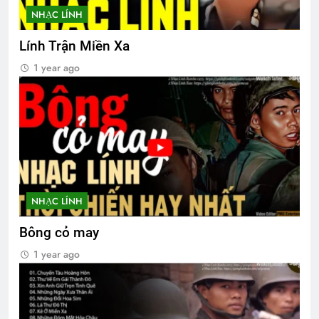
Xuân và tuổi trẻ
NHẠC LÍNH
2 Years Ago
Lính Trận Miền Xa
1 year ago
ANH BIẾT EM ĐI CHẲNG TRỞ VỀ
3 Years Ago
Thăm CSVSQ Trần Thụy Ly K13
2 Years Ago
NHẠC LÍNH
Sống cuộc đời ý nghĩa
Tình em rứa đó
Bông cỏ may
3 Years Ago
3 Years Ago
1 year ago
MỘT NGÀY MÙA XUÂN (Rabindranath
Tagore)
3 Years Ago