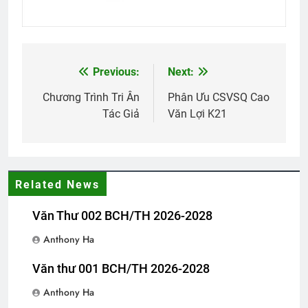
Đưa Tiễn CSVSQ Võ Thiện Trung K24
2 Years Ago
Previous:
Next:
Post
Tình Xuân Cho Quê Hương
navigation
Chương Trình Tri Ân
Phân Ưu CSVSQ Cao
2 Years Ago
Tác Giả
Văn Lợi K21
HOA DÂM BỤT TRẮNG
3 Years Ago
Related News
Văn Thư 002 BCH/TH 2026-2028
Thơ Nhạc … của Đỗ Trọng Đạt K29
2 Years Ago
Anthony Ha
Văn thư 001 BCH/TH 2026-2028
BỤI HOA VÀNG
Tết Mậu Thân 1968
Anthony Ha
3 Years Ago
2 Years Ago