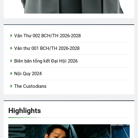
2 Years Ago
CSVSQ Trần Duy Xinh K10
2 Years Ago
Văn Thư 002 BCH/TH 2026-2028
Văn thư 001 BCH/TH 2026-2028
Hội VB.Oregon Thăm Viếng CSVSQ Cao
Văn Lợi K21
Biên bản tổng kết Đại Hội 2026
2 Years Ago
Nội Quy 2024
The Custodians
CTBCTY Tập IV chương 44
3 Years Ago
Highlights
Quang Lập – Nhạc lính 2
2 Years Ago