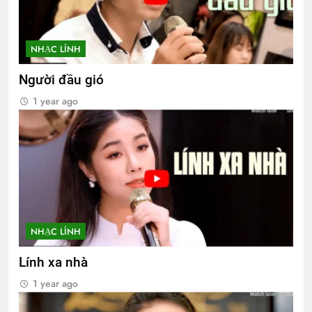
NHẠC LÍNH
Người đầu gió
1 year ago
NHẠC LÍNH
Lính xa nhà
1 year ago