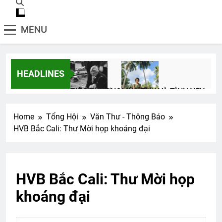
MENU
HEADLINES
TIẾC THƯƠNG
MÙA THU VÀ TÌNH YÊU
3 Years Ago
2 Years Ago
Home
Tổng Hội
Văn Thư - Thông Báo
HVB Bắc Cali: Thư Mời họp khoáng đại
Mùa xuân đầu tiên
2 Years Ago
HVB Bắc Cali: Thư Mời họp
LỜI CON KHẨN CẦU (Rabindranath
khoáng đại
Tagore)
3 Years Ago