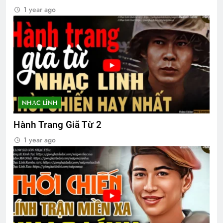
3 Years Ago
1 year ago
CTBCTY – Tập I – Chương 4
3 Years Ago
Lính xa nhà
Ly rượu mừng
2 Years Ago
2 Years Ago
NHẠC LÍNH
Hành Trang Giã Từ 2
TẠI SAO?
Cánh Thiệp Đầu Xuân
1 year ago
3 Years Ago
2 Years Ago
Hồi Ký
HẠNH PHÚC ĐƠN SƠ
2 Years Ago
3 Years Ago