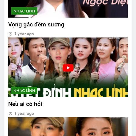
NHẠC LÍNH
Vọng gác đêm sương
1 year ago
NHẠC LÍNH
Nếu ai có hỏi
1 year ago