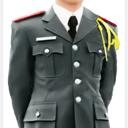
Thăm NT Mai Vĩnh Phú K22
2 Years Ago
Thông báo quà lưu niệm
2 Years Ago
Lễ Phủ Cờ Tr Tướng Nguyễn Vĩnh Nghi
K5
2 Years Ago
MÙA XUÂN ĐANG VỀ, VỀ CÙNG ANH,
EM NHÉ!
3 Years Ago
CSVSQ Đặng Mộng Huyền K29