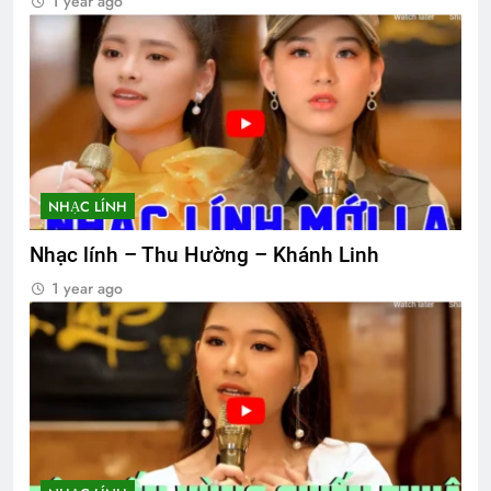
1 year ago
NHẠC LÍNH
Nhạc lính – Thu Hường – Khánh Linh
1 year ago