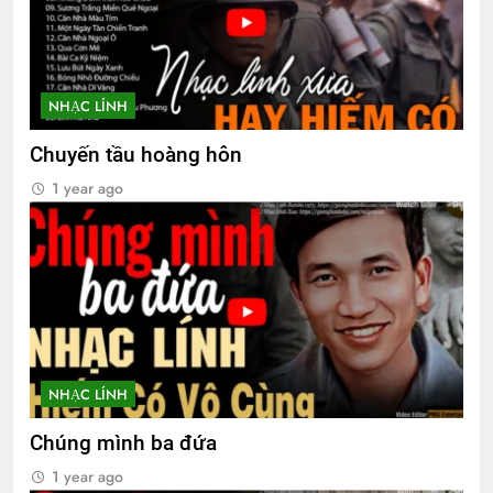
Quang Lập – Nhạc lính
2 Years Ago
NHẠC LÍNH
Chuyến tầu hoàng hôn
9 tháng quân trường
Chuyện của tôi
1 year ago
2 Years Ago
3 Years Ago
MÙA XUÂN, NGHĨ VỀ DALAT
3 Years Ago
NHẠC LÍNH
Tôi ở miền xa
2 Years Ago
Chúng mình ba đứa
1 year ago