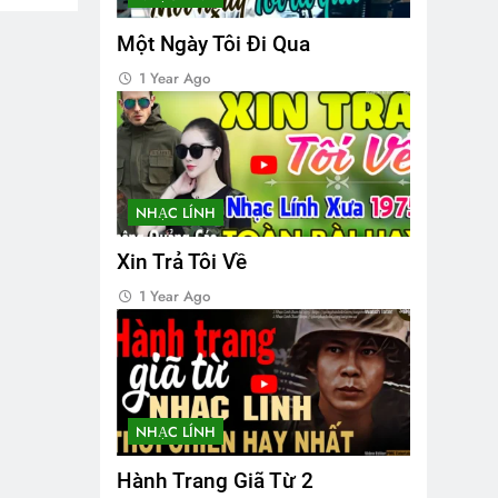
Một Ngày Tôi Đi Qua
1 Year Ago
NHẠC LÍNH
Xin Trả Tôi Về
1 Year Ago
NHẠC LÍNH
Hành Trang Giã Từ 2