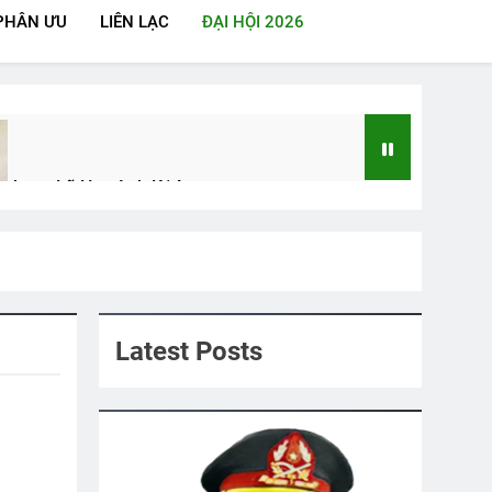
PHÂN ƯU
LIÊN LẠC
ĐẠI HỘI 2026
thony Lã Huy Anh K14
 Đoàn 5 Kỵ Binh VNCH
 Ago
Latest Posts
rong Rừng Thẳm
Điệp Khúc Mùa Xuân
go
2 Years Ago