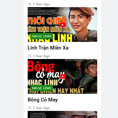
1 Year Ago
NHẠC LÍNH
Lính Trận Miền Xa
1 Year Ago
NHẠC LÍNH
Bông Cỏ May
1 Year Ago