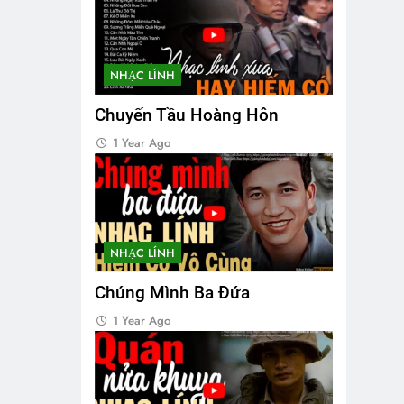
NHẠC LÍNH
Chuyến Tầu Hoàng Hôn
1 Year Ago
NHẠC LÍNH
Chúng Mình Ba Đứa
1 Year Ago