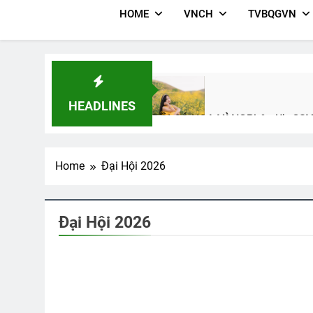
HOME
VNCH
TVBQGVN
HEADLINES
ĐỒI CỎ HOA VÀNG
Phân Ưu CS
3 Years Ago
2 Years Ago
Home
Đại Hội 2026
Thăm CSVSQ PHẠM VĂN MAI 
2 Years Ago
Đại Hội 2026
CSVSQ Nguyễn Văn Sĩ K8
CTBCT
3 Years Ago
3 Years 