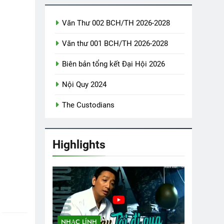
Văn Thư 002 BCH/TH 2026-2028
 Hậu K16
English For Today Book 1
1 Year Ago
Văn thư 001 BCH/TH 2026-2028
Biên bản tổng kết Đại Hội 2026
uan
ĐÔI MẮT
Đặc Khu Rừng Sát VNCH
Nội Quy 2024
3 Years Ago
2 Years Ago
The Custodians
Hội
G ÂN VÔ TẬN (Rabindranath Tagore)
rs Ago
Highlights
NHẠC LÍNH