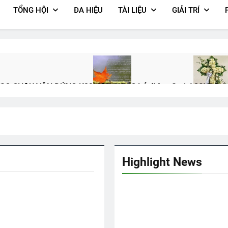
TỔNG HỘI
ĐA HIỆU
TÀI LIỆU
GIẢI TRÍ
VSQ CHÂU VĂN ĐỨNG K23
MỘT CHIẾC LÁ (Mae Stein)
CSVSQ An
3 Years Ago
2 Years Ago
K20
NT Phạm Ngọc Thiệp K7
Đi Đâu Cho Thiếp Theo Cùng
Thiết
2 Years Ago
3 Years Ago
2 Years
Highlight News
Y Tập IV Chương 36
Phỏng Vấn Đại Hội ĐK VB TC 2024
Xuân T
Ago
2 Years Ago
2 Years A