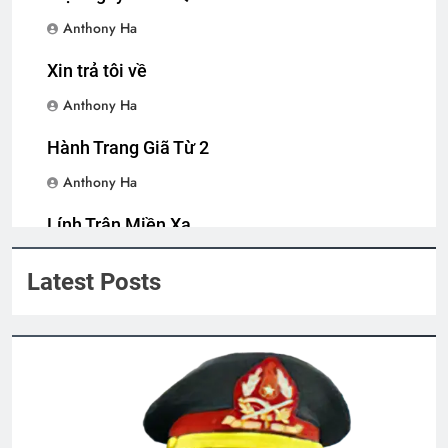
2 Years Ago
Anthony Ha
Xin trả tôi về
CSVSQ Trần Duy Xinh K10
Tôi ở miền xa
Anthony Ha
2 Years Ago
2 Years Ago
Hành Trang Giã Từ 2
Một Ngày Tôi Đi Qua
Anthony Ha
2 Years Ago
Lính Trận Miền Xa
Anthony Ha
Latest Posts
Trung Úy và thiếu nữ
Sống ở đời
2 Years Ago
3 Years Ago
HỒNG ÂN VÔ TẬN (Rabindranath
Tagore)
2 Years Ago