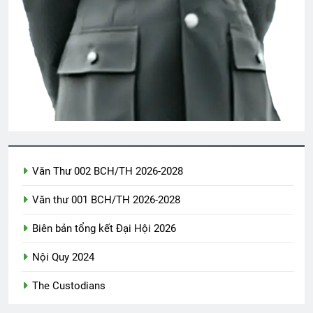
Trảng Bàng 1972
Bông cỏ may
2 Years Ago
2 Years Ago
Người Ở Lại
3 Years Ago
CTBCTY – Tập I – Chương 10
3 Years Ago
Văn Thư 002 BCH/TH 2026-2028
Văn thư 001 BCH/TH 2026-2028
Lá thư trần thế
2 Years Ago
Biên bản tổng kết Đại Hội 2026
Nội Quy 2024
MỘT NỤ HỒNG (Unknown)
The Custodians
3 Years Ago