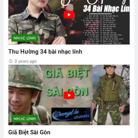
NHẠC LÍNH
Thu Hường 34 bài nhạc lính
2 years ago
NHẠC LÍNH
Giã Biệt Sài Gòn