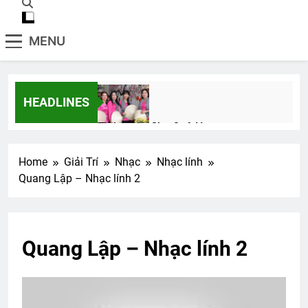
MENU
HEADLINES
Tình Xuân Cho Quê Hương
2 Years Ago
Home
Giải Trí
Nhạc
Nhạc lính
Quang Lập – Nhạc lính 2
MÙA XUÂN MUỐN NÓI
3 Years Ago
Quang Lập – Nhạc lính 2
English For Today book 2
1 Year Ago