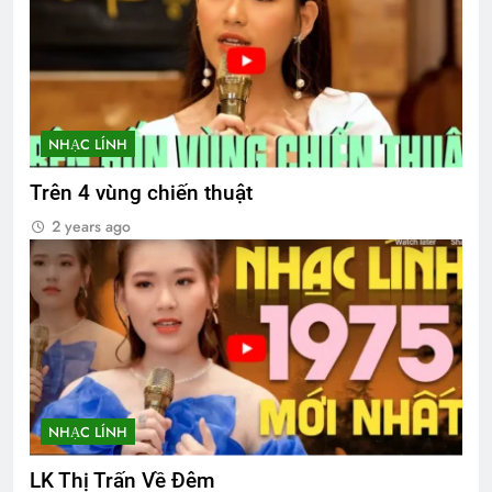
NHẠC LÍNH
Trên 4 vùng chiến thuật
2 years ago
NHẠC LÍNH
LK Thị Trấn Về Đêm