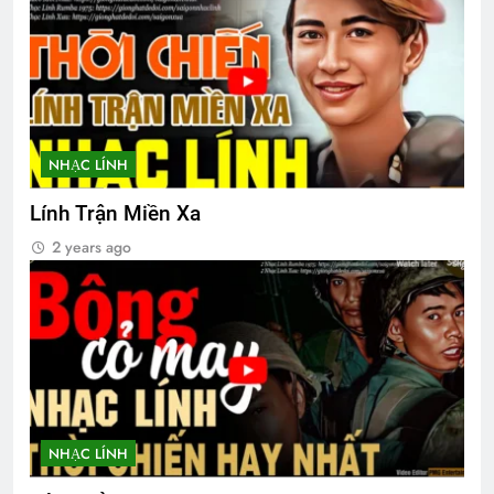
Hội Võ Bị OREGON thăm NT Trần Văn
Thư K13
2 Years Ago
NHẠC LÍNH
Tài Liệu
2 Years Ago
Lính Trận Miền Xa
2 years ago
Chương Trình Tri Ân Tác Giả
2 Years Ago
YÊU KHÔNG DÁM NÓI
Lễ mãn khóa
3 Years Ago
2 Years Ago
NHẠC LÍNH
English For Today book 6