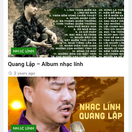
NHẠC LÍNH
Quang Lập – Album nhạc lính
2 years ago
NHẠC LÍNH