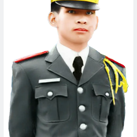
CÓ ANH TRONG ĐỜI
Khóa 26 đã mất
3 Years Ago
3 Years Ago
TVBQGVN video collections
CHỈ LÀ MƠ
3 Years Ago
2 Years Ago
CTBCTY Tập III chương 30
3 Years Ago
KHÔNG GÌ VÀNG CÓ THỂ Ở LẠI (Robert
Frost)
3 Years Ago