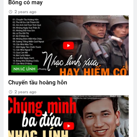
Bông cỏ may
1 Year Ago
2 years ago
NHÀ TRÊN NÚI (Đào Tiềm)
3 Years Ago
MÀU ÁO TÔI YÊU
3 Years Ago
NHẠC LÍNH
Chuyến tầu hoàng hôn
Thăm CSVCQ Nguyễn Hữu Thuyết K20
2 years ago
2 Years Ago
TIỆC ĐÊM Ở TRẠI HỌ TẢ (Đỗ Phủ)
3 Years Ago