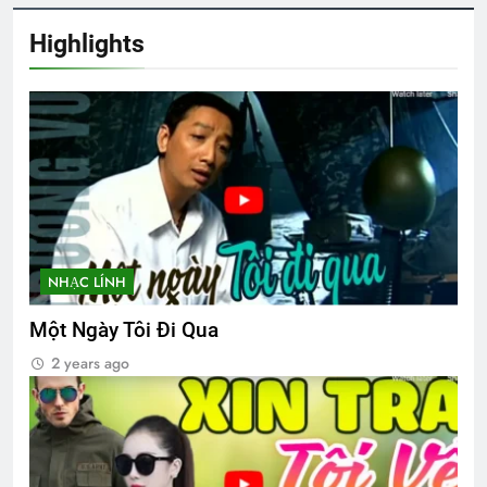
Highlights
HOA DÂM BỤT TRẮNG
2 Years Ago
3 Years Ago
Xuân nhớ chiến sĩ
Nhạc Xuân Hải Ngoại
2 Years Ago
2 Years Ago
CTBCTY – Tập I – Chương 4
3 Years Ago
NHẠC LÍNH
Một Ngày Tôi Đi Qua
Đời Chiến Binh
HƯƠNG XƯA
2 years ago
2 Years Ago
2 Years Ago
CSVSQ Nguyễn Văn Tranh K23