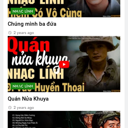
CTBCTY – Tập I – Chương 1
NHẠC LÍNH
3 Years Ago
Chúng mình ba đứa
2 years ago
NHẠC LÍNH
Quán Nửa Khuya
2 years ago