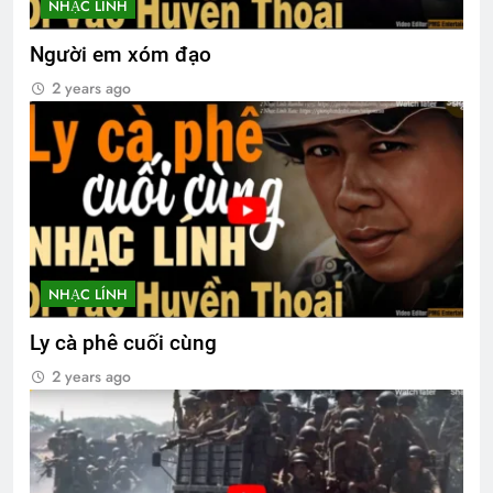
NHẠC LÍNH
Người em xóm đạo
2 years ago
NHẠC LÍNH
Ly cà phê cuối cùng
2 years ago