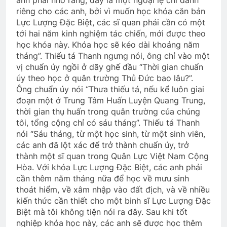
anh phải nhớ rằng, đây là một ngoại lệ chỉ dành
riêng cho các anh, bởi vì muốn học khóa căn bản
Lực Lượng Đặc Biệt, các sĩ quan phải cần có một
tới hai năm kinh nghiệm tác chiến, mới được theo
học khóa này. Khóa học sẽ kéo dài khoảng năm
tháng”. Thiếu tá Thanh ngưng nói, ông chỉ vào một
vị chuẩn úy ngồi ở dãy ghế đầu “Thời gian chuẩn
úy theo học ở quân trường Thủ Đức bao lâu?”.
Ông chuẩn úy nói “Thưa thiếu tá, nếu kể luôn giai
đoạn một ở Trung Tâm Huấn Luyện Quang Trung,
thời gian thụ huấn trong quân trường của chúng
tôi, tổng cộng chỉ có sáu tháng”. Thiếu tá Thanh
nói “Sáu tháng, từ một học sinh, từ một sinh viên,
các anh đã lột xác để trở thành chuẩn úy, trở
thành một sĩ quan trong Quân Lực Việt Nam Cộng
Hòa. Với khóa Lực Lượng Đặc Biệt, các anh phải
cần thêm năm tháng nữa để học về mưu sinh
thoát hiểm, về xâm nhập vào đất địch, và về nhiều
kiến thức cần thiết cho một binh sĩ Lực Lượng Đặc
Biệt mà tôi không tiện nói ra đây. Sau khi tốt
nghiệp khóa học này, các anh sẽ được học thêm