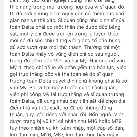
cảm, tùy vào kinh nghiệm cũng như khả năng
thích ứng trong mọi trường hợp của vị sĩ quan đó.
Nụ Tầm Xuân
Đi đôi với những hiểm nguy còn có thêm cực khổ
2 Years Ago
gian nan về thể xác. Sĩ quan cũng như binh sĩ của
toán Delta phải có một thân thể được đúc bằng
sắt, một ý chí được trui rèn trong lò luyện thép,
mới có đủ sức chịu đựng với giông tố bão bùng,
CSVSQ Bùi Quang Mẫn K6
đủ sức vượt qua mọi thử thách. Thường thì một
2 Years Ago
toán Delta nhảy vô vùng địch chỉ có sáu người,
trong đó gồm bốn Việt và hai Mỹ. Hai ông cố vấn
Mỹ đi theo chỉ để lo về phần yểm trợ hỏa lực, việc
Quân Kỳ – Quân Phục
MÙA XUÂN
gọi trực thăng bốc và thả toán sẽ do sĩ quan
2 Years Ago
3 Years Ago
trưởng toán Delta quyết định chứ không phải là cố
vấn Mỹ. Bởi vì hai ngày trước cuộc hành quân,
viên phi công Mỹ lái trực thăng và sĩ quan trưởng
Ra đi là hết rồi
GẶP GỠ LÀM CHI
toán Delta, đã cùng nhau bay tiền sát để chọn địa
3 Years Ago
3 Years Ago
điểm thả và triệt xuất, họ đã có những đồng
thuận, quy ước riêng với nhau rồi. Bốn người Việt
được trang bị vũ khí cá nhân như M16 hoặc M79
tùy theo nhiệm vụ khi xâm nhập, một cấp số đạn,
Thông tin về ĐH ĐK VB TC 2024
lựu đạn mini, M26, M67, lựu đạn khói, bảy ngày
2 Years Ago