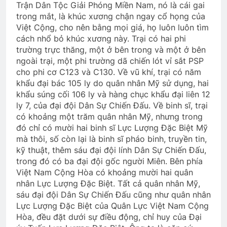
Trận Dân Tộc Giải Phóng Miền Nam, nó là cái gai
trong mắt, là khúc xương chận ngay cổ họng của
Việt Cộng, cho nên bằng mọi giá, họ luôn luôn tìm
cách nhổ bỏ khúc xương này. Trại có hai phi
trường trực thăng, một ở bên trong và một ở bên
ngoài trại, một phi trường dã chiến lót vỉ sắt PSP
cho phi cơ C123 và C130. Về vũ khí, trại có năm
khẩu đại bác 105 ly do quân nhân Mỹ sử dụng, hai
khẩu súng cối 106 ly và hàng chục khẩu đại liên 12
ly 7, của đại đội Dân Sự Chiến Đấu. Về binh sĩ, trại
có khoảng một trăm quân nhân Mỹ, nhưng trong
đó chỉ có mười hai binh sĩ Lực Lượng Đặc Biệt Mỹ
mà thôi, số còn lại là binh sĩ pháo binh, truyền tin,
kỹ thuật, thêm sáu đại đội lính Dân Sự Chiến Đấu,
trong đó có ba đại đội gốc người Miên. Bên phía
Việt Nam Cộng Hòa có khoảng mười hai quân
nhân Lực Lượng Đặc Biệt. Tất cả quân nhân Mỹ,
sáu đại đội Dân Sự Chiến Đấu cũng như quân nhân
Lực Lượng Đặc Biệt của Quân Lực Việt Nam Cộng
Hòa, đều đặt dưới sự điều động, chỉ huy của Đại