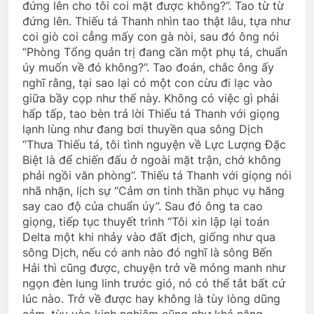
đứng lên cho tôi coi mặt được không?”. Tao từ từ
2 Years Ago
3 Years Ago
đứng lên. Thiếu tá Thanh nhìn tao thật lâu, tựa như
coi giò coi cẳng mấy con gà nòi, sau đó ông nói
“Phòng Tổng quản trị đang cần một phụ tá, chuẩn
Vietnam War – Tiếng Việt
Xuân Ca
úy muốn về đó không?”. Tao đoán, chắc ông ấy
nghĩ rằng, tại sao lại có một con cừu đi lạc vào
2 Years Ago
2 Years Ago
giữa bầy cọp như thế này. Không có việc gì phải
hấp tấp, tao bèn trả lời Thiếu tá Thanh với giọng
lạnh lùng như đang bơi thuyền qua sông Dịch
Sống ở đời
An Lộc 1972
“Thưa Thiếu tá, tôi tình nguyện về Lực Lượng Đặc
3 Years Ago
2 Years Ago
Biệt là để chiến đấu ở ngoài mặt trận, chớ không
phải ngồi văn phòng”. Thiếu tá Thanh với giọng nói
nhã nhặn, lịch sự “Cảm ơn tinh thần phục vụ hăng
Chiến tranh bên cạnh, tình yêu
say cao độ của chuẩn úy”. Sau đó ông ta cao
3 Years Ago
giọng, tiếp tục thuyết trình “Tôi xin lập lại toán
Delta một khi nhảy vào đất địch, giống như qua
sông Dịch, nếu có anh nào đó nghĩ là sông Bến
Hải thì cũng được, chuyện trở về mỏng manh như
CSVSQ Phan Văn Đồng K27
ngọn đèn lung linh trước gió, nó có thể tắt bất cứ
3 Years Ago
lúc nào. Trở về được hay không là tùy lòng dũng