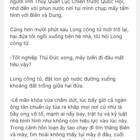
người lính Thủy Quân Lục Chiến trước Quốc Hội,
3 Years Ago
nhớ đến vòi phun nước nơi tụi mình chụp mấy tấm
hình với Biên và Dung.
LÁ THƯ ĐÃ HIỂU (Rabindranath
Cũng hơn mười phút sau Long công tử mới trở lại,
Tagore)
hai đứa tôi ngồi xuống bên hè nhà, tôi hỏi Long
3 Years Ago
công tử.
-Tốt nghiệp Thủ Đức xong, mày biến đi đâu mất
Tâm thu gửi quý phu nhân Võ Bị
tiêu vậy?
2 Years Ago
Long công tử, đặt lon gô nước đường xuống
khoảng đất trống giữa hai đứa.
Cánh Thiệp Đầu Xuân
Người đầu gió
-Lễ mãn khóa vừa chấm dứt, lúc bấy giờ cả ngàn
2 Years Ago
2 Years Ago
ông tân chuẩn úy túa ra khắp mọi nơi cứ như là
bầy ong vỡ tổ, mạnh ai nấy bay, trật tự và kỷ luật
nhà binh hình như không còn hiệu lực vào lúc này.
MÃI MÃI TẠ ƠN (M.S. Lowndes)
Trong cảnh hỗn loạn ấy tao chạy đi tìm thằng Biên
3 Years Ago
và mày, tìm hoài không thấy tụi mày ở đâu, cuối