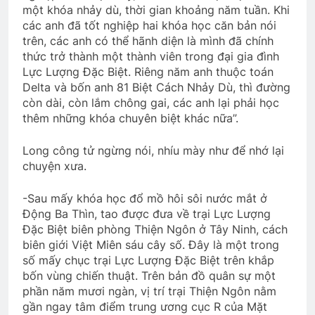
một khóa nhảy dù, thời gian khoảng năm tuần. Khi
các anh đã tốt nghiệp hai khóa học căn bản nói
trên, các anh có thể hãnh diện là mình đã chính
thức trở thành một thành viên trong đại gia đình
Lực Lượng Đặc Biệt. Riêng năm anh thuộc toán
Delta và bốn anh 81 Biệt Cách Nhảy Dù, thì đường
còn dài, còn lắm chông gai, các anh lại phải học
thêm những khóa chuyên biệt khác nữa”.
Long công tử ngừng nói, nhíu mày như để nhớ lại
chuyện xưa.
-Sau mấy khóa học đổ mồ hôi sôi nước mắt ở
Động Ba Thìn, tao được đưa về trại Lực Lượng
Đặc Biệt biên phòng Thiện Ngôn ở Tây Ninh, cách
biên giới Việt Miên sáu cây số. Đây là một trong
số mấy chục trại Lực Lượng Đặc Biệt trên khắp
bốn vùng chiến thuật. Trên bản đồ quân sự một
phần năm mươi ngàn, vị trí trại Thiện Ngôn nằm
gần ngay tâm điểm trung ương cục R của Mặt