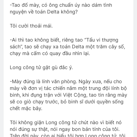
-Tao đố mày, có ông chuẩn úy nào dám tình
nguyện về toán Delta không?
Tôi cười thoải mái.
-Ai thì tao không biết, riêng tao “Tẩu vi thượng
sách”, tao sẽ chạy xa toán Delta một trăm cây số,
chạy mà cấm có quay đầu nhìn lại.
Long công tử gật gù đắc ý.
-Mày đúng là lính văn phòng. Ngày xưa, nếu cho
mày về đơn vị tác chiến nắm một trung đội lính bộ
binh, khi đụng trận với Việt Cộng, tao tin rằng mày
sẽ co giò chạy trước, bỏ binh sĩ dưới quyền sống
chết mặc bây.
Tôi không giận Long công tử chút nào vì biết nó
nói đúng sự thật, nói ngay bon bản tính của tôi.
Trên đời này, còn ai hiểu tôi hơn Long công tử, tôi