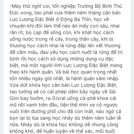
-Mày thử nghĩ coi, tốt nghiệp Trường Bộ Binh Thủ
Đức xong, tao phải cưa thêm năm tháng căn bản
Lực Lượng Đặc Biệt ở Động Ba Thìn, học về
chuyện khi đói làm thế nào ăn mấy con sâu, nhai
rắn rít, bọ cạp để sống còn, khi khát học cách
uống nước trong rễ cây, trong thân cây, khi bị
thương học cách nhai lá rừng đắp lên vết thương
để cầm máu, đau yếu học cách nuốt lá rừng để trị
bịnh rồi học cách sử dụng những dụng cụ đặc
biệt, mà một người lính Lực Lượng Đặc Biệt mang
theo khi hành quân. Và bài học quan trọng nhất
tốn nhiều ngày giờ nhất, là hành quân xâm nhập.
Vừa dứt khóa học căn bản Lực Lượng Đặc Biệt,
tao tưởng sẽ có cái phép dăm bảy ngày về Sài
Gòn bay bướm, ra Givral uống cà-phê khoe cái
mũ nồi xanh trên đầu, tiện thể nhìn xe cộ ngược
xuôi trên đường phố cho đã con mắt, nào ngờ cả
bọn lại bị lùa sang học nhảy dù thêm năm tuần lễ
nữa. Nhảy dù là khóa học không dễ nhưng cũng
không khó, để huấn luyện về thể xác, mỗi buổi