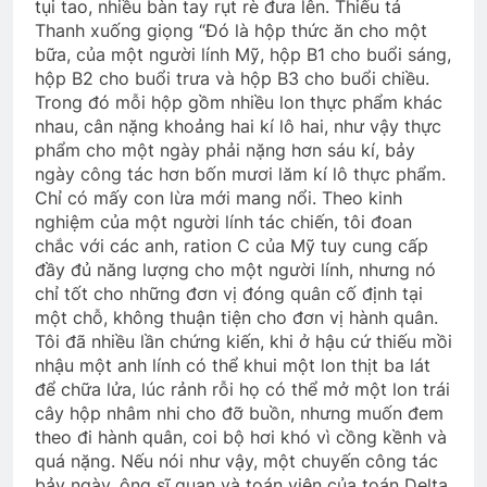
tụi tao, nhiều bàn tay rụt rè đưa lên. Thiếu tá
Thanh xuống giọng “Đó là hộp thức ăn cho một
bữa, của một người lính Mỹ, hộp B1 cho buổi sáng,
hộp B2 cho buổi trưa và hộp B3 cho buổi chiều.
Trong đó mỗi hộp gồm nhiều lon thực phẩm khác
nhau, cân nặng khoảng hai kí lô hai, như vậy thực
phẩm cho một ngày phải nặng hơn sáu kí, bảy
ngày công tác hơn bốn mươi lăm kí lô thực phẩm.
Chỉ có mấy con lừa mới mang nổi. Theo kinh
nghiệm của một người lính tác chiến, tôi đoan
chắc với các anh, ration C của Mỹ tuy cung cấp
đầy đủ năng lượng cho một người lính, nhưng nó
chỉ tốt cho những đơn vị đóng quân cố định tại
một chỗ, không thuận tiện cho đơn vị hành quân.
Tôi đã nhiều lần chứng kiến, khi ở hậu cứ thiếu mồi
nhậu một anh lính có thể khui một lon thịt ba lát
để chữa lửa, lúc rảnh rỗi họ có thể mở một lon trái
cây hộp nhâm nhi cho đỡ buồn, nhưng muốn đem
theo đi hành quân, coi bộ hơi khó vì cồng kềnh và
quá nặng. Nếu nói như vậy, một chuyến công tác
bảy ngày, ông sĩ quan và toán viên của toán Delta