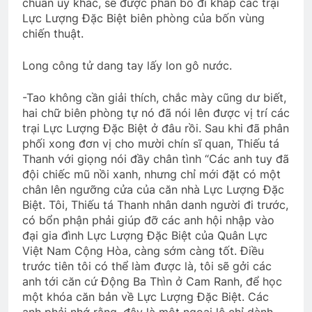
chuẩn úy khác, sẽ được phân bố đi khắp các trại
Lực Lượng Đặc Biệt biên phòng của bốn vùng
chiến thuật.
Long công tử dang tay lấy lon gô nước.
-Tao không cần giải thích, chắc mày cũng dư biết,
hai chữ biên phòng tự nó đã nói lên được vị trí các
trại Lực Lượng Đặc Biệt ở đâu rồi. Sau khi đã phân
phối xong đơn vị cho mười chín sĩ quan, Thiếu tá
Thanh với giọng nói đầy chân tình “Các anh tuy đã
đội chiếc mũ nồi xanh, nhưng chỉ mới đặt có một
chân lên ngưỡng cửa của căn nhà Lực Lượng Đặc
Biệt. Tôi, Thiếu tá Thanh nhân danh người đi trước,
có bổn phận phải giúp đỡ các anh hội nhập vào
đại gia đình Lực Lượng Đặc Biệt của Quân Lực
Việt Nam Cộng Hòa, càng sớm càng tốt. Điều
trước tiên tôi có thể làm được là, tôi sẽ gởi các
anh tới căn cứ Động Ba Thìn ở Cam Ranh, để học
một khóa căn bản về Lực Lượng Đặc Biệt. Các