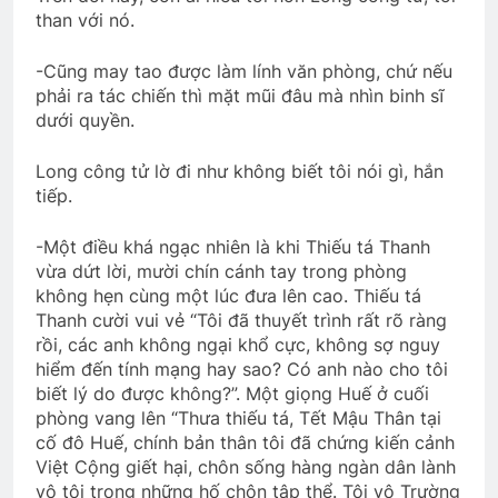
than với nó.
-Cũng may tao được làm lính văn phòng, chứ nếu
phải ra tác chiến thì mặt mũi đâu mà nhìn binh sĩ
dưới quyền.
Long công tử lờ đi như không biết tôi nói gì, hắn
tiếp.
-Một điều khá ngạc nhiên là khi Thiếu tá Thanh
vừa dứt lời, mười chín cánh tay trong phòng
không hẹn cùng một lúc đưa lên cao. Thiếu tá
Thanh cười vui vẻ “Tôi đã thuyết trình rất rõ ràng
rồi, các anh không ngại khổ cực, không sợ nguy
hiểm đến tính mạng hay sao? Có anh nào cho tôi
biết lý do được không?”. Một giọng Huế ở cuối
phòng vang lên “Thưa thiếu tá, Tết Mậu Thân tại
cố đô Huế, chính bản thân tôi đã chứng kiến cảnh
Việt Cộng giết hại, chôn sống hàng ngàn dân lành
vô tội trong những hố chôn tập thể. Tôi vô Trường