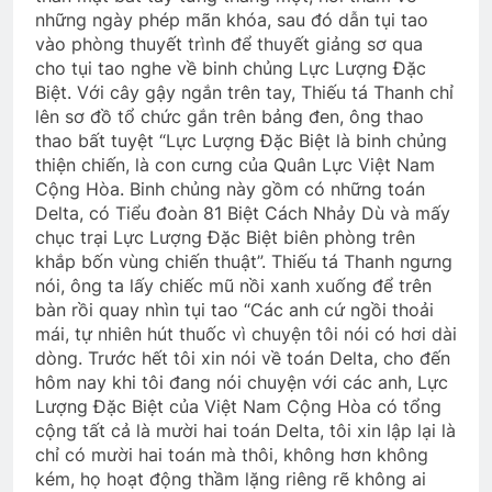
Phân Ưu CSVSQ Hoàng Đình Hiệp K20
những ngày phép mãn khóa, sau đó dẫn tụi tao
2 Years Ago
vào phòng thuyết trình để thuyết giảng sơ qua
cho tụi tao nghe về binh chủng Lực Lượng Đặc
Biệt. Với cây gậy ngắn trên tay, Thiếu tá Thanh chỉ
Cao nguyên sau ngày đình chiến
lên sơ đồ tổ chức gắn trên bảng đen, ông thao
3 Years Ago
thao bất tuyệt “Lực Lượng Đặc Biệt là binh chủng
thiện chiến, là con cưng của Quân Lực Việt Nam
Cộng Hòa. Binh chủng này gồm có những toán
Delta, có Tiểu đoàn 81 Biệt Cách Nhảy Dù và mấy
Tạ ơn đời
Bông cỏ may
chục trại Lực Lượng Đặc Biệt biên phòng trên
3 Years Ago
2 Years Ago
khắp bốn vùng chiến thuật”. Thiếu tá Thanh ngưng
nói, ông ta lấy chiếc mũ nồi xanh xuống để trên
bàn rồi quay nhìn tụi tao “Các anh cứ ngồi thoải
TẾT, LẠI NHỚ SAIGON
mái, tự nhiên hút thuốc vì chuyện tôi nói có hơi dài
3 Years Ago
dòng. Trước hết tôi xin nói về toán Delta, cho đến
hôm nay khi tôi đang nói chuyện với các anh, Lực
Lượng Đặc Biệt của Việt Nam Cộng Hòa có tổng
Em còn nhớ mùa Xuân
cộng tất cả là mười hai toán Delta, tôi xin lập lại là
chỉ có mười hai toán mà thôi, không hơn không
2 Years Ago
kém, họ hoạt động thầm lặng riêng rẽ không ai