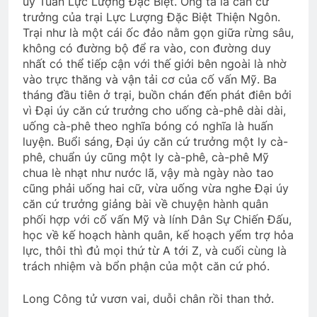
úy Tuấn Lực Lượng Đặc Biệt. Ông ta là căn cứ
trưởng của trại Lực Lượng Đặc Biệt Thiện Ngôn.
Trại như là một cái ốc đảo nằm gọn giữa rừng sâu,
không có đường bộ để ra vào, con đường duy
nhất có thể tiếp cận với thế giới bên ngoài là nhờ
vào trực thăng và vận tải cơ của cố vấn Mỹ. Ba
tháng đầu tiên ở trại, buồn chán đến phát điên bởi
vì Đại úy căn cứ trưởng cho uống cà-phê dài dài,
uống cà-phê theo nghĩa bóng có nghĩa là huấn
luyện. Buổi sáng, Đại úy căn cứ trưởng một ly cà-
phê, chuẩn úy cũng một ly cà-phê, cà-phê Mỹ
chua lè nhạt như nước lã, vậy mà ngày nào tao
cũng phải uống hai cữ, vừa uống vừa nghe Đại úy
căn cứ trưởng giảng bài về chuyện hành quân
phối hợp với cố vấn Mỹ và lính Dân Sự Chiến Đấu,
học về kế hoạch hành quân, kế hoạch yểm trợ hỏa
lực, thôi thì đủ mọi thứ từ A tới Z, và cuối cùng là
trách nhiệm và bổn phận của một căn cứ phó.
Long Công tử vươn vai, duỗi chân rồi than thở.