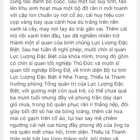
cùng tao đành bỏ cuộc. Sau một lúc suy tính, tao
lên Khu sinh hoạt mua một bộ đồ rằn ri mới toanh
ĐỪNG TIẾC NỮA EM
với cặp lon chuẩn úy nơi cổ áo, cái huy hiệu con
3 Years Ago
cọp vàng bay qua cánh hoa dù trắng trên nền
xanh lá cây, may nơi tay áo trái gần vai. Thêm cái
mũ nồi xanh trên đầu, tao đã nghiễm nhiên trở
thành một sĩ quan của binh chủng Lực Lượng Đặc
CSVSQ Trần Trung Hiếu K23
Biệt. Sau hai tuần lễ nghỉ phép, mười chín sĩ quan
2 Years Ago
Lực Lượng Đặc Biệt của khóa mình, trong đó gồm
có chín sĩ quan tốt nghiệp Thủ Đức và mười sĩ
quan tốt nghiệp Đồng Đế, về trình diện Bộ tư lịnh
CTBCTY Tập III chương 33
Lực Lượng Đặc Biệt ở Nha Trang. Thiếu tá Thanh
3 Years Ago
trưởng phòng Tổng quản trị của Lực Lượng Đặc
Biệt, với gương mặt còn quá trẻ, có thể chưa quá
ba mươi tuổi nhưng đầy vẻ phong trần dày dạn
gió mưa, trong bộ quân phục rằn ri thẳng nếp, đôi
CON DÊ CỦA ÔNG SEGUIN (Alphonse
Daudet)
giày bốt đờ sô hai da bóng loáng, thêm cái hoa
mai có gạch trên cổ áo, tụi tao say mê chiêm
3 Years Ago
ngưỡng cái nét oai hùng đầy phong độ của ông ta
mà quên mất chào hỏi, trình diện. Thiếu tá Thanh
thân mật bắt tay từng thằng một, hỏi thăm về