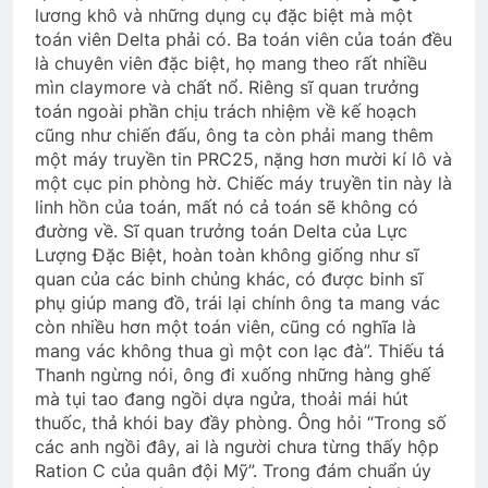
lương khô và những dụng cụ đặc biệt mà một
toán viên Delta phải có. Ba toán viên của toán đều
là chuyên viên đặc biệt, họ mang theo rất nhiều
CSVSQ Anthony Lã Huy Anh K14
mìn claymore và chất nổ. Riêng sĩ quan trưởng
2 Years Ago
toán ngoài phần chịu trách nhiệm về kế hoạch
cũng như chiến đấu, ông ta còn phải mang thêm
một máy truyền tin PRC25, nặng hơn mười kí lô và
một cục pin phòng hờ. Chiếc máy truyền tin này là
Cao Nguyên 1973
Bình Dương 1970
linh hồn của toán, mất nó cả toán sẽ không có
2 Years Ago
2 Years Ago
đường về. Sĩ quan trưởng toán Delta của Lực
Lượng Đặc Biệt, hoàn toàn không giống như sĩ
quan của các binh chủng khác, có được binh sĩ
YÊU NGHĨA LÀ YÊU?
Trảng Bàng 1972
phụ giúp mang đồ, trái lại chính ông ta mang vác
3 Years Ago
2 Years Ago
còn nhiều hơn một toán viên, cũng có nghĩa là
mang vác không thua gì một con lạc đà”. Thiếu tá
Thanh ngừng nói, ông đi xuống những hàng ghế
Website Đại Hội VBTC 2026
mà tụi tao đang ngồi dựa ngửa, thoải mái hút
thuốc, thả khói bay đầy phòng. Ông hỏi “Trong số
1 Year Ago
các anh ngồi đây, ai là người chưa từng thấy hộp
Ration C của quân đội Mỹ”. Trong đám chuẩn úy