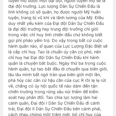
tuyển mộ được một đại đội, người tuyển mộ sẽ là
đại đội trưởng. Lực lượng Dân Sự Chiến Đấu là
lính không có số quân, họ được người Mỹ huấn
luyện, trang bị vũ khí và lãnh lương của Mỹ. Điều
duy nhất yếu kém của Đại đội Dân Sự Chiến Đấu
là đại đội trưởng hay trung đội trưởng chỉ giỏi
trong việc chỉ huy lính chiến đấu chứ không biết
gọi phi pháo yểm trợ. Do vậy trong bất cứ cuộc
hành quân nào, sĩ quan của Lực Lượng Đặc Biệt sẽ
là cấp chỉ huy. Tao là chuẩn úy căn cứ phó, nên
chỉ huy hai Đại đội Dân Sự Chiến Đấu khi hành
quân là chuyện bắt buộc. Ngày thứ ba trong cuộc
hành quân, tụi tao bắt đầu di chuyển qua biên giới,
lâu lâu mình bất ngờ tràn qua biên giới một lần,
phá hủy các căn cứ hậu cần của cục R rồi lẹ lẹ rút
về, chẳng có ủy hội quốc tế nào dám đến tận
chiến trường trong rừng sâu núi thẳm để kiểm
soát hay phản đối. Tao chia lực lượng làm hai
cánh quân, Đại đội I Dân Sự Chiến Đấu đi cánh
trái, Đại đội II Dân Sự Chiến Đấu bên cánh phải,
cách nhau chừng một trăm mét, bộ chỉ huy của