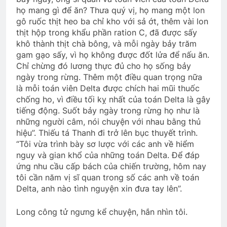
họ mang gì để ăn? Thưa quý vị, họ mang một lon
gô ruốc thịt heo ba chỉ kho với sả ớt, thêm vài lon
thịt hộp trong khẩu phần ration C, đã được sấy
khô thành thịt chà bông, và mỗi ngày bảy trăm
gam gạo sấy, vì họ không được đốt lửa để nấu ăn.
Chỉ chừng đó lương thực đủ cho họ sống bảy
ngày trong rừng. Thêm một điều quan trọng nữa
là mỗi toán viên Delta được chích hai mũi thuốc
chống ho, vì điều tối kỵ nhất của toán Delta là gây
tiếng động. Suốt bảy ngày trong rừng họ như là
những người câm, nói chuyện với nhau bằng thủ
hiệu”. Thiếu tá Thanh đi trở lên bục thuyết trình.
“Tôi vừa trình bày sơ lược với các anh về hiểm
nguy và gian khổ của những toán Delta. Để đáp
ứng nhu cầu cấp bách của chiến trường, hôm nay
tôi cần năm vị sĩ quan trong số các anh về toán
Delta, anh nào tình nguyện xin đưa tay lên”.
Long công tử ngưng kể chuyện, hắn nhìn tôi.