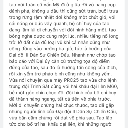
tao với toán cố vấn Mỹ đi ở giữa. Đi vô hang cọp
đánh phá, không u đầu thì cũng sứt trán, buổi trưa
trong rừng rậm nhiệt đới không một chút gió, với
cái nóng oi bức vây quanh, bộ chỉ huy của tao
đang lầm lủi di chuyển với đội hình hàng một, tao
bỗng nghe được cùng một lúc, nhiều tiếng nổ long
trời lở đất của đủ loại vũ khí cá nhân cũng như
cộng đồng vào hướng ba giờ, tức là hướng của
Đại đội II Dân Sự Chiến Đấu. Nhanh như chớp tao
báo cáo với Đại úy căn cứ trưởng tọa độ điểm
đứng của tao, sau đó là hướng tấn công của địch,
rồi xin yểm trợ pháo binh cũng như không yểm.
Vừa nói chuyện qua máy PRC25 tao vừa cho lệnh
trung đội Trinh Sát cùng với hai khẩu đại liên M60,
bẻ một góc chín chục độ, đội hình của bộ chỉ huy
đã thành hàng ngang, tất cả tiến về phía trước.
Mới di chuyển chừng hai chục thước, tao đã gặp
những người lính của Đại đội II Dân Sự Chiến Đấu,
vừa bắn cầm chừng rồi dạt về phía sau. Tao lập
tức cho bố trí hai khẩu đại liên, khi những người