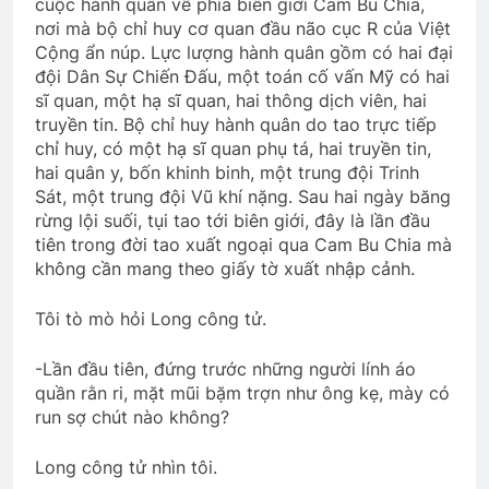
cuộc hành quân về phía biên giới Cam Bu Chia,
nơi mà bộ chỉ huy cơ quan đầu não cục R của Việt
Cộng ẩn núp. Lực lượng hành quân gồm có hai đại
đội Dân Sự Chiến Đấu, một toán cố vấn Mỹ có hai
sĩ quan, một hạ sĩ quan, hai thông dịch viên, hai
truyền tin. Bộ chỉ huy hành quân do tao trực tiếp
chỉ huy, có một hạ sĩ quan phụ tá, hai truyền tin,
hai quân y, bốn khinh binh, một trung đội Trinh
Sát, một trung đội Vũ khí nặng. Sau hai ngày băng
rừng lội suối, tụi tao tới biên giới, đây là lần đầu
tiên trong đời tao xuất ngoại qua Cam Bu Chia mà
không cần mang theo giấy tờ xuất nhập cảnh.
Tôi tò mò hỏi Long công tử.
-Lần đầu tiên, đứng trước những người lính áo
quần rằn ri, mặt mũi bặm trợn như ông kẹ, mày có
run sợ chút nào không?
Long công tử nhìn tôi.