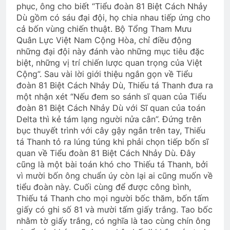
phục, ông cho biết “Tiểu đoàn 81 Biệt Cách Nhảy
Dù gồm có sáu đại đội, họ chia nhau tiếp ứng cho
cả bốn vùng chiến thuật. Bộ Tổng Tham Mưu
Quân Lực Việt Nam Cộng Hòa, chỉ điều động
những đại đội này đánh vào những mục tiêu đặc
biệt, những vị trí chiến lược quan trọng của Việt
Cộng”. Sau vài lời giới thiệu ngắn gọn về Tiểu
đoàn 81 Biệt Cách Nhảy Dù, Thiếu tá Thanh đưa ra
một nhận xét “Nếu đem so sánh sĩ quan của Tiểu
đoàn 81 Biệt Cách Nhảy Dù với Sĩ quan của toán
Delta thì kẻ tám lạng người nửa cân”. Đứng trên
bục thuyết trình với cây gậy ngắn trên tay, Thiếu
tá Thanh tỏ ra lúng túng khi phải chọn tiếp bốn sĩ
quan về Tiểu đoàn 81 Biệt Cách Nhảy Dù. Đây
cũng là một bài toán khó cho Thiếu tá Thanh, bởi
vì mười bốn ông chuẩn úy còn lại ai cũng muốn về
tiểu đoàn này. Cuối cùng để được công bình,
Thiếu tá Thanh cho mọi người bốc thăm, bốn tấm
giấy có ghi số 81 và mười tấm giấy trắng. Tao bốc
nhằm tờ giấy trắng, có nghĩa là tao cùng chín ông