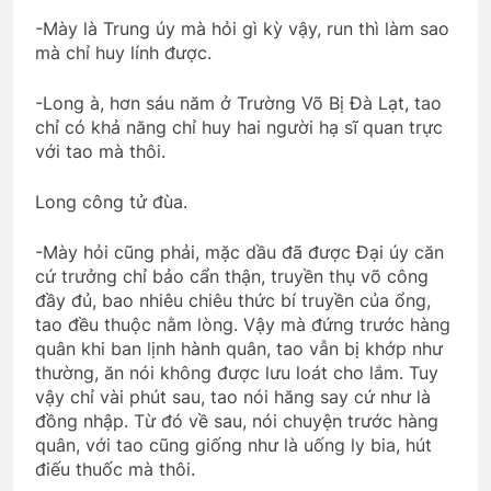
-Mày là Trung úy mà hỏi gì kỳ vậy, run thì làm sao
mà chỉ huy lính được.
-Long à, hơn sáu năm ở Trường Võ Bị Đà Lạt, tao
chỉ có khả năng chỉ huy hai người hạ sĩ quan trực
với tao mà thôi.
Long công tử đùa.
-Mày hỏi cũng phải, mặc dầu đã được Đại úy căn
cứ trưởng chỉ bảo cẩn thận, truyền thụ võ công
đầy đủ, bao nhiêu chiêu thức bí truyền của ổng,
tao đều thuộc nằm lòng. Vậy mà đứng trước hàng
quân khi ban lịnh hành quân, tao vẫn bị khớp như
thường, ăn nói không được lưu loát cho lắm. Tuy
vậy chỉ vài phút sau, tao nói hăng say cứ như là
đồng nhập. Từ đó về sau, nói chuyện trước hàng
quân, với tao cũng giống như là uống ly bia, hút
điếu thuốc mà thôi.