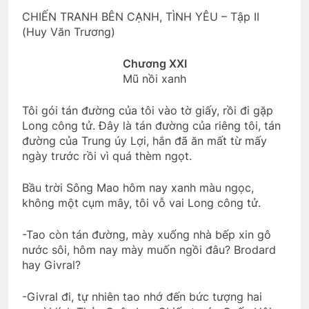
CHIẾN TRANH BÊN CẠNH, TÌNH YÊU – Tập II
(Huy Văn Trương)
CSVSQ Đặng Ngọc Thêm K25
2 Years Ago
Chương XXI
Mũ nồi xanh
CSVSQ Chế Văn Thức K19
Tôi gói tán đường của tôi vào tờ giấy, rồi đi gặp
2 Years Ago
Long công tử. Đây là tán đường của riêng tôi, tán
đường của Trung úy Lợi, hắn đã ăn mất từ mấy
ngày trước rồi vì quá thèm ngọt.
Mùa xuân đó có em
Vẫy tay ngậm ngùi
2 Years Ago
2 Years Ago
Bầu trời Sông Mao hôm nay xanh màu ngọc,
không một cụm mây, tôi vỗ vai Long công tử.
NGƯỜI ĐẸP
HVB/BCL Tân Niên 2024
-Tao còn tán đường, mày xuống nhà bếp xin gô
nước sôi, hôm nay mày muốn ngồi đâu? Brodard
3 Years Ago
3 Years Ago
hay Givral?
-Givral đi, tự nhiên tao nhớ đến bức tượng hai
CTBCTY – Tập I – Chương 10