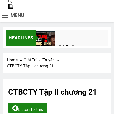
MENU
HEADLINES
Hành Trang Giã Từ 2
2 Years Ago
Home
Giải Trí
Truyện
CTBCTY Tập II chương 21
Đón Xuân Này Nhớ Xuân Xưa
2 Years Ago
CTBCTY Tập II chương 21
Hội VB.Oregon Thăm Viếng CSVSQ Cao
Văn Lợi K21
2 Years Ago
Listen to this