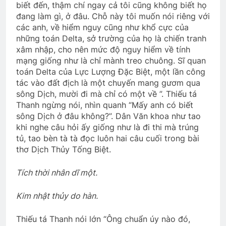
biết đến, thậm chí ngay cả tôi cũng không biết họ
đang làm gì, ở đâu. Chỗ này tôi muốn nói riêng với
CON ĐƯỜNG MẮT KHÔNG NHÌN THẤY
các anh, về hiểm nguy cũng như khổ cực của
(Rabindranath Tagore)
những toán Delta, sở trường của họ là chiến tranh
3 Years Ago
xâm nhập, cho nên mức độ nguy hiểm về tính
mạng giống như là chỉ mành treo chuông. Sĩ quan
toán Delta của Lực Lượng Đặc Biệt, một lần công
CSVSQ Nguyễn Ngọc K30
tác vào đất địch là một chuyến mang gươm qua
3 Years Ago
sông Dịch, mười đi mà chỉ có một về ”. Thiếu tá
Thanh ngừng nói, nhìn quanh “Mấy anh có biết
sông Dịch ở đâu không?”. Dân Văn khoa như tao
khi nghe câu hỏi ấy giống như là đi thi mà trúng
THUYỀN GIẤY (Rabindranath Tagore)
tủ, tao bèn tà tà đọc luôn hai câu cuối trong bài
3 Years Ago
thơ Dịch Thủy Tống Biệt.
Tích thời nhân dĩ một.
Ngày này Năm Ấy 29-12-1972
3 Years Ago
Kim nhật thủy do hàn.
Thiếu tá Thanh nói lớn “Ông chuẩn úy nào đó,
Thăm NT Cao Yết K16
Album 3