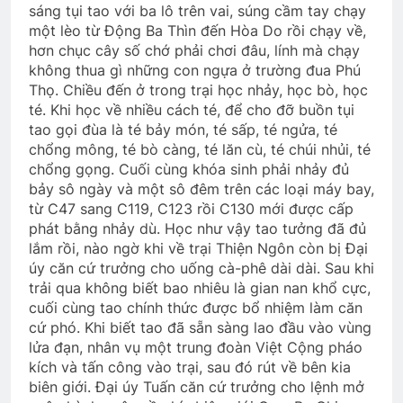
sáng tụi tao với ba lô trên vai, súng cầm tay chạy
một lèo từ Động Ba Thìn đến Hòa Do rồi chạy về,
hơn chục cây số chớ phải chơi đâu, lính mà chạy
không thua gì những con ngựa ở trường đua Phú
Thọ. Chiều đến ở trong trại học nhảy, học bò, học
té. Khi học về nhiều cách té, để cho đỡ buồn tụi
tao gọi đùa là té bảy món, té sấp, té ngửa, té
chổng mông, té bò càng, té lăn cù, té chúi nhủi, té
chổng gọng. Cuối cùng khóa sinh phải nhảy đủ
bảy sô ngày và một sô đêm trên các loại máy bay,
từ C47 sang C119, C123 rồi C130 mới được cấp
phát bằng nhảy dù. Học như vậy tao tưởng đã đủ
lắm rồi, nào ngờ khi về trại Thiện Ngôn còn bị Đại
úy căn cứ trưởng cho uống cà-phê dài dài. Sau khi
trải qua không biết bao nhiêu là gian nan khổ cực,
cuối cùng tao chính thức được bổ nhiệm làm căn
cứ phó. Khi biết tao đã sẵn sàng lao đầu vào vùng
lửa đạn, nhân vụ một trung đoàn Việt Cộng pháo
kích và tấn công vào trại, sau đó rút về bên kia
biên giới. Đại úy Tuấn căn cứ trưởng cho lệnh mở