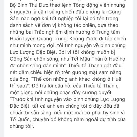
Bộ Binh Thủ Đức theo lệnh Tổng động viên nhưng
ý nguyện là cầm súng chiến đấu chống lại Cộng
Sản, nào ngờ khi tốt nghiệp tôi lại có tên trong
danh sách về đơn vị không tác chiến, dựa theo
những bài Trắc nghiệm định hướng ở Trung tâm
Huấn luyện Quang Trung. Không được đi tác chiến
như mình mong đợi, tôi tình nguyện về binh chủng
Lực Lượng Đặc Biệt. Bởi vì tôi không muốn bị
Cộng Sản chôn sống, như Tết Mậu Thân ở Huế họ
đã chôn sống dân mình”. Thiếu tá Thanh gật đầu,
nét đăm chiêu hiện rõ trên gương mặt sạm nắng
của ông. “Thế còn những anh khác không ở Huế
thì sao?”. Để trả lời câu hỏi của Thiếu tá Thanh,
một giọng nói chững chạc đầy cương quyết
“Trước khi tình nguyện vào binh chủng Lực Lượng
Đặc Biệt, tất cả anh em chúng tôi ở đây đều đã
chuẩn bị sẵn sàng, nếu một mai có phải hy sinh vì
Tổ Quốc, chuyện đó không nằm ngoài dự tính của
chúng tôi”.