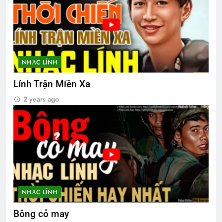
Tình em rứa đó
3 Years Ago
BÀI CA “NGƯỜI TỐT” (Lỗ Tấn)
NHẠC LÍNH
3 Years Ago
Lính Trận Miền Xa
2 years ago
TƯỞNG CHỪNG CA DAO
2 Years Ago
Thăm QP Dư Ngọc Thanh K14/1
2 Years Ago
NHẠC LÍNH
CTBCTY – Tập I – Chương 3
3 Years Ago
Bông cỏ may