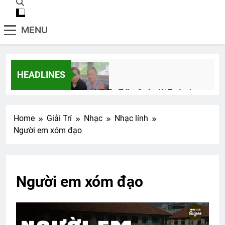
MENU
HEADLINES
Thăm NT Tạ Trần Quân K17 và phu
nhân
2 Years Ago
Home
Giải Trí
Nhạc
Nhạc lính
Người em xóm đạo
CTBCTY Tập II chương 14
3 Years Ago
Người em xóm đạo
Phân Ưu CSVSQ CHÂU VĂN ĐỨNG K23
2 Years Ago