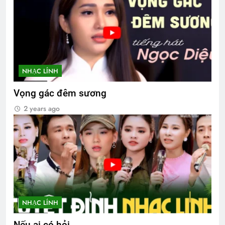
NHẠC LÍNH
Vọng gác đêm sương
2 years ago
NHẠC LÍNH
Nếu ai có hỏi