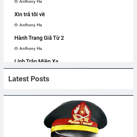
Anthony Ha
Quang Lập – Nhạc lính 2
ĐÔI MẮT
2 Years Ago
3 Years Ago
Xin trả tôi về
Anthony Ha
CÓ MỘT TÌNH YÊU ĐẸP NHƯ SON
Hành Trang Giã Từ 2
3 Years Ago
Anthony Ha
Vĩnh Long 1965
Điệp Khúc Mùa Xuân
Lính Trận Miền Xa
2 Years Ago
2 Years Ago
Anthony Ha
Latest Posts
THIÊN CHÚA NỞ HOA (Rabindranath
Tagore)
3 Years Ago
LỜI HỨA (Rabindranath Tagore)
3 Years Ago