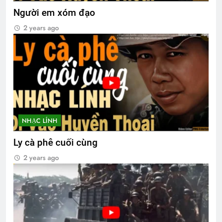
Người em xóm đạo
2 years ago
NHẠC LÍNH
Ly cà phê cuối cùng
2 years ago