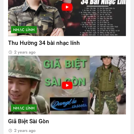
NHẠC LÍNH
Thu Hường 34 bài nhạc lính
2 years ago
NHẠC LÍNH
Giã Biệt Sài Gòn
2 years ago