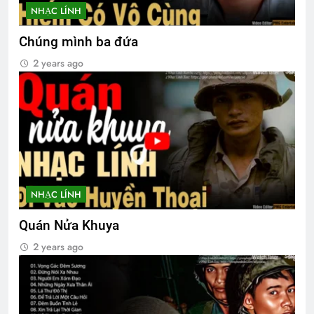
NHẠC LÍNH
3 Years Ago
Chúng mình ba đứa
CTBCTY Tập II chương 13
2 years ago
3 Years Ago
CSVSQ Lại Đình Đán K18
3 Years Ago
NHẠC LÍNH
Thăm CSVSQ Nguyễn Đạt Thịnh K6
2 Years Ago
Quán Nửa Khuya
2 years ago
CSVSQ Ngô Thanh Vân K10
2 Years Ago