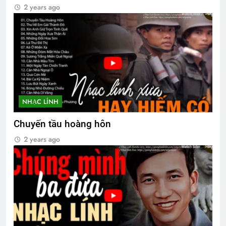
2 years ago
Đêm buồn phố thị
2 Years Ago
CSVSQ Nguyễn Hữu Cước K21
1 Year Ago
NHẠC LÍNH
Chuyến tầu hoàng hôn
Thu Hường 34 bài nhạc lính
2 Years Ago
2 years ago
Album 4
3 Years Ago
CÔ DÂU LẦN NỮA (Lưu Hiểu Ba)