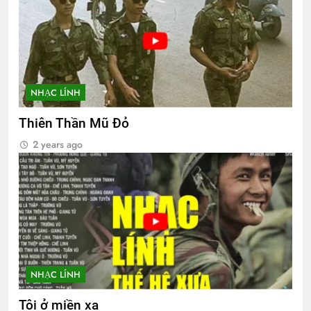
NHẠC LÍNH
Thiên Thần Mũ Đỏ
2 years ago
NHẠC LÍNH
Tôi ở miền xa