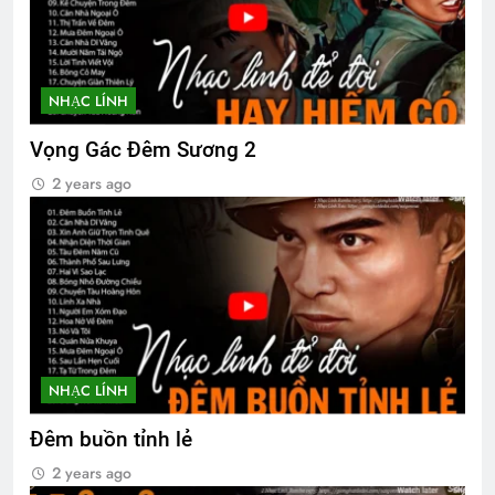
Đêm buồn tỉnh lẻ
2 Years Ago
NHẠC LÍNH
CSVSQ Nguyễn Ngọc K30
Vọng Gác Đêm Sương 2
3 Years Ago
2 years ago
Hoài Niệm Một Thời
3 Years Ago
NHẠC LÍNH
Đêm buồn tỉnh lẻ
2 years ago