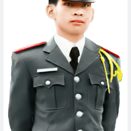
HOA GIẤY
3 Years Ago
Cao nguyên sau ngày đình chiến
3 Years Ago
Quân Lực Việt Nam Cộng Hòa
2 Years Ago
Ý NGHĨ ĐÊM TRĂNG (Lý Bạch)
3 Years Ago