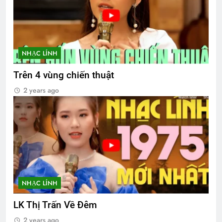
NHẠC LÍNH
Trên 4 vùng chiến thuật
2 years ago
NHẠC LÍNH
LK Thị Trấn Về Đêm
2 years ago