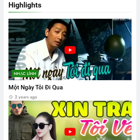
3 Years Ago
Highlights
NƠI TÂM TRÍ KHÔNG CÓ NỖI SỢ
(Rabindranath Tagore)
2 Years Ago
THT Nguyễn Huệ chúc mừng ĐH 2026
1 Year Ago
NHẠC LÍNH
Một Ngày Tôi Đi Qua
KHÔNG GÌ VÀNG CÓ THỂ Ở LẠI (Robert
Frost)
2 years ago
3 Years Ago
Thăm CSVCQ Nguyễn Hữu Thuyết K20
2 Years Ago