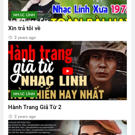
NHẠC LÍNH
MỘT NGÀY MÙA XUÂN (Rabindranath
Tagore)
Xin trả tôi về
3 Years Ago
2 years ago
MÙA XUÂN ĐANG TRỞ LẠI
3 Years Ago
Phiên Gác Đêm Xuân
2 Years Ago
NHẠC LÍNH
Hành Trang Giã Từ 2
NHƯ CÀNH HOA LÊ
Ra đi là hết rồi
2 years ago
3 Years Ago
3 Years Ago