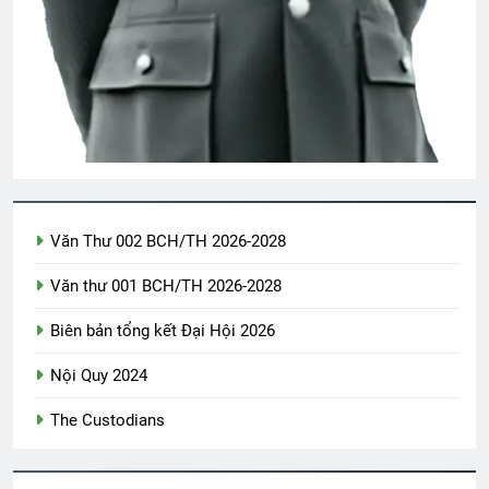
Tri Ân Thương Phế Binh Việt Nam Cộng
Hòa
2 Years Ago
CTBCTY Tập III chương 33
3 Years Ago
Upload Video lên your own profile
Văn Thư 002 BCH/TH 2026-2028
2 Years Ago
Văn thư 001 BCH/TH 2026-2028
Biên bản tổng kết Đại Hội 2026
Văn thư số 009/BCH/TH/2024-2026
1 Year Ago
Nội Quy 2024
The Custodians
Ủng hộ Đại Hội Đoàn Kết Võ Bị Toàn
Cầu 2024