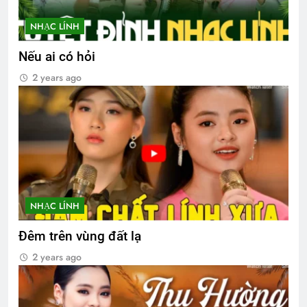
NHẠC LÍNH
Nếu ai có hỏi
2 years ago
NHẠC LÍNH
Đêm trên vùng đất lạ
2 years ago