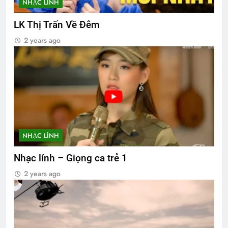
NHẠC LÍNH
LK Thị Trấn Về Đêm
2 years ago
NHẠC LÍNH
Nhạc lính – Giọng ca trẻ 1
2 years ago