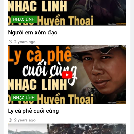
NHẠC LÍNH
Người em xóm đạo
2 years ago
NHẠC LÍNH
Ly cà phê cuối cùng
2 years ago