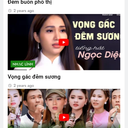
Đêm buồn phố thị
2 years ago
NHẠC LÍNH
Vọng gác đêm sương
2 years ago