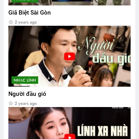
Giã Biệt Sài Gòn
2 years ago
NHẠC LÍNH
Người đầu gió
2 years ago