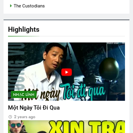
The Custodians
Khóa 20 mãn khóa
8 Months Ago
Highlights
Nỗi Niềm Ngày Cuối Năm
3 Years Ago
TẾT, LẠI NHỚ SAIGON
3 Years Ago
NHẠC LÍNH
XUÂN HẠNH PHÚC
Chuyện của tôi
3 Years Ago
3 Years Ago
Một Ngày Tôi Đi Qua
2 years ago
Thăm CSVSQ Trần Thụy Ly K13