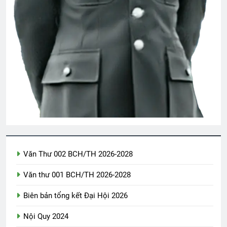
2 Years Ago
CSVSQ Nguyễn Ngọc K30
3 Years Ago
CSVSQ Cao Văn Tài K25
3 Years Ago
VUA THẬT CỦA TÔI (Rabindranath
Tagore)
Văn Thư 002 BCH/TH 2026-2028
3 Years Ago
Văn thư 001 BCH/TH 2026-2028
Biên bản tổng kết Đại Hội 2026
NT Lê Minh Khải K14
2 Years Ago
Nội Quy 2024