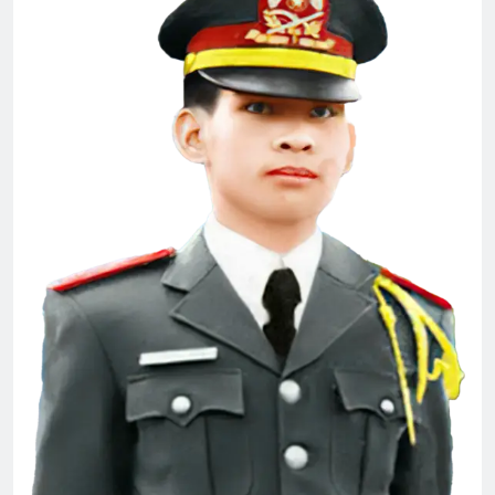
Thăm phu nhân NT Võ Thành Khiết K10
2 Years Ago
Mộng đêm xuân
Nội Quy 2024
2 Years Ago
2 Months Ago
CON BIẾT NGÀI YÊU CON
(Rabindranath Tagore)
3 Years Ago
Chương Trình Tri Ân Tác Giả
2 Years Ago
Diễn hành Quốc Khánh VNCH 1967