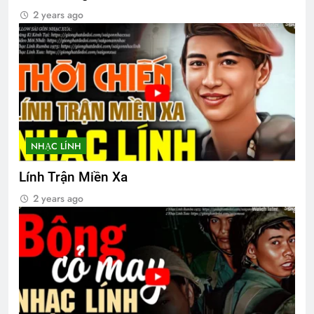
2 years ago
Đặc Khu Rừng Sát VNCH
2 Years Ago
Đón Xuân Này Nhớ Xuân Xưa
2 Years Ago
NHẠC LÍNH
Lễ Truy Điệu Truyền Thống
Lính Trận Miền Xa
3 Years Ago
2 years ago
Thăm CSVSQ Nguyễn Đạt Thịnh K6
2 Years Ago
CSVSQ Đinh Viết Hạp K13
2 Years Ago