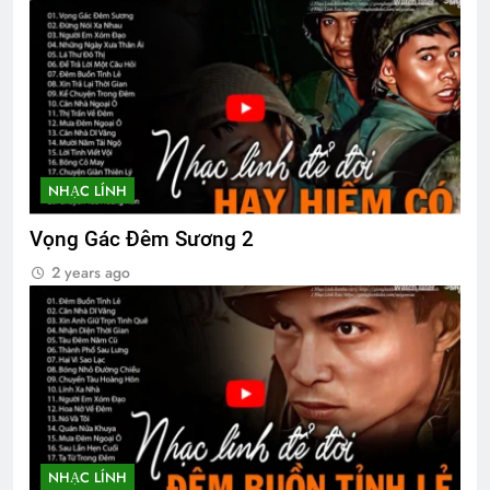
ÁNH SÁNG HIỆN CÓ TRONG MÙA
XUÂN (Emily Dickinson)
3 Years Ago
NHẠC LÍNH
Tinh Hoa Tư Tưởng
3 Years Ago
Vọng Gác Đêm Sương 2
2 years ago
MỘT NGÀY MÙA XUÂN (Rabindranath
Tagore)
3 Years Ago
NHẠC LÍNH