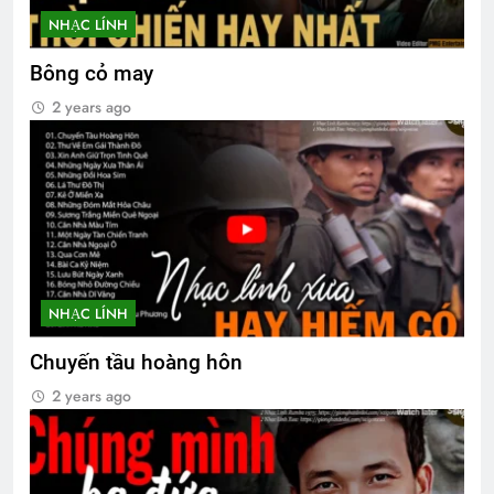
NHẠC LÍNH
Bông cỏ may
Đêm buồn phố thị
2 years ago
2 Years Ago
CSVSQ Phan Thanh Miên K20
2 Years Ago
Chuyến tầu hoàng hôn
NHẠC LÍNH
2 Years Ago
Chuyến tầu hoàng hôn
2 years ago
Xuân nhớ chiến sĩ
2 Years Ago