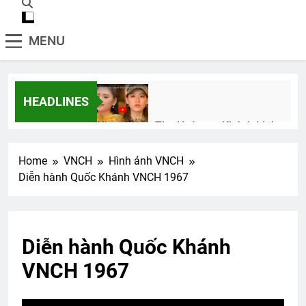
MENU
HEADLINES
Nhạc lính – Thu Hường – Khánh Linh
2 Years Ago
Home
VNCH
Hình ảnh VNCH
Diễn hành Quốc Khánh VNCH 1967
MƯA XUÂN (Sara Teasdale)
3 Years Ago
Diễn hành Quốc Khánh
Hương Thầm
VNCH 1967
2 Years Ago