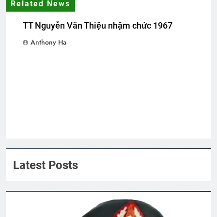
Related News
3 Years Ago
3 Years Ago
TT Nguyễn Văn Thiệu nhậm chức 1967
Album 3
Anthony Ha
3 Years Ago
Thăm CSVCQ Nguyễn Hữu Thuyết K20
2 Years Ago
HƯƠNG XƯA
2 Years Ago
Latest Posts
CTBCTY – Tập I – Chương 3
3 Years Ago