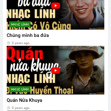
CSVSQ Lê Văn Lệ K22
2 Years Ago
NHẠC LÍNH
Hội VB.Oregon Thăm Viếng CSVSQ Cao
Văn Lợi K21
Chúng mình ba đứa
2 Years Ago
2 years ago
CTBCTY – Tập I – Chương 6
3 Years Ago
Tâm sự Nguyễn Đức Thạch K24
2 Years Ago
NHẠC LÍNH
Quán Nửa Khuya
MÙA THU
2 years ago
3 Years Ago