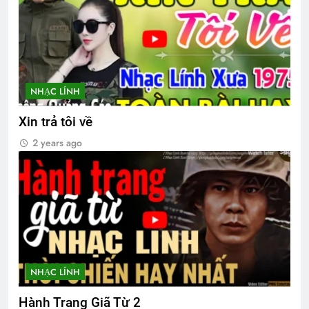
2 Years Ago
Cựu SVSQ Bùi Đức Toại K23
3 Years Ago
NHẠC LÍNH
CSVSQ Nguyễn Văn Long K17
Xin trả tôi về
2 Years Ago
2 years ago
Khóa 23 Đại Hội 50 năm 1966-2016
2 Years Ago
ĐI THEO TIẾNG GỌI (Rabindranath
Tagore)
NHẠC LÍNH
3 Years Ago
Hành Trang Giã Từ 2