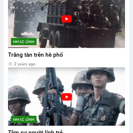
NHẠC LÍNH
Trăng tàn trên hè phố
2 years ago
NHẠC LÍNH
Tâm sự người lính trẻ