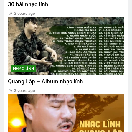
30 bài nhạc lính
2 years ago
NHẠC LÍNH
Quang Lập – Album nhạc lính
2 years ago