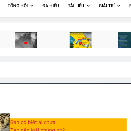
TỔNG HỘI
ĐA HIỆU
TÀI LIỆU
GIẢI TRÍ
áng Đại
Tướng Ngô Quang Trưởng
Quảng Ngãi 1972-1973
CTBCT
2 Years Ago
2 Years Ago
3 Years
NG (Rabindranath Tagore)
Trăng Tàn Trên Hè Phố
Album 1
2 Years Ago
3 Years Ago
h Tagore)
Cựu CVSQ Bùi Dzinh K3
YÊU NGHĨA LÀ YÊU?
CSVSQ 
3 Years Ago
3 Years Ago
2 Years Ag
Bạn có biết ai chưa
Tạo nên loài chúng nó?