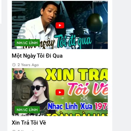
NHẠC LÍNH
Một Ngày Tôi Đi Qua
2 Years Ago
NHẠC LÍNH
Xin Trả Tôi Về