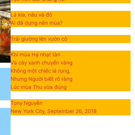
 K6
Phân Ưu CSVSQ Cao Văn Lợi K21
Nhạc Xuân 2024
TÌNH YÊU
2 Years Ago
2 Years Ago
3 Years Ago
Lá kia, nâu và đỏ
Ai đã dựng nên mùa?
YỆN TÌNH BƯỚM TRẮNG
MÙA XUÂN (William Blake)
BUỒN SẼ Q
Trải giường lên vườn cỏ
rs Ago
3 Years Ago
3 Years Ago
Khi mùa Hạ nhạt tàn
(Rabindranath Tagore)
Thông Tin Về ĐH ĐK VB TC 2024
CHÚ 
Và cây xanh chuyển vàng
2 Years Ago
3 Years
Không một chiếc lá rụng,
Nhưng Người biết rõ ràng
Lúc mùa Thu vừa đúng
h Tagore)
Mộng Chiều Xuân
LỜI CON KHẨN CẦU (Rabindranath
2 Years Ago
2 Years Ago
Tony Nguyễn
New York City, September 26, 2018
5
Lễ Truy Điệu Truyền Thống
CHỈ LÀ MƠ
Lễ Phủ Cờ Tr Tướng Ngu
3 Years Ago
2 Years Ago
2 Years Ago