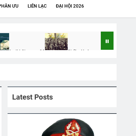
PHÂN ƯU
LIÊN LẠC
ĐẠI HỘI 2026
Y Tập IV Chương 39
Đồn Vắng Chiều Xuân
 Ago
2 Years Ago
ƯỚC CÓ BỜ VAI ẤY
3 Years Ago
Latest Posts
Chế Văn Thức K19
THẦN ÁI TÌNH (Lỗ Tấn)
o
3 Years Ago