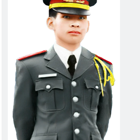
 MÙA XUÂN (Daniel Artemas Harmon)
UA, NÀO EM HÃY CƯỜI TƯƠI!
HỎI LÀM QUEN
3 Years Ago
CHUỘT TRONG TÙ (Lưu Hiểu Ba)
 Ago
 Tagore)
CSVSQ Nguyễn Hoài Ân K22
2 Years Ago
yễn Vĩnh Nghi K5
Đêm Buồn Tỉnh Lẻ
2 Years Ago