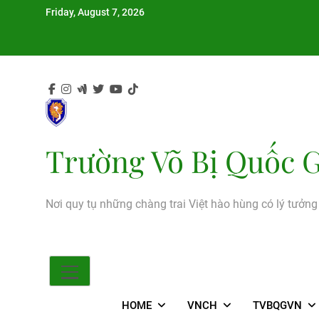
Skip
Friday, August 7, 2026
to
content
Trường Võ Bị Quốc G
Nơi quy tụ những chàng trai Việt hào hùng có lý tưởn
HOME
VNCH
TVBQGVN