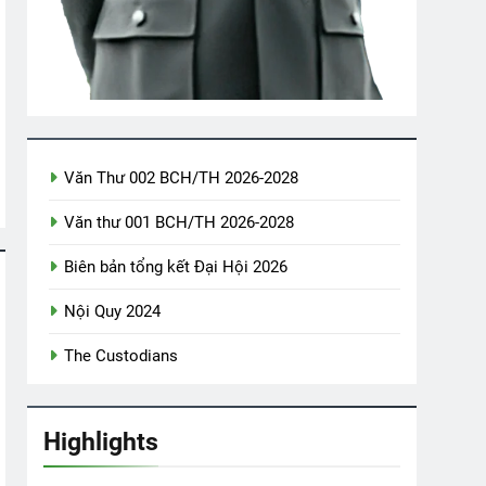
M TUYẾT GIÁ (Robert Frost)
n Bếp K10
Xuân Và Tuổi Trẻ
English For Today
Văn Thư 002 BCH/TH 2026-2028
2 Years Ago
1 Year Ago
Văn thư 001 BCH/TH 2026-2028
NG HÔN TRÊN BIỂN (Rabindranath Tagore)
Biên bản tổng kết Đại Hội 2026
ars Ago
Nội Quy 2024
The Custodians
Highlights