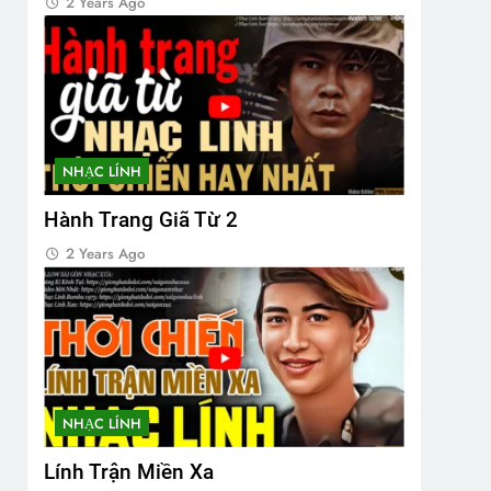
2 Years Ago
NHẠC LÍNH
Hành Trang Giã Từ 2
2 Years Ago
NHẠC LÍNH
Lính Trận Miền Xa