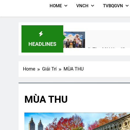
HOME
VNCH
TVBQGVN
HEADLINES
HVB Bắc Cali: Thư Mời Họp Kho
2 Years Ago
Home
Giải Trí
MÙA THU
NGƯỜI ĐẸP
LÍNH HẦU ĐẠI VƯƠ
3 Years Ago
2 Years Ago
MÙA THU
SỐNG LÀ PHỤC VỤ (Rabindranat
3 Years Ago