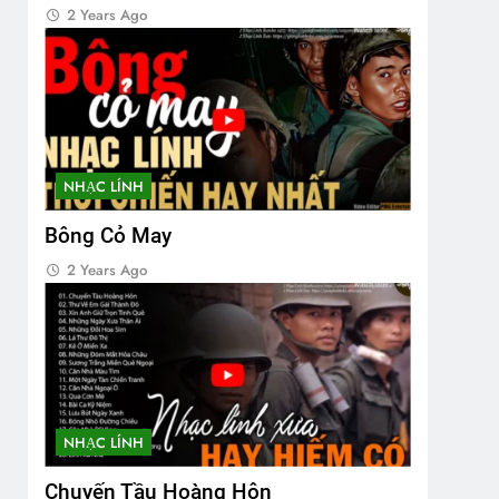
2 Years Ago
NHẠC LÍNH
Bông Cỏ May
2 Years Ago
NHẠC LÍNH
Chuyến Tầu Hoàng Hôn