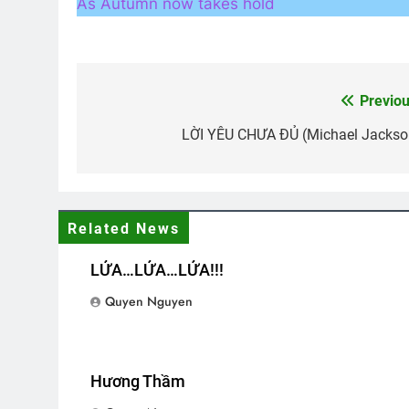
As Autumn now takes hold
Ban Chấp Hành Tổng Hội
THỜI G
3 Years Ago
3 Years 
Previou
Post
Lá Thư Trần Thế
English For To
navigation
LỜI YÊU CHƯA ĐỦ (Michael Jackso
2 Years Ago
1 Year Ago
Chiến Tranh Bên Cạnh, Tình Yê
Related News
3 Years Ago
LỬA…LỬA…LỬA!!!
Quyen Nguyen
Hương Thầm