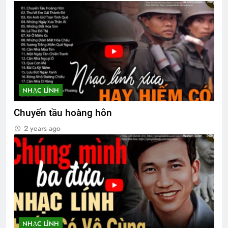
Thăm CSVSQ Trương Văn Minh K22
2 Years Ago
Thăm NT Tạ Trần Quân K17 và phu
nhân
2 Years Ago
NHẠC LÍNH
Chuyến tầu hoàng hôn
Lính xa nhà
2 years ago
2 Years Ago
BÀI CA NGƯỜI TÔI TỚ (Rabindranath
Tagore)
3 Years Ago
NHẠC LÍNH