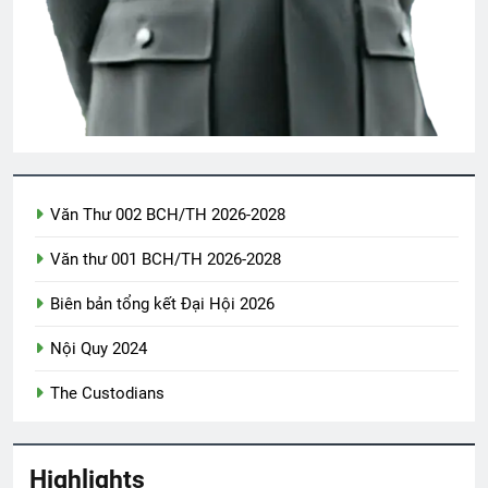
Biên Bản Hội Thảo ĐHĐ ĐHĐKVBTC
2024
2 Years Ago
CHỖ Ở CAO SANG (Rabindranath
Tagore)
3 Years Ago
Văn Thư 002 BCH/TH 2026-2028
Thiệp mời tham dự ĐHĐKVBTC 2024
Văn thư 001 BCH/TH 2026-2028
2 Years Ago
Biên bản tổng kết Đại Hội 2026
Nội Quy 2024
Tình Anh Lính Chiến
2 Years Ago
The Custodians
Văn Thư 005/TH nhiệm kỳ 2024-2026
Highlights