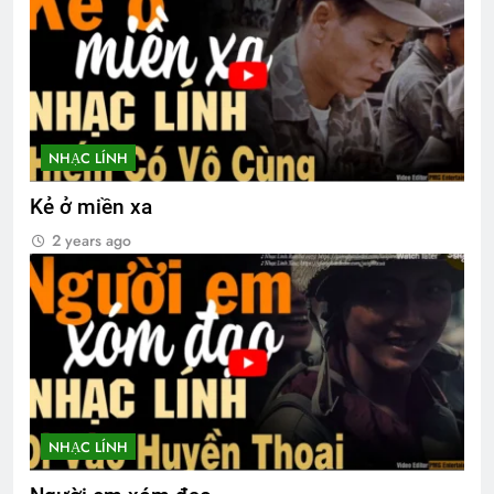
2 Years Ago
English For Today book 1
Tình Xuân
1 Year Ago
2 Years Ago
NHẠC LÍNH
Thông tin về ĐH ĐK VB TC 2024
Kẻ ở miền xa
2 Years Ago
2 years ago
NHẠC LÍNH