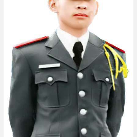
CSVSQ Nguyễn Văn Hải K20
2 Years Ago
CSVSQ Trần Quỳnh K20
2 Years Ago
MÙA XUÂN ĐANG TRỞ LẠI
3 Years Ago
English For Today book 5
1 Year Ago