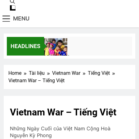
MENU
HEADLINES
MÙA XUÂN
3 Years Ago
Home
Tài liệu
Vietnam War
Tiếng Việt
Vietnam War – Tiếng Việt
XUÂN TÌNH (Russian Unknown)
3 Years Ago
Vietnam War – Tiếng Việt
Vọng Gác Đêm Sương 2
2 Years Ago
Những Ngày Cuối của Việt Nam Cộng Hoà
Nguyễn Kỳ Phong