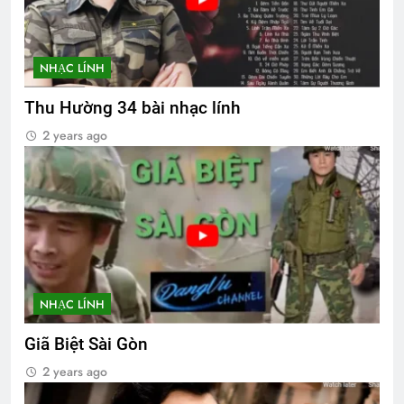
NHẠC LÍNH
Thu Hường 34 bài nhạc lính
2 years ago
NHẠC LÍNH
Giã Biệt Sài Gòn
2 years ago