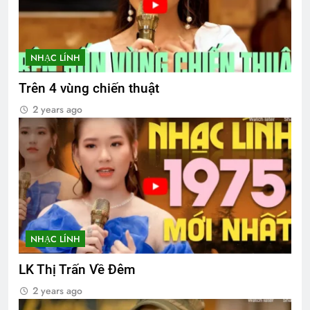
NHẠC LÍNH
Trên 4 vùng chiến thuật
2 years ago
NHẠC LÍNH
LK Thị Trấn Về Đêm
2 years ago