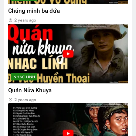
Tâm Sự Ngày Xuân
Chúng mình ba đứa
2 Years Ago
2 years ago
CHÚ CHUỘT TRONG TÙ (Lưu Hiểu Ba)
3 Years Ago
SUỐI BẠCH VÂN (Bạch Cư Dị)
3 Years Ago
NHẠC LÍNH
Quán Nửa Khuya
LỜI CHIA TAY (Apollinaire)
2 years ago
3 Years Ago
ĐÔI MẮT
Truyện ngắn tuyển tập 1
3 Years Ago
3 Years Ago