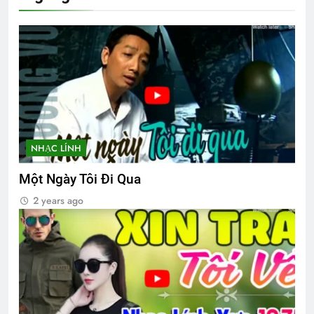
2 Years Ago
Thăm chị QP NGUYỄN THANH KHIẾT
K15
2 Years Ago
Thăm QP Phan Trọng Chinh K5/1
NHẠC LÍNH
2 Years Ago
Một Ngày Tôi Đi Qua
2 years ago
Thăm NT Huỳnh Ngọc Vang K25
2 Years Ago
TỰ GIẢI THOÁT MÌNH (Rabindranath
Tagore)
3 Years Ago