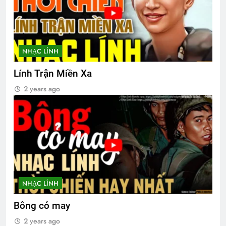
2 Years Ago
UỐNG RƯỢU MỘT MÌNH (Lý Bạch)
NHẠC LÍNH
3 Years Ago
Lính Trận Miền Xa
2 years ago
CTBCTY Tập III chương 33
3 Years Ago
Tinh Hoa Tư Tưởng
3 Years Ago
NHẠC LÍNH
Ý NGHĨ ĐÊM TRĂNG (Lý Bạch)
Bông cỏ may
3 Years Ago
2 years ago