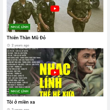
NHẠC LÍNH
Thiên Thần Mũ Đỏ
2 years ago
NHẠC LÍNH
Tôi ở miền xa
2 years ago