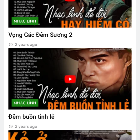
Quân Kỳ – Quân Phục
Mộng đêm xuân
NHẠC LÍNH
2 Years Ago
2 Years Ago
Vọng Gác Đêm Sương 2
2 years ago
Bến cát 1972
2 Years Ago
Tôi vẫn nợ em một lời xin lỗi
3 Years Ago
NHẠC LÍNH
Đưa Tiễn CSVSQ Võ Thiện Trung K24
2 Years Ago
Đêm buồn tỉnh lẻ
2 years ago
CSVSQ Vũ Vĩnh Thụy K17