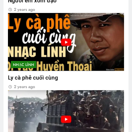
Người em xóm đạo
2 years ago
NHẠC LÍNH
Ly cà phê cuối cùng
2 years ago