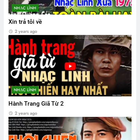
NHẠC LÍNH
Ra đi là hết rồi
Xin trả tôi về
3 Years Ago
2 years ago
CTBCTY Tập IV chương 38
3 Years Ago
Phóng sự Ấp Bắc 1963
Gái Xuân
2 Years Ago
2 Years Ago
NHẠC LÍNH
Hành Trang Giã Từ 2
Huy hiệu và phù hiệu animation
2 years ago
3 Months Ago
CSVSQ Trần Trung Hiếu K23