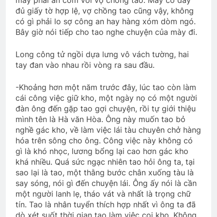
đủ giấy tờ hợp lệ, vợ chồng tao cũng vậy, không
có gì phải lo sợ công an hay hàng xóm dòm ngó.
Bây giờ nói tiếp cho tao nghe chuyện của mày đi.
Long công tử ngồi dựa lưng vô vách tường, hai
tay đan vào nhau rồi vòng ra sau đầu.
-Khoảng hơn một năm trước đây, lúc tao còn làm
cái công việc giữ kho, một ngày nọ có một người
đàn ông đến gặp tao gợi chuyện, rồi tự giới thiệu
mình tên là Hà văn Hòa. Ông này muốn tao bỏ
nghề gác kho, về làm việc lái tàu chuyên chở hàng
hóa trên sông cho ông. Công việc này không có
gì là khó nhọc, lương bổng lại cao hơn gác kho
khá nhiều. Quá sức ngạc nhiên tao hỏi ông ta, tại
sao lại là tao, một thằng bước chân xuống tàu là
say sóng, nói gì đến chuyện lái. Ông ấy nói là cần
một người lanh lẹ, tháo vát và nhất là trọng chữ
tín. Tao là nhân tuyển thích hợp nhất vì ông ta đã
dò xét suốt thời gian tao làm việc coi kho. Không