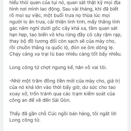
Tạ ơn đời
hiểu thói quen của tụi nó, quan sát thật kỹ mọi địa
hình nơi mình lao động. Sau vài tháng, khi đã biết
3 Years Ago
rõ mọi sự việc, một buổi trưa nọ thừa lúc mọi
người lo ăn trưa, cải thiện linh tinh, mấy thằng lính
gác nằm nghỉ dưới gốc cây khá xa, tầm quan sát
CSVSQ Nguyễn Văn Dũng K17
hạn hẹp, tao biến vô khu rừng đầy cỏ cây rậm rạp,
2 Years Ago
thay bộ đồ tương đối còn sạch sẽ của mày cho,
rồi chuồn thẳng ra quốc lộ, đón xe ôm dông lẹ.
Chạy càng xa trại tù bao nhiêu càng tốt bấy nhiêu.
CSVSQ Nguyễn Thành Chức K22
2 Years Ago
Long công tử chợt ngưng kể, hắn vỗ vai tôi.
-Nhờ một trăm đồng tiền mới của mày cho, giá trị
Hội Võ Bị OREGON thăm NT Trần Văn
của nó khá lớn vào thời bấy giờ, dư sức cho tao
Thư K13
xoay xở, trốn tránh qua các trạm kiểm soát của
2 Years Ago
công an để về đến Sài Gòn.
Thấy đã gần chỗ Cúc ngồi bán hàng, tôi ngắt lời
Long công tử.
Phân Ưu CSVSQ CHÂU VĂN ĐỨNG K23
2 Years Ago