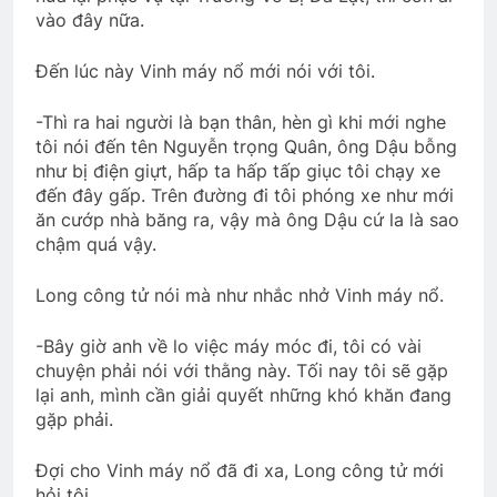
vào đây nữa.
Quang Lập – Nhạc lính 3
2 Years Ago
Đến lúc này Vinh máy nổ mới nói với tôi.
-Thì ra hai người là bạn thân, hèn gì khi mới nghe
Ca Khúc Mừng Xuân
tôi nói đến tên Nguyễn trọng Quân, ông Dậu bỗng
như bị điện giựt, hấp ta hấp tấp giục tôi chạy xe
2 Years Ago
đến đây gấp. Trên đường đi tôi phóng xe như mới
ăn cướp nhà băng ra, vậy mà ông Dậu cứ la là sao
chậm quá vậy.
BÂY GIỜ LÀ LÚC (Anonymous)
3 Years Ago
Long công tử nói mà như nhắc nhở Vinh máy nổ.
-Bây giờ anh về lo việc máy móc đi, tôi có vài
Xuân tươi
CTBCTY Tập IV Kết
chuyện phải nói với thằng này. Tối nay tôi sẽ gặp
2 Years Ago
3 Years Ago
lại anh, mình cần giải quyết những khó khăn đang
gặp phải.
LỜI CON KHẨN CẦU (Rabindranath
Đợi cho Vinh máy nổ đã đi xa, Long công tử mới
Tagore)
hỏi tôi.