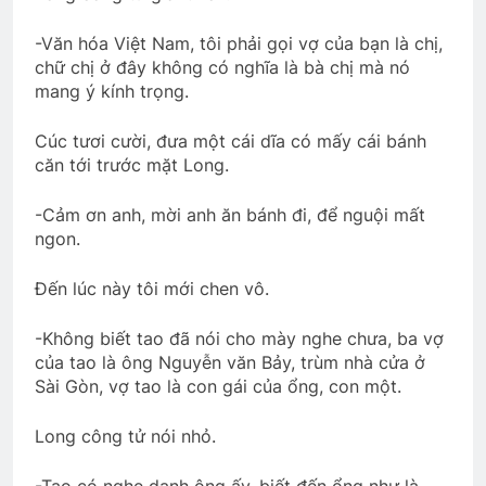
-Văn hóa Việt Nam, tôi phải gọi vợ của bạn là chị,
chữ chị ở đây không có nghĩa là bà chị mà nó
mang ý kính trọng.
Cúc tươi cười, đưa một cái dĩa có mấy cái bánh
căn tới trước mặt Long.
-Cảm ơn anh, mời anh ăn bánh đi, để nguội mất
ngon.
Đến lúc này tôi mới chen vô.
-Không biết tao đã nói cho mày nghe chưa, ba vợ
của tao là ông Nguyễn văn Bảy, trùm nhà cửa ở
Sài Gòn, vợ tao là con gái của ổng, con một.
Long công tử nói nhỏ.
-Tao có nghe danh ông ấy, biết đến ổng như là