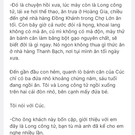
Em vẫn là mùa Xuân
Tình Xuân
-Đó là chuyện hồi xưa, lúc mày còn là Long công
2 Years Ago
2 Years Ago
tử, lái xe hơi thể thao, ăn trưa ở Hoàng Gia, chiều
đến ghé nhà hàng Đồng Khánh trong Chợ Lớn ăn
tối. Còn bây giờ cả nước đói rả họng, khoai lang
Album 4
không có mà ăn, củ mì không có mà độn, mày thử
3 Years Ago
ăn bánh căn làm bằng bột gạo nguyên chất, sẽ
biết đời là gì ngay. Nó ngon không thua gì thức ăn
ở nhà hàng Thanh Bạch, nơi tụi mình ăn tối ngày
xưa.
Đến gần đầu con hẻm, quanh lò bánh căn của Cúc
chỉ có ba đứa nhỏ khoảng chừng năm, sáu tuổi
đang ngồi ăn. Tôi và Long công tử ngồi xuống
trên hai cái đòn nhỏ, bên cạnh mấy đứa bé.
Tôi nói với Cúc.
-Cho ông khách này bốn cặp, giới thiệu với em
đây là Long công tử, bạn tù mà anh đã kể cho em
nghe nhiều lần.