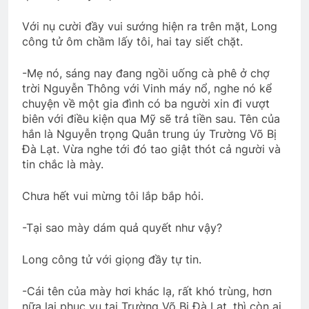
2 Years Ago
Với nụ cười đầy vui sướng hiện ra trên mặt, Long
công tử ôm chầm lấy tôi, hai tay siết chặt.
Phân Ưu CSVSQ Võ Thiện Trung K24
-Mẹ nó, sáng nay đang ngồi uống cà phê ở chợ
2 Years Ago
trời Nguyễn Thông với Vinh máy nổ, nghe nó kể
chuyện về một gia đình có ba người xin đi vượt
biên với điều kiện qua Mỹ sẽ trả tiền sau. Tên của
Phỏng vấn Đại Hội ĐK VB TC 2024
hắn là Nguyễn trọng Quân trung úy Trường Võ Bị
2 Years Ago
Đà Lạt. Vừa nghe tới đó tao giật thót cả người và
tin chắc là mày.
Chưa hết vui mừng tôi lắp bắp hỏi.
CTBCTY Tập IV chương 36
3 Years Ago
-Tại sao mày dám quả quyết như vậy?
Long công tử với giọng đầy tự tin.
MÃI MÃI (Forever)
Chuyện của tôi
3 Years Ago
3 Years Ago
-Cái tên của mày hơi khác lạ, rất khó trùng, hơn
nữa lại phục vụ tại Trường Võ Bị Đà Lạt, thì còn ai