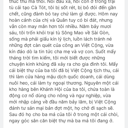
thúc thủ mà thôi. Nói đâu xa, hồi còn ở trong trại
tù cải tạo Cà Tót, tôi bị sốt rét, bị bỏ đói đến gần
chết, cũng đành bó tay chứ làm gì được. Hôm nay
hoàn cảnh của chị và Quân tuy có bi đát, nhưng
vẫn còn may mắn hơn tôi nhiều. Năm bảy mươi
sáu, tôi trốn khỏi trại tù Sông Mao về Sài Gòn,
sống mà phải giấu kín lý lịch, luồn lách tránh né
những đợt càn quét của công an Việt Cộng, vừa
kín đáo dò la tin tức cha mẹ và vợ con. Suốt mấy
tháng trời tìm kiếm, tôi mới biết được những
chuyện kinh khủng đã xảy ra cho gia đình tôi. Mấy
cái biệt thự của ba tôi đã bị Việt Cộng tịch thu, cái
thì làm cửa hàng mậu dịch quốc doanh, cái dùng
nuôi heo, cái làm ty ngoại thương. Nguyên một cái
kho hàng bên Khánh Hội của ba tôi, chứa toàn là
động cơ nổ dùng cho nông và ngư nghiệp, vừa
mới nhập cảng về đầu năm bảy lăm, bị Việt Cộng
đánh tư sản mại bản đợt một, họ chở đi sạch sẽ.
Sau đó họ cho ba má của tôi ở trong một cái chòi,
ngay góc sân căn biệt thự mà ba má tôi đang ở.