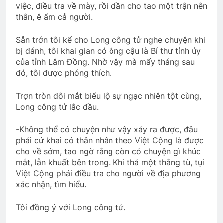
việc, điều tra về mày, rồi dần cho tao một trận nên
thân, ê ẩm cả người.
Sẵn trớn tôi kể cho Long công tử nghe chuyện khi
bị đánh, tôi khai gian có ông cậu là Bí thư tỉnh ủy
của tỉnh Lâm Đồng. Nhờ vậy mà mấy tháng sau
đó, tôi được phóng thích.
Trợn tròn đôi mắt biểu lộ sự ngạc nhiên tột cùng,
Long công tử lắc đầu.
-Không thể có chuyện như vậy xảy ra được, đâu
phải cứ khai có thân nhân theo Việt Cộng là được
cho về sớm, tao ngờ rằng còn có chuyện gì khúc
mắt, lẫn khuất bên trong. Khi thả một thằng tù, tụi
Việt Cộng phải điều tra cho người về địa phương
xác nhận, tìm hiểu.
Tôi đồng ý với Long công tử.