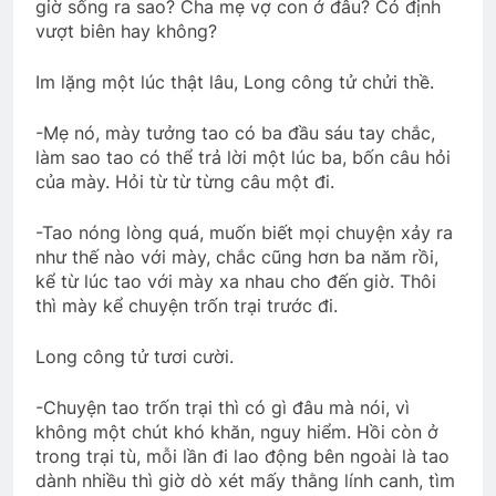
giờ sống ra sao? Cha mẹ vợ con ở đâu? Có định
vượt biên hay không?
NGƯỜI ĐẸP
Phiên Gác Đêm Xuân
Im lặng một lúc thật lâu, Long công tử chửi thề.
3 Years Ago
2 Years Ago
-Mẹ nó, mày tưởng tao có ba đầu sáu tay chắc,
làm sao tao có thể trả lời một lúc ba, bốn câu hỏi
CTBCTY – Tập I – Chương 7
của mày. Hỏi từ từ từng câu một đi.
3 Years Ago
-Tao nóng lòng quá, muốn biết mọi chuyện xảy ra
như thế nào với mày, chắc cũng hơn ba năm rồi,
kể từ lúc tao với mày xa nhau cho đến giờ. Thôi
HVB/BCL Tân Niên 2024
thì mày kể chuyện trốn trại trước đi.
3 Years Ago
Long công tử tươi cười.
Tân Khóa Sinh TVBQGVN
HƯƠNG XƯA
-Chuyện tao trốn trại thì có gì đâu mà nói, vì
2 Years Ago
2 Years Ago
không một chút khó khăn, nguy hiểm. Hồi còn ở
trong trại tù, mỗi lần đi lao động bên ngoài là tao
dành nhiều thì giờ dò xét mấy thằng lính canh, tìm