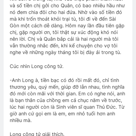
và số tiền chị gởi cho Quân, có bao nhiêu hầu như
nó đem chia đôi cho hai đứa. Nhờ vào số tiền đó
mà khi trốn thoát khỏi trại tù, tôi đi về đến Sài
Gòn một cách dễ dàng. Hôm nay lần đầu tiên gặp
chị, gặp người ơn, tôi thật sự xúc động khó nói
nên lời. Chị và Quân bắp cải là hai người mà tôi
vẫn thường nhắc đến, khi kể chuyện cho vợ tôi
nghe về những ngày tháng tôi bị đày ải trong tù.
Cúc nhìn Long công tử.
-Anh Long à, tiền bạc có đó rồi mất đó, chỉ tình
thương yêu, quý mến, giúp đỡ lẫn nhau, tình nghĩa
đó mới còn mãi với thời gian. Em có nghe nói, anh
là bạn thân của chồng em cả chục năm về trước,
lúc hai người còn là Sinh viên sĩ quan Thủ Đức. Từ
giờ anh cứ gọi em là em, em nhỏ tuổi hơn anh
nhiều mà.
Long công tử giải thích.