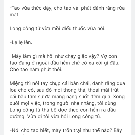
-Tao vừa thức dậy, cho tao vài phút đánh răng rửa
CSVSQ Nguyễn Văn Vĩnh K19
mặt.
3 Years Ago
Long công tử vừa mồi điếu thuốc vừa nói.
Tang Lễ Lương Huỳnh Hương K16
-Lẹ lẹ lên.
2 Years Ago
-Mày làm gì mà hối như chạy giặc vậy? Vợ con
tao đang ở ngoài đầu hẻm chứ có xa xôi gì đâu.
Cựu SVSQ Nguyễn Văn Hậu K16
Cho tao năm phút thôi.
3 Years Ago
Miệng thì nói tay chụp cái bàn chải, đánh răng qua
loa cho có, sau đó mới thong thả, thoải mái trút
Mừng ĐHĐKVBTC 2024
cái bầu tâm sự đã mang nặng suốt đêm qua. Xong
xuôi mọi việc, trong người nhẹ nhàng, tôi cùng
3 Years Ago
Long công tử thả bộ dọc theo con hẻm ra đầu
đường. Vừa đi tôi vừa hỏi Long công tử.
CTBCTY – Tập I – Chương 5
-Nói cho tao biết, mày trốn trại như thế nào? Bây
3 Years Ago