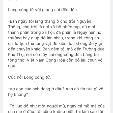
Long công tử với giọng nói đều đều.
-Ban ngày tôi lang thang ở chợ trời Nguyễn
Thông, chợ trời là nơi xô bồ phức tạp, đủ mọi
thành phần trong xã hội, đa phần là Ngụy nên họ
thường hay giúp đỡ lẫn nhau, trong khi công an
chỉ lo tịch thu tang vật để kiếm lợi, không để ý gì
đến chuyện khác. Ban đêm tôi mò đến Trường đua
Phú Thọ, nơi có mấy cái ống cống đúc bằng bê
tông thời Việt Nam Cộng Hòa còn bỏ lại, chun vô
ngủ.
Cúc hỏi Long công tử.
-Vợ con của anh đang ở đâu? Anh có tin tức gì về
họ không?
-Tôi lúc đó như một người mù, ngay cả mồ mả của
cha mẹ ở đâu, tôi cũng không biết, thì làm sao tôi