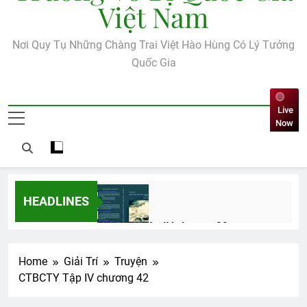
Việt Nam
Nơi Quy Tụ Những Chàng Trai Việt Hào Hùng Có Lý Tưởng
Quốc Gia
Live
Now
HEADLINES
CTBCTY Tập IV chương 39
3 Years Ago
Home
Giải Trí
Truyện
CTBCTY Tập IV chương 42
MÙA XUÂN