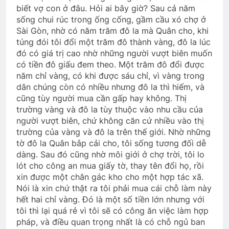
biết vợ con ở đâu. Hỏi ai bây giờ? Sau cả năm
sống chui rúc trong ống cống, gầm cầu xó chợ ở
Sài Gòn, nhờ có năm trăm đô la mà Quân cho, khi
túng đói tôi đổi một trăm đô thành vàng, đô la lúc
đó có giá trị cao nhờ những người vượt biên muốn
có tiền đô giấu đem theo. Một trăm đô đổi được
năm chỉ vàng, có khi được sáu chỉ, vì vàng trong
dân chúng còn có nhiều nhưng đô la thì hiếm, và
cũng tùy người mua cần gấp hay không. Thị
trường vàng và đô la tùy thuộc vào nhu cầu của
người vượt biên, chứ không căn cứ nhiều vào thị
trường của vàng và đô la trên thế giới. Nhờ những
tờ đô la Quân bắp cải cho, tôi sống tương đối dễ
dàng. Sau đó cũng nhờ môi giới ở chợ trời, tôi lo
lót cho công an mua giấy tờ, thay tên đổi họ, rồi
xin được một chân gác kho cho một hợp tác xã.
Nói là xin chứ thật ra tôi phải mua cái chỗ làm này
hết hai chỉ vàng. Đó là một số tiền lớn nhưng với
tôi thì lại quá rẻ vì tôi sẽ có công ăn việc làm hợp
pháp, và điều quan trọng nhất là có chỗ ngủ ban