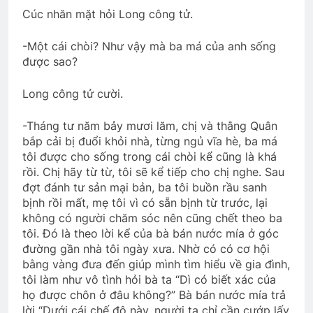
Cúc nhăn mặt hỏi Long công tử.
-Một cái chòi? Như vậy mà ba má của anh sống
được sao?
Long công tử cười.
-Tháng tư năm bảy mươi lăm, chị và thằng Quân
bắp cải bị đuổi khỏi nhà, từng ngủ vĩa hè, ba má
tôi được cho sống trong cái chòi kể cũng là khá
rồi. Chị hãy từ từ, tôi sẽ kể tiếp cho chị nghe. Sau
đợt đánh tư sản mại bản, ba tôi buồn rầu sanh
bịnh rồi mất, mẹ tôi vì có sẵn bịnh từ trước, lại
không có người chăm sóc nên cũng chết theo ba
tôi. Đó là theo lời kể của bà bán nước mía ở góc
đường gần nhà tôi ngày xưa. Nhờ có có cơ hội
bằng vàng đưa đến giúp mình tìm hiểu về gia đình,
tôi làm như vô tình hỏi bà ta “Dì có biết xác của
họ được chôn ở đâu không?” Bà bán nước mía trả
lời “Dưới cái chế độ này, người ta chỉ cần cướp lấy