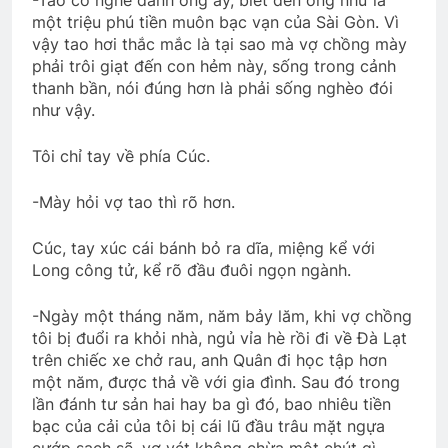
một triệu phú tiền muôn bạc vạn của Sài Gòn. Vì
vậy tao hơi thắc mắc là tại sao mà vợ chồng mày
phải trôi giạt đến con hẻm này, sống trong cảnh
thanh bần, nói đúng hơn là phải sống nghèo đói
như vậy.
Tôi chỉ tay về phía Cúc.
-Mày hỏi vợ tao thì rõ hơn.
Cúc, tay xúc cái bánh bỏ ra dĩa, miệng kể với
Long công tử, kể rõ đầu đuôi ngọn ngành.
-Ngày một tháng năm, năm bảy lăm, khi vợ chồng
tôi bị đuổi ra khỏi nhà, ngủ vỉa hè rồi đi về Đà Lạt
trên chiếc xe chở rau, anh Quân đi học tập hơn
một năm, được thả về với gia đình. Sau đó trong
lần đánh tư sản hai hay ba gì đó, bao nhiêu tiền
bạc của cải của tôi bị cái lũ đầu trâu mặt ngựa
cướp sạch sẽ, vơ vét không chừa một chút gì.