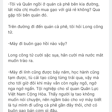
-Tôi và Quân ngồi ở quán cà phê bên kia đường,
lát nữa chị muốn mua gạo với giá rẻ không? Qua
gặp tôi bên quán đó.
Trên đường đi đến quán cà phê, tôi hỏi Long công
tử.
-Mày đi buôn gạo hồi nào vậy?
Long công tử cười sặc sụa, hắn cười mà nước mắt
muốn trào ra.
-Mày đi lính cũng được bảy năm, học hành cũng
tạm được, tù cải tạo cũng từng trải qua, vậy mà
cho tới giờ đôi khi mày vẫn còn ngây ngô, ngớ
nga ngớ ngẩn. Tội nghiệp cho sĩ quan Quân Lực
Việt Nam Cộng Hòa. Thấy người lạ tao không
muốn nói chuyện, nên ngầm báo cho vợ mày biết
là tụi mình đi uống cà phê gần đây thôi, chớ có
buôn gạo bán cơm gì đâu.