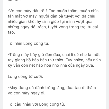
2 Years Ago
-Vợ con mày đâu rồi? Tao muốn thăm, muốn nhìn
tận mắt vợ mày, người đàn bà tuyệt vời đã chịu
nhiều gian khổ, hy sinh giúp tụi mình vượt qua
Sống trong hào khí
những ngày đói rách, tuyệt vọng trong trại tù cải
3 Years Ago
tạo.
Tôi nhìn Long công tử.
Website Đại Hội VBTC 2026
1 Year Ago
-Trông mày bây giờ đen đúa, chai lì cứ như là một
tay giang hồ hảo hán thứ thiệt. Tuy nhiên, nếu nhìn
kỹ vẫn còn nét hào hoa nho nhã của ngày xưa.
Xuân Đã Về
2 Years Ago
Long công tử cười.
-Mày đừng có đánh trống lảng, đưa tao đi thăm
SVSQ Hà Trinh Tiết (Khóa 29)
vợ con mày ngay đi.
3 Months Ago
Tôi càu nhàu với Long công tử.