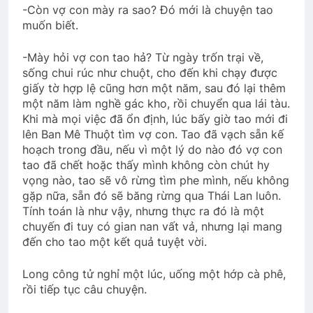
-Còn vợ con mày ra sao? Đó mới là chuyện tao
muốn biết.
-Mày hỏi vợ con tao hả? Từ ngày trốn trại về,
sống chui rúc như chuột, cho đến khi chạy được
giấy tờ hợp lệ cũng hơn một năm, sau đó lại thêm
một năm làm nghề gác kho, rồi chuyển qua lái tàu.
Khi mà mọi việc đã ổn định, lúc bấy giờ tao mới đi
lên Ban Mê Thuột tìm vợ con. Tao đã vạch sẵn kế
hoạch trong đầu, nếu vì một lý do nào đó vợ con
tao đã chết hoặc thấy mình không còn chút hy
vọng nào, tao sẽ vô rừng tìm phe mình, nếu không
gặp nữa, sẵn đó sẽ băng rừng qua Thái Lan luôn.
Tính toán là như vậy, nhưng thực ra đó là một
chuyến đi tuy có gian nan vất vả, nhưng lại mang
đến cho tao một kết quả tuyệt vời.
Long công tử nghỉ một lúc, uống một hớp cà phê,
rồi tiếp tục câu chuyện.