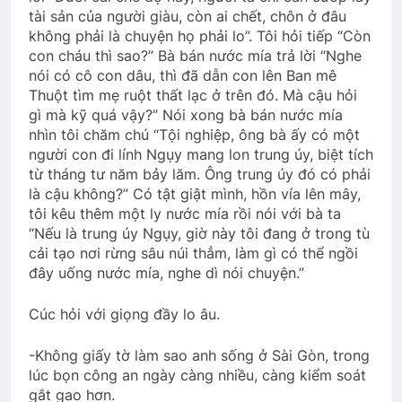
tài sản của người giàu, còn ai chết, chôn ở đâu
không phải là chuyện họ phải lo”. Tôi hỏi tiếp “Còn
con cháu thì sao?” Bà bán nước mía trả lời “Nghe
nói có cô con dâu, thì đã dẫn con lên Ban mê
Thuột tìm mẹ ruột thất lạc ở trên đó. Mà cậu hỏi
gì mà kỹ quá vậy?” Nói xong bà bán nước mía
nhìn tôi chăm chú “Tội nghiệp, ông bà ấy có một
người con đi lính Ngụy mang lon trung úy, biệt tích
từ tháng tư năm bảy lăm. Ông trung úy đó có phải
là cậu không?” Có tật giật mình, hồn vía lên mây,
tôi kêu thêm một ly nước mía rồi nói với bà ta
“Nếu là trung úy Ngụy, giờ này tôi đang ở trong tù
cải tạo nơi rừng sâu núi thẳm, làm gì có thể ngồi
đây uống nước mía, nghe dì nói chuyện.”
Cúc hỏi với giọng đầy lo âu.
-Không giấy tờ làm sao anh sống ở Sài Gòn, trong
lúc bọn công an ngày càng nhiều, càng kiểm soát
gắt gao hơn.