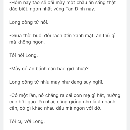
-Hôm nay tao sẽ đãi mày một chầu ăn sáng thật
đặc biệt, ngon nhất vùng Tân Định này.
Lá rụng về cội
TẾT, LẠI NHỚ ĐÀ LẠT
Long công tử nói.
2 Years Ago
3 Years Ago
-Giữa thời buổi đói rách đến xanh mặt, ăn thứ gì
mà không ngon.
Bến Xuân Xanh – DTT – Mai Hương
2 Years Ago
Tôi hỏi Long.
-Mày có ăn bánh căn bao giờ chưa?
Anthony ‘s collections
2 Years Ago
Long công tử nhíu mày như đang suy nghĩ.
-Có một lần, nó chẳng ra cái con mẹ gì hết, nướng
cục bột gạo lên nhai, cũng giống như là ăn bánh
Mùa Noel … kể đi anh
căn, có gì khác nhau đâu mà ngon với dở.
3 Years Ago
Tôi cự với Long.