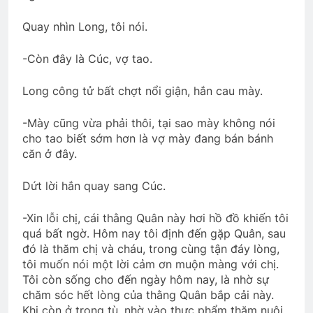
Quay nhìn Long, tôi nói.
-Còn đây là Cúc, vợ tao.
Long công tử bất chợt nổi giận, hắn cau mày.
-Mày cũng vừa phải thôi, tại sao mày không nói
cho tao biết sớm hơn là vợ mày đang bán bánh
căn ở đây.
Dứt lời hắn quay sang Cúc.
-Xin lỗi chị, cái thằng Quân này hơi hồ đồ khiến tôi
quá bất ngờ. Hôm nay tôi định đến gặp Quân, sau
đó là thăm chị và cháu, trong cùng tận đáy lòng,
tôi muốn nói một lời cảm ơn muộn màng với chị.
Tôi còn sống cho đến ngày hôm nay, là nhờ sự
chăm sóc hết lòng của thằng Quân bắp cải này.
Khi còn ở trong tù, nhờ vào thực phẩm thăm nuôi