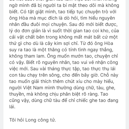
ngờ mình đã bị người ta bí mật theo dõi mà không
biết. Có tật giật mình, tao tiếp tục chuyện trò với
ông Hòa mà mục đích là dò hỏi, tìm hiểu nguyên
nhân đầu đuôi mọi chuyện. Sau đó mới biết được,
lý do đơn giản là vì suốt thời gian tao coi kho, của
cải vật chất bên trong không mất mát bất cứ một
thứ gì cho dù là cây kim sợi chỉ. Từ đó ông Hòa
suy ra tao là một thằng có tính tình ngay thẳng,
không tham lam. Ông muốn mướn tao, chuyện chỉ
có vậy. Biết rõ nguyên nhân, tao vui vẻ nhận công
việc mới. Sau vài tháng thực tập, tao thực thụ lái
con tàu chạy trên sông, cho đến bây giờ. Chỗ này
tao muốn giải thích thêm chút xíu cho mày hiểu,
người Việt Nam mình thường dùng chữ, tàu, ghe,
thuyền, mà không chịu phân biệt rõ ràng. Tao
cũng vậy, dùng chữ tàu để chỉ chiếc ghe tao đang
lái.
Tôi hỏi Long công tử.