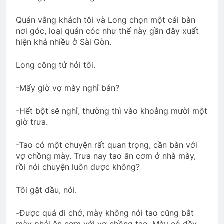
Quán vắng khách tôi và Long chọn một cái bàn
nơi góc, loại quán cóc như thế này gần đây xuất
hiện khá nhiều ở Sài Gòn.
Long công tử hỏi tôi.
-Mấy giờ vợ mày nghỉ bán?
-Hết bột sẽ nghỉ, thường thì vào khoảng mười một
giờ trưa.
-Tao có một chuyện rất quan trọng, cần bàn với
vợ chồng mày. Trưa nay tao ăn cơm ở nhà mày,
rồi nói chuyện luôn được không?
Tôi gật đầu, nói.
-Được quá đi chớ, mày không nói tao cũng bắt
mày phải ăn cơm với vợ chồng tao. Mày có đầy