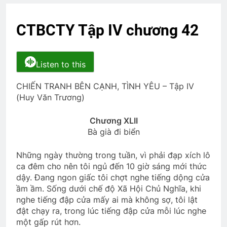
3 Years Ago
CTBCTY Tập IV chương 42
HOA ĐÀO CHÙA ĐẠI LÂM (Bạch Cư Dị)
3 Years Ago
Listen to this
CHIẾN TRANH BÊN CẠNH, TÌNH YÊU – Tập IV
Phân Ưu CSVSQ Cao Văn Hải K25
(Huy Văn Trương)
2 Years Ago
Chương XLII
Bà già đi biển
Vẫy tay ngậm ngùi
2 Years Ago
Những ngày thường trong tuần, vì phải đạp xích lô
ca đêm cho nên tôi ngủ đến 10 giờ sáng mới thức
dậy. Đang ngon giấc tôi chợt nghe tiếng dộng cửa
NHỮNG VÌ SAO (Aphonse Daudet)
ầm ầm. Sống dưới chế độ Xã Hội Chủ Nghĩa, khi
3 Years Ago
nghe tiếng đập cửa mấy ai mà không sợ, tôi lật
đật chạy ra, trong lúc tiếng đập cửa mỗi lúc nghe
một gấp rút hơn.