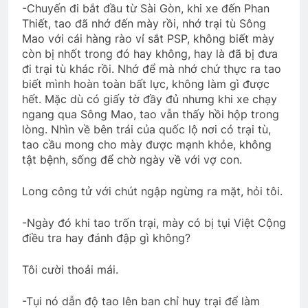
-Chuyến đi bắt đầu từ Sài Gòn, khi xe đến Phan
Thiết, tao đã nhớ đến mày rồi, nhớ trại tù Sông
Mao với cái hàng rào vỉ sắt PSP, không biết mày
còn bị nhốt trong đó hay không, hay là đã bị đưa
đi trại tù khác rồi. Nhớ để mà nhớ chứ thực ra tao
biết mình hoàn toàn bất lực, không làm gì được
hết. Mặc dù có giấy tờ đầy đủ nhưng khi xe chạy
ngang qua Sông Mao, tao vẫn thấy hồi hộp trong
lòng. Nhìn về bên trái của quốc lộ nơi có trại tù,
tao cầu mong cho mày được mạnh khỏe, không
tật bệnh, sống để chờ ngày về với vợ con.
Long công tử với chút ngập ngừng ra mặt, hỏi tôi.
-Ngày đó khi tao trốn trại, mày có bị tụi Việt Cộng
điều tra hay đánh đập gì không?
Tôi cười thoải mái.
-Tụi nó dẫn độ tao lên ban chỉ huy trại để làm