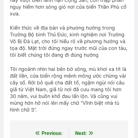
này vượt biển lánh nạn Cộng Sản, còn thập phần
nguy hiểm hơn sóng gió nơi cửa biển Thần Phù cổ
xưa.
Kiến thức về địa bàn và phương hướng trong
Trường Bộ binh Thủ Đức, kinh nghiệm nơi Trường
Võ Bị Đà Lạt, cho tôi hiểu rõ về phương hướng và
tọa độ. Mặt trời đứng ngay trước mũi của con tàu,
tôi biết chúng tôi đang đi đúng hướng
Tôi ngoảnh nhìn hai bên bờ sông, mù khơi xa tít là
đất liền, cửa biển rộng mênh mông ước chừng vài
cây số. Rời bỏ quê cha đất tổ, ngậm ngùi nói câu
giã từ Việt Nam, giã từ nơi đã cưu mang tôi hơn
30 năm, vui buồn khổ đau lẩn lộn. Và cũng vui
mừng hớn hở nói lên mấy chữ “Vĩnh biệt nhà tù
hình chữ S”.
Previous:
Next:
Post