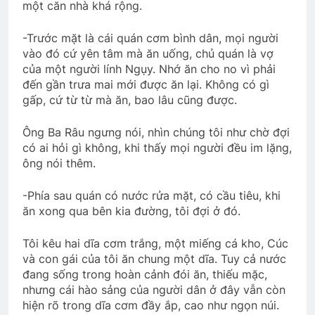
một căn nhà khá rộng.
TIẾC THƯƠNG
-Trước mặt là cái quán cơm bình dân, mọi người
3 Years Ago
vào đó cứ yên tâm mà ăn uống, chủ quán là vợ
của một người lính Ngụy. Nhớ ăn cho no vì phải
đến gần trưa mai mới được ăn lại. Không có gì
CTBCTY Tập IV chương 41
gấp, cứ từ từ mà ăn, bao lâu cũng được.
3 Years Ago
Ông Ba Râu ngưng nói, nhìn chúng tôi như chờ đợi
có ai hỏi gì không, khi thấy mọi người đều im lặng,
ông nói thêm.
LỜI HỨA (Rabindranath Tagore)
3 Years Ago
-Phía sau quán có nước rửa mặt, có cầu tiêu, khi
ăn xong qua bên kia đường, tôi đợi ở đó.
CTBCTY – Tập I – Chương 1
Tôi kêu hai dĩa cơm trắng, một miếng cá kho, Cúc
3 Years Ago
và con gái của tôi ăn chung một dĩa. Tuy cả nước
đang sống trong hoàn cảnh đói ăn, thiếu mặc,
nhưng cái hào sảng của người dân ở đây vẫn còn
Hương Thầm
hiện rõ trong dĩa cơm đầy ắp, cao như ngọn núi.