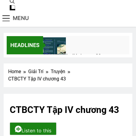
MENU
HEADLINES
CTBCTY Tập IV chương 39
3 Years Ago
Home
Giải Trí
Truyện
CTBCTY Tập IV chương 43
NƠI TÂM TRÍ KHÔNG CÓ NỖI SỢ
(Rabindranath Tagore)
3 Years Ago
CTBCTY Tập IV chương 43
HOÀNG HÔN TRÊN BIỂN (Rabindranath
Tagore)
Listen to this
3 Years Ago