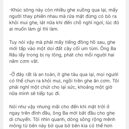
-Khúc sông này còn nhiều ghe xuồng qua lại, mấy
người thay phiên nhau mà rửa mặt đừng có bò ra
khỏi mui ghe, lát nữa khi đến chỗ nghỉ ngơi, lúc đó
ai muốn làm gì thì làm.
Tuy nói vậy mà phải mấy tiếng đồng hồ sau, ghe
mới tấp vào một doi đất cây cối um tùm. Ông Ba
Râu lấy trong bị ny lông, phát cho mỗi người hai
nắm cơm vắt.
-Ở đây rất là an toàn, ít ghe tàu qua lại, mọi người
có thể chun ra khỏi mui, ngồi trên ghe ăn cơm. Tôi
phải nghỉ một chút cho lại sức, khoảng một giờ
nữa mình sẽ tiếp tục đi.
Nói như vậy nhưng mãi cho đến khi mặt trời ở
ngay trên đỉnh đầu, ông Ba mới bắt đầu cho ghe
di chuyển. Tôi nhìn quanh, dòng sông rộng mênh
mông từ bên này bờ qua bờ bên kia có thể hơn