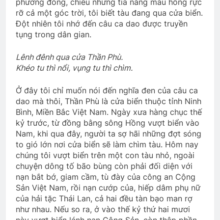
phương đông, chiếu những tia nắng màu hồng rực
rỡ cả một góc trời, tôi biết tàu đang qua cửa biển.
Đột nhiên tôi nhớ đến câu ca dao được truyền
tụng trong dân gian.
Lênh đênh qua cửa Thần Phù.
Khéo tu thì nổi, vụng tu thì chìm.
Ở đây tôi chỉ muốn nói đến nghĩa đen của câu ca
dao mà thôi, Thần Phù là cửa biển thuộc tỉnh Ninh
Bình, Miền Bắc Việt Nam. Ngày xưa hàng chục thế
kỷ trước, từ đồng bằng sông Hồng vượt biển vào
Nam, khi qua đây, người ta sợ hãi những đợt sóng
to gió lớn nơi cửa biển sẽ làm chìm tàu. Hôm nay
chúng tôi vượt biển trên một con tàu nhỏ, ngoài
chuyện dông tố bão bùng còn phải đối diện với
nạn bắt bớ, giam cầm, tù đày của công an Cộng
Sản Việt Nam, rồi nạn cướp của, hiếp dâm phụ nữ
của hải tặc Thái Lan, cả hai đều tàn bạo man rợ
như nhau. Nếu so ra, ở vào thế kỷ thứ hai mươi