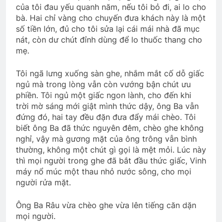
của tôi đau yếu quanh năm, nếu tôi bỏ đi, ai lo cho
bà. Hai chỉ vàng cho chuyến đưa khách này là một
số tiền lớn, đủ cho tôi sửa lại cái mái nhà đã mục
nát, còn dư chút đỉnh dùng để lo thuốc thang cho
mẹ.
Tôi ngã lưng xuống sàn ghe, nhắm mắt cố dỗ giấc
ngủ mà trong lòng vẫn còn vướng bận chút ưu
phiền. Tôi ngủ một giấc ngon lành, cho đến khi
trời mờ sáng mới giật mình thức dậy, ông Ba vẫn
đứng đó, hai tay đều đặn đưa đẩy mái chèo. Tôi
biết ông Ba đã thức nguyên đêm, chèo ghe không
nghỉ, vậy mà gương mặt của ông trông vẫn bình
thường, không một chút gì gọi là mệt mỏi. Lúc này
thì mọi người trong ghe đã bắt đầu thức giấc, Vinh
máy nổ múc một thau nhỏ nước sông, cho mọi
người rửa mặt.
Ông Ba Râu vừa chèo ghe vừa lên tiếng căn dặn
mọi người.