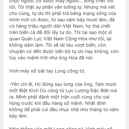
chục người, có được mấy người… sống chết với
tôi. Tôi thật sự phân vân lưỡng lự. Nhưng mà xét
cho cùng, tự do thì phải trả bằng mạng sống của
mình mới có được, từ sau năm bảy mươi lăm, đã
có hàng triệu người dân Việt Nam, họ thà chết
trên biển cả để đổi lấy tự do. Thì tại sao một sĩ
quan Quân Lực Việt Nam Cộng Hòa như tôi, lại
không dám làm. Tôi sẽ lái tàu vượt biển, còn
chuyện có đến được bến bờ tự do hay không, còn
tùy vào mệnh trời như ông Hòa đã nói.
Vinh máy nổ bắt tay Long công tử.
-Yên chí đi, tôi đứng sau lưng của ông, Tám mươi
mốt Biệt Kích Dù cũng từ Lực Lượng Đặc Biệt mà
ra. Mình phải đánh một trận cuối cùng cho oai
hùng trước khi đầu hàng số mệnh. Nhất định
không để phải cúi đầu nhục nhã như tháng tư năm
bảy lăm.