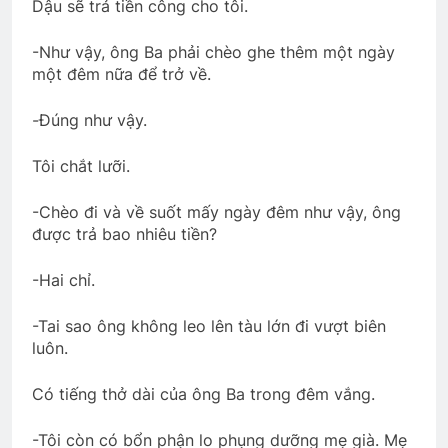
Dậu sẽ trả tiền công cho tôi.
Tagore)
3 Years Ago
-Như vậy, ông Ba phải chèo ghe thêm một ngày
một đêm nữa để trở về.
MÙA XUÂN MUỐN NÓI
-Đúng như vậy.
3 Years Ago
Tôi chắt lưỡi.
Mừng ĐHĐKVBTC 2024
-Chèo đi và về suốt mấy ngày đêm như vậy, ông
3 Years Ago
được trả bao nhiêu tiền?
-Hai chỉ.
Chuyến tầu hoàng hôn
2 Years Ago
-Tai sao ông không leo lên tàu lớn đi vượt biên
luôn.
Có tiếng thở dài của ông Ba trong đêm vắng.
Thơ Nhạc … của Đỗ Trọng Đạt K29
2 Years Ago
-Tôi còn có bổn phận lo phụng dưỡng mẹ già. Mẹ