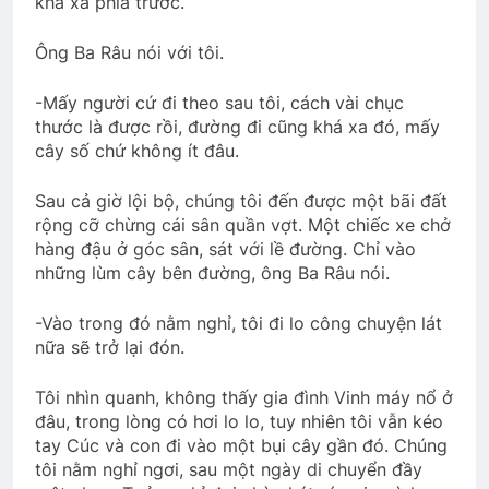
khá xa phía trước.
TẾT, LẠI NHỚ ĐÀ LẠT
Ông Ba Râu nói với tôi.
3 Years Ago
-Mấy người cứ đi theo sau tôi, cách vài chục
thước là được rồi, đường đi cũng khá xa đó, mấy
TIÊN SA LẠC TRẦN
cây số chứ không ít đâu.
3 Years Ago
Sau cả giờ lội bộ, chúng tôi đến được một bãi đất
rộng cỡ chừng cái sân quần vợt. Một chiếc xe chở
hàng đậu ở góc sân, sát với lề đường. Chỉ vào
Buổi họp mặt Tân Niên 2024 HVB/BCL
những lùm cây bên đường, ông Ba Râu nói.
2 Years Ago
-Vào trong đó nằm nghỉ, tôi đi lo công chuyện lát
nữa sẽ trở lại đón.
Nắng Đông Trên Ngọn Cỏ Sầu
3 Years Ago
Tôi nhìn quanh, không thấy gia đình Vinh máy nổ ở
đâu, trong lòng có hơi lo lo, tuy nhiên tôi vẫn kéo
tay Cúc và con đi vào một bụi cây gần đó. Chúng
Thăm CSVSQ Trần Thụy Ly K13
tôi nằm nghỉ ngơi, sau một ngày di chuyển đầy