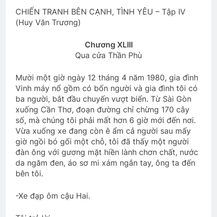
CHIẾN TRANH BÊN CẠNH, TÌNH YÊU – Tập IV
(Huy Văn Trương)
Cao nguyên sau ngày đình chiến
3 Years Ago
Chương XLIII
Qua cửa Thần Phù
Mười một giờ ngày 12 tháng 4 năm 1980, gia đình
9 tháng quân trường
NỤ HÔN ĐẦU
Vinh máy nổ gồm có bốn người và gia đình tôi có
2 Years Ago
3 Years Ago
ba người, bắt đầu chuyến vượt biển. Từ Sài Gòn
xuống Cần Thơ, đoạn đường chỉ chừng 170 cây
số, mà chúng tôi phải mất hơn 6 giờ mới đến nơi.
GẶP GỠ LÀM CHI
Vừa xuống xe đang còn ê ẩm cả người sau mấy
3 Years Ago
giờ ngồi bó gối một chỗ, tôi đã thấy một người
đàn ông với gương mặt hiền lành chơn chất, nước
da ngăm đen, áo sơ mi xám ngắn tay, ông ta đến
Cựu SVSQ Đặng Quốc Trụ K20
bên tôi.
3 Years Ago
-Xe đạp ôm cậu Hai.