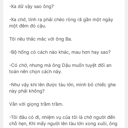
-Xa dữ vậy sao ông?
Thăm NT Phạm Dương Đạt K17
-Xa chớ, tính ra phải chèo ròng rã gần một ngày
2 Years Ago
một đêm đó cậu.
Tôi nêu thắc mắc với ông Ba.
Xuân Đất Khách
2 Years Ago
-Bộ hổng có cách nào khác, mau hơn hay sao?
-Có chớ, nhưng mà ông Dậu muốn tuyệt đối an
CTBCTY Tập II Chương 17
toàn nên chọn cách này.
3 Years Ago
-Như vậy khi lên được tàu lớn, mình bỏ chiếc ghe
này phải không?
Người em xóm đạo
Vẫn với giọng trầm trầm.
2 Years Ago
-Tôi đâu có đi, nhiệm vụ của tôi là chở người đến
chỗ hẹn, Khi mấy người lên tàu lớn xong xuôi, ông
TRÒ CHƠI THUA THẮNG (Rabindranath