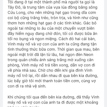
Tôi đang ở tại một thành phố mà người ta gọi là
2 Years Ago
Tây Đô, là trung tâm của vựa lúa đồng bằng sông
Cửu Long, cho nên những hạt gạo trong dĩa cơm
coi bộ cũng trắng trẻo, tròn trịa, và hình như cũng
LỜI YÊU CHƯA ĐỦ (Michael Jackson)
thơm hơn những hạt gạo ở các tỉnh khác. Gác bỏ
3 Years Ago
ngoài tai những lo âu của một chuyến vượt biên
đầy hiểm nguy đang chờ đón, tôi có được bữa ăn
tối no bụng và ngon miệng. Cách đó hai cái bàn,
Thiên Thần Mũ Đỏ
Mùa xuân đầu tiên
Vinh máy nổ và vợ con của anh ta cũng đang tận
2 Years Ago
2 Years Ago
tình thưởng thức bữa cơm. Thời gian qua mau, bên
ngoài mặt trời đã lặn từ lâu, hai ngọn đèn Neon
trong quán chiếu ánh sáng trắng mờ xuống căn
phòng, Vinh máy nổ trả tiền xong, dẫn vợ con đi
TÌNH YÊU BẤT TẬN (Rabindranath
Tagore)
về phía nhà sau. Chờ cho đến khi gia đình Vinh
máy nổ trở lại, rồi dẫn nhau đi qua bên kia đường,
3 Years Ago
lúc bấy giờ tôi mới thanh toán tiền cơm, cùng vợ
con đi ra nhà vệ sinh.
Ngày Xuân Tái Ngộ
Khi chúng tôi qua đến bên kia đường, đã thấy Vinh
2 Years Ago
máy nổ và vợ con của anh ta đi được một khoảng