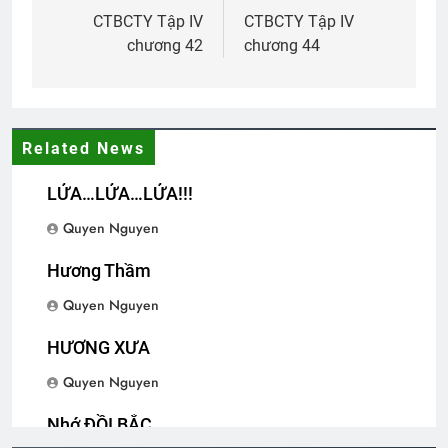
navigation
CTBCTY Tập IV
CTBCTY Tập IV
chương 42
chương 44
Related News
LỬA…LỬA…LỬA!!!
Quyen Nguyen
Hương Thầm
Quyen Nguyen
HƯƠNG XƯA
Quyen Nguyen
Nhớ ĐỒI BẮC