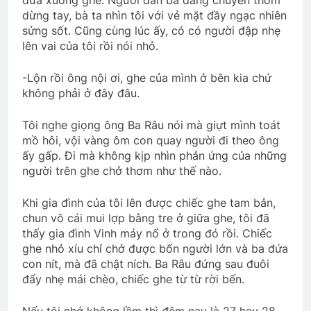
đưa xuống ghe. Người đàn bà đang chuyển thơm
dừng tay, bà ta nhìn tôi với vẻ mặt đầy ngạc nhiên
Văn thư số 009/BCH/TH/2024-2026
sửng sốt. Cũng cùng lúc ấy, có có người đập nhẹ
1 Year Ago
lên vai của tôi rồi nói nhỏ.
-Lộn rồi ông nội ơi, ghe của mình ở bên kia chứ
Thăm CSVCQ Nguyễn Hữu Thuyết K20
không phải ở đây đâu.
2 Years Ago
Tôi nghe giọng ông Ba Râu nói mà giựt mình toát
mồ hôi, vội vàng ôm con quay người đi theo ông
ấy gấp. Đi mà không kịp nhìn phản ứng của những
CSVSQ Huỳnh Như Pháp K26
người trên ghe chở thơm như thế nào.
3 Years Ago
Khi gia đình của tôi lên được chiếc ghe tam bản,
chun vô cái mui lợp bằng tre ở giữa ghe, tôi đã
Đêm tiền đồn
thấy gia đình Vinh máy nổ ở trong đó rồi. Chiếc
2 Years Ago
ghe nhỏ xíu chỉ chở được bốn người lớn và ba đứa
con nít, mà đã chật ních. Ba Râu đứng sau đuôi
đẩy nhẹ mái chèo, chiếc ghe từ từ rời bến.
HÃY GỌI ANH ĐI (Rabindranath
Tagore)