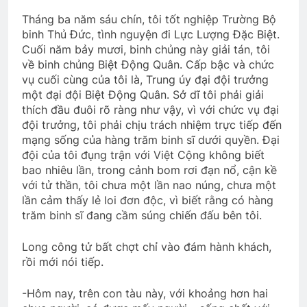
Tháng ba năm sáu chín, tôi tốt nghiệp Trường Bộ
binh Thủ Đức, tình nguyện đi Lực Lượng Đặc Biệt.
Cuối năm bảy mươi, binh chủng này giải tán, tôi
về binh chủng Biệt Động Quân. Cấp bậc và chức
vụ cuối cùng của tôi là, Trung úy đại đội trưởng
một đại đội Biệt Động Quân. Sở dĩ tôi phải giải
thích đầu đuôi rõ ràng như vậy, vì với chức vụ đại
đội trưởng, tôi phải chịu trách nhiệm trực tiếp đến
mạng sống của hàng trăm binh sĩ dưới quyền. Đại
đội của tôi đụng trận với Việt Cộng không biết
bao nhiêu lần, trong cảnh bom rơi đạn nổ, cận kề
với tử thần, tôi chưa một lần nao núng, chưa một
lần cảm thấy lẻ loi đơn độc, vì biết rằng có hàng
trăm binh sĩ đang cầm súng chiến đấu bên tôi.
Long công tử bất chợt chỉ vào đám hành khách,
rồi mới nói tiếp.
-Hôm nay, trên con tàu này, với khoảng hơn hai