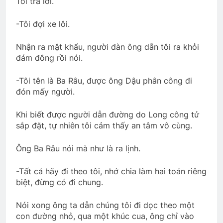
Tôi trả lời.
Thăm NT Lê Văn Tính K3
2 Years Ago
-Tôi đợi xe lôi.
Nhận ra mật khẩu, người đàn ông dẫn tôi ra khỏi
Xuân này con không về
đám đông rồi nói.
2 Years Ago
-Tôi tên là Ba Râu, được ông Dậu phân công đi
đón mấy người.
CSVSQ Đỗ Thiếu Bá K25
3 Years Ago
Khi biết được người dẫn đường do Long công tử
sắp đặt, tự nhiên tôi cảm thấy an tâm vô cùng.
CTBCTY Tập III chương 25
Ông Ba Râu nói mà như là ra lịnh.
3 Years Ago
-Tất cả hãy đi theo tôi, nhớ chia làm hai toán riêng
biệt, đừng có đi chung.
CSVSQ Nguyễn Văn Long K22
Nói xong ông ta dẫn chúng tôi đi dọc theo một
3 Years Ago
con đường nhỏ, qua một khúc cua, ông chỉ vào