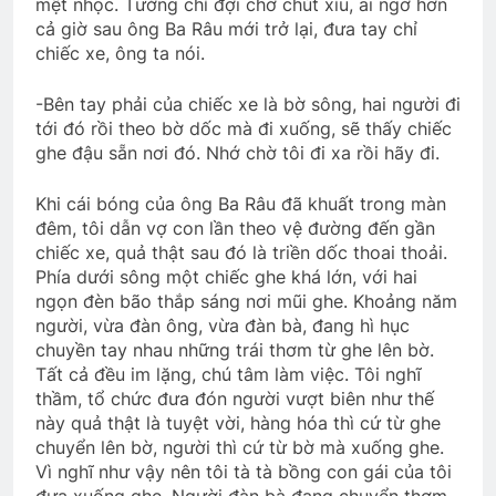
mệt nhọc. Tưởng chỉ đợi chờ chút xíu, ai ngờ hơn
2 Years Ago
cả giờ sau ông Ba Râu mới trở lại, đưa tay chỉ
chiếc xe, ông ta nói.
Tri Ân Thương Phế Binh Việt Nam Cộng
-Bên tay phải của chiếc xe là bờ sông, hai người đi
Hòa
tới đó rồi theo bờ dốc mà đi xuống, sẽ thấy chiếc
2 Years Ago
ghe đậu sẵn nơi đó. Nhớ chờ tôi đi xa rồi hãy đi.
Khi cái bóng của ông Ba Râu đã khuất trong màn
Dựng lại niềm tin
đêm, tôi dẫn vợ con lần theo vệ đường đến gần
3 Years Ago
chiếc xe, quả thật sau đó là triền dốc thoai thoải.
Phía dưới sông một chiếc ghe khá lớn, với hai
ngọn đèn bão thắp sáng nơi mũi ghe. Khoảng năm
CTBCTY Tập II chương 16
người, vừa đàn ông, vừa đàn bà, đang hì hục
3 Years Ago
chuyền tay nhau những trái thơm từ ghe lên bờ.
Tất cả đều im lặng, chú tâm làm việc. Tôi nghĩ
thầm, tổ chức đưa đón người vượt biên như thế
này quả thật là tuyệt vời, hàng hóa thì cứ từ ghe
Phóng sự Ấp Bắc 1963
chuyển lên bờ, người thì cứ từ bờ mà xuống ghe.
2 Years Ago
Vì nghĩ như vậy nên tôi tà tà bồng con gái của tôi