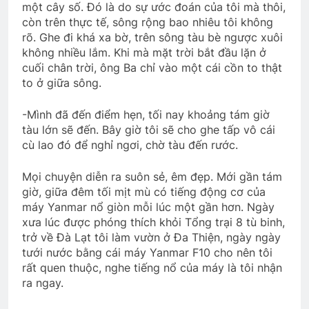
một cây số. Đó là do sự ước đoán của tôi mà thôi,
còn trên thực tế, sông rộng bao nhiêu tôi không
rõ. Ghe đi khá xa bờ, trên sông tàu bè ngược xuôi
không nhiều lắm. Khi mà mặt trời bắt đầu lặn ở
cuối chân trời, ông Ba chỉ vào một cái cồn to thật
to ở giữa sông.
-Mình đã đến điểm hẹn, tối nay khoảng tám giờ
tàu lớn sẽ đến. Bây giờ tôi sẽ cho ghe tấp vô cái
cù lao đó để nghỉ ngơi, chờ tàu đến rước.
Mọi chuyện diễn ra suôn sẻ, êm đẹp. Mới gần tám
giờ, giữa đêm tối mịt mù có tiếng động cơ của
máy Yanmar nổ giòn mỗi lúc một gần hơn. Ngày
xưa lúc được phóng thích khỏi Tổng trại 8 tù binh,
trở về Đà Lạt tôi làm vườn ở Đa Thiện, ngày ngày
tưới nước bằng cái máy Yanmar F10 cho nên tôi
rất quen thuộc, nghe tiếng nổ của máy là tôi nhận
ra ngay.