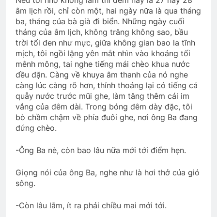
Nếu tôi nhớ không lầm thì đêm nay là 27 hay 28
3 Years Ago
âm lịch rồi, chỉ còn một, hai ngày nữa là qua tháng
ba, tháng của bà già đi biển. Những ngày cuối
tháng của âm lịch, không trăng không sao, bầu
trời tối đen như mực, giữa không gian bao la tĩnh
THÊM XUÂN NÀY, TA NGỒI CHỜ ĐỢI
mịch, tôi ngồi lặng yên mắt nhìn vào khoảng tối
THỬ
mênh mông, tai nghe tiếng mái chèo khua nước
3 Years Ago
đều đặn. Càng về khuya âm thanh của nó nghe
càng lúc càng rõ hơn, thỉnh thoảng lại có tiếng cá
quẫy nước trước mũi ghe, làm tăng thêm cái im
Happy New Year 2024
vắng của đêm dài. Trong bóng đêm dày đặc, tôi
3 Years Ago
bò chầm chậm về phía đuôi ghe, nơi ông Ba đang
đứng chèo.
CSVSQ Hoàng Thu Phong K30
-Ông Ba nè, còn bao lâu nữa mới tới điểm hẹn.
2 Years Ago
Giọng nói của ông Ba, nghe như là hơi thở của gió
sông.
ANH ĐÃ GIẾT EM
-Còn lâu lắm, ít ra phải chiều mai mới tới.
3 Years Ago