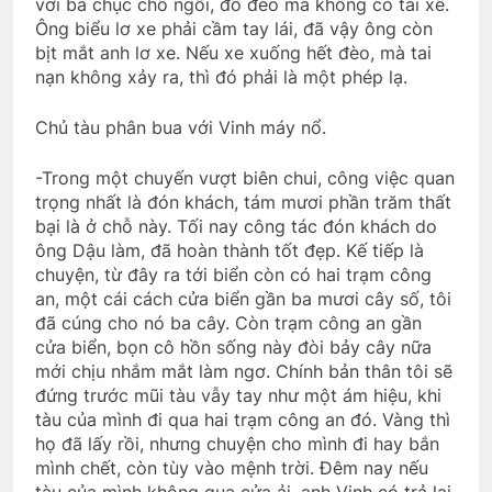
với ba chục chỗ ngồi, đổ đèo mà không có tài xế.
Ông biểu lơ xe phải cầm tay lái, đã vậy ông còn
bịt mắt anh lơ xe. Nếu xe xuống hết đèo, mà tai
nạn không xảy ra, thì đó phải là một phép lạ.
Chủ tàu phân bua với Vinh máy nổ.
-Trong một chuyến vượt biên chui, công việc quan
trọng nhất là đón khách, tám mươi phần trăm thất
bại là ở chỗ này. Tối nay công tác đón khách do
ông Dậu làm, đã hoàn thành tốt đẹp. Kế tiếp là
chuyện, từ đây ra tới biển còn có hai trạm công
an, một cái cách cửa biển gần ba mươi cây số, tôi
đã cúng cho nó ba cây. Còn trạm công an gần
cửa biển, bọn cô hồn sống này đòi bảy cây nữa
mới chịu nhắm mắt làm ngơ. Chính bản thân tôi sẽ
đứng trước mũi tàu vẫy tay như một ám hiệu, khi
tàu của mình đi qua hai trạm công an đó. Vàng thì
họ đã lấy rồi, nhưng chuyện cho mình đi hay bắn
mình chết, còn tùy vào mệnh trời. Đêm nay nếu