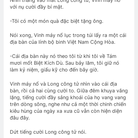
Nhìn thẳng vào mắt Long công tử, Vinh máy nổ
với nụ cười đầy bí mật.
-Tôi có một món quà đặc biệt tặng ông.
Nói xong, Vinh máy nổ lục trong túi lấy ra một cái
địa bàn của lính bộ binh Việt Nam Cộng Hòa.
-Cái địa bàn này nó theo tôi từ khi tôi về Tám
mươi mốt Biệt Kích Dù. Sau bảy lăm, tôi giữ nó
làm kỷ niệm, giấu kỹ cho đến bây giờ.
Vinh máy nổ và Long công tử nhìn vào cái địa
bàn, rồi cả hai cùng cười to. Giữa đêm khuya vắng
lặng, tiếng cười đầy sảng khoái của họ vang vang
trên dòng sông, nghe như cả một thời chinh chiến
kiêu hùng của ngày xa xưa cũ vẫn còn hiện diện
đâu đây.
Dứt tiếng cười Long công tử nói.