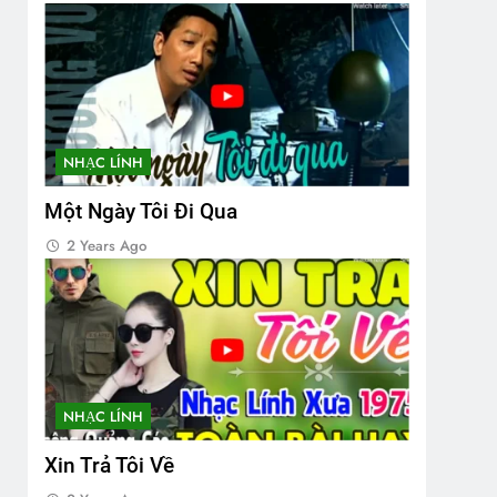
NHẠC LÍNH
Một Ngày Tôi Đi Qua
2 Years Ago
NHẠC LÍNH
Xin Trả Tôi Về