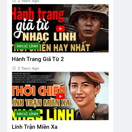
2 Years Ago
NHẠC LÍNH
Hành Trang Giã Từ 2
2 Years Ago
NHẠC LÍNH
Lính Trận Miền Xa