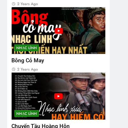
2 Years Ago
NHẠC LÍNH
Bông Cỏ May
2 Years Ago
NHẠC LÍNH
Chuyến Tầu Hoàng Hôn