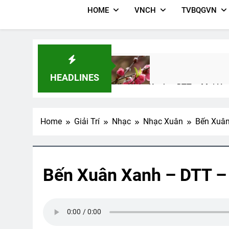
HOME
VNCH
TVBQGVN
HEADLINES
Bến Xuân Xanh – DTT – Mai Hư
2 Years Ago
Home
Giải Trí
Nhạc
Nhạc Xuân
Bến Xuâ
MỘT THỜI ĐỂ TIN (B.J. Morbitz
3 Years Ago
Bến Xuân Xanh – DTT –
GIẤC MƠ PHỤC QUỐC (Đỗ Phủ)
3 Years Ago