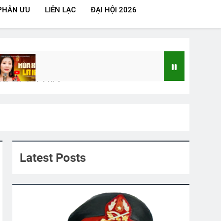
PHÂN ƯU
LIÊN LẠC
ĐẠI HỘI 2026
Mùa Xuân Lá Khô
2 Years Ago
ên Các Khóa
MÀU ÁO TÔI YÊU
3 Years Ago
Latest Posts
h Tagore)