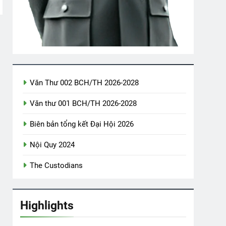
ÍM HOA CÀ
 Ago
 Cuối Cùng
Văn Thư 002 BCH/TH 2026-2028
Văn thư 001 BCH/TH 2026-2028
âm Sự Người Lính Trẻ
Biên bản tổng kết Đại Hội 2026
 Years Ago
Nội Quy 2024
The Custodians
I (Rabindranath Tagore)
Highlights