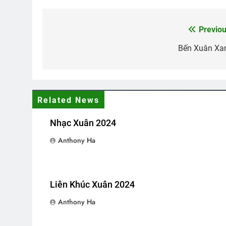
MỘT ĐỜI ĐÃ SỐNG (Rabindrana
3 Years Ago
Previou
Post
navigation
Bến Xuân Xa
KHÁT MONG TÌNH YÊU (Rabindr
2 Years Ago
Related News
Một Tài Liệu Về TVBQGVN
CSVS
3 Years Ago
2 Years
Nhạc Xuân 2024
Anthony Ha
ÁNH SÁNG HIỆN CÓ TRONG MÙA 
3 Years Ago
Liên Khúc Xuân 2024
Anthony Ha
The Custodians
NỖI ĐAU CON TI
3 Months Ago
3 Years Ago