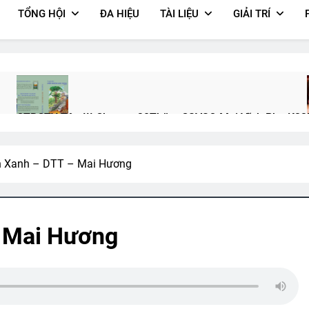
TỔNG HỘI
ĐA HIỆU
TÀI LIỆU
GIẢI TRÍ
ơng
CTBCTY Tập III Chương 30
Thăm CSVSQ Mai Vĩnh Phu K22
3 Years Ago
2 Years Ago
n Xanh – DTT – Mai Hương
er)
Thông Báo Quà Lưu Niệm
CSVSQ Cao Văn Tài K25
Ý Nghĩa T
2 Years Ago
3 Years Ago
3 Years Ago
 Mai Hương
Biên Bản Tổng Kết Đại Hội 2026
HỒNG ÂN VÔ TẬN (Rabindranat
1 Month Ago
2 Years Ago