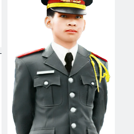
XUÂN HẢI NGOẠI
Người Đầu Gió
2 Years Ago
Gác Đêm Sương
MÙA XUÂN (William Blake)
Ago
3 Years Ago
ện Đâu K19/1
H BIỆT TÌNH YÊU CỦA EM (Joanna Fuchs)
rs Ago
ore)
CTBCTY – Tập I – Chương 4
3 Years Ago