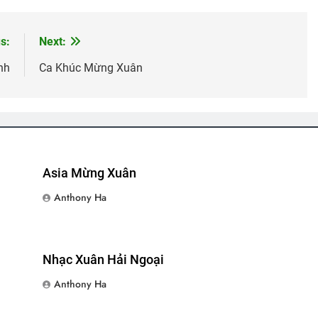
th Tagore)
Nỗi Niềm Ngày Cuối Năm
Quảng Trị 1972
CÂY MÙA 
3 Years Ago
2 Years Ago
2 Years Ago
s:
Next:
nh
Ca Khúc Mừng Xuân
anath Tagore)
Nhớ ĐỒI BẮC
Chương Trình Tri Ân Tác Giả
Vọng 
2 Years Ago
2 Years Ago
2 Years 
Q Nguyễn Như Chương K21
Quán Nửa Khuya
Thăm QP Trần Thi
 Ago
2 Years Ago
2 Years Ago
Asia Mừng Xuân
Anthony Ha
XUÂN (Emily Dickinson)
CSVSQ Nguyễn Thành Chức K22
VĨN
2 Years Ago
3 Yea
Nhạc Xuân Hải Ngoại
Anthony Ha
M TAN VỠ (Erika Jong)
THỜI GIAN VÔ TẬN (Rabindranath Tag
3 Years Ago