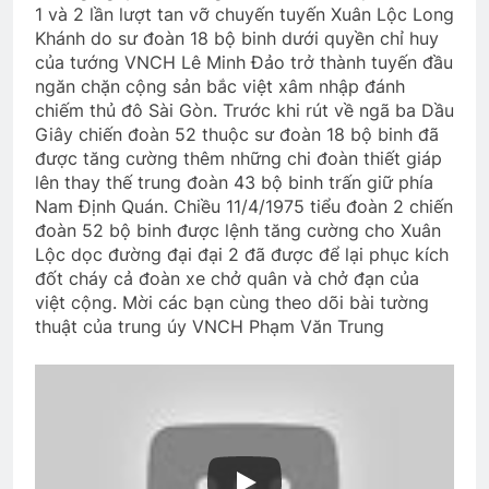
1 và 2 lần lượt tan vỡ chuyến tuyến Xuân Lộc Long
Kỷ Yếu Khóa 26 TVBQGVN
Khánh do sư đoàn 18 bộ binh dưới quyền chỉ huy
2 Years Ago
của tướng VNCH Lê Minh Đảo trở thành tuyến đầu
ngăn chặn cộng sản bắc việt xâm nhập đánh
chiếm thủ đô Sài Gòn. Trước khi rút về ngã ba Dầu
Giây chiến đoàn 52 thuộc sư đoàn 18 bộ binh đã
LỜI YÊU CHƯA ĐỦ (Michael Jackson)
được tăng cường thêm những chi đoàn thiết giáp
3 Years Ago
lên thay thế trung đoàn 43 bộ binh trấn giữ phía
Nam Định Quán. Chiều 11/4/1975 tiểu đoàn 2 chiến
đoàn 52 bộ binh được lệnh tăng cường cho Xuân
CTBCTY Tập II chương 22
Lộc dọc đường đại đại 2 đã được để lại phục kích
3 Years Ago
đốt cháy cả đoàn xe chở quân và chở đạn của
việt cộng. Mời các bạn cùng theo dõi bài tường
thuật của trung úy VNCH Phạm Văn Trung
Lời Tâm Huyết của Khóa 20
3 Years Ago
THIÊN CHÚA NỞ HOA (Rabindranath
Tagore)