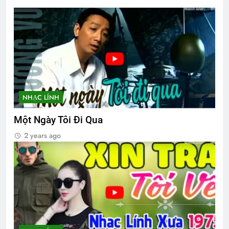
3 Years Ago
Thăm QP Mai Bá Long K21
2 Years Ago
CSVSQ Võ Công Khánh K19
NHẠC LÍNH
2 Years Ago
Một Ngày Tôi Đi Qua
2 years ago
Hành Trang Giã Từ
Lính Trận Miền Xa
2 Years Ago
2 Years Ago
Lễ mãn khóa
2 Years Ago