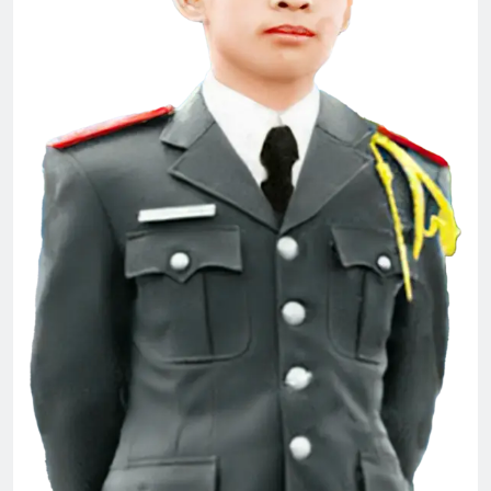
Vietnam War – English
2 Years Ago
Cựu SVSQ Bùi Đức Toại K23
3 Years Ago
Ủy viên Xã Hội chúc Giáng Sinh & năm
mới
3 Years Ago
Phân Ưu CSVSQ NGUYỄN LẠN E20
2 Years Ago