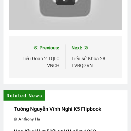
3 Years Ago
Chuyến tầu hoàng hôn
2 Years Ago
Previous:
Next:
Post
Thư Kêu Gọi Yểm Trợ Đa Hiệu 128
navigation
Tiểu Đoàn 2 TQLC
Tiểu sử Khóa 28
2 Years Ago
VNCH
TVBQGVN
CTBCTY Tập IV
3 Years Ago
Related News
Tướng Nguyễn Vĩnh Nghi K5 Flipbook
CSVSQ Phạm Bá Cát K13
2 Years Ago
Anthony Ha