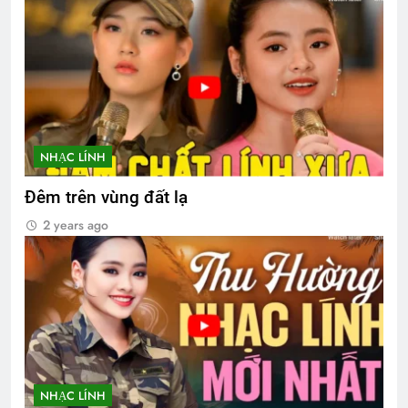
NHẠC LÍNH
Đêm trên vùng đất lạ
2 years ago
NHẠC LÍNH