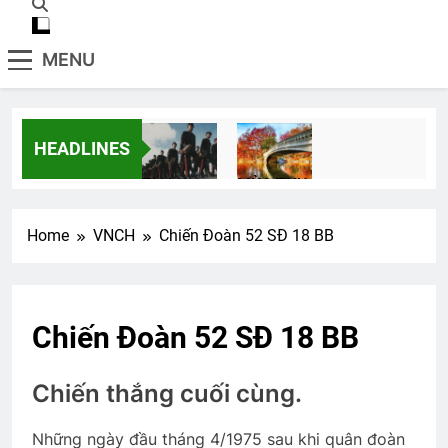
MENU
HEADLINES
Tài Liệu
MÙA THU
2 Years Ago
3 Years Ago
Home
VNCH
Chiến Đoàn 52 SĐ 18 BB
Tình Tự Mùa Xuân
2 Years Ago
Chiến Đoàn 52 SĐ 18 BB
Đón Xuân Này Nhớ Xuân Xưa
Chiến thắng cuối cùng.
2 Years Ago
Những ngày đầu tháng 4/1975 sau khi quân đoàn