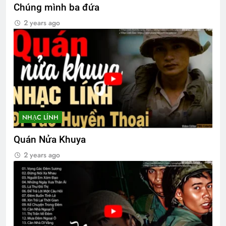
Chúng mình ba đứa
2 years ago
CSVSQ Đặng Dân An K25
2 Years Ago
MÙA XUÂN ĐANG VỀ, VỀ CÙNG ANH,
EM NHÉ!
3 Years Ago
NHẠC LÍNH
TVBQGVN video collections
Quán Nửa Khuya
3 Years Ago
2 years ago
Cựu SVSQ Ngô Kỳ Dũng K14
3 Years Ago