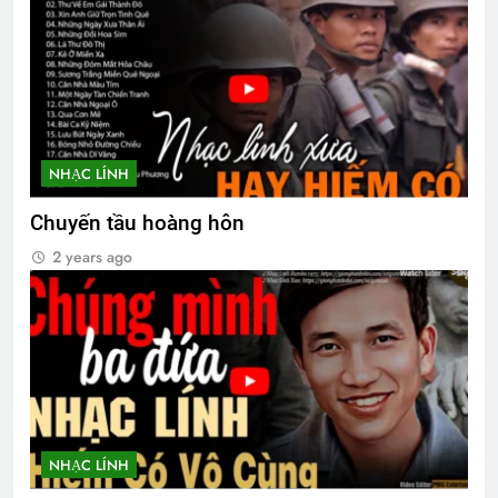
Lễ Truy Điệu Truyền Thống
3 Years Ago
CTBCTY Tập III chương 24
3 Years Ago
NHẠC LÍNH
Chuyến tầu hoàng hôn
Thăm CSVSQ PHẠM VĂN MAI K20
2 years ago
2 Years Ago
Trăng tàn trên hè phố
2 Years Ago
NT Phạm Ngọc Thiệp K7
NHẠC LÍNH
2 Years Ago