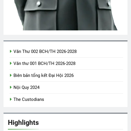
NHỮNG VÌ SAO (Aphonse Daudet)
3 Years Ago
Album 1
3 Years Ago
Văn Thư 002 BCH/TH 2026-2028
PHONG THƯ ĐỦ Ý (Lưu Hiểu Ba)
Văn thư 001 BCH/TH 2026-2028
3 Years Ago
Biên bản tổng kết Đại Hội 2026
Nội Quy 2024
CSVSQ Phan Văn Đồng K27
3 Years Ago
The Custodians
ÁNH SÁNG HIỆN CÓ TRONG MÙA
Highlights
XUÂN (Emily Dickinson)