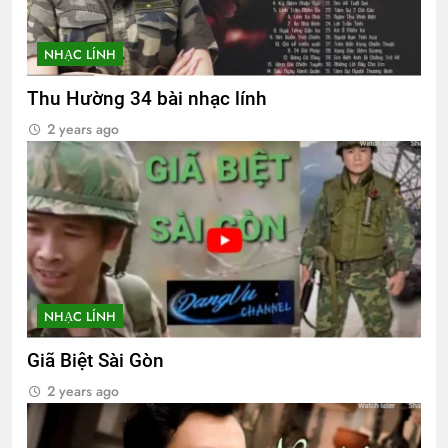
NHẠC LÍNH
Thu Hường 34 bài nhạc lính
2 years ago
NHẠC LÍNH
Giã Biệt Sài Gòn
2 years ago