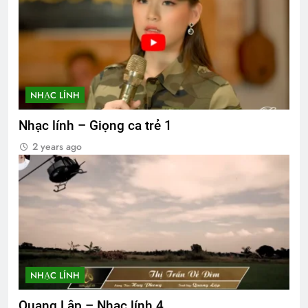
NHẠC LÍNH
Nhạc lính – Giọng ca trẻ 1
2 years ago
NHẠC LÍNH
Quang Lập – Nhạc lính 4