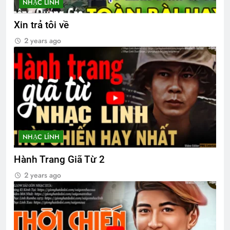
NHẠC LÍNH
CTBCTY – Tập I – Chương 8
3 Years Ago
Xin trả tôi về
2 years ago
Khúc nhạc mừng xuân
2 Years Ago
Em vẫn là mùa Xuân
2 Years Ago
NHẠC LÍNH
Tâm Thư của Ban Tổ Chức ĐH 2026
Hành Trang Giã Từ 2
1 Year Ago
2 years ago
CSVSQ Trương Quang Tùng K25
2 Years Ago