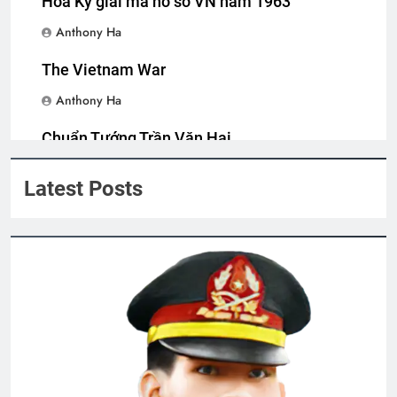
Hoa Kỳ giải mã hồ sơ VN năm 1963
Mộng đêm xuân
Anthony Ha
2 Years Ago
The Vietnam War
Anthony Ha
NƯỚC MẮT VÀ NỤ CƯỜI (Kahlil Gibran)
3 Years Ago
Chuẩn Tướng Trần Văn Hai
Anthony Ha
Latest Posts
Văn thư BCH-TH
2 Years Ago
Sư Đoàn 18 Bộ Binh VNCH
2 Years Ago
Quảng Ngãi 1972-1973
2 Years Ago