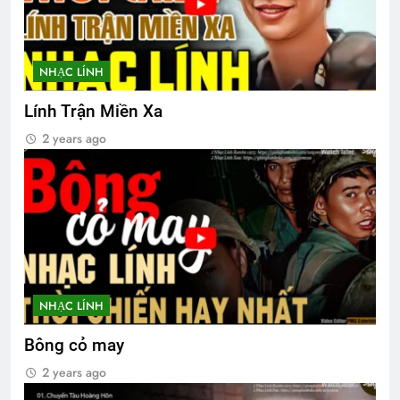
Xuân này con không về
2 Years Ago
NHẠC LÍNH
Lính Trận Miền Xa
THIẾU NỮ VÙNG SƠN CƯỚC
2 years ago
3 Years Ago
CSVSQ Phạm Tuấn K20
2 Years Ago
NHẠC LÍNH
HÃY GỌI ANH ĐI (Rabindranath
Tagore)
Bông cỏ may
3 Years Ago
2 years ago