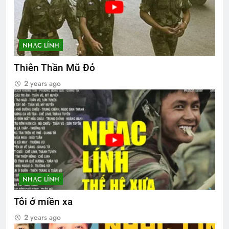
NHẠC LÍNH
Thiên Thần Mũ Đỏ
2 years ago
NHẠC LÍNH
Tôi ở miền xa
2 years ago